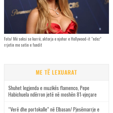
Foto/ Më seksi se kurrë, aktorja e njohur e Hollywood-it “ndez”
rrjetin me setin e fundit
ME TË LEXUARAT
Shuhet legjenda e muzikës flamenco, Pepe
Habichuela ndërron jetë në moshën 81-vjeçare
“Verë dhe portokalle” në Elbasan/ Pjesëmarrje e