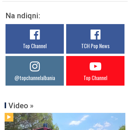
Na ndiqni:
Top Channel
TCH Pop News
@topchannelalbania
Top Channel
Video »