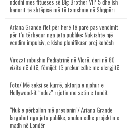
ndodhi mes fitueses së Big Brother VIP 5 dhe ish-
banorit të shtëpisë më të famshme në Shqipëri
Ariana Grande flet për herë të parë pas vendimit
për t’u tërhequr nga jeta publike: Nuk ishte një
vendim impulsiv, e kisha planifikuar prej kohësh
Virozat mbushin Pediatrinë në Vlorë, deri në 80
vizita në ditë, fëmijët të prekur edhe me alergjitë
Foto/ Më seksi se kurrë, aktorja e njohur e
Hollywood-it “ndez” rrjetin me setin e fundit
“Nuk e përballon më presionin”/ Ariana Grande
largohet nga jeta publike, anulon edhe projektin e
madh në Londër