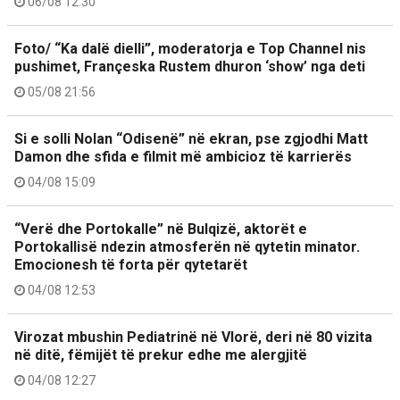
06/08 12:30
Foto/ “Ka dalë dielli”, moderatorja e Top Channel nis
pushimet, Françeska Rustem dhuron ‘show’ nga deti
05/08 21:56
Si e solli Nolan “Odisenë” në ekran, pse zgjodhi Matt
Damon dhe sfida e filmit më ambicioz të karrierës
04/08 15:09
“Verë dhe Portokalle” në Bulqizë, aktorët e
Portokallisë ndezin atmosferën në qytetin minator.
Emocionesh të forta për qytetarët
04/08 12:53
Virozat mbushin Pediatrinë në Vlorë, deri në 80 vizita
në ditë, fëmijët të prekur edhe me alergjitë
04/08 12:27