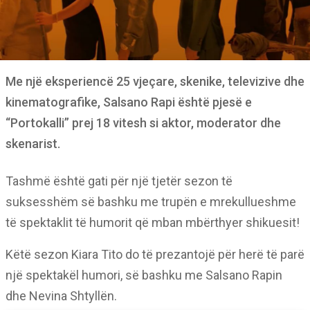
Me një eksperiencë 25 vjeçare, skenike, televizive dhe
kinematografike, Salsano Rapi është pjesë e
“Portokalli” prej 18 vitesh si aktor, moderator dhe
skenarist.
Tashmë është gati për një tjetër sezon të
suksesshëm së bashku me trupën e mrekullueshme
të spektaklit të humorit që mban mbërthyer shikuesit!
Këtë sezon Kiara Tito do të prezantojë për herë të parë
një spektakël humori, së bashku me Salsano Rapin
dhe Nevina Shtyllën.