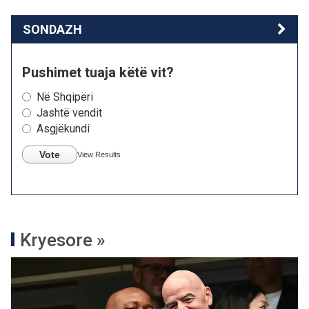
SONDAZH
Pushimet tuaja këtë vit?
Në Shqipëri
Jashtë vendit
Asgjëkundi
Vote
View Results
Kryesore »