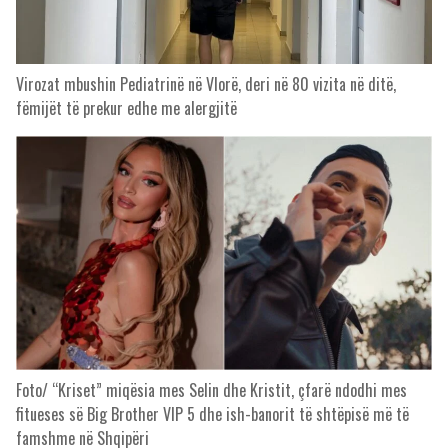
Virozat mbushin Pediatrinë në Vlorë, deri në 80 vizita në ditë,
fëmijët të prekur edhe me alergjitë
Foto/ “Kriset” miqësia mes Selin dhe Kristit, çfarë ndodhi mes
fitueses së Big Brother VIP 5 dhe ish-banorit të shtëpisë më të
famshme në Shqipëri