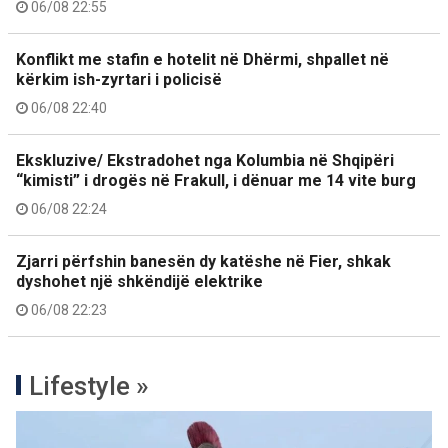
06/08 22:55
Konflikt me stafin e hotelit në Dhërmi, shpallet në
kërkim ish-zyrtari i policisë
06/08 22:40
Ekskluzive/ Ekstradohet nga Kolumbia në Shqipëri
“kimisti” i drogës në Frakull, i dënuar me 14 vite burg
06/08 22:24
Zjarri përfshin banesën dy katëshe në Fier, shkak
dyshohet një shkëndijë elektrike
06/08 22:23
Lifestyle »