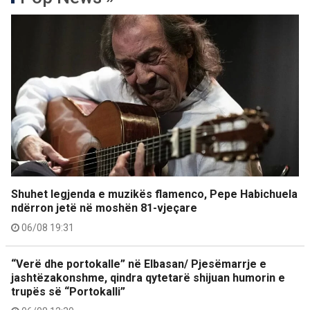
Shuhet legjenda e muzikës flamenco, Pepe Habichuela
ndërron jetë në moshën 81-vjeçare
06/08 19:31
“Verë dhe portokalle” në Elbasan/ Pjesëmarrje e
jashtëzakonshme, qindra qytetarë shijuan humorin e
trupës së “Portokalli”