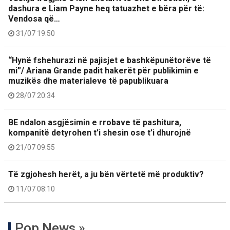
dashura e Liam Payne heq tatuazhet e bëra për të:
Vendosa që…
31/07 19:50
“Hynë fshehurazi në pajisjet e bashkëpunëtorëve të
mi”/ Ariana Grande padit hakerët për publikimin e
muzikës dhe materialeve të papublikuara
28/07 20:34
BE ndalon asgjësimin e rrobave të pashitura,
kompanitë detyrohen t’i shesin ose t’i dhurojnë
21/07 09:55
Të zgjohesh herët, a ju bën vërtetë më produktiv?
11/07 08:10
Pop News »