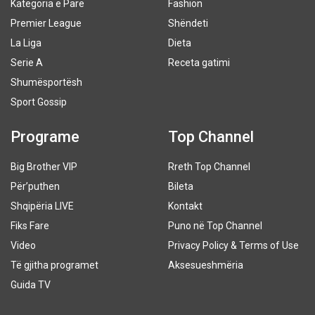
Kategoria e Parë
Fashion
Premier League
Shëndeti
La Liga
Dieta
Serie A
Receta gatimi
Shumësportësh
Sport Gossip
Programe
Top Channel
Big Brother VIP
Rreth Top Channel
Për’puthen
Bileta
Shqipëria LIVE
Kontakt
Fiks Fare
Puno në Top Channel
Video
Privacy Policy & Terms of Use
Të gjitha programet
Aksesueshmëria
Guida TV