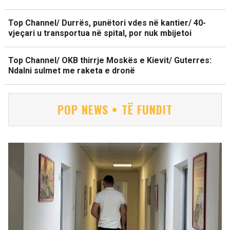
Top Channel/ Durrës, punëtori vdes në kantier/ 40-
vjeçari u transportua në spital, por nuk mbijetoi
Top Channel/ OKB thirrje Moskës e Kievit/ Guterres:
Ndalni sulmet me raketa e dronë
POP NEWS • TË FUNDIT