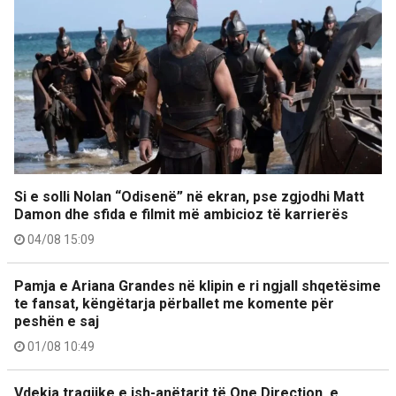
Si e solli Nolan “Odisenë” në ekran, pse zgjodhi Matt
Damon dhe sfida e filmit më ambicioz të karrierës
04/08 15:09
Pamja e Ariana Grandes në klipin e ri ngjall shqetësime
te fansat, këngëtarja përballet me komente për
peshën e saj
01/08 10:49
Vdekja tragjike e ish-anëtarit të One Direction, e