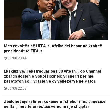
Mes revoltës së UEFA-s, Afrika del hapur në krah të
presidentit të FIFA-s
06/08 23:44
Ekskluzive/ I ekstraduar pas 30 vitesh, Top Channel
zbardh dosjen e Sokol Hoxhës: Si sherri për një
kasetofon solli vrasjen e dy vëllezërve në Patos
06/08 22:58
Zbulohet një rafineri kokaine e fshehur mes bimësisë
në Itali, mes të arrestuarve edhe një shqiptar