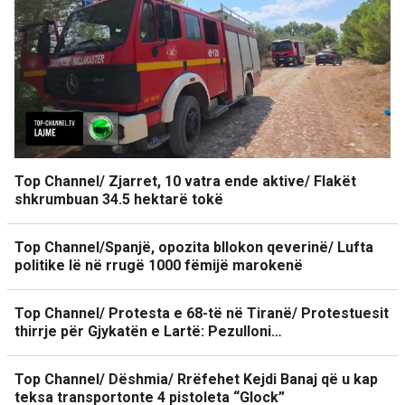
Top Channel/ Zjarret, 10 vatra ende aktive/ Flakët
shkrumbuan 34.5 hektarë tokë
Top Channel/Spanjë, opozita bllokon qeverinë/ Lufta
politike lë në rrugë 1000 fëmijë marokenë
Top Channel/ Protesta e 68-të në Tiranë/ Protestuesit
thirrje për Gjykatën e Lartë: Pezulloni…
Top Channel/ Dëshmia/ Rrëfehet Kejdi Banaj që u kap
teksa transportonte 4 pistoleta “Glock”