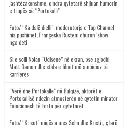
jashtëzakonshme, qindra qytetarë shijuan humorin
e trupës së “Portokalli”
Foto/ “Ka dalë dielli”, moderatorja e Top Channel
nis pushimet, Françeska Rustem dhuron ‘show’
nga deti
Si e solli Nolan “Odisenë” në ekran, pse zgjodhi
Matt Damon dhe sfida e filmit më ambicioz të
karrierës
“Verë dhe Portokalle” në Bulqizë, aktorët e
Portokallisë ndezin atmosferën në qytetin minator.
Emocionesh të forta për qytetarët
Foto/ “Kriset” miqësia mes Selin dhe Kristit, çfarë