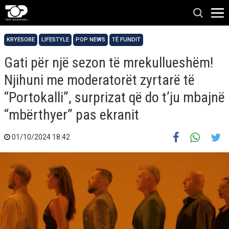
KRYESORE
LIFESTYLE
POP NEWS
TË FUNDIT
Gati për një sezon të mrekullueshëm!
Njihuni me moderatorët zyrtarë të
“Portokalli”, surprizat që do t’ju mbajnë
“mbërthyer” pas ekranit
01/10/2024 18:42