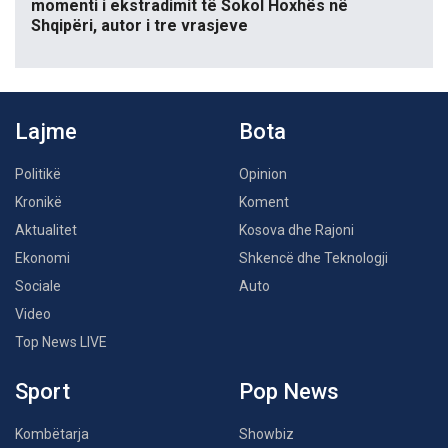
momenti i ekstradimit të Sokol Hoxhës në
Shqipëri, autor i tre vrasjeve
Lajme
Bota
Politikë
Opinion
Kronikë
Koment
Aktualitet
Kosova dhe Rajoni
Ekonomi
Shkencë dhe Teknologji
Sociale
Auto
Video
Top News LIVE
Sport
Pop News
Kombëtarja
Showbiz