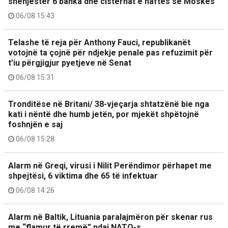
shënjestër 6 banka dhe cisternat e naftës së Moskës
06/08 15:43
Telashe të reja për Anthony Fauci, republikanët
votojnë ta çojnë për ndjekje penale pas refuzimit për
t’iu përgjigjur pyetjeve në Senat
06/08 15:31
Tronditëse në Britani/ 38-vjeçarja shtatzënë bie nga
kati i nëntë dhe humb jetën, por mjekët shpëtojnë
foshnjën e saj
06/08 15:28
Alarm në Greqi, virusi i Nilit Perëndimor përhapet me
shpejtësi, 6 viktima dhe 65 të infektuar
06/08 14:26
Alarm në Baltik, Lituania paralajmëron për skenar rus
me “flamur të rremë” ndaj NATO-s