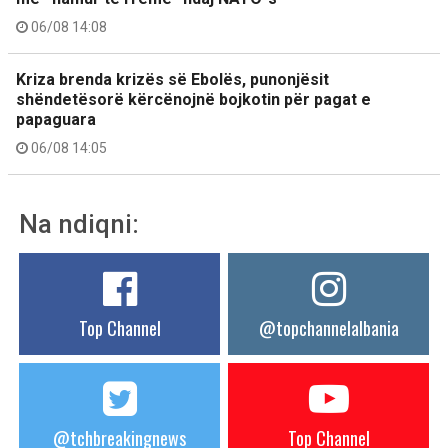
06/08 14:08
Kriza brenda krizës së Ebolës, punonjësit
shëndetësorë kërcënojnë bojkotin për pagat e
papaguara
06/08 14:05
Na ndiqni:
Top Channel
@topchannelalbania
@tchbreakingnews
Top Channel