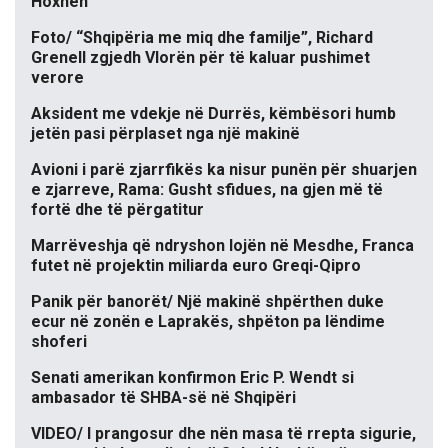
Hoxhën
Foto/ “Shqipëria me miq dhe familje”, Richard
Grenell zgjedh Vlorën për të kaluar pushimet
verore
Aksident me vdekje në Durrës, këmbësori humb
jetën pasi përplaset nga një makinë
Avioni i parë zjarrfikës ka nisur punën për shuarjen
e zjarreve, Rama: Gusht sfidues, na gjen më të
fortë dhe të përgatitur
Marrëveshja që ndryshon lojën në Mesdhe, Franca
futet në projektin miliarda euro Greqi-Qipro
Panik për banorët/ Një makinë shpërthen duke
ecur në zonën e Laprakës, shpëton pa lëndime
shoferi
Senati amerikan konfirmon Eric P. Wendt si
ambasador të SHBA-së në Shqipëri
VIDEO/ I prangosur dhe nën masa të rrepta sigurie,