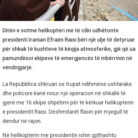
Ditën e sotme helikopteri me të cilin udhëtonte
presidenti Iranian Efraim Raisi bëri një ulje të detyruar
për shkak të kushteve të këqija atmosferike, gjë që ua
pamundësoi ekipeve të emergjencës të mbërrinin në
vendngjarje.
La Repubblica shkruan se trupat ndihmëse ushtarake
dhe policore kanë nisur një operacion në shkallë të
gjerë me 16 ekipe shpëtimi për të kërkuar helikopterin
e presidentit Raisi. Dëshmitarët flasin për mjegull të
dendur në rajon.
Në helikopterin me presidentin ishin gjithashtu