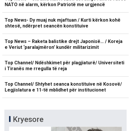
NATO në alarm, kërkon Patriotë me urgjencë
Top News- Dy muaj nuk mjaftuan / Kurti kërkon kohë
shtesë, ndërpret seancën konstituive
Top News – Raketa balistike drejt Japonisë… / Koreja
e Veriut ‘paralajmëron’ kundër militarizimit
Top Channel/ Ndëshkimet për plagjiaturë/ Universiteti
i Tiranës me rregulla të reja
Top Channel/ Shtyhet seanca konstituive në Kosovë/
Legjislatura e 11-të mblidhet për institucionet
Kryesore