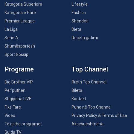
Kategoria Superiore
Lifestyle
Kategoria e Parë
Fashion
Premier League
Shëndeti
La Liga
Dieta
Serie A
Receta gatimi
Shumësportësh
Sport Gossip
Programe
Top Channel
Big Brother VIP
Rreth Top Channel
Për’puthen
Bileta
Shqipëria LIVE
Kontakt
Fiks Fare
Puno në Top Channel
Video
Privacy Policy & Terms of Use
Të gjitha programet
Aksesueshmëria
Guida TV