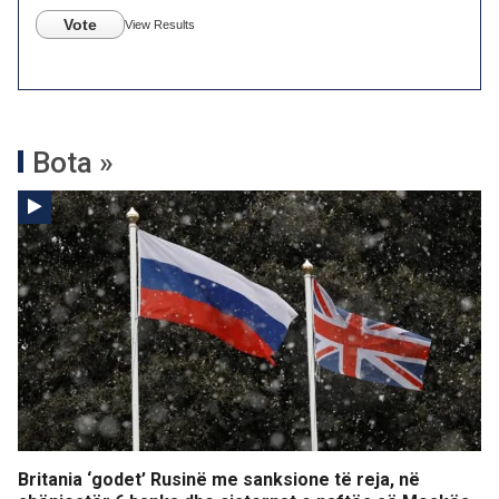
Vote
View Results
Bota »
Britania ‘godet’ Rusinë me sanksione të reja, në