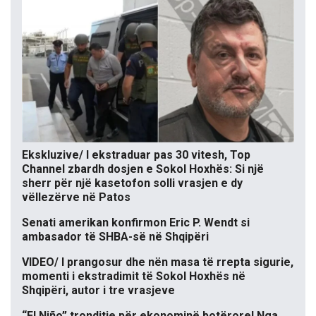
Ekskluzive/ I ekstraduar pas 30 vitesh, Top
Channel zbardh dosjen e Sokol Hoxhës: Si një
sherr për një kasetofon solli vrasjen e dy
vëllezërve në Patos
Senati amerikan konfirmon Eric P. Wendt si
ambasador të SHBA-së në Shqipëri
VIDEO/ I prangosur dhe nën masa të rrepta sigurie,
momenti i ekstradimit të Sokol Hoxhës në
Shqipëri, autor i tre vrasjeve
“El Niño” tronditje për ekonominë botërore! Nga