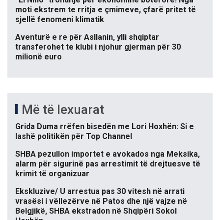
moti ekstrem te rritja e çmimeve, çfarë pritet të
sjellë fenomeni klimatik
Aventurë e re për Asllanin, ylli shqiptar
transferohet te klubi i njohur gjerman për 30
milionë euro
Më të lexuarat
Grida Duma rrëfen bisedën me Lori Hoxhën: Si e
lashë politikën për Top Channel
SHBA pezullon importet e avokados nga Meksika,
alarm për sigurinë pas arrestimit të drejtuesve të
krimit të organizuar
Ekskluzive/ U arrestua pas 30 vitesh në arrati
vrasësi i vëllezërve në Patos dhe një vajze në
Belgjikë, SHBA ekstradon në Shqipëri Sokol