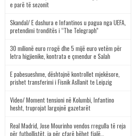
e parë të sezonit
Skandal/ E dashura e Infantinos u pagua nga UEFA,
pretendimi tronditës i “The Telegraph”
30 milionë euro rrogë dhe 5 mijë euro vetëm për
letra higjienike, kontrata e çmendur e Salah
E pabesueshme, dështojnë kontrollet mjekësore,
prishet transferimi i Fisnik Asllanit te Leipzig
Video/ Moment tensioni në Kolumbi, Infantino
hesht, truprojat largojnë gazetarët
Real Madrid, Jose Mourinho vendos rregulla të reja
për futbollistët, ja për çfarë bëhet fjalë…