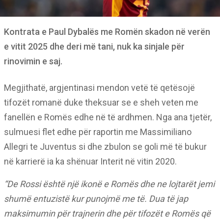
Kontrata e Paul Dybalës me Romën skadon në verën
e vitit 2025 dhe deri më tani, nuk ka sinjale për
rinovimin e saj.
Megjithatë, argjentinasi mendon vetë të qetësojë
tifozët romanë duke theksuar se e sheh veten me
fanellën e Romës edhe në të ardhmen. Nga ana tjetër,
sulmuesi flet edhe për raportin me Massimiliano
Allegri te Juventus si dhe zbulon se goli më të bukur
në karrierë ia ka shënuar Interit në vitin 2020.
“De Rossi është një ikonë e Romës dhe ne lojtarët jemi
shumë entuzistë kur punojmë me të. Dua të jap
maksimumin për trajnerin dhe për tifozët e Romës që