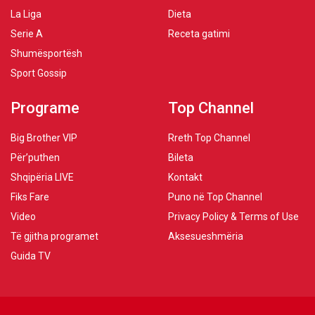
La Liga
Dieta
Serie A
Receta gatimi
Shumësportësh
Sport Gossip
Programe
Top Channel
Big Brother VIP
Rreth Top Channel
Për’puthen
Bileta
Shqipëria LIVE
Kontakt
Fiks Fare
Puno në Top Channel
Video
Privacy Policy & Terms of Use
Të gjitha programet
Aksesueshmëria
Guida TV