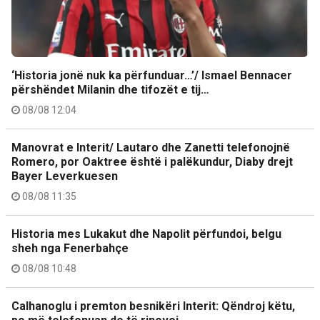
‘Historia jonë nuk ka përfunduar…’/ Ismael Bennacer
përshëndet Milanin dhe tifozët e tij…
08/08 12:04
Manovrat e Interit/ Lautaro dhe Zanetti telefonojnë
Romero, por Oaktree është i palëkundur, Diaby drejt
Bayer Leverkuesen
08/08 11:35
Historia mes Lukakut dhe Napolit përfundoi, belgu
sheh nga Fenerbahçe
08/08 10:48
Calhanoglu i premton besnikëri Interit: Qëndroj këtu,