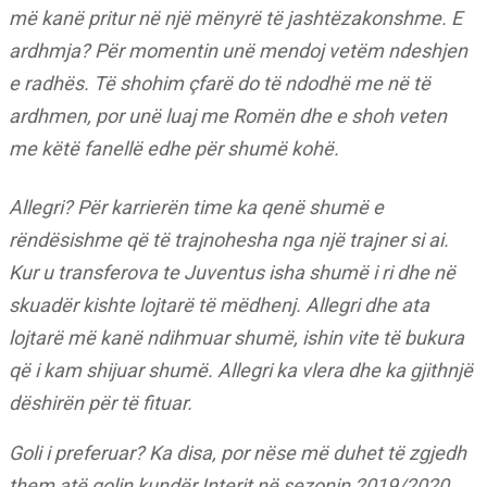
më kanë pritur në një mënyrë të jashtëzakonshme. E
ardhmja? Për momentin unë mendoj vetëm ndeshjen
e radhës. Të shohim çfarë do të ndodhë me në të
ardhmen, por unë luaj me Romën dhe e shoh veten
me këtë fanellë edhe për shumë kohë.
Allegri? Për karrierën time ka qenë shumë e
rëndësishme që të trajnohesha nga një trajner si ai.
Kur u transferova te Juventus isha shumë i ri dhe në
skuadër kishte lojtarë të mëdhenj. Allegri dhe ata
lojtarë më kanë ndihmuar shumë, ishin vite të bukura
që i kam shijuar shumë. Allegri ka vlera dhe ka gjithnjë
dëshirën për të fituar.
Goli i preferuar? Ka disa, por nëse më duhet të zgjedh
them atë golin kundër Interit në sezonin 2019/2020.