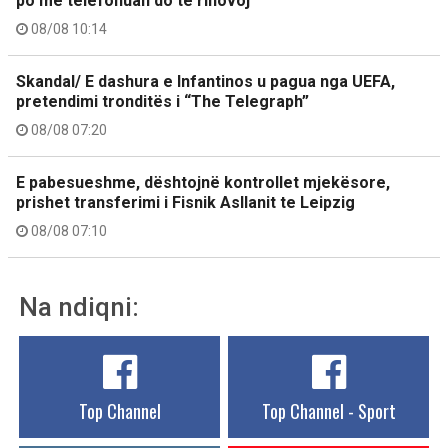
po më telefonuan do të rinovoj
08/08 10:14
Skandal/ E dashura e Infantinos u pagua nga UEFA,
pretendimi tronditës i “The Telegraph”
08/08 07:20
E pabesueshme, dështojnë kontrollet mjekësore,
prishet transferimi i Fisnik Asllanit te Leipzig
08/08 07:10
Na ndiqni:
Top Channel
Top Channel - Sport