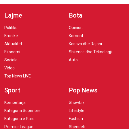
Lajme
Bota
Politikë
Opinion
Kronikë
Koment
Aktualitet
Kosova dhe Rajoni
Ekonomi
Shkencë dhe Teknologji
Sociale
Auto
Video
Top News LIVE
Sport
Pop News
Kombëtarja
Showbiz
Kategoria Superiore
Lifestyle
Kategoria e Parë
Fashion
Premier League
Shëndeti