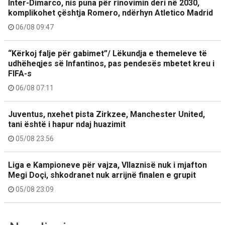
Inter-Dimarco, nis puna për rinovimin deri në 2030,
komplikohet çështja Romero, ndërhyn Atletico Madrid
06/08 09:47
“Kërkoj falje për gabimet”/ Lëkundja e themeleve të
udhëheqjes së Infantinos, pas pendesës mbetet kreu i
FIFA-s
06/08 07:11
Juventus, nxehet pista Zirkzee, Manchester United,
tani është i hapur ndaj huazimit
05/08 23:56
Liga e Kampioneve për vajza, Vllaznisë nuk i mjafton
Megi Doçi, shkodranet nuk arrijnë finalen e grupit
05/08 23:09