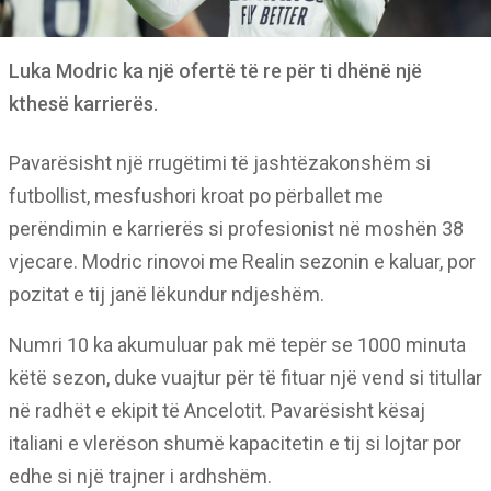
Luka Modric ka një ofertë të re për ti dhënë një
kthesë karrierës.
Pavarësisht një rrugëtimi të jashtëzakonshëm si
futbollist, mesfushori kroat po përballet me
perëndimin e karrierës si profesionist në moshën 38
vjecare. Modric rinovoi me Realin sezonin e kaluar, por
pozitat e tij janë lëkundur ndjeshëm.
Numri 10 ka akumuluar pak më tepër se 1000 minuta
këtë sezon, duke vuajtur për të fituar një vend si titullar
në radhët e ekipit të Ancelotit. Pavarësisht kësaj
italiani e vlerëson shumë kapacitetin e tij si lojtar por
edhe si një trajner i ardhshëm.