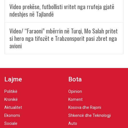
Video prekëse, futbollisti vritet nga rrufeja gjatë
ndeshjes në Tajlandë
Video/ “Faraoni” mbërrin në Turqi, Mo Salah pritet
si hero nga tifozët e Trabzonsporit pasi zbret nga
avioni
Lajme
Bota
Politikë
Opinion
Kronikë
Koment
Aktualitet
Kosova dhe Rajoni
Ekonomi
Shkencë dhe Teknologji
Sociale
Auto