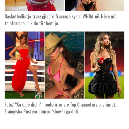
Basketbollistja transgjinore franceze synon WNBA-në: Nëse më
telefonojnë, nuk do të them jo
Foto/ “Ka dalë dielli”, moderatorja e Top Channel nis pushimet,
Françeska Rustem dhuron ‘show’ nga deti