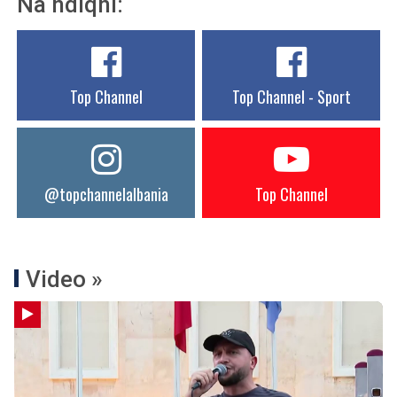
Na ndiqni:
Top Channel
Top Channel - Sport
@topchannelalbania
Top Channel
Video »