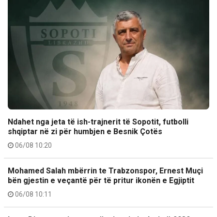
Ndahet nga jeta të ish-trajnerit të Sopotit, futbolli
shqiptar në zi për humbjen e Besnik Çotës
06/08 10:20
Mohamed Salah mbërrin te Trabzonspor, Ernest Muçi
bën gjestin e veçantë për të pritur ikonën e Egjiptit
06/08 10:11