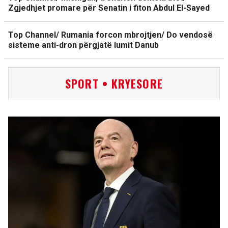
Zgjedhjet promare për Senatin i fiton Abdul El-Sayed
Top Channel/ Rumania forcon mbrojtjen/ Do vendosë
sisteme anti-dron përgjatë lumit Danub
SPORT • KRYESORE