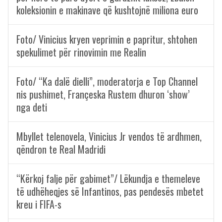
koleksionin e makinave që kushtojnë miliona euro
Foto/ Vinicius kryen veprimin e papritur, shtohen
spekulimet për rinovimin me Realin
Foto/ “Ka dalë dielli”, moderatorja e Top Channel
nis pushimet, Françeska Rustem dhuron ‘show’
nga deti
Mbyllet telenovela, Vinicius Jr vendos të ardhmen,
qëndron te Real Madridi
“Kërkoj falje për gabimet”/ Lëkundja e themeleve
të udhëheqjes së Infantinos, pas pendesës mbetet
kreu i FIFA-s