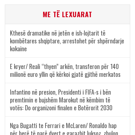
ME TË LEXUARAT
Kthesë dramatike në jetën e ish-lojtarit të
kombëtares shqiptare, arrestohet për shpërndarje
kokaine
E kryer/ Reali “thyen” arkën, transferon për 140
milionë euro yllin që kërkoi gjatë gjithë merkatos
Infantino në presion, Presidenti i FIFA-s i bën
premtimin e bujshëm Marokut në këmbim të
votës: Do organizoni finalen e Botërorit 2030
Nga Bugatti te Ferrari e McLaren/ Ronaldo hap
për herë të parë dyert e garazhit luksoz, zbulon