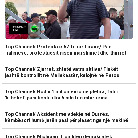
Top Channel/ Protesta e 67-të në Tiranë/ Pas
fjalimeve, protestuesit nisën marshimet dhe thirrjet
Top Channel/ Zjarret, shtatë vatra aktive/ Flakët
jashtë kontrollit në Mallakastër, kalojnë në Patos
Top Channel/ Hodhi 1 milion euro në plehra, fati i
‘kthehet’ pasi kontrolloi 6 mln ton mbeturina
Top Channel/ Aksident me vdekje në Durrës,
këmbësori humb jetën pasi përplaset nga një makinë
Top Channel/ Michigan, tronditen demokratët/