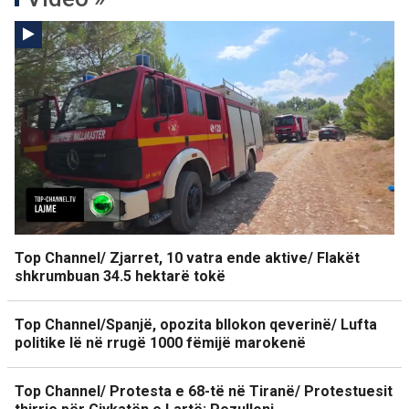
Top Channel/ Zjarret, 10 vatra ende aktive/ Flakët
shkrumbuan 34.5 hektarë tokë
Top Channel/Spanjë, opozita bllokon qeverinë/ Lufta
politike lë në rrugë 1000 fëmijë marokenë
Top Channel/ Protesta e 68-të në Tiranë/ Protestuesit