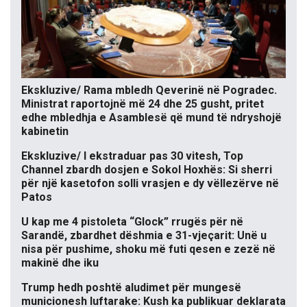
Ekskluzive/ Rama mbledh Qeverinë në Pogradec.
Ministrat raportojnë më 24 dhe 25 gusht, pritet
edhe mbledhja e Asamblesë që mund të ndryshojë
kabinetin
Ekskluzive/ I ekstraduar pas 30 vitesh, Top
Channel zbardh dosjen e Sokol Hoxhës: Si sherri
për një kasetofon solli vrasjen e dy vëllezërve në
Patos
U kap me 4 pistoleta “Glock” rrugës për në
Sarandë, zbardhet dëshmia e 31-vjeçarit: Unë u
nisa për pushime, shoku më futi qesen e zezë në
makinë dhe iku
Trump hedh poshtë aludimet për mungesë
municionesh luftarake: Kush ka publikuar deklarata