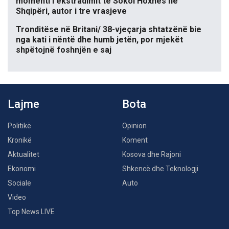
momenti i ekstradimit të Sokol Hoxhës në
Shqipëri, autor i tre vrasjeve
Tronditëse në Britani/ 38-vjeçarja shtatzënë bie
nga kati i nëntë dhe humb jetën, por mjekët
shpëtojnë foshnjën e saj
Lajme
Bota
Politikë
Opinion
Kronikë
Koment
Aktualitet
Kosova dhe Rajoni
Ekonomi
Shkencë dhe Teknologji
Sociale
Auto
Video
Top News LIVE