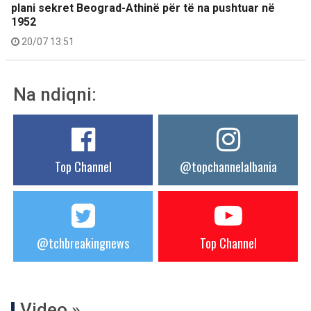
plani sekret Beograd-Athinë për të na pushtuar në
1952
20/07 13:51
Na ndiqni:
Top Channel
@topchannelalbania
@tchbreakingnews
Top Channel
Video »