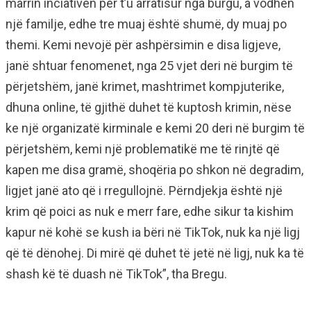
marrin inciativën për t’u arratisur nga burgu, a vodhën
një familje, edhe tre muaj është shumë, dy muaj po
themi. Kemi nevojë për ashpërsimin e disa ligjeve,
janë shtuar fenomenet, nga 25 vjet deri në burgim të
përjetshëm, janë krimet, mashtrimet kompjuterike,
dhuna online, të gjithë duhet të kuptosh krimin, nëse
ke një organizatë kirminale e kemi 20 deri në burgim të
përjetshëm, kemi një problematikë me të rinjtë që
kapen me disa gramë, shoqëria po shkon në degradim,
ligjet janë ato që i rregullojnë. Përndjekja është një
krim që poici as nuk e merr fare, edhe sikur ta kishim
kapur në kohë se kush ia bëri në TikTok, nuk ka një ligj
që të dënohej. Di mirë që duhet të jetë në ligj, nuk ka të
shash kë të duash në TikTok”, tha Bregu.