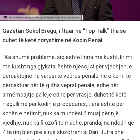
Gazetari Sokol Bregu, i ftuar në “Top Talk” tha se
duhet të ketë ndryshime në Kodin Penal
“Ka shumë probleme, siç është lirimi me kusht, lirimi
me kusht nga gjykata, është njësoj si për vjedhjen, e
përcaktojnë në varësi të veprës penale, ne e kemi të
përcaktuar për të gjitha veprat penale, edhe për
armëmbajtje pa leje edhe për vrasje, duhet të ketë
rregullime për kodin e procedurës, tjera është për
kohën e hetimit, nuk ka mundësi 6 muaj për një
vjedhje, nuk ka filozofi të madhe, prandaj na ndodh që
4 të rinj bien pre e një skizofreni si Dan Hutra dhe