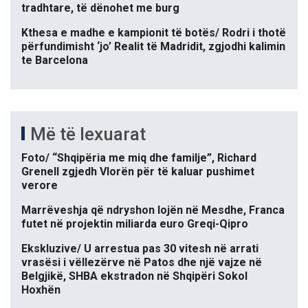
tradhtare, të dënohet me burg
Kthesa e madhe e kampionit të botës/ Rodri i thotë
përfundimisht ‘jo’ Realit të Madridit, zgjodhi kalimin
te Barcelona
Më të lexuarat
Foto/ “Shqipëria me miq dhe familje”, Richard
Grenell zgjedh Vlorën për të kaluar pushimet
verore
Marrëveshja që ndryshon lojën në Mesdhe, Franca
futet në projektin miliarda euro Greqi-Qipro
Ekskluzive/ U arrestua pas 30 vitesh në arrati
vrasësi i vëllezërve në Patos dhe një vajze në
Belgjikë, SHBA ekstradon në Shqipëri Sokol
Hoxhën