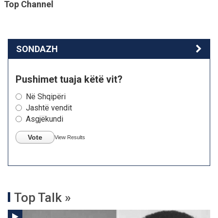
Top Channel
SONDAZH
Pushimet tuaja këtë vit?
Në Shqipëri
Jashtë vendit
Asgjëkundi
Vote
View Results
Top Talk »