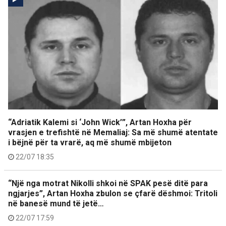
“Adriatik Kalemi si ‘John Wick’”, Artan Hoxha për
vrasjen e trefishtë në Memaliaj: Sa më shumë atentate
i bëjnë për ta vrarë, aq më shumë mbijeton
22/07 18:35
“Një nga motrat Nikolli shkoi në SPAK pesë ditë para
ngjarjes”, Artan Hoxha zbulon se çfarë dëshmoi: Tritoli
në banesë mund të jetë…
22/07 17:59