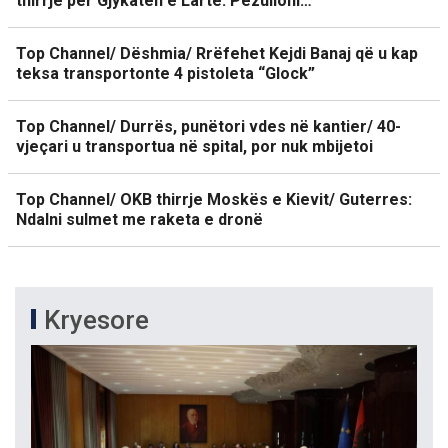
thirrje për Gjykatën e Lartë: Pezulloni…
Top Channel/ Dëshmia/ Rrëfehet Kejdi Banaj që u kap
teksa transportonte 4 pistoleta “Glock”
Top Channel/ Durrës, punëtori vdes në kantier/ 40-
vjeçari u transportua në spital, por nuk mbijetoi
Top Channel/ OKB thirrje Moskës e Kievit/ Guterres:
Ndalni sulmet me raketa e dronë
Kryesore