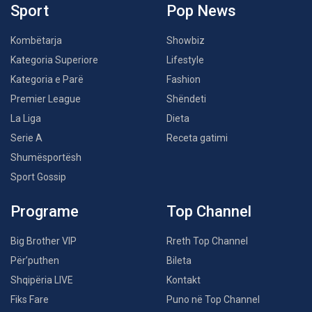
Sport
Pop News
Kombëtarja
Showbiz
Kategoria Superiore
Lifestyle
Kategoria e Parë
Fashion
Premier League
Shëndeti
La Liga
Dieta
Serie A
Receta gatimi
Shumësportësh
Sport Gossip
Programe
Top Channel
Big Brother VIP
Rreth Top Channel
Për’puthen
Bileta
Shqipëria LIVE
Kontakt
Fiks Fare
Puno në Top Channel