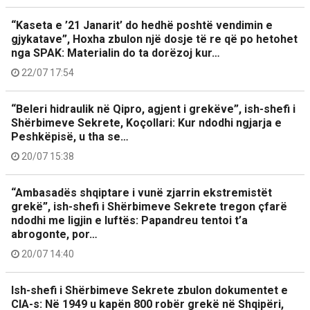
“Kaseta e ’21 Janarit’ do hedhë poshtë vendimin e
gjykatave”, Hoxha zbulon një dosje të re që po hetohet
nga SPAK: Materialin do ta dorëzoj kur…
22/07 17:54
“Beleri hidraulik në Qipro, agjent i grekëve”, ish-shefi i
Shërbimeve Sekrete, Koçollari: Kur ndodhi ngjarja e
Peshkëpisë, u tha se…
20/07 15:38
“Ambasadës shqiptare i vunë zjarrin ekstremistët
grekë”, ish-shefi i Shërbimeve Sekrete tregon çfarë
ndodhi me ligjin e luftës: Papandreu tentoi t’a
abrogonte, por…
20/07 14:40
Ish-shefi i Shërbimeve Sekrete zbulon dokumentet e
CIA-s: Në 1949 u kapën 800 robër grekë në Shqipëri,