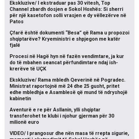
Ekskluzive/ I ekstraduar pas 30 vitesh, Top
Channel zbardh dosjen e Sokol Hoxhës: Si sherri
për një kasetofon solli vrasjen e dy vëllezërve në
Patos
Çfarë është dokumenti “Besa” që Rama u propozoi
shqiptarëve? Kryeministri e shpjegon me katër
fjalë
Procesi në Hagë hyn në fazën vendimtare, ja kur
do të mbahen seancat përfundimtare ndaj ish-
krerëve të UÇK
Ekskluzive/ Rama mbledh Qeverinë në Pogradec.
Ministrat raportojnë më 24 dhe 25 gusht, pritet
edhe mbledhja e Asamblesë që mund të ndryshojë
kabinetin
Aventurë e re për Asllanin, ylli shqiptar
transferohet te klubi i njohur gjerman për 30
milionë euro
VIDEO/ I prangosur dhe nën masa të rrepta sigurie,