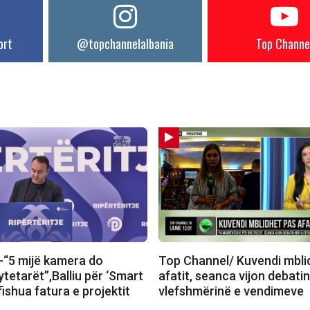
ort
@topchannelalbania
Top Channe
“5 mijë kamera do
Top Channel/ Kuvendi mbli
tetarët”,Balliu për ‘Smart
afatit, seanca vijon debati
yfishua fatura e projektit
vlefshmërinë e vendimeve