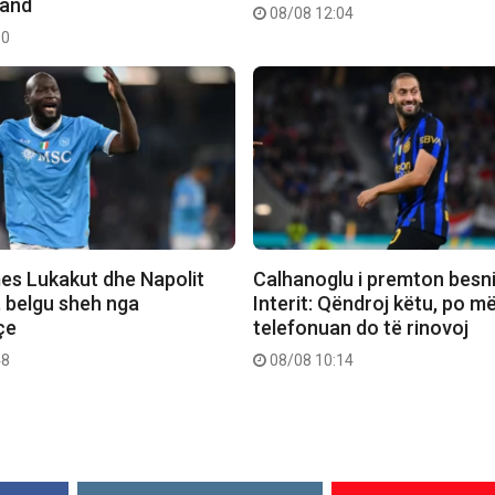
kand
08/08 12:04
10
mes Lukakut dhe Napolit
Calhanoglu i premton besni
, belgu sheh nga
Interit: Qëndroj këtu, po m
çe
telefonuan do të rinovoj
48
08/08 10:14