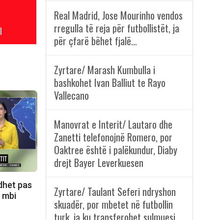
Real Madrid, Jose Mourinho vendos
rregulla të reja për futbollistët, ja
l
për çfarë bëhet fjalë…
Zyrtare/ Marash Kumbulla i
bashkohet Ivan Balliut te Rayo
Vallecano
Manovrat e Interit/ Lautaro dhe
Zanetti telefonojnë Romero, por
Oaktree është i palëkundur, Diaby
drejt Bayer Leverkuesen
dhet pas
Zyrtare/ Taulant Seferi ndryshon
n mbi
skuadër, por mbetet në futbollin
turk, ja ku transferohet sulmuesi