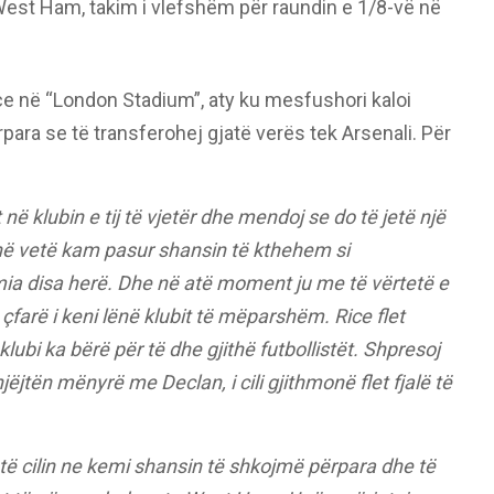
est Ham, takim i vlefshëm për raundin e 1/8-vë në
Rice në “London Stadium”, aty ku mesfushori kaloi
ra se të transferohej gjatë verës tek Arsenali. Për
 në klubin e tij të vjetër dhe mendoj se do të jetë një
ë vetë kam pasur shansin të kthehem si
mia disa herë.
Dhe në atë moment ju me të vërtetë e
çfarë i keni lënë klubit të mëparshëm. Rice flet
bi ka bërë për të dhe gjithë futbollistët.
Shpresoj
jëjtën mënyrë me Declan, i cili gjithmonë flet fjalë të
të cilin ne kemi shansin të shkojmë përpara dhe të