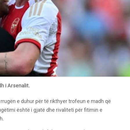
h i Arsenalit.
rrugën e duhur për të rikthyer trofeun e madh që
ëtimi është i gjatë dhe rivaliteti për fitimin e
h.