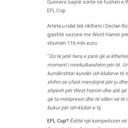
Gunners luajnë sonte në fushën e W
EFL Cup.
Arteta u ndal tek rikthimi i Declan 
gjashtë sezone me West Hamin përpa
shumën 116 mln euro.
“
Do të jetë hera e parë që ai kthehet
moment i mrekullueshëm për të. Un
kundërshtar kundër ish-klubeve të 
shihni se çfarë mendojnë për ju dhe 
shpesh për West Hamin dhe atë që klu
që ta mirëpresin dhe të sillen në të n
bukur për ish-klubin e tij.
EFL Cup?
Është një kompeticion në 