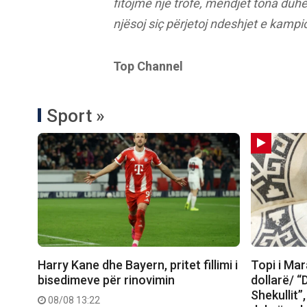
fitojmë një trofe, mendjet tona duh
njësoj siç përjetoj ndeshjet e kampi
Top Channel
Sport »
Harry Kane dhe Bayern, pritet fillimi i
Topi i Ma
bisedimeve për rinovimin
dollarë/ “
Shekullit”
08/08 13:22