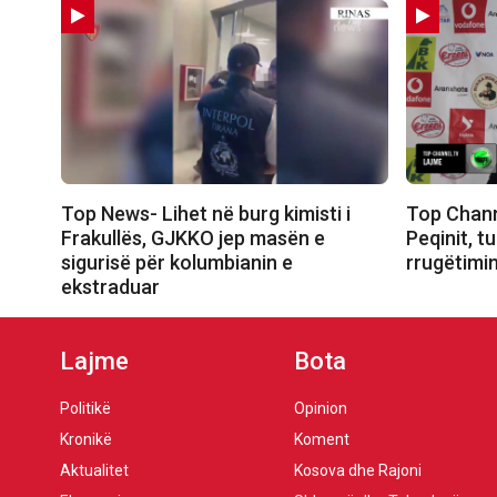
Top News- Lihet në burg kimisti i
Top Chann
Frakullës, GJKKO jep masën e
Peqinit, t
sigurisë për kolumbianin e
rrugëtimin
ekstraduar
Lajme
Bota
Politikë
Opinion
Kronikë
Koment
Aktualitet
Kosova dhe Rajoni