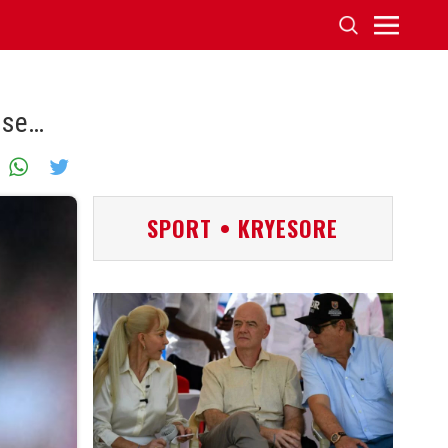
 se…
SPORT • KRYESORE