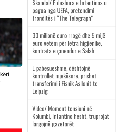
Skandal/ E dashura e Infantinos u
pagua nga UEFA, pretendimi
tronditës i “The Telegraph”
30 milionë euro rrogë dhe 5 mijë
euro vetëm për letra higjienike,
kontrata e çmendur e Salah
E pabesueshme, dështojnë
këri
kontrollet mjekësore, prishet
ë
transferimi i Fisnik Asllanit te
Leipzig
Video/ Moment tensioni në
Kolumbi, Infantino hesht, truprojat
largojnë gazetarët