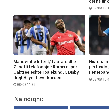
del në an
08/08 13:
Manovrat e Interit/ Lautaro dhe
Historia 
Zanetti telefonojnë Romero, por
përfundoi
Oaktree është i palëkundur, Diaby
Fenerbah
drejt Bayer Leverkuesen
08/08 10:
08/08 11:35
Na ndiqni: