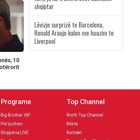
shqiptar
Lëvizje surprizë te Barcelona,
Ronald Araujo kalon me huazim te
Liverpool
onës, 10
Botërorit
Programe
Top Channel
Big Brother VIP
Rreth Top Channel
Për’puthen
Bileta
Shqipëria LIVE
Kontakt