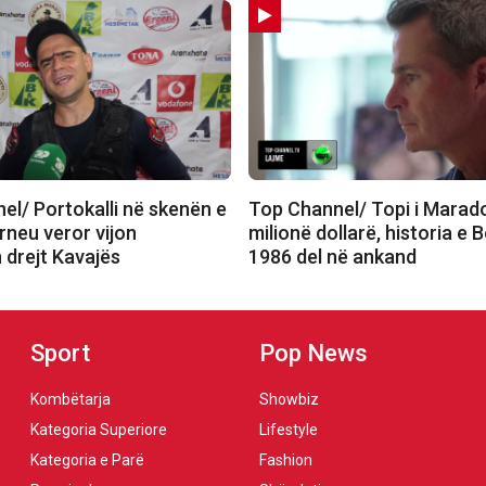
el/ Portokalli në skenën e
Top Channel/ Topi i Marad
urneu veror vijon
milionë dollarë, historia e 
 drejt Kavajës
1986 del në ankand
Sport
Pop News
Kombëtarja
Showbiz
Kategoria Superiore
Lifestyle
Kategoria e Parë
Fashion