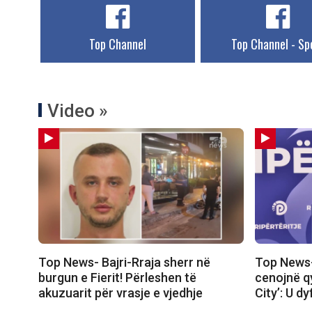
Top Channel
Top Channel - Sp
Video »
Top News- Bajri-Rraja sherr në
Top News-
burgun e Fierit! Përleshen të
cenojnë qy
akuzuarit për vrasje e vjedhje
City’: U d