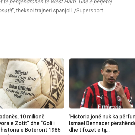
et të përqendrohen te West Ham. Unë e përjetoj
onatit
”, theksoi trajneri spanjoll. /Supersport
radonës, 10 milionë
‘Historia jonë nuk ka përfu
Dora e Zotit” dhe “Goli i
Ismael Bennacer përshënde
, historia e Botërorit 1986
dhe tifozët e tij…