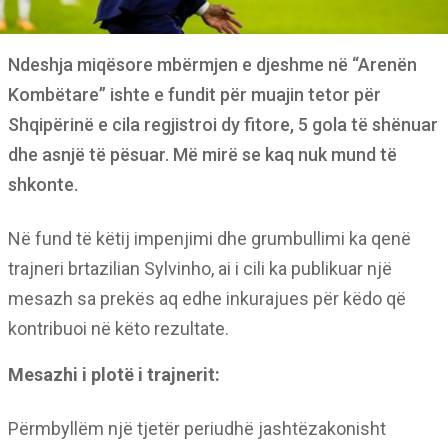
Ndeshja miqësore mbërmjen e djeshme në “Arenën
Kombëtare” ishte e fundit për muajin tetor për
Shqipërinë e cila regjistroi dy fitore, 5 gola të shënuar
dhe asnjë të pësuar. Më mirë se kaq nuk mund të
shkonte.
Në fund të këtij impenjimi dhe grumbullimi ka qenë
trajneri brtazilian Sylvinho, ai i cili ka publikuar një
mesazh sa prekës aq edhe inkurajues për këdo që
kontribuoi në këto rezultate.
Mesazhi i plotë i trajnerit:
Përmbyllëm një tjetër periudhë jashtëzakonisht