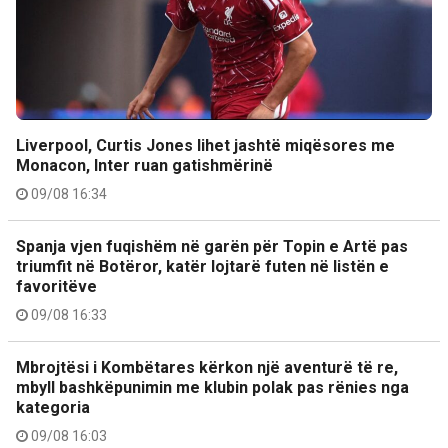
Liverpool, Curtis Jones lihet jashtë miqësores me
Monacon, Inter ruan gatishmërinë
09/08 16:34
Spanja vjen fuqishëm në garën për Topin e Artë pas
triumfit në Botëror, katër lojtarë futen në listën e
favoritëve
09/08 16:33
Mbrojtësi i Kombëtares kërkon një aventurë të re,
mbyll bashkëpunimin me klubin polak pas rënies nga
kategoria
09/08 16:03