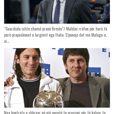
“Guardiola ishte shumë pranë firmës”/ Maldini rrëfen për herë të
parë prapaskenat e largimit nga Italia: S’punoja dot me Malago-n,
ai…
Nga kontrata e shkruar në një pecetë te presioni për të kaluar te