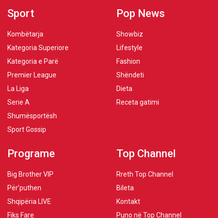
Sport
Pop News
Kombëtarja
Showbiz
Kategoria Superiore
Lifestyle
Kategoria e Parë
Fashion
Premier League
Shëndeti
La Liga
Dieta
Serie A
Receta gatimi
Shumësportësh
Sport Gossip
Programe
Top Channel
Big Brother VIP
Rreth Top Channel
Për’puthen
Bileta
Shqipëria LIVE
Kontakt
Fiks Fare
Puno në Top Channel