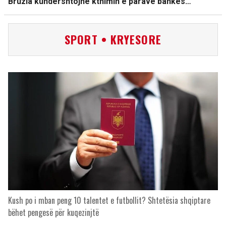
Bruzia kundërshtojnë kthimin e parave bankës…
SPORT • KRYESORE
Kush po i mban peng 10 talentet e futbollit? Shtetësia shqiptare
bëhet pengesë për kuqezinjtë