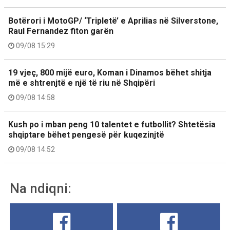
Botërori i MotoGP/ ‘Tripletë’ e Aprilias në Silverstone,
Raul Fernandez fiton garën
09/08 15:29
19 vjeç, 800 mijë euro, Koman i Dinamos bëhet shitja
më e shtrenjtë e një të riu në Shqipëri
09/08 14:58
Kush po i mban peng 10 talentet e futbollit? Shtetësia
shqiptare bëhet pengesë për kuqezinjtë
09/08 14:52
Na ndiqni: