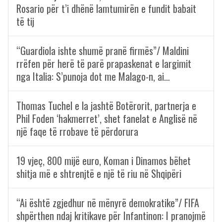
Rosario për t’i dhënë lamtumirën e fundit babait
të tij
“Guardiola ishte shumë pranë firmës”/ Maldini
rrëfen për herë të parë prapaskenat e largimit
nga Italia: S’punoja dot me Malago-n, ai…
Thomas Tuchel e la jashtë Botërorit, partnerja e
Phil Foden ‘hakmerret’, shet fanelat e Anglisë në
një faqe të rrobave të përdorura
19 vjeç, 800 mijë euro, Koman i Dinamos bëhet
shitja më e shtrenjtë e një të riu në Shqipëri
“Ai është zgjedhur në mënyrë demokratike”/ FIFA
shpërthen ndaj kritikave për Infantinon: I pranojmë