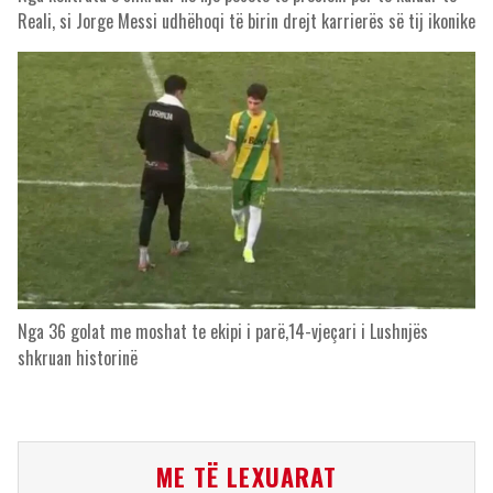
Reali, si Jorge Messi udhëhoqi të birin drejt karrierës së tij ikonike
Nga 36 golat me moshat te ekipi i parë,14-vjeçari i Lushnjës
shkruan historinë
ME TË LEXUARAT