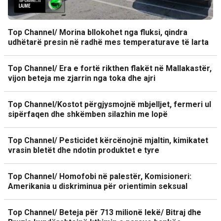
Top Channel/ Morina bllokohet nga fluksi, qindra
udhëtarë presin në radhë mes temperaturave të larta
Top Channel/ Era e fortë rikthen flakët në Mallakastër,
vijon beteja me zjarrin nga toka dhe ajri
Top Channel/Kostot përgjysmojnë mbjelljet, fermeri ul
sipërfaqen dhe shkëmben silazhin me lopë
Top Channel/ Pesticidet kërcënojnë mjaltin, kimikatet
vrasin bletët dhe ndotin produktet e tyre
Top Channel/ Homofobi në palestër, Komisioneri:
Amerikania u diskriminua për orientimin seksual
Top Channel/ Beteja për 713 milionë lekë/ Bitraj dhe