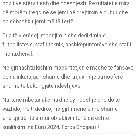
pozitive stërvitjesh dhe ndeshjesh. Rezultatet e mira
që morëm tregojnë se jemi në drejtimin e duhur dhe
se sëbashku jemi më të fortë.
Dua të vlerësoj impenjimin dhe dedikimin e
futbollistëve, stafit teknik, bashkëpuntorëve dhe stafit
menaxherial.
Ne gjithashtu kishim mbështetjen e madhe të fansave
që na inkurajuan shumë dhe krijuan një atmosferë
shumë të bukur gjatë ndeshjeve.
Na kanë mbetur akoma dhe dy ndeshje dhe do të
vazhdojmë ti dedikojmë gjithmone e më shumë
energji për të arritur objektivin tonë që është
kualifikimi në Euro 2024. Forca Shqipëri!!