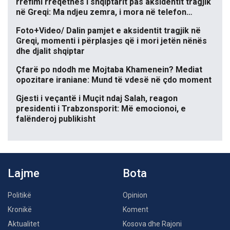
rrëfimi rrëqethës i shqiptarit pas aksidentit tragjik
në Greqi: Ma ndjeu zemra, i mora në telefon…
Foto+Video/ Dalin pamjet e aksidentit tragjik në
Greqi, momenti i përplasjes që i mori jetën nënës
dhe djalit shqiptar
Çfarë po ndodh me Mojtaba Khamenein? Mediat
opozitare iraniane: Mund të vdesë në çdo moment
Gjesti i veçantë i Muçit ndaj Salah, reagon
presidenti i Trabzonsporit: Më emocionoi, e
falënderoj publikisht
Lajme
Bota
Politikë
Opinion
Kronikë
Koment
Aktualitet
Kosova dhe Rajoni