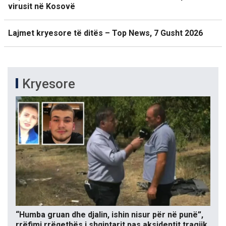
virusit në Kosovë
Lajmet kryesore të ditës – Top News, 7 Gusht 2026
Kryesore
“Humba gruan dhe djalin, ishin nisur për në punë”,
rrëfimi rrëqethës i shqiptarit pas aksidentit tragjik