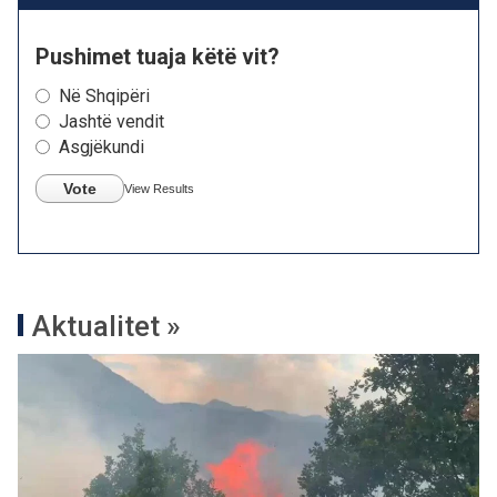
Pushimet tuaja këtë vit?
Në Shqipëri
Jashtë vendit
Asgjëkundi
Vote
View Results
Aktualitet »