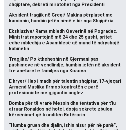
shqiptare, dekreti miratohet nga Presidenti
Aksident tragjik në Greqi/ Makina përplaset me
kamionin, humbin jetën nënë e bir nga Shqipëria
Ekskluzive/ Rama mbledh Qeverinë në Pogradec.
Ministrat raportojnë më 24 dhe 25 gusht, pritet
edhe mbledhja e Asamblesë që mund të ndryshojë
kabinetin
Tragjike/ Po ktheheshin në Gjermani pas
pushimeve në vendlindje, humbin jetën në aksident
tre anëtarët e familjes nga Kosova
E kryer/ Hap i madh për talentin shqiptar, 17-vjeçari
Armend Muslika firmos kontratën e parë
profesioniste me gjigantin anglez
Bomba për të vrarë Messin dhe tentativa për t’iu
afruar Ronaldos në hotel, dosja sekrete zbulon
kërcënimet që tronditën Botërorin
“Humba gruan dhe djalin, ishin nisur për në punë”,