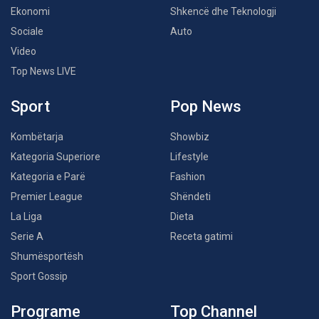
Ekonomi
Shkencë dhe Teknologji
Sociale
Auto
Video
Top News LIVE
Sport
Pop News
Kombëtarja
Showbiz
Kategoria Superiore
Lifestyle
Kategoria e Parë
Fashion
Premier League
Shëndeti
La Liga
Dieta
Serie A
Receta gatimi
Shumësportësh
Sport Gossip
Programe
Top Channel