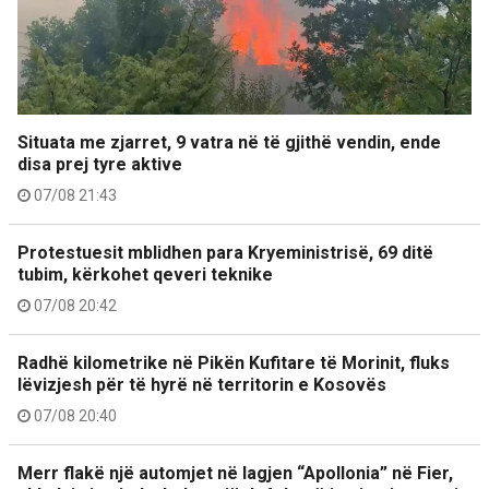
Situata me zjarret, 9 vatra në të gjithë vendin, ende
disa prej tyre aktive
07/08 21:43
Protestuesit mblidhen para Kryeministrisë, 69 ditë
tubim, kërkohet qeveri teknike
07/08 20:42
Radhë kilometrike në Pikën Kufitare të Morinit, fluks
lëvizjesh për të hyrë në territorin e Kosovës
07/08 20:40
Merr flakë një automjet në lagjen “Apollonia” në Fier,