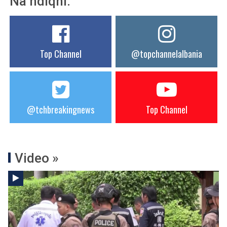
Na ndiqni:
Top Channel
@topchannelalbania
@tchbreakingnews
Top Channel
Video »