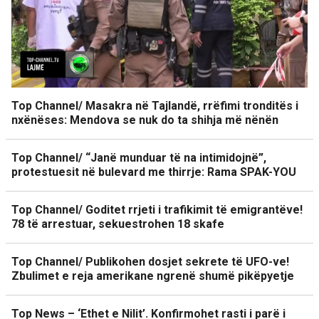
Top Channel/ Masakra në Tajlandë, rrëfimi tronditës i
nxënëses: Mendova se nuk do ta shihja më nënën
Top Channel/ “Janë munduar të na intimidojnë”,
protestuesit në bulevard me thirrje: Rama SPAK-YOU
Top Channel/ Goditet rrjeti i trafikimit të emigrantëve!
78 të arrestuar, sekuestrohen 18 skafe
Top Channel/ Publikohen dosjet sekrete të UFO-ve!
Zbulimet e reja amerikane ngrenë shumë pikëpyetje
Top News – ‘Ethet e Nilit’. Konfirmohet rasti i parë i