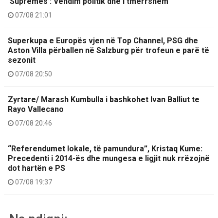
‘Supremes’: Vendim politik dhe i tmerrshëm
07/08 21:01
Superkupa e Europës vjen në Top Channel, PSG dhe
Aston Villa përballen në Salzburg për trofeun e parë të
sezonit
07/08 20:50
Zyrtare/ Marash Kumbulla i bashkohet Ivan Balliut te
Rayo Vallecano
07/08 20:46
“Referendumet lokale, të pamundura”, Kristaq Kume:
Precedenti i 2014-ës dhe mungesa e ligjit nuk rrëzojnë
dot hartën e PS
07/08 19:37