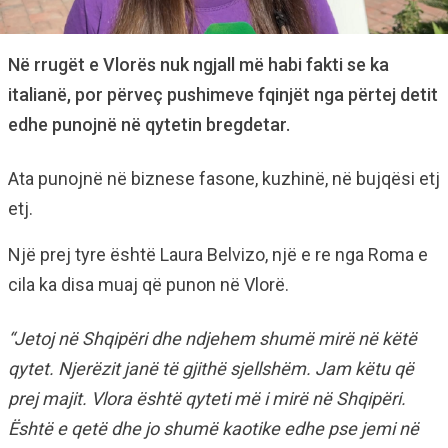
Në rrugët e Vlorës nuk ngjall më habi fakti se ka
italianë, por përveç pushimeve fqinjët nga përtej detit
edhe punojnë në qytetin bregdetar.
Ata punojnë në biznese fasone, kuzhinë, në bujqësi etj
etj.
Një prej tyre është Laura Belvizo, një e re nga Roma e
cila ka disa muaj që punon në Vlorë.
“Jetoj në Shqipëri dhe ndjehem shumë mirë në këtë
qytet. Njerëzit janë të gjithë sjellshëm. Jam këtu që
prej majit. Vlora është qyteti më i mirë në Shqipëri.
Është e qetë dhe jo shumë kaotike edhe pse jemi në