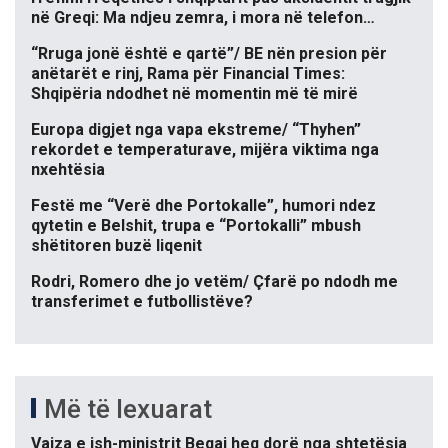
në Greqi: Ma ndjeu zemra, i mora në telefon…
“Rruga jonë është e qartë”/ BE nën presion për
anëtarët e rinj, Rama për Financial Times:
Shqipëria ndodhet në momentin më të mirë
Europa digjet nga vapa ekstreme/ “Thyhen”
rekordet e temperaturave, mijëra viktima nga
nxehtësia
Festë me “Verë dhe Portokalle”, humori ndez
qytetin e Belshit, trupa e “Portokalli” mbush
shëtitoren buzë liqenit
Rodri, Romero dhe jo vetëm/ Çfarë po ndodh me
transferimet e futbollistëve?
Më të lexuarat
Vajza e ish-ministrit Beqaj heq dorë nga shtetësia