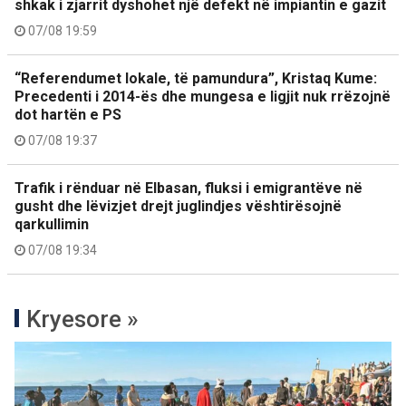
shkak i zjarrit dyshohet një defekt në impiantin e gazit
07/08 19:59
“Referendumet lokale, të pamundura”, Kristaq Kume:
Precedenti i 2014-ës dhe mungesa e ligjit nuk rrëzojnë
dot hartën e PS
07/08 19:37
Trafik i rënduar në Elbasan, fluksi i emigrantëve në
gusht dhe lëvizjet drejt juglindjes vështirësojnë
qarkullimin
07/08 19:34
Kryesore »