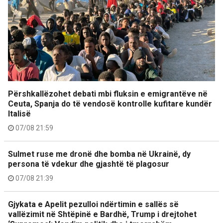
Përshkallëzohet debati mbi fluksin e emigrantëve në
Ceuta, Spanja do të vendosë kontrolle kufitare kundër
Italisë
07/08 21:59
Sulmet ruse me dronë dhe bomba në Ukrainë, dy
persona të vdekur dhe gjashtë të plagosur
07/08 21:39
Gjykata e Apelit pezulloi ndërtimin e sallës së
vallëzimit në Shtëpinë e Bardhë, Trump i drejtohet