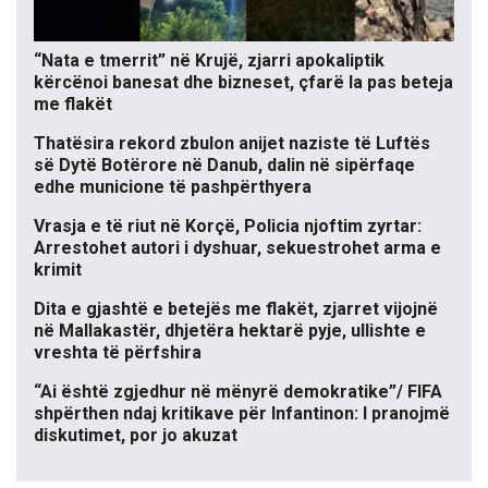
“Nata e tmerrit” në Krujë, zjarri apokaliptik
kërcënoi banesat dhe bizneset, çfarë la pas beteja
me flakët
Thatësira rekord zbulon anijet naziste të Luftës
së Dytë Botërore në Danub, dalin në sipërfaqe
edhe municione të pashpërthyera
Vrasja e të riut në Korçë, Policia njoftim zyrtar:
Arrestohet autori i dyshuar, sekuestrohet arma e
krimit
Dita e gjashtë e betejës me flakët, zjarret vijojnë
në Mallakastër, dhjetëra hektarë pyje, ullishte e
vreshta të përfshira
“Ai është zgjedhur në mënyrë demokratike”/ FIFA
shpërthen ndaj kritikave për Infantinon: I pranojmë
diskutimet, por jo akuzat