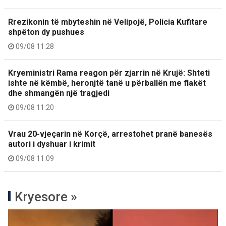
Rrezikonin të mbyteshin në Velipojë, Policia Kufitare
shpëton dy pushues
09/08 11:28
Kryeministri Rama reagon për zjarrin në Krujë: Shteti
ishte në këmbë, heronjtë tanë u përballën me flakët
dhe shmangën një tragjedi
09/08 11:20
Vrau 20-vjeçarin në Korçë, arrestohet pranë banesës
autori i dyshuar i krimit
09/08 11:09
Kryesore »