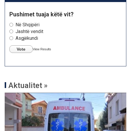
Pushimet tuaja këtë vit?
Në Shqipëri
Jashtë vendit
Asgjëkundi
Vote
View Results
Aktualitet »