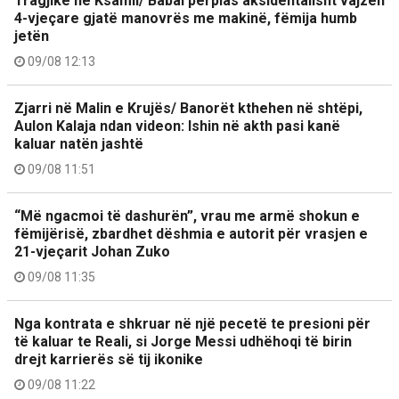
Tragjike në Ksamil/ Babai përplas aksidentalisht vajzën
4-vjeçare gjatë manovrës me makinë, fëmija humb
jetën
09/08 12:13
Zjarri në Malin e Krujës/ Banorët kthehen në shtëpi,
Aulon Kalaja ndan videon: Ishin në akth pasi kanë
kaluar natën jashtë
09/08 11:51
“Më ngacmoi të dashurën”, vrau me armë shokun e
fëmijërisë, zbardhet dëshmia e autorit për vrasjen e
21-vjeçarit Johan Zuko
09/08 11:35
Nga kontrata e shkruar në një pecetë te presioni për
të kaluar te Reali, si Jorge Messi udhëhoqi të birin
drejt karrierës së tij ikonike
09/08 11:22