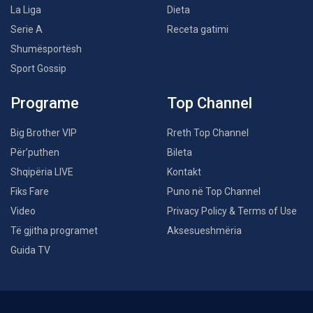
La Liga
Dieta
Serie A
Receta gatimi
Shumësportësh
Sport Gossip
Programe
Top Channel
Big Brother VIP
Rreth Top Channel
Për’puthen
Bileta
Shqipëria LIVE
Kontakt
Fiks Fare
Puno në Top Channel
Video
Privacy Policy & Terms of Use
Të gjitha programet
Aksesueshmëria
Guida TV