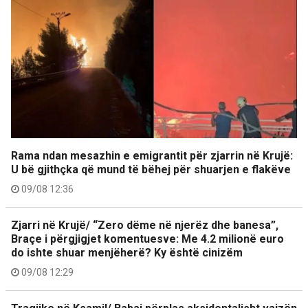
Rama ndan mesazhin e emigrantit për zjarrin në Krujë:
U bë gjithçka që mund të bëhej për shuarjen e flakëve
09/08 12:36
Zjarri në Krujë/ “Zero dëme në njerëz dhe banesa”,
Braçe i përgjigjet komentuesve: Me 4.2 milionë euro
do ishte shuar menjëherë? Ky është cinizëm
09/08 12:29