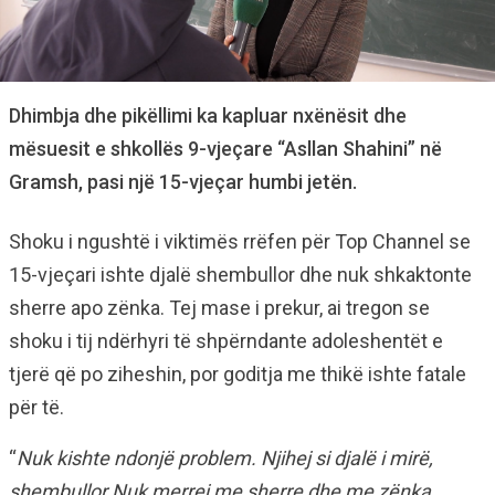
Dhimbja dhe pikëllimi ka kapluar nxënësit dhe
mësuesit e shkollës 9-vjeçare “Asllan Shahini” në
Gramsh, pasi një 15-vjeçar humbi jetën.
Shoku i ngushtë i viktimës rrëfen për Top Channel se
15-vjeçari ishte djalë shembullor dhe nuk shkaktonte
sherre apo zënka. Tej mase i prekur, ai tregon se
shoku i tij ndërhyri të shpërndante adoleshentët e
tjerë që po ziheshin, por goditja me thikë ishte fatale
për të.
“
Nuk kishte ndonjë problem. Njihej si djalë i mirë,
shembullor.Nuk merrej me sherre dhe me zënka.