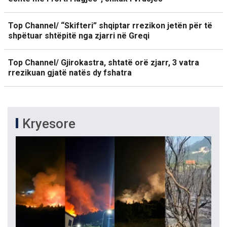
Top Channel/ “Skifteri” shqiptar rrezikon jetën për të
shpëtuar shtëpitë nga zjarri në Greqi
Top Channel/ Gjirokastra, shtatë orë zjarr, 3 vatra
rrezikuan gjatë natës dy fshatra
Kryesore