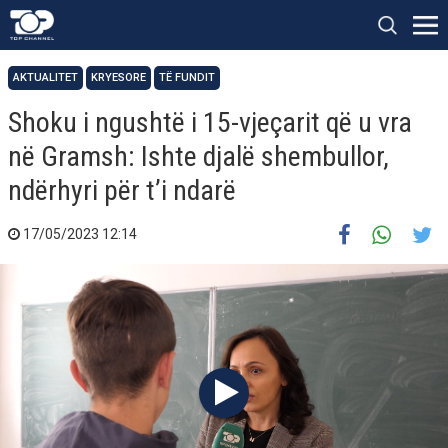
AKTUALITET
KRYESORE
TË FUNDIT
Shoku i ngushtë i 15-vjeçarit që u vra
në Gramsh: Ishte djalë shembullor,
ndërhyri për t’i ndarë
17/05/2023 12:14