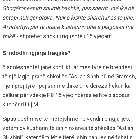
Shoqëroheshim shumë bashkë, pas sherrit unë ika në
shtëpi nuk qëndrova. Nuk e kishte shprehur as te unë.
Ai ndërhyri për të ndarë kushëririn dhe e plagosën me
thikë
”- shprehet shoku i ngushtë i 15 vjeçarit.
Si ndodhi ngjarja tragjike?
6 adoleshentët janë konfliktuar mes tyre në brendësi
të një lagje, pranë shkollës “Asllan Shahini” në Gramsh,
njëri prej tyre i pajisur me thikë dhe dorezë hekuri ka
qëlluar për vdekje F.B 15 vjeç ndërsa është plagosur
kushëriri i tij M.L.
Sipas dëshmive të mëtejshme në vendin e ngjarjes,
vetëm dy kushërinjtë ishin nxënës të shkollës “Asllan
SHahini”, katër fëmijët e tjerë ishin banues në fshatin