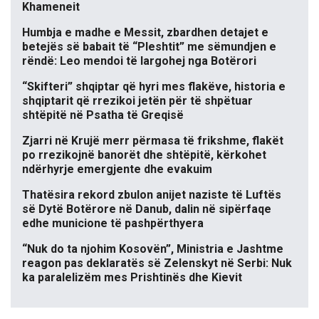
Khameneit
Humbja e madhe e Messit, zbardhen detajet e
betejës së babait të “Pleshtit” me sëmundjen e
rëndë: Leo mendoi të largohej nga Botërori
“Skifteri” shqiptar që hyri mes flakëve, historia e
shqiptarit që rrezikoi jetën për të shpëtuar
shtëpitë në Psatha të Greqisë
Zjarri në Krujë merr përmasa të frikshme, flakët
po rrezikojnë banorët dhe shtëpitë, kërkohet
ndërhyrje emergjente dhe evakuim
Thatësira rekord zbulon anijet naziste të Luftës
së Dytë Botërore në Danub, dalin në sipërfaqe
edhe municione të pashpërthyera
“Nuk do ta njohim Kosovën”, Ministria e Jashtme
reagon pas deklaratës së Zelenskyt në Serbi: Nuk
ka paralelizëm mes Prishtinës dhe Kievit