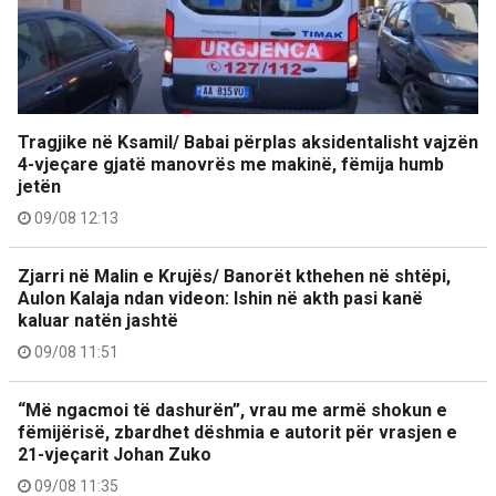
Tragjike në Ksamil/ Babai përplas aksidentalisht vajzën
4-vjeçare gjatë manovrës me makinë, fëmija humb
jetën
09/08 12:13
Zjarri në Malin e Krujës/ Banorët kthehen në shtëpi,
Aulon Kalaja ndan videon: Ishin në akth pasi kanë
kaluar natën jashtë
09/08 11:51
“Më ngacmoi të dashurën”, vrau me armë shokun e
fëmijërisë, zbardhet dëshmia e autorit për vrasjen e
21-vjeçarit Johan Zuko
09/08 11:35