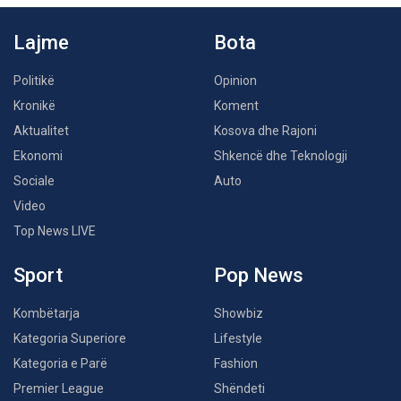
Lajme
Bota
Politikë
Opinion
Kronikë
Koment
Aktualitet
Kosova dhe Rajoni
Ekonomi
Shkencë dhe Teknologji
Sociale
Auto
Video
Top News LIVE
Sport
Pop News
Kombëtarja
Showbiz
Kategoria Superiore
Lifestyle
Kategoria e Parë
Fashion
Premier League
Shëndeti