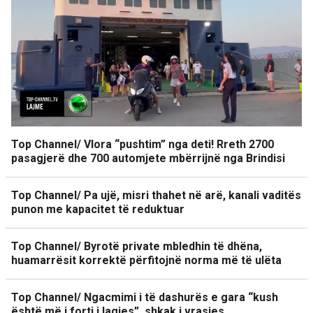
Top Channel/ Vlora “pushtim” nga deti! Rreth 2700
pasagjerë dhe 700 automjete mbërrijnë nga Brindisi
Top Channel/ Pa ujë, misri thahet në arë, kanali vaditës
punon me kapacitet të reduktuar
Top Channel/ Byrotë private mbledhin të dhëna,
huamarrësit korrektë përfitojnë norma më të ulëta
Top Channel/ Ngacmimi i të dashurës e gara “kush
është më i forti i lagjes”, shkak i vrasjes