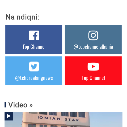
Na ndiqni:
Top Channel
@topchannelalbania
@tchbreakingnews
Top Channel
Video »