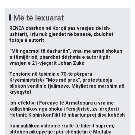
Më të lexuarat
RENEA zbarkon në Korçë pas vrasjes së ish-
ushtarit, i riu nuk gjendet në banesë, zbulohet
fotoja e autorit
“Më ngacmoi të dashurën”, vrau me armë shokun
e fëmijërisë, zbardhet dëshmia e autorit për
vrasjen e 21-vjeçarit Johan Zuko
Tensione në tubimin e 70-të përpara
Kryeministrisë/ “Mos më prek”, protestuesja
bllokon vendin e fjalimeve. Mbyllet me marshim në
kryeqytet
Ish-efektivi i Forcave të Armatosura u vra me
kallashnikov nga shoku i fëmijërisë, zv. drejtori i
Hetimit: Kishin konflikt të mbartur prej disa kohësh
Irani publikon videon e rrallë të liderit suprem,
shtohen pikëpyetjet për shëndetin e Mojtaba