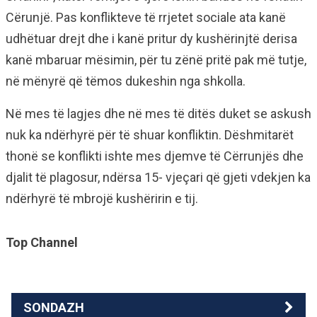
Cërunjë. Pas konflikteve të rrjetet sociale ata kanë
udhëtuar drejt dhe i kanë pritur dy kushërinjtë derisa
kanë mbaruar mësimin, për tu zënë pritë pak më tutje,
në mënyrë që tëmos dukeshin nga shkolla.
Në mes të lagjes dhe në mes të ditës duket se askush
nuk ka ndërhyrë për të shuar konfliktin. Dëshmitarët
thonë se konflikti ishte mes djemve të Cërrunjës dhe
djalit të plagosur, ndërsa 15- vjeçari që gjeti vdekjen ka
ndërhyrë të mbrojë kushëririn e tij.
Top Channel
SONDAZH