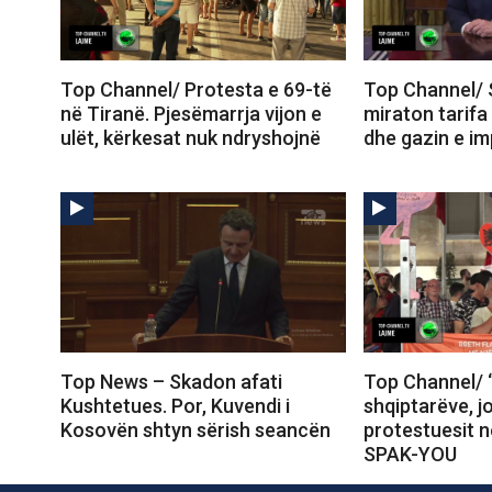
Top Channel/ Protesta e 69-të
Top Channel/ 
në Tiranë. Pjesëmarrja vijon e
miraton tarifa
ulët, kërkesat nuk ndryshojnë
dhe gazin e im
Top News – Skadon afati
Top Channel/ 
Kushtetues. Por, Kuvendi i
shqiptarëve, j
Kosovën shtyn sërish seancën
protestuesit 
SPAK-YOU