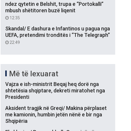
ndez qytetin e Belshit, trupa e “Portokalli”
mbush shëtitoren buzë liqenit
12:35
Skandal/ E dashura e Infantinos u pagua nga
UEFA, pretendimi tronditës i “The Telegraph”
22:49
Më të lexuarat
Vajza e ish-ministrit Beqaj heq dorë nga
shtetësia shqiptare, dekreti miratohet nga
Presidenti
Aksident tragjik në Greqi/ Makina përplaset
me kamionin, humbin jetën nënë e bir nga
Shqipëria