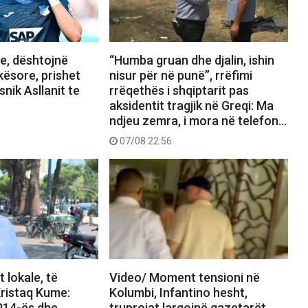
, dështojnë
“Humba gruan dhe djalin, ishin
kësore, prishet
nisur për në punë”, rrëfimi
snik Asllanit te
rrëqethës i shqiptarit pas
aksidentit tragjik në Greqi: Ma
ndjeu zemra, i mora në telefon…
07/08 22:56
 lokale, të
Video/ Moment tensioni në
ristaq Kume:
Kolumbi, Infantino hesht,
2014-ës dhe
truprojat largojnë gazetarët