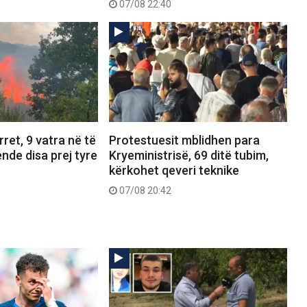
07/08 22:40
ret, 9 vatra në të
Protestuesit mblidhen para
ende disa prej tyre
Kryeministrisë, 69 ditë tubim,
kërkohet qeveri teknike
07/08 20:42