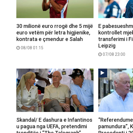
30 milionë euro rrogë dhe 5 mijë
E pabesueshme
euro vetëm për letra higjienike,
kontrollet mje
kontrata e çmendur e Salah
transferimi i Fi
Leipzig
08/08 01:15
07/08 23:00
Skandal/ E dashura e Infantinos
“Referendumet
u pagua nga UEFA, pretendimi
pamundura”, K
tronditës i “The Telegraph”
Precedenti i 