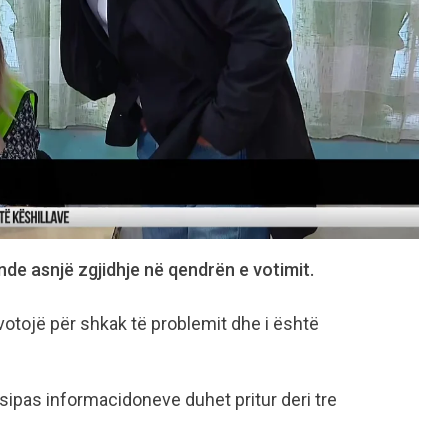
ende asnjë zgjidhje në qendrën e votimit.
ë votojë për shkak të problemit dhe i është
.
sipas informacidoneve duhet pritur deri tre