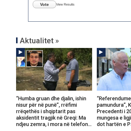
Vote
View Results
Aktualitet »
“Humba gruan dhe djalin, ishin
“Referendumet
nisur për në punë”, rrëfimi
pamundura”, K
rrëqethës i shqiptarit pas
Precedenti i 
aksidentit tragjik në Greqi: Ma
mungesa e ligj
ndjeu zemra, i mora në telefon…
dot hartën e 