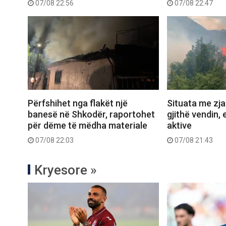
07/08 22:56
07/08 22:47
Përfshihet nga flakët një
Situata me zjar
banesë në Shkodër, raportohet
gjithë vendin, 
për dëme të mëdha materiale
aktive
07/08 22:03
07/08 21:43
Kryesore »