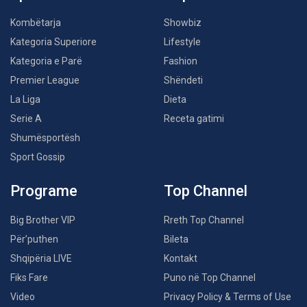
Kombëtarja
Showbiz
Kategoria Superiore
Lifestyle
Kategoria e Parë
Fashion
Premier League
Shëndeti
La Liga
Dieta
Serie A
Receta gatimi
Shumësportësh
Sport Gossip
Programe
Top Channel
Big Brother VIP
Rreth Top Channel
Për’puthen
Bileta
Shqipëria LIVE
Kontakt
Fiks Fare
Puno në Top Channel
Video
Privacy Policy & Terms of Use