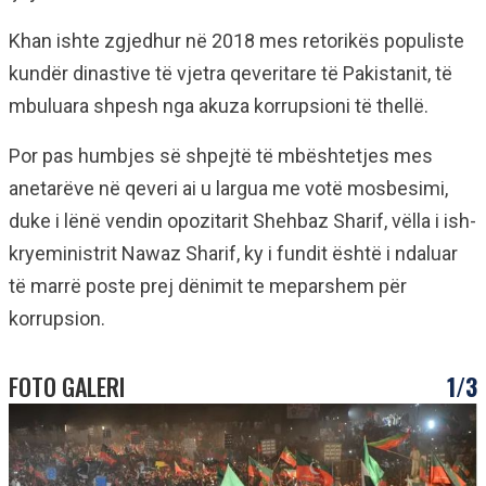
Khan ishte zgjedhur në 2018 mes retorikës populiste
kundër dinastive të vjetra qeveritare të Pakistanit, të
mbuluara shpesh nga akuza korrupsioni të thellë.
Por pas humbjes së shpejtë të mbështetjes mes
anetarëve në qeveri ai u largua me votë mosbesimi,
duke i lënë vendin opozitarit Shehbaz Sharif, vëlla i ish-
kryeministrit Nawaz Sharif, ky i fundit është i ndaluar
të marrë poste prej dënimit te meparshem për
korrupsion.
FOTO GALERI
1/3