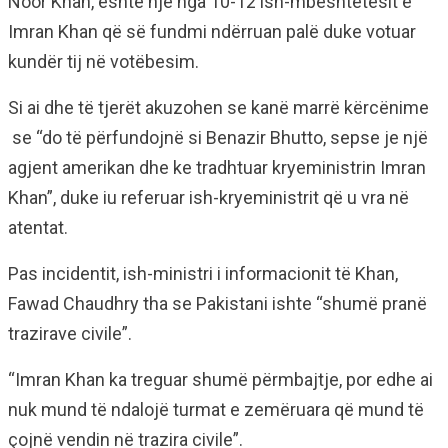
Noor Khan, është një nga 10-12 ish-mbështetësit e
Imran Khan që së fundmi ndërruan palë duke votuar
kundër tij në votëbesim.
Si ai dhe të tjerët akuzohen se kanë marrë kërcënime
se “do të përfundojnë si Benazir Bhutto, sepse je një
agjent amerikan dhe ke tradhtuar kryeministrin Imran
Khan”, duke iu referuar ish-kryeministrit që u vra në
atentat.
Pas incidentit, ish-ministri i informacionit të Khan,
Fawad Chaudhry tha se Pakistani ishte “shumë pranë
trazirave civile”.
“Imran Khan ka treguar shumë përmbajtje, por edhe ai
nuk mund të ndalojë turmat e zemëruara që mund të
çojnë vendin në trazira civile”.