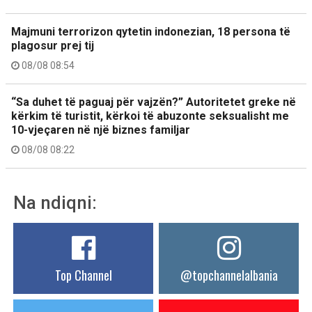
Majmuni terrorizon qytetin indonezian, 18 persona të
plagosur prej tij
08/08 08:54
“Sa duhet të paguaj për vajzën?” Autoritetet greke në
kërkim të turistit, kërkoi të abuzonte seksualisht me
10-vjeçaren në një biznes familjar
08/08 08:22
Na ndiqni:
Top Channel
@topchannelalbania