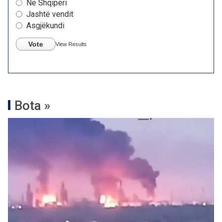
Në Shqipëri
Jashtë vendit
Asgjëkundi
Vote
View Results
Bota »