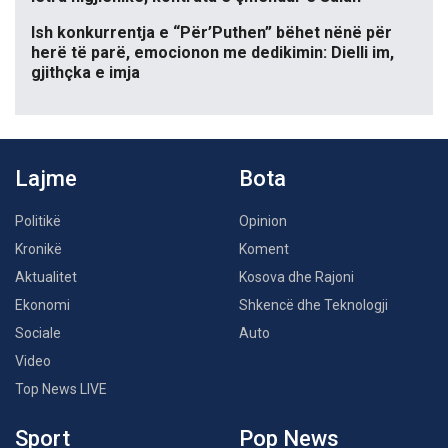
Ish konkurrentja e “Për’Puthen” bëhet nënë për
herë të parë, emocionon me dedikimin: Dielli im,
gjithçka e imja
Lajme
Bota
Politikë
Opinion
Kronikë
Koment
Aktualitet
Kosova dhe Rajoni
Ekonomi
Shkencë dhe Teknologji
Sociale
Auto
Video
Top News LIVE
Sport
Pop News