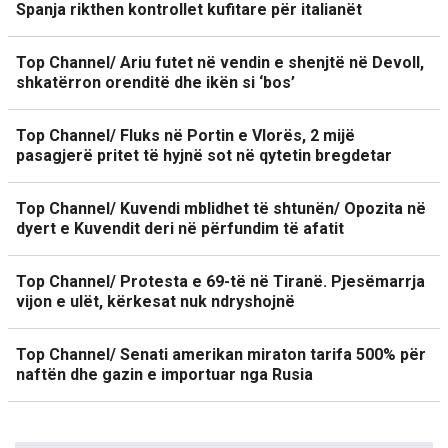
Spanja rikthen kontrollet kufitare për italianët
Top Channel/ Ariu futet në vendin e shenjtë në Devoll,
shkatërron orenditë dhe ikën si ‘bos’
Top Channel/ Fluks në Portin e Vlorës, 2 mijë
pasagjerë pritet të hyjnë sot në qytetin bregdetar
Top Channel/ Kuvendi mblidhet të shtunën/ Opozita në
dyert e Kuvendit deri në përfundim të afatit
Top Channel/ Protesta e 69-të në Tiranë. Pjesëmarrja
vijon e ulët, kërkesat nuk ndryshojnë
Top Channel/ Senati amerikan miraton tarifa 500% për
naftën dhe gazin e importuar nga Rusia