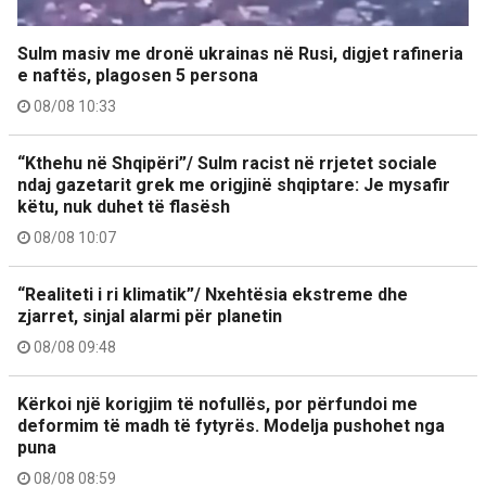
Sulm masiv me dronë ukrainas në Rusi, digjet rafineria
e naftës, plagosen 5 persona
08/08 10:33
“Kthehu në Shqipëri”/ Sulm racist në rrjetet sociale
ndaj gazetarit grek me origjinë shqiptare: Je mysafir
këtu, nuk duhet të flasësh
08/08 10:07
“Realiteti i ri klimatik”/ Nxehtësia ekstreme dhe
zjarret, sinjal alarmi për planetin
08/08 09:48
Kërkoi një korigjim të nofullës, por përfundoi me
deformim të madh të fytyrës. Modelja pushohet nga
puna
08/08 08:59