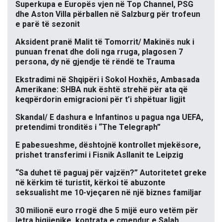
Superkupa e Europës vjen në Top Channel, PSG
dhe Aston Villa përballen në Salzburg për trofeun
e parë të sezonit
Aksident pranë Malit të Tomorrit/ Makinës nuk i
punuan frenat dhe doli nga rruga, plagosen 7
persona, dy në gjendje të rëndë te Trauma
Ekstradimi në Shqipëri i Sokol Hoxhës, Ambasada
Amerikane: SHBA nuk është strehë për ata që
keqpërdorin emigracioni për t’i shpëtuar ligjit
Skandal/ E dashura e Infantinos u pagua nga UEFA,
pretendimi tronditës i “The Telegraph”
E pabesueshme, dështojnë kontrollet mjekësore,
prishet transferimi i Fisnik Asllanit te Leipzig
“Sa duhet të paguaj për vajzën?” Autoritetet greke
në kërkim të turistit, kërkoi të abuzonte
seksualisht me 10-vjeçaren në një biznes familjar
30 milionë euro rrogë dhe 5 mijë euro vetëm për
letra higjienike, kontrata e çmendur e Salah