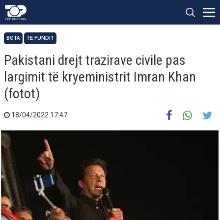
BOTA
TË FUNDIT
Pakistani drejt trazirave civile pas
largimit të kryeministrit Imran Khan
(fotot)
18/04/2022 17:47