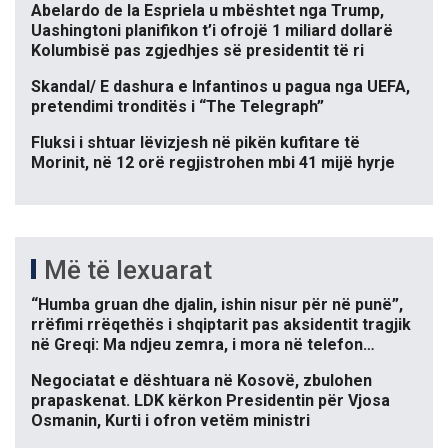
Abelardo de la Espriela u mbështet nga Trump,
Uashingtoni planifikon t’i ofrojë 1 miliard dollarë
Kolumbisë pas zgjedhjes së presidentit të ri
Skandal/ E dashura e Infantinos u pagua nga UEFA,
pretendimi tronditës i “The Telegraph”
Fluksi i shtuar lëvizjesh në pikën kufitare të
Morinit, në 12 orë regjistrohen mbi 41 mijë hyrje
Më të lexuarat
“Humba gruan dhe djalin, ishin nisur për në punë”,
rrëfimi rrëqethës i shqiptarit pas aksidentit tragjik
në Greqi: Ma ndjeu zemra, i mora në telefon…
Negociatat e dështuara në Kosovë, zbulohen
prapaskenat. LDK kërkon Presidentin për Vjosa
Osmanin, Kurti i ofron vetëm ministri