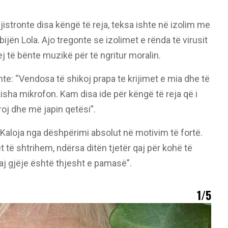
jistronte disa këngë të reja, teksa ishte në izolim me
ijën Lola. Ajo tregonte se izolimet e rënda të virusit
j të bënte muzikë për të ngritur moralin.
: “Vendosa të shikoj prapa te krijimet e mia dhe të
sha mikrofon. Kam disa ide për këngë të reja që i
roj dhe më japin qetësi”.
“Kaloja nga dëshpërimi absolut në motivim të fortë.
 të shtrihem, ndërsa ditën tjetër qaj për kohë të
j gjëje është thjesht e pamasë”.
1/5