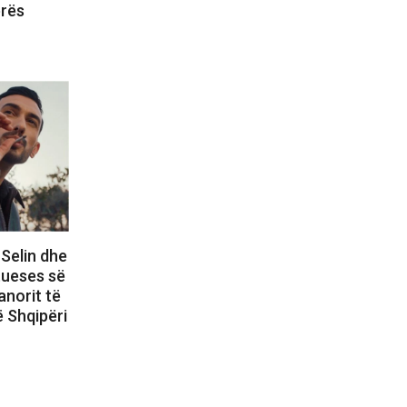
erës
 Selin dhe
itueses së
anorit të
 Shqipëri