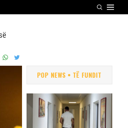
së
POP NEWS • TË FUNDIT