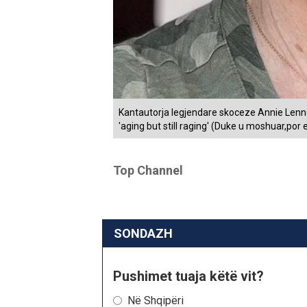
Kantautorja legjendare skoceze Annie Lenn
'aging but still raging' (Duke u moshuar,por 
Top Channel
SONDAZH
Pushimet tuaja këtë vit?
Në Shqipëri