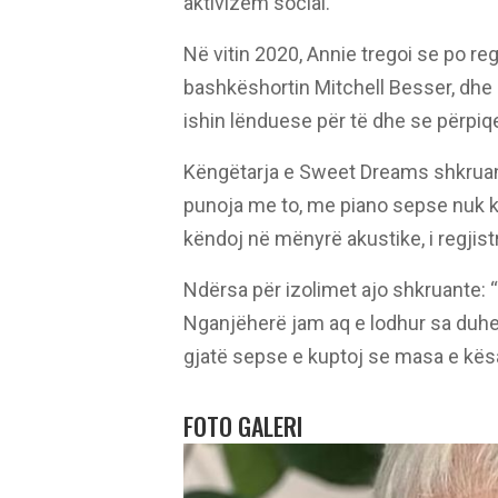
aktivizëm social.
Në vitin 2020, Annie tregoi se po reg
bashkëshortin Mitchell Besser, dhe b
ishin lënduese për të dhe se përpiqe
Këngëtarja e Sweet Dreams shkruante
punoja me to, me piano sepse nuk ki
këndoj në mënyrë akustike, i regjist
Ndërsa për izolimet ajo shkruante: 
Nganjëherë jam aq e lodhur sa duhet
gjatë sepse e kuptoj se masa e kësa
FOTO GALERI