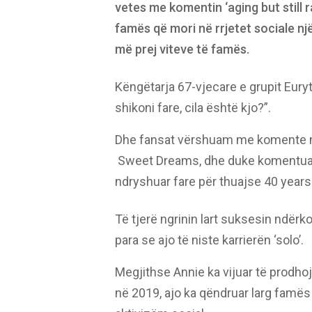
vetes me komentin ‘aging but still 
famës që mori në rrjetet sociale nj
më prej viteve të famës.
Këngëtarja 67-vjecare e grupit Eury
shikoni fare, cila është kjo?”.
Dhe fansat vërshuam me komente në
Sweet Dreams, dhe duke komentuar
ndryshuar fare për thuajse 40 years
Të tjerë ngrinin lart suksesin ndër
para se ajo të niste karrierën ‘solo’.
Megjithse Annie ka vijuar të prodhoj
në 2019, ajo ka qëndruar larg famë