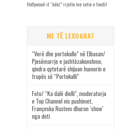
Hollywood-it “ndez” rrjetin me setin e fundit
ME TË LEXUARAT
“Verë dhe portokalle” në Elbasan/
Pjesëmarrje e jashtëzakonshme,
qindra qytetarë shijuan humorin e
trupës së “Portokalli”
Foto/ “Ka dalë dielli”, moderatorja
e Top Channel nis pushimet,
Françeska Rustem dhuron ‘show’
nga deti