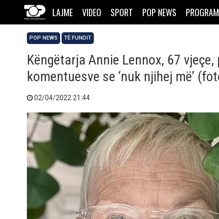
LAJME
VIDEO
SPORT
POP NEWS
PROGRAM
POP NEWS
TË FUNDIT
Këngëtarja Annie Lennox, 67 vjeçe
komentuesve se ‘nuk njihej më’ (fot
02/04/2022 21:44