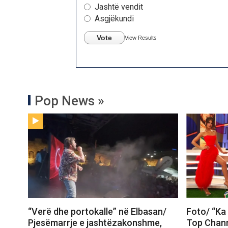
Jashtë vendit
Asgjëkundi
Vote
View Results
Pop News »
“Verë dhe portokalle” në Elbasan/
Foto/ “Ka 
Pjesëmarrje e jashtëzakonshme,
Top Chann