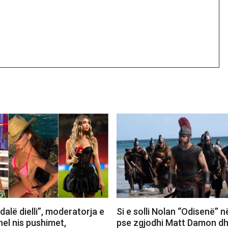
dalë dielli”, moderatorja e
Si e solli Nolan “Odisenë” n
el nis pushimet,
pse zgjodhi Matt Damon dh