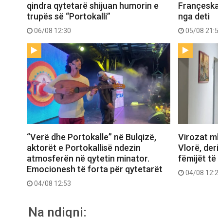
qindra qytetarë shijuan humorin e
Françeska
trupës së “Portokalli”
nga deti
06/08 12:30
05/08 21:
“Verë dhe Portokalle” në Bulqizë,
Virozat m
aktorët e Portokallisë ndezin
Vlorë, deri
atmosferën në qytetin minator.
fëmijët të
Emocionesh të forta për qytetarët
04/08 12:
04/08 12:53
Na ndiqni: