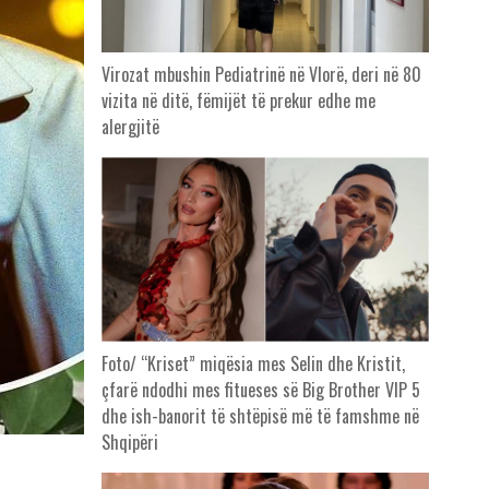
Virozat mbushin Pediatrinë në Vlorë, deri në 80
vizita në ditë, fëmijët të prekur edhe me
alergjitë
Foto/ “Kriset” miqësia mes Selin dhe Kristit,
çfarë ndodhi mes fitueses së Big Brother VIP 5
dhe ish-banorit të shtëpisë më të famshme në
Shqipëri