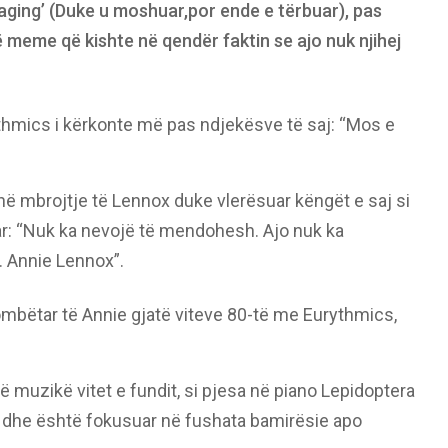
raging’ (Duke u moshuar,por ende e tërbuar), pas
ë meme që kishte në qendër faktin se ajo nuk njihej
thmics i kërkonte më pas ndjekësve të saj: “Mos e
 mbrojtje të Lennox duke vlerësuar këngët e saj si
: “Nuk ka nevojë të mendohesh. Ajo nuk ka
. Annie Lennox”.
kombëtar të Annie gjatë viteve 80-të me Eurythmics,
ë muzikë vitet e fundit, si pjesa në piano Lepidoptera
s dhe është fokusuar në fushata bamirësie apo