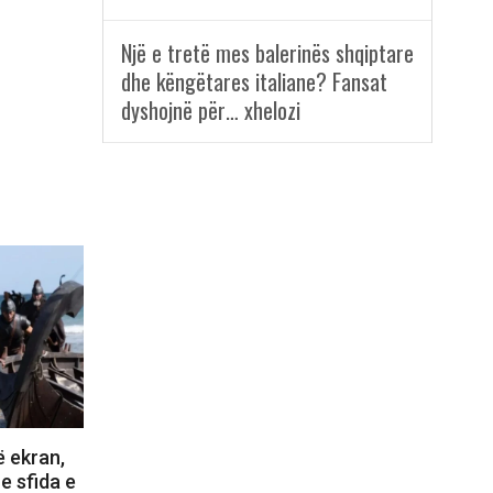
Një e tretë mes balerinës shqiptare
dhe këngëtares italiane? Fansat
dyshojnë për… xhelozi
ë ekran,
e sfida e