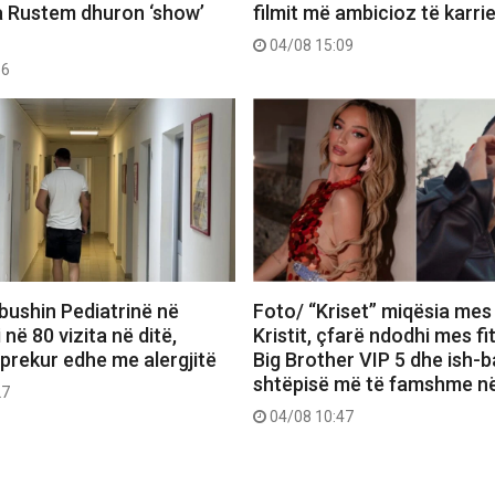
 Rustem dhuron ‘show’
filmit më ambicioz të karri
04/08 15:09
56
bushin Pediatrinë në
Foto/ “Kriset” miqësia mes
 në 80 vizita në ditë,
Kristit, çfarë ndodhi mes f
 prekur edhe me alergjitë
Big Brother VIP 5 dhe ish-b
shtëpisë më të famshme në
27
04/08 10:47