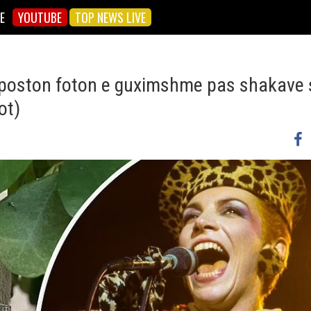
E
YOUTUBE
TOP NEWS LIVE
, poston foton e guximshme pas shakave 
ot)