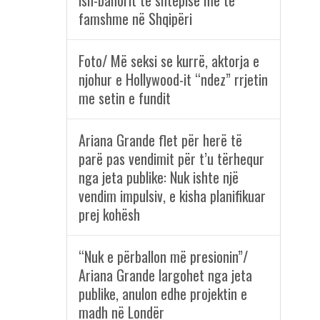
ish-banorit të shtëpisë më të
famshme në Shqipëri
Foto/ Më seksi se kurrë, aktorja e
njohur e Hollywood-it “ndez” rrjetin
me setin e fundit
Ariana Grande flet për herë të
parë pas vendimit për t’u tërhequr
nga jeta publike: Nuk ishte një
vendim impulsiv, e kisha planifikuar
prej kohësh
“Nuk e përballon më presionin”/
Ariana Grande largohet nga jeta
publike, anulon edhe projektin e
madh në Londër