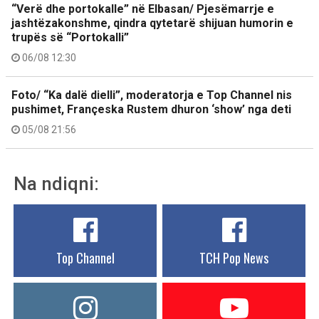
“Verë dhe portokalle” në Elbasan/ Pjesëmarrje e
jashtëzakonshme, qindra qytetarë shijuan humorin e
trupës së “Portokalli”
06/08 12:30
Foto/ “Ka dalë dielli”, moderatorja e Top Channel nis
pushimet, Françeska Rustem dhuron ‘show’ nga deti
05/08 21:56
Na ndiqni:
Top Channel
TCH Pop News