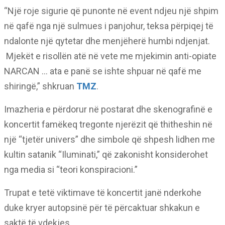
“Një roje sigurie që punonte në event ndjeu një shpim
në qafë nga një sulmues i panjohur, teksa përpiqej të
ndalonte një qytetar dhe menjëherë humbi ndjenjat.
Mjekët e risollën atë në vete me mjekimin anti-opiate
NARCAN … ata e panë se ishte shpuar në qafë me
shiringë,” shkruan
TMZ
.
Imazheria e përdorur në postarat dhe skenografinë e
koncertit famëkeq tregonte njerëzit që thitheshin në
një “tjetër univers” dhe simbole që shpesh lidhen me
kultin satanik “Iluminati,” që zakonisht konsiderohet
nga media si “teori konspiracioni.”
Trupat e tetë viktimave të koncertit janë nderkohe
duke kryer autopsinë për të përcaktuar shkakun e
saktë të vdekjes.