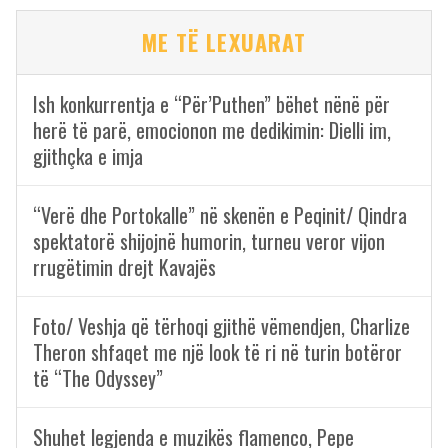
ME TË LEXUARAT
Ish konkurrentja e “Për’Puthen” bëhet nënë për
herë të parë, emocionon me dedikimin: Dielli im,
gjithçka e imja
“Verë dhe Portokalle” në skenën e Peqinit/ Qindra
spektatorë shijojnë humorin, turneu veror vijon
rrugëtimin drejt Kavajës
Foto/ Veshja që tërhoqi gjithë vëmendjen, Charlize
Theron shfaqet me një look të ri në turin botëror
të “The Odyssey”
Shuhet legjenda e muzikës flamenco, Pepe