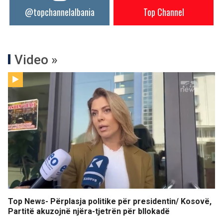
@topchannelalbania
Top Channel
Video »
Top News- Përplasja politike për presidentin/ Kosovë,
Partitë akuzojnë njëra-tjetrën për bllokadë