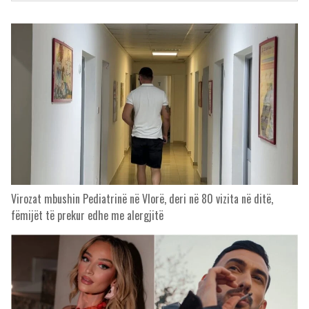
Virozat mbushin Pediatrinë në Vlorë, deri në 80 vizita në ditë,
fëmijët të prekur edhe me alergjitë