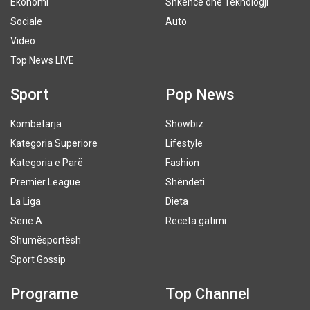
Ekonomi
Shkencë dhe Teknologji
Sociale
Auto
Video
Top News LIVE
Sport
Pop News
Kombëtarja
Showbiz
Kategoria Superiore
Lifestyle
Kategoria e Parë
Fashion
Premier League
Shëndeti
La Liga
Dieta
Serie A
Receta gatimi
Shumësportësh
Sport Gossip
Programe
Top Channel