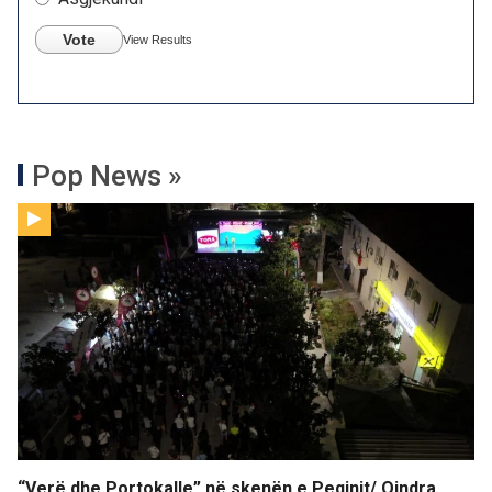
Vote
View Results
Pop News »
“Verë dhe Portokalle” në skenën e Peqinit/ Qindra