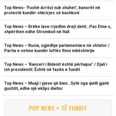
Top News- ‘Fushë-Arrëzi nuk shuhet’, banorët në
protestë kundër shkrirjes së bashkisë
Top News – Rrëke lave rrjedhin drejt detit…Pas Etna-s,
shpërthen edhe Stromboli në Itali
Top News – Rusia, zgjedhje parlamentare në shtator /
Partia e vetme kundër luftës fiton mbështetje
Top News – ‘Kanceri i Bidenit është përhapur’ / Djali i
ish presidentit: Është në fazën e fundit
Top News – Muaji i yjeve që bien…Sytë nga qielli gjatë
gushtit, edhe një eklips diellor
POP NEWS • TË FUNDIT