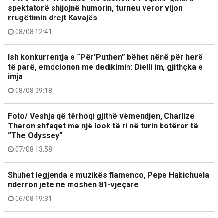
spektatorë shijojnë humorin, turneu veror vijon
rrugëtimin drejt Kavajës
08/08 12:41
Ish konkurrentja e “Për’Puthen” bëhet nënë për herë
të parë, emocionon me dedikimin: Dielli im, gjithçka e
imja
08/08 09:18
Foto/ Veshja që tërhoqi gjithë vëmendjen, Charlize
Theron shfaqet me një look të ri në turin botëror të
“The Odyssey”
07/08 13:58
Shuhet legjenda e muzikës flamenco, Pepe Habichuela
ndërron jetë në moshën 81-vjeçare
06/08 19:31