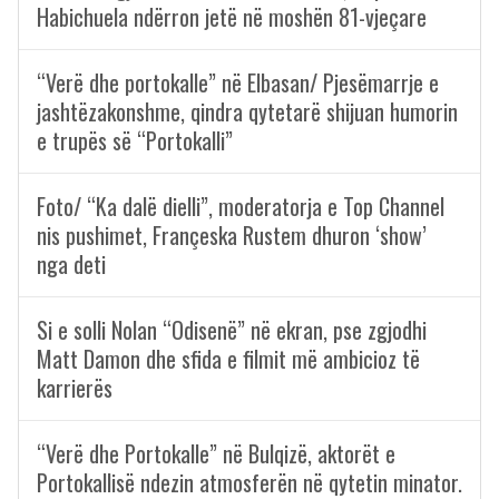
Habichuela ndërron jetë në moshën 81-vjeçare
“Verë dhe portokalle” në Elbasan/ Pjesëmarrje e
jashtëzakonshme, qindra qytetarë shijuan humorin
e trupës së “Portokalli”
Foto/ “Ka dalë dielli”, moderatorja e Top Channel
nis pushimet, Françeska Rustem dhuron ‘show’
nga deti
Si e solli Nolan “Odisenë” në ekran, pse zgjodhi
Matt Damon dhe sfida e filmit më ambicioz të
karrierës
“Verë dhe Portokalle” në Bulqizë, aktorët e
Portokallisë ndezin atmosferën në qytetin minator.