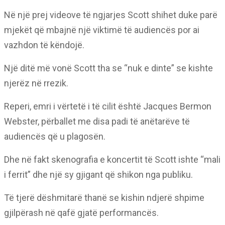
Në një prej videove të ngjarjes Scott shihet duke parë
mjekët që mbajnë një viktimë të audiencës por ai
vazhdon të këndojë.
Një ditë më vonë Scott tha se “nuk e dinte” se kishte
njerëz në rrezik.
Reperi, emri i vërtetë i të cilit është Jacques Bermon
Webster, përballet me disa padi të anëtarëve të
audiencës që u plagosën.
Dhe në fakt skenografia e koncertit të Scott ishte “mali
i ferrit” dhe një sy gjigant që shikon nga publiku.
Të tjerë dëshmitarë thanë se kishin ndjerë shpime
gjilpërash në qafë gjatë performancës.