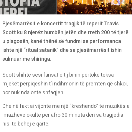
Pjesëmarrësit e koncertit tragjik të reperit Travis
Scott ku 8 njerëz humbën jetën dhe rreth 200 të tjerë
u plagosën, kanë thënë së fundmi se performanca
ishte një “ritual satanik” dhe se pjesëmarrësit ishin
sulmuar me shiringa.
Scott shihte sesi fansat e tij binin përtokë teksa
mjekët përpiqeshin t’i ndihmonin të premten që shkoi,
por nuk ndalonte shfaqjen.
Dhe në fakt ai vijonte me një “kreshendo” të muzikës e
imazheve okulte për afro 30 minuta deri sa tragjedia
nisi të bëhej e qartë.