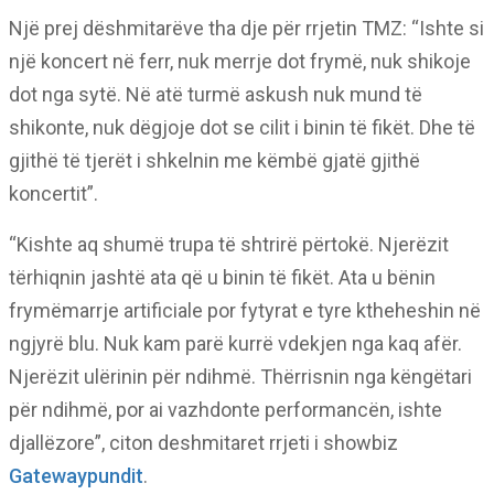
Një prej dëshmitarëve tha dje për rrjetin TMZ: “Ishte si
një koncert në ferr, nuk merrje dot frymë, nuk shikoje
dot nga sytë. Në atë turmë askush nuk mund të
shikonte, nuk dëgjoje dot se cilit i binin të fikët. Dhe të
gjithë të tjerët i shkelnin me këmbë gjatë gjithë
koncertit”.
“Kishte aq shumë trupa të shtrirë përtokë. Njerëzit
tërhiqnin jashtë ata që u binin të fikët. Ata u bënin
frymëmarrje artificiale por fytyrat e tyre ktheheshin në
ngjyrë blu. Nuk kam parë kurrë vdekjen nga kaq afër.
Njerëzit ulërinin për ndihmë. Thërrisnin nga këngëtari
për ndihmë, por ai vazhdonte performancën, ishte
djallëzore”, citon deshmitaret rrjeti i showbiz
Gatewaypundit
.