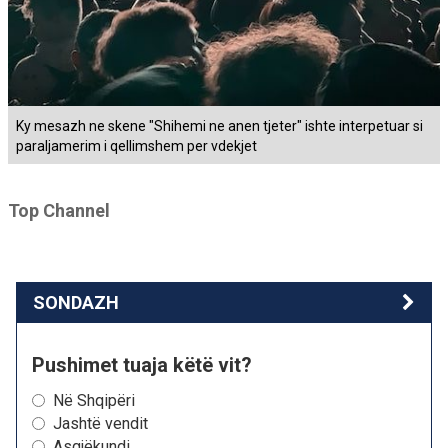
Ky mesazh ne skene "Shihemi ne anen tjeter" ishte interpetuar si
paraljamerim i qellimshem per vdekjet
Top Channel
SONDAZH
Pushimet tuaja këtë vit?
Në Shqipëri
Jashtë vendit
Asgjëkundi