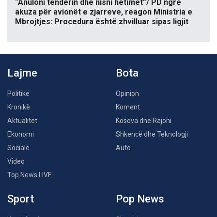
“Anuloni tenderin dhe nisni hetimet”/ PD ngre
akuza për avionët e zjarreve, reagon Ministria e
Mbrojtjes: Procedura është zhvilluar sipas ligjit
Lajme
Bota
Politikë
Opinion
Kronikë
Koment
Aktualitet
Kosova dhe Rajoni
Ekonomi
Shkencë dhe Teknologji
Sociale
Auto
Video
Top News LIVE
Sport
Pop News