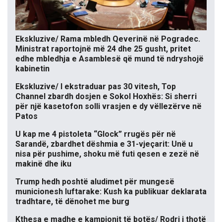
Ekskluzive/ Rama mbledh Qeverinë në Pogradec.
Ministrat raportojnë më 24 dhe 25 gusht, pritet
edhe mbledhja e Asamblesë që mund të ndryshojë
kabinetin
Ekskluzive/ I ekstraduar pas 30 vitesh, Top
Channel zbardh dosjen e Sokol Hoxhës: Si sherri
për një kasetofon solli vrasjen e dy vëllezërve në
Patos
U kap me 4 pistoleta “Glock” rrugës për në
Sarandë, zbardhet dëshmia e 31-vjeçarit: Unë u
nisa për pushime, shoku më futi qesen e zezë në
makinë dhe iku
Trump hedh poshtë aludimet për mungesë
municionesh luftarake: Kush ka publikuar deklarata
tradhtare, të dënohet me burg
Kthesa e madhe e kampionit të botës/ Rodri i thotë