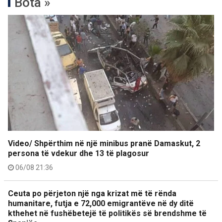
Bota »
Video/ Shpërthim në një minibus pranë Damaskut, 2
persona të vdekur dhe 13 të plagosur
06/08 21:36
Ceuta po përjeton një nga krizat më të rënda
humanitare, futja e 72,000 emigrantëve në dy ditë
kthehet në fushëbetejë të politikës së brendshme të