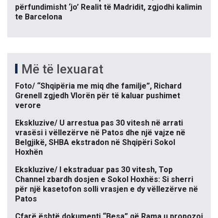
përfundimisht ‘jo’ Realit të Madridit, zgjodhi kalimin
te Barcelona
Më të lexuarat
Foto/ “Shqipëria me miq dhe familje”, Richard
Grenell zgjedh Vlorën për të kaluar pushimet
verore
Ekskluzive/ U arrestua pas 30 vitesh në arrati
vrasësi i vëllezërve në Patos dhe një vajze në
Belgjikë, SHBA ekstradon në Shqipëri Sokol
Hoxhën
Ekskluzive/ I ekstraduar pas 30 vitesh, Top
Channel zbardh dosjen e Sokol Hoxhës: Si sherri
për një kasetofon solli vrasjen e dy vëllezërve në
Patos
Çfarë është dokumenti “Besa” që Rama u propozoi