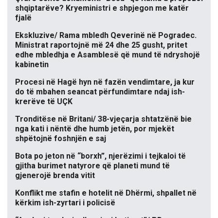
shqiptarëve? Kryeministri e shpjegon me katër
fjalë
Ekskluzive/ Rama mbledh Qeverinë në Pogradec.
Ministrat raportojnë më 24 dhe 25 gusht, pritet
edhe mbledhja e Asamblesë që mund të ndryshojë
kabinetin
Procesi në Hagë hyn në fazën vendimtare, ja kur
do të mbahen seancat përfundimtare ndaj ish-
krerëve të UÇK
Tronditëse në Britani/ 38-vjeçarja shtatzënë bie
nga kati i nëntë dhe humb jetën, por mjekët
shpëtojnë foshnjën e saj
Bota po jeton në “borxh”, njerëzimi i tejkaloi të
gjitha burimet natyrore që planeti mund të
gjenerojë brenda vitit
Konflikt me stafin e hotelit në Dhërmi, shpallet në
kërkim ish-zyrtari i policisë