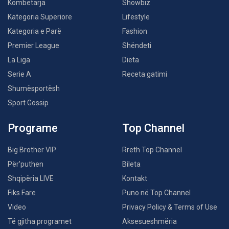
Kombëtarja
Showbiz
Kategoria Superiore
Lifestyle
Kategoria e Parë
Fashion
Premier League
Shëndeti
La Liga
Dieta
Serie A
Receta gatimi
Shumësportësh
Sport Gossip
Programe
Top Channel
Big Brother VIP
Rreth Top Channel
Për’puthen
Bileta
Shqipëria LIVE
Kontakt
Fiks Fare
Puno në Top Channel
Video
Privacy Policy & Terms of Use
Të gjitha programet
Aksesueshmëria