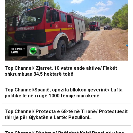
Top Channel/ Zjarret, 10 vatra ende aktive/ Flakët
shkrumbuan 34.5 hektarë tokë
Top Channel/Spanjë, opozita bllokon qeverinë/ Lufta
politike lë në rrugë 1000 fëmijë marokenë
Top Channel/ Protesta e 68-të në Tiranë/ Protestuesit
thirrje për Gjykatën e Lartë: Pezulloni…