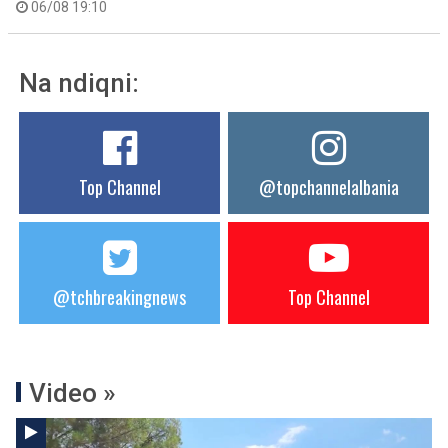
06/08 19:10
Na ndiqni:
Top Channel
@topchannelalbania
@tchbreakingnews
Top Channel
Video »