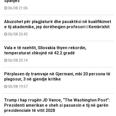
Spanjës
06/08 21:06
Akuzohet për plagjiaturë dhe pasaktësi në kualifikimet
e tij akademike, jep dorëheqjen profesori i Kembrixhit
06/08 20:45
Vala e të nxehtit, Sllovakia thyen rekordin,
temperaturat shkojnë në 42.2 gradë
06/08 20:14
Përplasen dy tramvaje në Gjermani, mbi 20 persona të
plagosur, 3 në gjendje kritike
06/08 19:57
Trump i hap rrugën JD Vance, “The Washington Post”:
Presidenti amerikan e sheh si pasuesin e tij në garën
presidenciale të vitit 2028