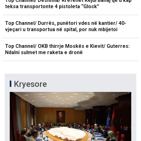
Top Channel/ Dëshmia/ Rrëfehet Kejdi Banaj që u kap
teksa transportonte 4 pistoleta “Glock”
Top Channel/ Durrës, punëtori vdes në kantier/ 40-
vjeçari u transportua në spital, por nuk mbijetoi
Top Channel/ OKB thirrje Moskës e Kievit/ Guterres:
Ndalni sulmet me raketa e dronë
Kryesore