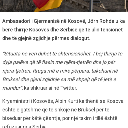
Ambasadori i Gjermanisë në Kosovë, Jörn Rohde u ka
bërë thirrje Kosovës dhe Serbisë që të ulin tensionet
dhe të gjejnë zgjidhje përmes dialogut.
“Situata në veri duhet të shtensionohet. I bëj thirrja të
dyja palëve që të flasin me njëra-tjetrën dhe jo për
njëra-tjetrën. Rruga më e mirë përpara: takohuni në
Bruksel dhe gjeni zgjidhje sa më shpejt që të jetë e
mundur”,
ka shkruar ai në Twitter.
Kryeministri i Kosovës, Albin Kurti ka thënë se Kosova
është e gatshme që të shkojë në Bruksel për të
biseduar për këtë çështje, por një takim i tillë është
refuzuar nga Serbia.