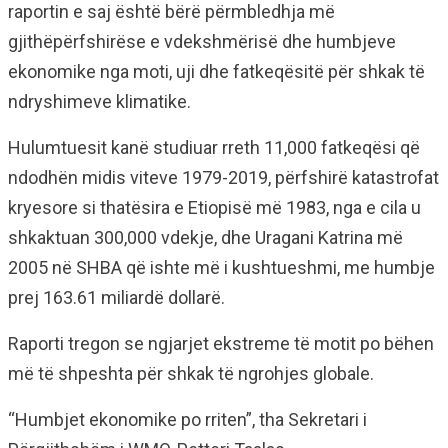
raportin e saj është bërë përmbledhja më
gjithëpërfshirëse e vdekshmërisë dhe humbjeve
ekonomike nga moti, uji dhe fatkeqësitë për shkak të
ndryshimeve klimatike.
Hulumtuesit kanë studiuar rreth 11,000 fatkeqësi që
ndodhën midis viteve 1979-2019, përfshirë katastrofat
kryesore si thatësira e Etiopisë më 1983, nga e cila u
shkaktuan 300,000 vdekje, dhe Uragani Katrina më
2005 në SHBA që ishte më i kushtueshmi, me humbje
prej 163.61 miliardë dollarë.
Raporti tregon se ngjarjet ekstreme të motit po bëhen
më të shpeshta për shkak të ngrohjes globale.
“Humbjet ekonomike po rriten”, tha Sekretari i