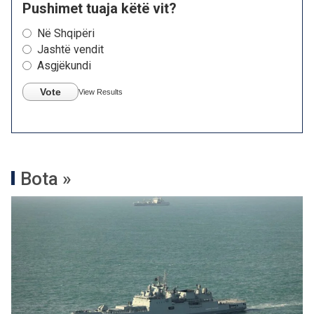
Pushimet tuaja këtë vit?
Në Shqipëri
Jashtë vendit
Asgjëkundi
Vote
View Results
Bota »