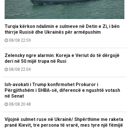
Turqia kërkon ndalimin e sulmeve në Detin e Zi, i bën
thirrje Rusisë dhe Ukrainës për armëpushim
08/08 22:59
Zelensky ngre alarmin: Koreja e Veriut do të dërgojë
deri në 50 mijë trupa në Rusi
08/08 22:04
Ish-avokati i Trump konfirmohet Prokuror i
Përgjithshëm i SHBA-së, diferencë e ngushtë votash
në Senat
08/08 20:48
Vijojnë sulmet ruse në Ukrainë/ Shpërthime me raketa
pranë Kievit, tre persona të vrarë, mes tyre një fëmijë