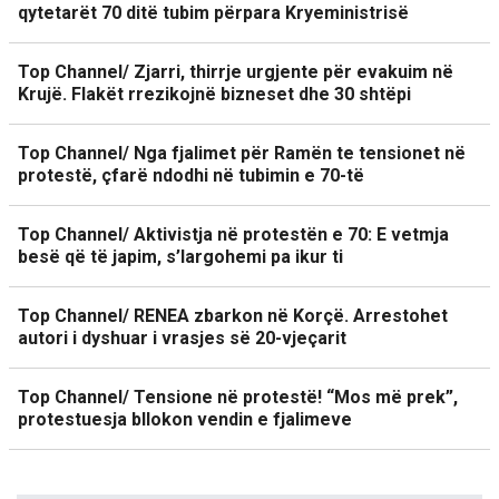
qytetarët 70 ditë tubim përpara Kryeministrisë
Top Channel/ Zjarri, thirrje urgjente për evakuim në
Krujë. Flakët rrezikojnë bizneset dhe 30 shtëpi
Top Channel/ Nga fjalimet për Ramën te tensionet në
protestë, çfarë ndodhi në tubimin e 70-të
Top Channel/ Aktivistja në protestën e 70: E vetmja
besë që të japim, s’largohemi pa ikur ti
Top Channel/ RENEA zbarkon në Korçë. Arrestohet
autori i dyshuar i vrasjes së 20-vjeçarit
Top Channel/ Tensione në protestë! “Mos më prek”,
protestuesja bllokon vendin e fjalimeve