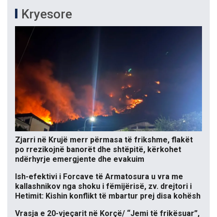
Kryesore
Zjarri në Krujë merr përmasa të frikshme, flakët
po rrezikojnë banorët dhe shtëpitë, kërkohet
ndërhyrje emergjente dhe evakuim
Ish-efektivi i Forcave të Armatosura u vra me
kallashnikov nga shoku i fëmijërisë, zv. drejtori i
Hetimit: Kishin konflikt të mbartur prej disa kohësh
Vrasja e 20-vjeçarit në Korçë/ “Jemi të frikësuar”,