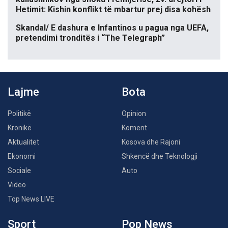
Hetimit: Kishin konflikt të mbartur prej disa kohësh
Skandal/ E dashura e Infantinos u pagua nga UEFA,
pretendimi tronditës i “The Telegraph”
Lajme
Bota
Politikë
Opinion
Kronikë
Koment
Aktualitet
Kosova dhe Rajoni
Ekonomi
Shkencë dhe Teknologji
Sociale
Auto
Video
Top News LIVE
Sport
Pop News