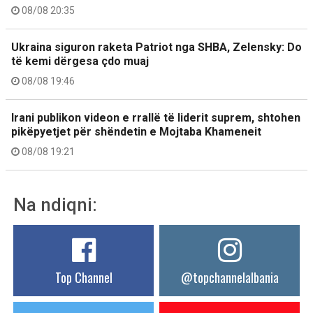
08/08 20:35
Ukraina siguron raketa Patriot nga SHBA, Zelensky: Do
të kemi dërgesa çdo muaj
08/08 19:46
Irani publikon videon e rrallë të liderit suprem, shtohen
pikëpyetjet për shëndetin e Mojtaba Khameneit
08/08 19:21
Na ndiqni:
Top Channel
@topchannelalbania