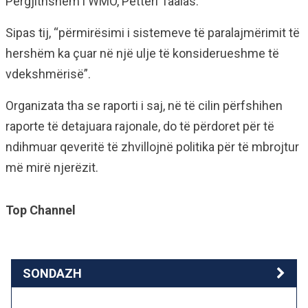
Përgjithshëm i WMO, Petteri Taalas.
Sipas tij, “përmirësimi i sistemeve të paralajmërimit të
hershëm ka çuar në një ulje të konsiderueshme të
vdekshmërisë”.
Organizata tha se raporti i saj, në të cilin përfshihen
raporte të detajuara rajonale, do të përdoret për të
ndihmuar qeveritë të zhvillojnë politika për të mbrojtur
më mirë njerëzit.
Top Channel
SONDAZH