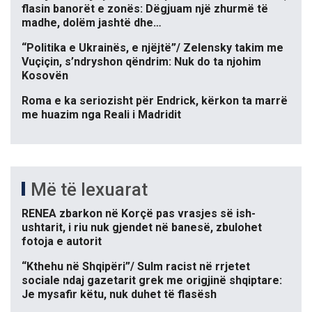
flasin banorët e zonës: Dëgjuam një zhurmë të
madhe, dolëm jashtë dhe…
“Politika e Ukrainës, e njëjtë”/ Zelensky takim me
Vuçiçin, s’ndryshon qëndrim: Nuk do ta njohim
Kosovën
Roma e ka seriozisht për Endrick, kërkon ta marrë
me huazim nga Reali i Madridit
Më të lexuarat
RENEA zbarkon në Korçë pas vrasjes së ish-
ushtarit, i riu nuk gjendet në banesë, zbulohet
fotoja e autorit
“Kthehu në Shqipëri”/ Sulm racist në rrjetet
sociale ndaj gazetarit grek me origjinë shqiptare:
Je mysafir këtu, nuk duhet të flasësh