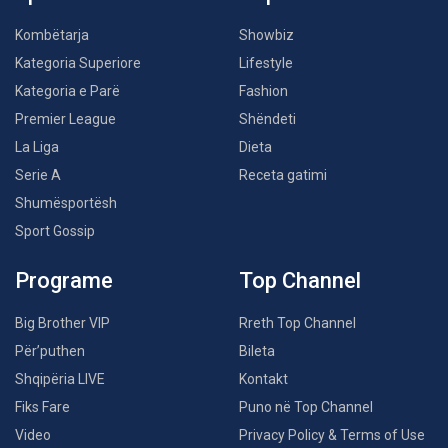
Kombëtarja
Showbiz
Kategoria Superiore
Lifestyle
Kategoria e Parë
Fashion
Premier League
Shëndeti
La Liga
Dieta
Serie A
Receta gatimi
Shumësportësh
Sport Gossip
Programe
Top Channel
Big Brother VIP
Rreth Top Channel
Për’puthen
Bileta
Shqipëria LIVE
Kontakt
Fiks Fare
Puno në Top Channel
Video
Privacy Policy & Terms of Use