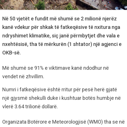
Në 50 vjetët e fundit më shumë se 2 milionë njerëz
kanë vdekur për shkak të fatkeqësive të nxitura nga
ndryshimet klimatike, siç janë përmbytjet dhe vala e
nxehtësisë, tha të mërkurën (1 shtator) një agjenci e
OKB-së.
Më shumë se 91% e viktimave kanë ndodhur në
vendet në zhvillim.
Numri i fatkeqësive është rritur për pesë herë gjatë
një gjysmë shekulli duke i kushtuar botës humbje në
vlerë 3.64 trilionë dollarë.
Organizata Botërore e Meteorologjisë (WMO) tha se në