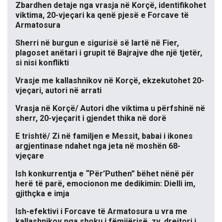
Zbardhen detaje nga vrasja në Korçë, identifikohet
viktima, 20-vjeçari ka qenë pjesë e Forcave të
Armatosura
Sherri në burgun e sigurisë së lartë në Fier,
plagoset anëtari i grupit të Bajrajve dhe një tjetër,
si nisi konflikti
Vrasje me kallashnikov në Korçë, ekzekutohet 20-
vjeçari, autori në arrati
Vrasja në Korçë/ Autori dhe viktima u përfshinë në
sherr, 20-vjeçarit i gjendet thika në dorë
E trishtë/ Zi në familjen e Messit, babai i ikones
argjentinase ndahet nga jeta në moshën 68-
vjeçare
Ish konkurrentja e “Për’Puthen” bëhet nënë për
herë të parë, emocionon me dedikimin: Dielli im,
gjithçka e imja
Ish-efektivi i Forcave të Armatosura u vra me
kallashnikov nga shoku i fëmijërisë, zv. drejtori i