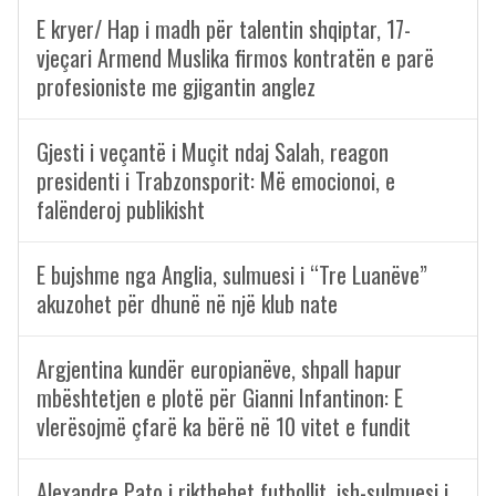
E kryer/ Hap i madh për talentin shqiptar, 17-
vjeçari Armend Muslika firmos kontratën e parë
profesioniste me gjigantin anglez
Gjesti i veçantë i Muçit ndaj Salah, reagon
presidenti i Trabzonsporit: Më emocionoi, e
falënderoj publikisht
E bujshme nga Anglia, sulmuesi i “Tre Luanëve”
akuzohet për dhunë në një klub nate
Argjentina kundër europianëve, shpall hapur
mbështetjen e plotë për Gianni Infantinon: E
vlerësojmë çfarë ka bërë në 10 vitet e fundit
Alexandre Pato i rikthehet futbollit, ish-sulmuesi i