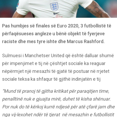
Pas humbjes së finales së Euro 2020, 3 futbollistë të
përfaqësueses angleze u bënë objekt të fyerjeve
raciste dhe mes tyre ishte dhe Marcus Rashford.
Sulmuesi i Manchetser United që është dalluar shumë
për impenjimet e tij në çështjet sociale ka reaguar
nëpërmjet një mesazhi të gjatë të postuar në rrjetet
sociale teksa ka shfaqur të gjithë indinjatën e tij
“Mund të pranoj të gjitha kritikat për paraqitjen time,
penalltinë nuk e gjuajta mirë, duhet të kisha shënuar.
Por nuk do të kërkoj kurrë ndjesë për atë çfarë jam dhe
nga vij-lexohet ndër të tjerat në mesazhin e futbollistit