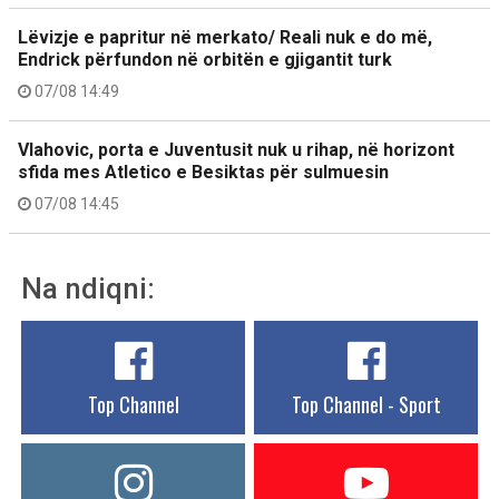
Lëvizje e papritur në merkato/ Reali nuk e do më,
Endrick përfundon në orbitën e gjigantit turk
07/08 14:49
Vlahovic, porta e Juventusit nuk u rihap, në horizont
sfida mes Atletico e Besiktas për sulmuesin
07/08 14:45
Na ndiqni:
Top Channel
Top Channel - Sport