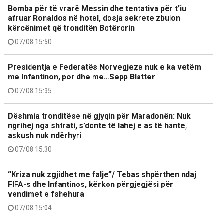
Bomba për të vrarë Messin dhe tentativa për t’iu
afruar Ronaldos në hotel, dosja sekrete zbulon
kërcënimet që tronditën Botërorin
07/08 15:50
Presidentja e Federatës Norvegjeze nuk e ka vetëm
me Infantinon, por dhe me…Sepp Blatter
07/08 15:35
Dëshmia tronditëse në gjyqin për Maradonën: Nuk
ngrihej nga shtrati, s’donte të lahej e as të hante,
askush nuk ndërhyri
07/08 15:30
“Kriza nuk zgjidhet me falje”/ Tebas shpërthen ndaj
FIFA-s dhe Infantinos, kërkon përgjegjësi për
vendimet e fshehura
07/08 15:04