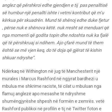
anglez që përshkroi edhe gjendjen e tij pas penalltisë
së humbur-një penallti ishte i vetmi kontribut që m’u
kërkua për skuadrën. Mund të shënoj edhe duke fjetur
, përse nuk e shënova këtë. nuk rresht së menduari që
nga momenti që godita topin dhe ndoshta nuk ka fjalë
që të përshkruaj si ndihem. Ajo çfarë mund të them
është se më vjen keq, do të doja që gjërat të kishin
shkuar ndryshe”.
Ndërkaq në Withington në jug të Manchesterit një
murales i Marcus Rashford në ngjyrat bardhezi u
mbulua me shkrime raciste, të cilat u mbuluan nga
flamuj anglezë apo mesashe të ndryshme
shumëngjyrëshe shpesh në formën e zemrës. vetë
Rashford publikoi në profilin e tij në Twitter foton e