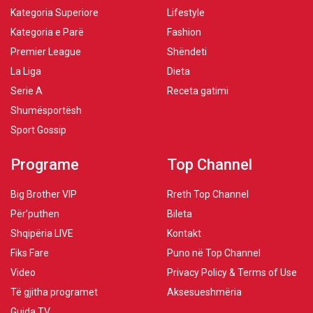
Kategoria Superiore
Lifestyle
Kategoria e Parë
Fashion
Premier League
Shëndeti
La Liga
Dieta
Serie A
Receta gatimi
Shumësportësh
Sport Gossip
Programe
Top Channel
Big Brother VIP
Rreth Top Channel
Për’puthen
Bileta
Shqipëria LIVE
Kontakt
Fiks Fare
Puno në Top Channel
Video
Privacy Policy & Terms of Use
Të gjitha programet
Aksesueshmëria
Guida TV