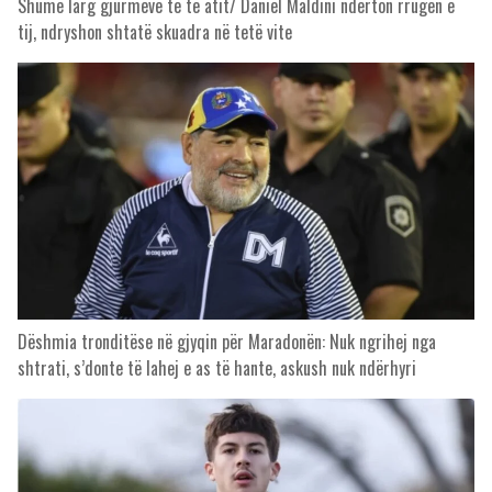
Shumë larg gjurmëve të të atit/ Daniel Maldini ndërton rrugën e
tij, ndryshon shtatë skuadra në tetë vite
Dëshmia tronditëse në gjyqin për Maradonën: Nuk ngrihej nga
shtrati, s’donte të lahej e as të hante, askush nuk ndërhyri