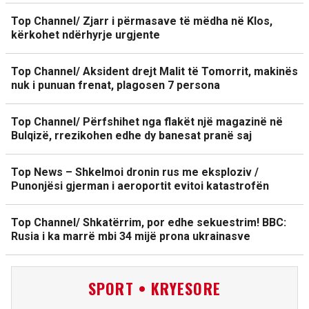
Top Channel/ Zjarr i përmasave të mëdha në Klos,
kërkohet ndërhyrje urgjente
Top Channel/ Aksident drejt Malit të Tomorrit, makinës
nuk i punuan frenat, plagosen 7 persona
Top Channel/ Përfshihet nga flakët një magazinë në
Bulqizë, rrezikohen edhe dy banesat pranë saj
Top News – Shkelmoi dronin rus me eksploziv /
Punonjësi gjerman i aeroportit evitoi katastrofën
Top Channel/ Shkatërrim, por edhe sekuestrim! BBC:
Rusia i ka marrë mbi 34 mijë prona ukrainasve
SPORT • KRYESORE