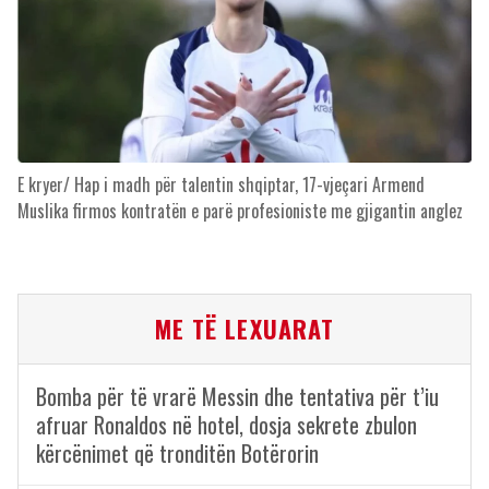
E kryer/ Hap i madh për talentin shqiptar, 17-vjeçari Armend
Muslika firmos kontratën e parë profesioniste me gjigantin anglez
ME TË LEXUARAT
Bomba për të vrarë Messin dhe tentativa për t’iu
afruar Ronaldos në hotel, dosja sekrete zbulon
kërcënimet që tronditën Botërorin