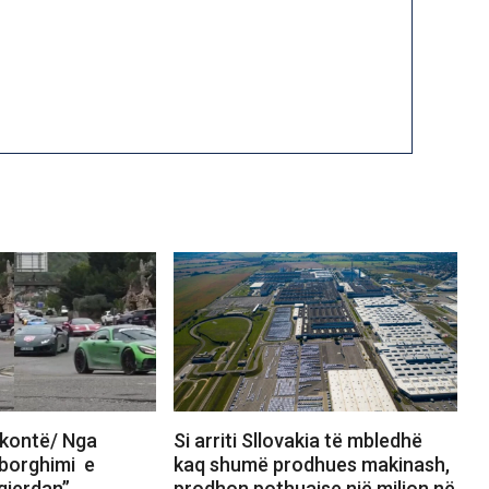
kontë/ Nga
Si arriti Sllovakia të mbledhë
mborghimi e
kaq shumë prodhues makinash,
gjerdan”
prodhon pothuajse një milion në