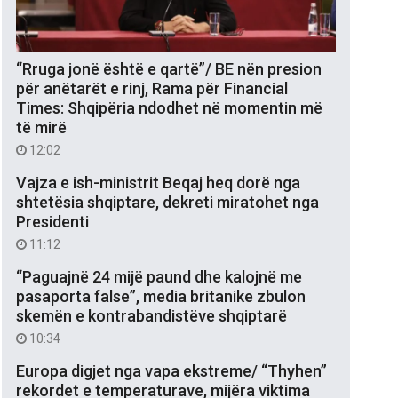
“Rruga jonë është e qartë”/ BE nën presion
për anëtarët e rinj, Rama për Financial
Times: Shqipëria ndodhet në momentin më
të mirë
12:02
Vajza e ish-ministrit Beqaj heq dorë nga
shtetësia shqiptare, dekreti miratohet nga
Presidenti
11:12
“Paguajnë 24 mijë paund dhe kalojnë me
pasaporta false”, media britanike zbulon
skemën e kontrabandistëve shqiptarë
10:34
Europa digjet nga vapa ekstreme/ “Thyhen”
rekordet e temperaturave, mijëra viktima