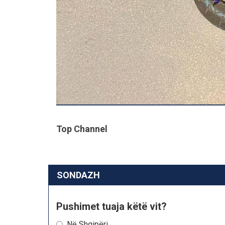
Top Channel
SONDAZH
Pushimet tuaja këtë vit?
Në Shqipëri