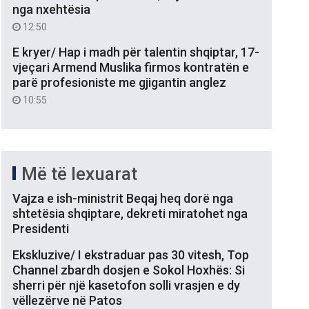
nga nxehtësia
12:50
E kryer/ Hap i madh për talentin shqiptar, 17-
vjeçari Armend Muslika firmos kontratën e
parë profesioniste me gjigantin anglez
10:55
Më të lexuarat
Vajza e ish-ministrit Beqaj heq dorë nga
shtetësia shqiptare, dekreti miratohet nga
Presidenti
Ekskluzive/ I ekstraduar pas 30 vitesh, Top
Channel zbardh dosjen e Sokol Hoxhës: Si
sherri për një kasetofon solli vrasjen e dy
vëllezërve në Patos