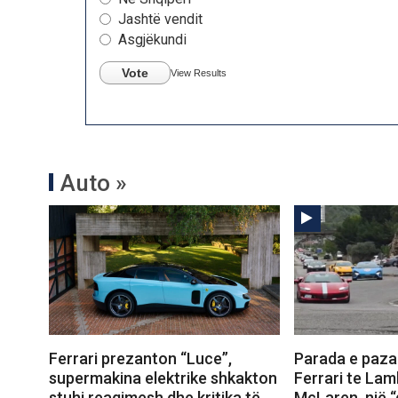
Jashtë vendit
Asgjëkundi
Vote
View Results
Auto »
Ferrari prezanton “Luce”,
Parada e paza
supermakina elektrike shkakton
Ferrari te La
stuhi reagimesh dhe kritika të
McLaren, një “