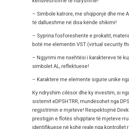
këndvështrime të ndryshme!
– Simbole katrore, me shqiponjë dhe me A, 
të dallueshme në disa kënde shikimi!
– Syprina fosforeshente e prokatit, materia
botë me elementin VST (virtual security th
– Ngjyrimi me nxehtësi i karaktereve të ku
simbolet AL, reflektuese!
– Karaktere me elemente sigurie unike nga 
Ky ndryshim cilësor dhe ky investim, si n
sistemit eDPSHTRR, mundësohet nga DPSHT
regjistrimin e mjeteve! Respektojmë Direkti
prestigjin e flotës shqiptare të mjeteve rru
identifikuese në kohë reale nga kontrollet r