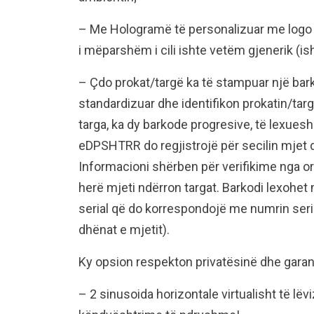
– Me Hologramë të personalizuar me logo 
i mëparshëm i cili ishte vetëm gjenerik (is
– Çdo prokat/targë ka të stampuar një bark
standardizuar dhe identifikon prokatin/ta
targa, ka dy barkode progresive, të lexues
eDPSHTRR do regjistrojë për secilin mjet d
Informacioni shërben për verifikime nga or
herë mjeti ndërron targat. Barkodi lexohe
serial që do korrespondojë me numrin seri
dhënat e mjetit).
Ky opsion respekton privatësinë dhe garant
– 2 sinusoida horizontale virtualisht të l