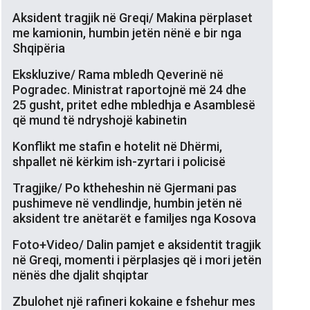
Aksident tragjik në Greqi/ Makina përplaset
me kamionin, humbin jetën nënë e bir nga
Shqipëria
Ekskluzive/ Rama mbledh Qeverinë në
Pogradec. Ministrat raportojnë më 24 dhe
25 gusht, pritet edhe mbledhja e Asamblesë
që mund të ndryshojë kabinetin
Konflikt me stafin e hotelit në Dhërmi,
shpallet në kërkim ish-zyrtari i policisë
Tragjike/ Po ktheheshin në Gjermani pas
pushimeve në vendlindje, humbin jetën në
aksident tre anëtarët e familjes nga Kosova
Foto+Video/ Dalin pamjet e aksidentit tragjik
në Greqi, momenti i përplasjes që i mori jetën
nënës dhe djalit shqiptar
Zbulohet një rafineri kokaine e fshehur mes