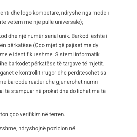
enti dhe logo kombëtare, ndryshe nga modeli
hte vetëm me një pullë universale);
od dhe një numër serial unik. Barkodi është i
rgën përkatëse (Çdo mjet që pajiset me dy
hme e identifikueshme. Sistemi informatik
he barkodet përkatëse të targave të mjetit.
ganet e kontrollit rrugor dhe përditësohet sa
t me barcode reader dhe gjenerohet numri
al të stampuar në prokat dhe do lidhet me të
on çdo verifikim në terren.
ëvizshme, ndryshojnë pozicion në