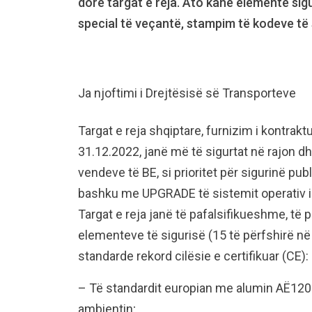
dorë targat e reja. Ato kanë elemente sig
special të veçantë, stampim të kodeve të 
Ja njoftimi i Drejtësisë së Transporteve
Targat e reja shqiptare, furnizim i kontrak
31.12.2022, janë më të sigurtat në rajon 
vendeve të BE, si prioritet për sigurinë pu
bashku me UPGRADE të sistemit operativ
Targat e reja janë të pafalsifikueshme, të
elementeve të sigurisë (15 të përfshirë n
standarde rekord cilësie e certifikuar (CE):
– Të standardit europian me alumin AË1200
ambientin;