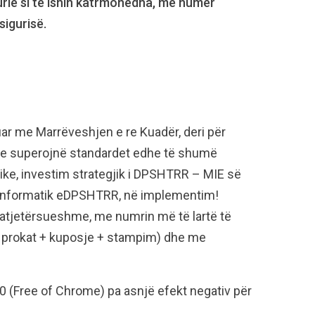
urie si të ishin katrmonedha, me numër
sigurisë.
tuar me Marrëveshjen e re Kuadër, deri për
dhe superojnë standardet edhe të shumë
blike, investim strategjik i DPSHTRR – MIE së
 informatik eDPSHTRR, në implementim!
 patjetërsueshme, me numrin më të lartë të
ë prokat + kuposje + stampim) dhe me
 (Free of Chrome) pa asnjë efekt negativ për