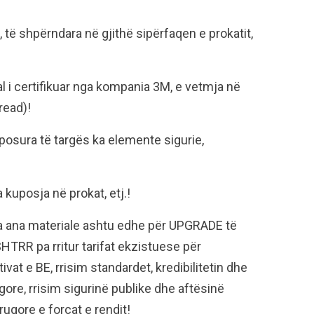
të shpërndara në gjithë sipërfaqen e prokatit,
l i certifikuar nga kompania 3M, e vetmja në
read)!
posura të targës ka elemente sigurie,
kuposja në prokat, etj.!
ga ana materiale ashtu edhe për UPGRADE të
RR pa rritur tarifat ekzistuese për
vat e BE, rrisim standardet, kredibilitetin dhe
gore, rrisim sigurinë publike dhe aftësinë
rugore e forcat e rendit!