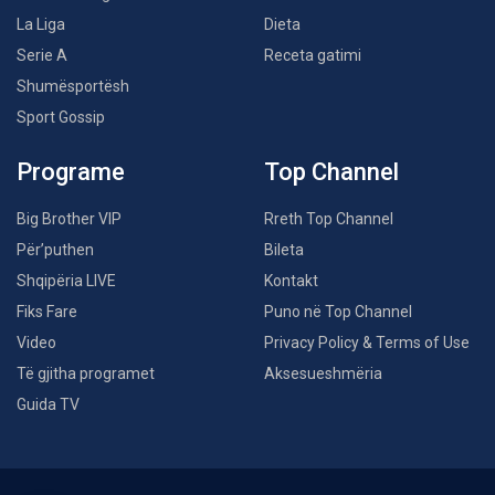
La Liga
Dieta
Serie A
Receta gatimi
Shumësportësh
Sport Gossip
Programe
Top Channel
Big Brother VIP
Rreth Top Channel
Për’puthen
Bileta
Shqipëria LIVE
Kontakt
Fiks Fare
Puno në Top Channel
Video
Privacy Policy & Terms of Use
Të gjitha programet
Aksesueshmëria
Guida TV