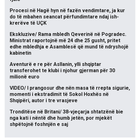
Procesi në Hagë hyn në fazën vendimtare, ja kur
do të mbahen seancat përfundimtare ndaj ish-
krerëve të UÇK
Ekskluzive/ Rama mbledh Qeverinë në Pogradec.
Ministrat raportojnë më 24 dhe 25 gusht, pritet
edhe mbledhja e Asamblesë që mund të ndryshojë
kabinetin
Aventurë e re për Asllanin, ylli shqiptar
transferohet te klubi i njohur gjerman për 30
milionë euro
VIDEO/ I prangosur dhe nën masa të rrepta sigurie,
momenti i ekstradimit të Sokol Hoxhës në
Shqipëri, autor i tre vrasjeve
Tronditëse në Britani/ 38-vjeçarja shtatzënë bie
nga kati i nëntë dhe humb jetën, por mjekët
shpëtojnë foshnjën e saj