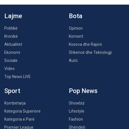
Lajme
Bota
Politikë
Opinion
Kronikë
Koment
Aktualitet
Kosova dhe Rajoni
Ekonomi
Shkencë dhe Teknologji
Sociale
Auto
Video
Top News LIVE
Sport
Pop News
Kombëtarja
Showbiz
Kategoria Superiore
Lifestyle
Kategoria e Parë
Fashion
Premier League
Shëndeti