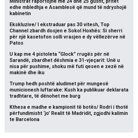
Ministrat raportojnë më 24 dhe 25 gusht, pritet
edhe mbledhja e Asamblesë që mund të ndryshojë
kabinetin
Ekskluzive/ I ekstraduar pas 30 vitesh, Top
Channel zbardh dosjen e Sokol Hoxhës: Si sherri
për një kasetofon solli vrasjen e dy vëllezërve në
Patos
U kap me 4 pistoleta “Glock” rrugës për në
Sarandë, zbardhet dëshmia e 31-vjeçarit: Unë u
nisa për pushime, shoku më futi qesen e zezë në
makinë dhe iku
Trump hedh poshtë aludimet për mungesë
municionesh luftarake: Kush ka publikuar deklarata
tradhtare, të dënohet me burg
Kthesa e madhe e kampionit të botës/ Rodri i thotë
përfundimisht ‘jo’ Realit të Madridit, zgjodhi kalimin
te Barcelona