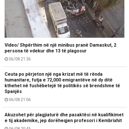
Video/ Shpërthim në një minibus pranë Damaskut, 2
persona të vdekur dhe 13 të plagosur
06/08 21:36
Ceuta po përjeton një nga krizat më të rënda
humanitare, futja e 72,000 emigrantëve në dy ditë
kthehet në fushëbetejë të politikës së brendshme të
Spanjës
06/08 21:06
Akuzohet për plagjiaturë dhe pasaktësi në kualifikimet
e tij akademike, jep dorëheqjen profesori i Kembrixhit
06/08 20:45