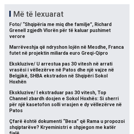
Më të lexuarat
Foto/ “Shqipëria me miq dhe familje”, Richard
Grenell zgjedh Vlorën për të kaluar pushimet
verore
Marrëveshja që ndryshon lojën në Mesdhe, Franca
futet në projektin miliarda euro Greqi-Qipro
Ekskluzive/ U arrestua pas 30 vitesh në arrati
vrasësi i vëllezërve në Patos dhe një vajze në
Belgjikë, SHBA ekstradon në Shqipëri Sokol
Hoxhën
Ekskluzive/ I ekstraduar pas 30 vitesh, Top
Channel zbardh dosjen e Sokol Hoxhës: Si sherri
për një kasetofon solli vrasjen e dy vëllezërve në
Patos
Çfarë është dokumenti “Besa” që Rama u propozoi
shqiptarëve? Kryeministri e shpjegon me katër
fjalë