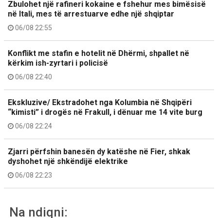
Zbulohet një rafineri kokaine e fshehur mes bimësisë
në Itali, mes të arrestuarve edhe një shqiptar
06/08 22:55
Konflikt me stafin e hotelit në Dhërmi, shpallet në
kërkim ish-zyrtari i policisë
06/08 22:40
Ekskluzive/ Ekstradohet nga Kolumbia në Shqipëri
“kimisti” i drogës në Frakull, i dënuar me 14 vite burg
06/08 22:24
Zjarri përfshin banesën dy katëshe në Fier, shkak
dyshohet një shkëndijë elektrike
06/08 22:23
Na ndiqni: