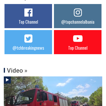
Top Channel
@topchannelalbania
@tchbreakingnews
Top Channel
Video »