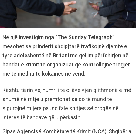
Në një investigim nga “The Sunday Telegraph”
mësohet se prindërit shqip[tarë trafikojnë djemtë e
tyre adoleshentë në Britani me qëllim përfshirjen në
bandat e krimit të organizuar që kontrollojnë tregjet
më të mëdha të kokainës në vend.
Kështu të rinjve, numri i të cilëve vjen gjithmonë e më
shumë në rritje u premtohet se do të mund të
sigurojnë mijëra paund falë shitjes së drogës në
interes të bandave që u përkasin.
Sipas Agjencisë Kombëtare të Krimit (NCA), Shqipëria