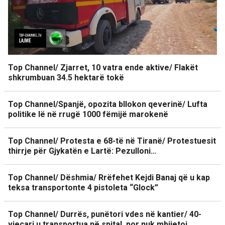
Top Channel/ Zjarret, 10 vatra ende aktive/ Flakët
shkrumbuan 34.5 hektarë tokë
Top Channel/Spanjë, opozita bllokon qeverinë/ Lufta
politike lë në rrugë 1000 fëmijë marokenë
Top Channel/ Protesta e 68-të në Tiranë/ Protestuesit
thirrje për Gjykatën e Lartë: Pezulloni…
Top Channel/ Dëshmia/ Rrëfehet Kejdi Banaj që u kap
teksa transportonte 4 pistoleta “Glock”
Top Channel/ Durrës, punëtori vdes në kantier/ 40-
vjeçari u transportua në spital, por nuk mbijetoi