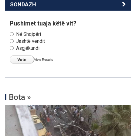
SONDAZH
Pushimet tuaja këtë vit?
Në Shqipëri
Jashtë vendit
Asgjëkundi
Vote
View Results
Bota »