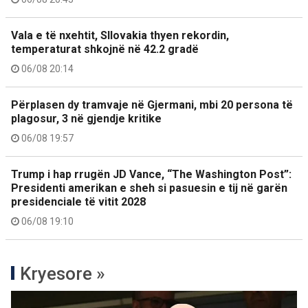
Vala e të nxehtit, Sllovakia thyen rekordin,
temperaturat shkojnë në 42.2 gradë
06/08 20:14
Përplasen dy tramvaje në Gjermani, mbi 20 persona të
plagosur, 3 në gjendje kritike
06/08 19:57
Trump i hap rrugën JD Vance, “The Washington Post”:
Presidenti amerikan e sheh si pasuesin e tij në garën
presidenciale të vitit 2028
06/08 19:10
Kryesore »