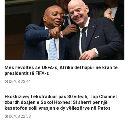
Mes revoltës së UEFA-s, Afrika del hapur në krah të
presidentit të FIFA-s
06/08 23:44
Ekskluzive/ I ekstraduar pas 30 vitesh, Top Channel
zbardh dosjen e Sokol Hoxhës: Si sherri për një
kasetofon solli vrasjen e dy vëllezërve në Patos
06/08 22:58