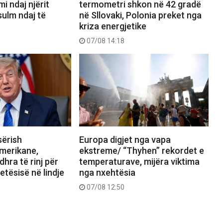
mi ndaj njërit
termometri shkon në 42 gradë
sulm ndaj të
në Sllovaki, Polonia preket nga
kriza energjetike
07/08 14:18
sërish
Europa digjet nga vapa
merikane,
ekstreme/ “Thyhen” rekordet e
hra të rinj për
temperaturave, mijëra viktima
etësisë në lindje
nga nxehtësia
07/08 12:50