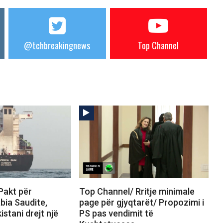
@tchbreakingnews
Top Channel
Pakt për
Top Channel/ Rritje minimale
bia Saudite,
page për gjyqtarët/ Propozimi i
stani drejt një
PS pas vendimit të