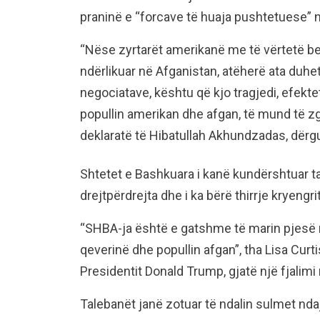
praninë e “forcave të huaja pushtetuese”
“Nëse zyrtarët amerikanë me të vërtetë be
ndërlikuar në Afganistan, atëherë ata duhet
negociatave, kështu që kjo tragjedi, efekt
popullin amerikan dhe afgan, të mund të z
deklaratë të Hibatullah Akhundzadas, dërg
Shtetet e Bashkuara i kanë kundërshtuar ta
drejtpërdrejta dhe i ka bërë thirrje kryeng
“SHBA-ja është e gatshme të marin pjesë
qeverinë dhe popullin afgan”, tha Lisa Curti
Presidentit Donald Trump, gjatë një fjalimi
Talebanët janë zotuar të ndalin sulmet nda