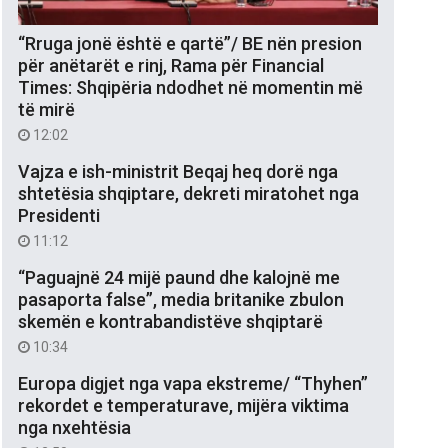
“Rruga jonë është e qartë”/ BE nën presion
për anëtarët e rinj, Rama për Financial
Times: Shqipëria ndodhet në momentin më
të mirë
12:02
Vajza e ish-ministrit Beqaj heq dorë nga
shtetësia shqiptare, dekreti miratohet nga
Presidenti
11:12
“Paguajnë 24 mijë paund dhe kalojnë me
pasaporta false”, media britanike zbulon
skemën e kontrabandistëve shqiptarë
10:34
Europa digjet nga vapa ekstreme/ “Thyhen”
rekordet e temperaturave, mijëra viktima
nga nxehtësia