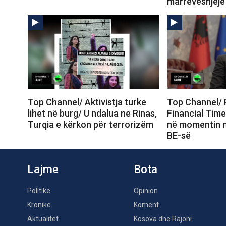
marrëveshjeje
Top Channel/ Aktivistja turke
Top Channel/
lihet në burg/ U ndalua ne Rinas,
Financial Time
Turqia e kërkon për terrorizëm
në momentin m
BE-së
Lajme
Bota
Politikë
Opinion
Kronikë
Koment
Aktualitet
Kosova dhe Rajoni