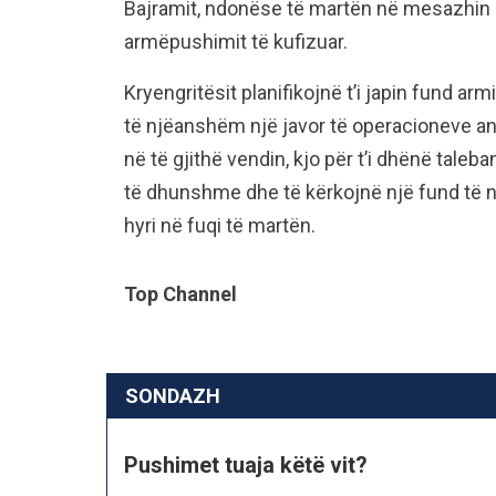
Bajramit, ndonëse të martën në mesazhin e 
armëpushimit të kufizuar.
Kryengritësit planifikojnë t’i japin fund ar
të njëanshëm një javor të operacioneve an
në të gjithë vendin, kjo për t’i dhënë tale
të dhunshme dhe të kërkojnë një fund të n
hyri në fuqi të martën.
Top Channel
SONDAZH
Pushimet tuaja këtë vit?