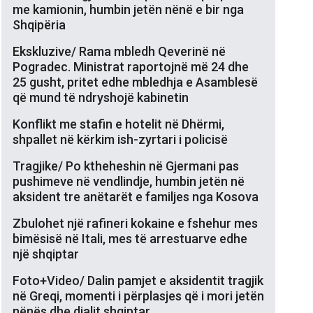
me kamionin, humbin jetën nënë e bir nga
Shqipëria
Ekskluzive/ Rama mbledh Qeverinë në
Pogradec. Ministrat raportojnë më 24 dhe
25 gusht, pritet edhe mbledhja e Asamblesë
që mund të ndryshojë kabinetin
Konflikt me stafin e hotelit në Dhërmi,
shpallet në kërkim ish-zyrtari i policisë
Tragjike/ Po ktheheshin në Gjermani pas
pushimeve në vendlindje, humbin jetën në
aksident tre anëtarët e familjes nga Kosova
Zbulohet një rafineri kokaine e fshehur mes
bimësisë në Itali, mes të arrestuarve edhe
një shqiptar
Foto+Video/ Dalin pamjet e aksidentit tragjik
në Greqi, momenti i përplasjes që i mori jetën
nënës dhe djalit shqiptar