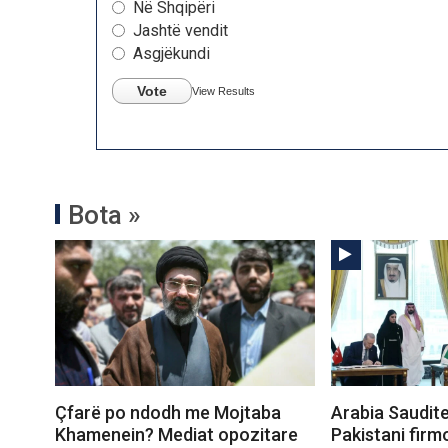
Në Shqipëri
Jashtë vendit
Asgjëkundi
Vote
View Results
Bota »
Çfarë po ndodh me Mojtaba
Arabia Saudite
Khamenein? Mediat opozitare
Pakistani firm