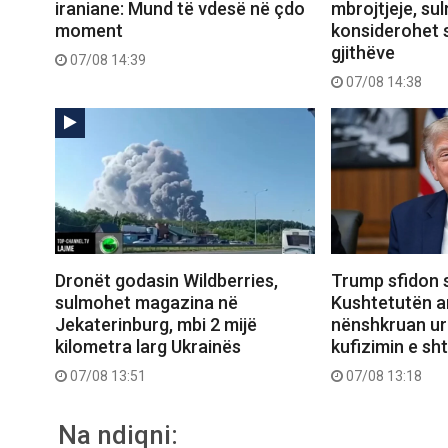
iraniane: Mund të vdesë në çdo
mbrojtjeje, sul
moment
konsiderohet 
gjithëve
07/08 14:39
07/08 14:38
Dronët godasin Wildberries,
Trump sfidon 
sulmohet magazina në
Kushtetutën a
Jekaterinburg, mbi 2 mijë
nënshkruan urd
kilometra larg Ukrainës
kufizimin e sht
07/08 13:51
07/08 13:18
Na ndiqni: