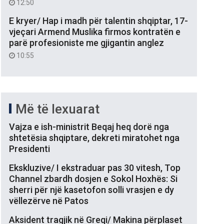
12:50
E kryer/ Hap i madh për talentin shqiptar, 17-
vjeçari Armend Muslika firmos kontratën e
parë profesioniste me gjigantin anglez
10:55
Më të lexuarat
Vajza e ish-ministrit Beqaj heq dorë nga
shtetësia shqiptare, dekreti miratohet nga
Presidenti
Ekskluzive/ I ekstraduar pas 30 vitesh, Top
Channel zbardh dosjen e Sokol Hoxhës: Si
sherri për një kasetofon solli vrasjen e dy
vëllezërve në Patos
Aksident tragjik në Greqi/ Makina përplaset