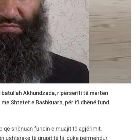
ibatullah Akhundzada, ripërsëriti të martën
ta me Shtetet e Bashkuara, për t’i dhënë fund
 që shënuan fundin e muajit të agjërimit,
tën ushtarake të grupit të tij, duke përmendur