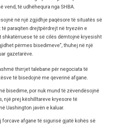
 në vend, të udhëhequra nga SHBA.
sojnë në një zgjidhje paqësore të situatës së
 të paraqiten drejtpërdrejt në tryezën e
et shkatërruese të së cilës dëmtojnë kryesisht
gjidhet përmes bisedimeve”, thuhej në një
uar gazetarëve.
shmë thirrjet talebane për negociata të
ritësve të bisedojnë me qeverinë afgane.
 në bisedime, por nuk mund të zëvendësojnë
s, një prej këshilltareve kryesore të
 në Uashington javën e kaluar.
j forcave afgane të sigurisë gjatë kohës së