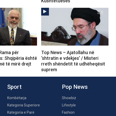
Kushtetueses
 Rama për
Top News – Ajatollahu në
s: Shqipëria është
‘shtratin e vdekjes’ / Misteri
ë të mirë drejt
rreth shëndetit të udhëheqësit
suprem
Sport
Pop News
Kombëtarja
Showbiz
Kategoria Superiore
Lifestyle
Kategoria e Parë
Fashion