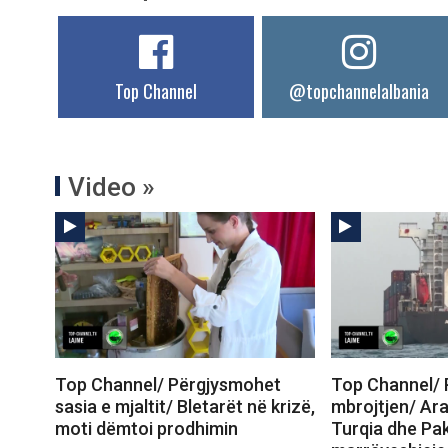
Top Channel
@topchannelalbania
Video »
Top Channel/ Përgjysmohet
Top Channel/ 
sasia e mjaltit/ Bletarët në krizë,
mbrojtjen/ Ara
moti dëmtoi prodhimin
Turqia dhe Paki