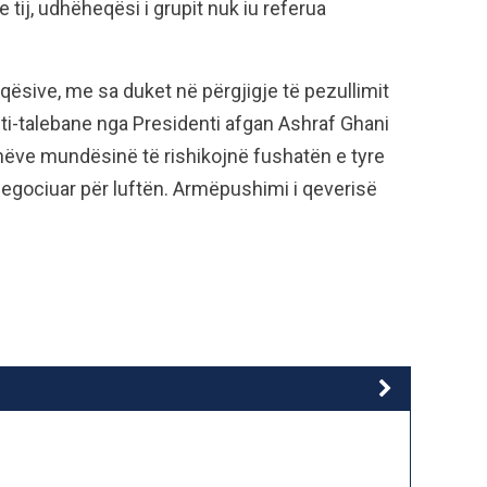
tij, udhëheqësi i grupit nuk iu referua
miqësive, me sa duket në përgjigje të pezullimit
ti-talebane nga Presidenti afgan Ashraf Ghani
banëve mundësinë të rishikojnë fushatën e tyre
egociuar për luftën. Armëpushimi i qeverisë