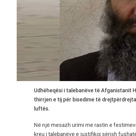
Udhëheqësi i talebanëve të Afganistanit H
thirrjen e tij për bisedime të drejtpërdrej
luftës.
Në një mesazh urimi me rastin e festimeve
kreu i talebanëve e justifikoi sërish fusha