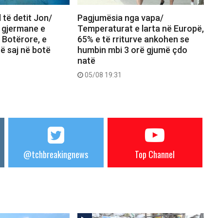
 të detit Jon/
Pagjumësia nga vapa/
a gjermane e
Temperaturat e larta në Europë,
 Botërore, e
65% e të rriturve ankohen se
 të saj në botë
humbin mbi 3 orë gjumë çdo
natë
05/08 19:31
@tchbreakingnews
Top Channel