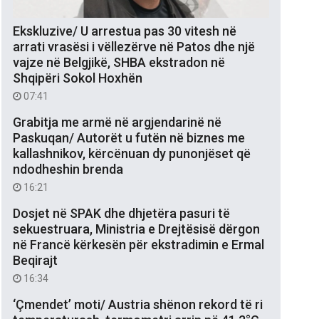
Ekskluzive/ U arrestua pas 30 vitesh në
arrati vrasësi i vëllezërve në Patos dhe një
vajze në Belgjikë, SHBA ekstradon në
Shqipëri Sokol Hoxhën
07:41
Grabitja me armë në argjendarinë në
Paskuqan/ Autorët u futën në biznes me
kallashnikov, kërcënuan dy punonjëset që
ndodheshin brenda
16:21
Dosjet në SPAK dhe dhjetëra pasuri të
sekuestruara, Ministria e Drejtësisë dërgon
në Francë kërkesën për ekstradimin e Ermal
Beqirajt
16:34
‘Çmendet’ moti/ Austria shënon rekord të ri