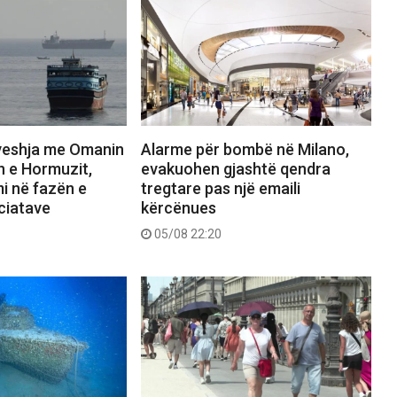
veshja me Omanin
Alarme për bombë në Milano,
n e Hormuzit,
evakuohen gjashtë qendra
i në fazën e
tregtare pas një emaili
ciatave
kërcënues
05/08 22:20