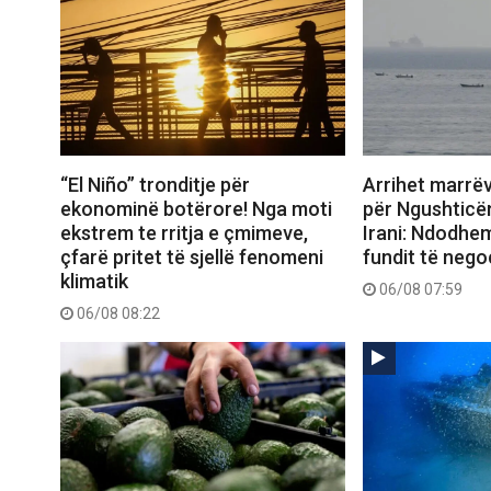
“El Niño” tronditje për
Arrihet marrë
ekonominë botërore! Nga moti
për Ngushticë
ekstrem te rritja e çmimeve,
Irani: Ndodhem
çfarë pritet të sjellë fenomeni
fundit të nego
klimatik
06/08 07:59
06/08 08:22