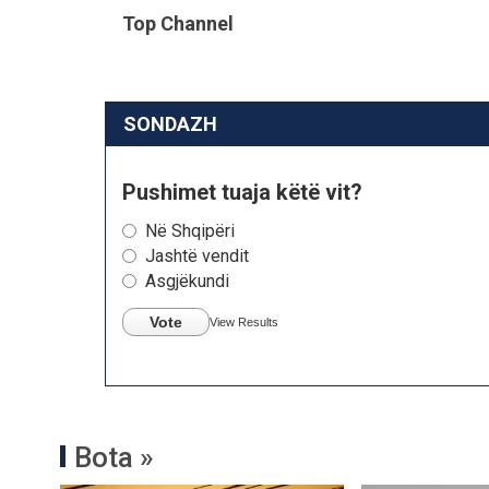
Top Channel
SONDAZH
Pushimet tuaja këtë vit?
Në Shqipëri
Jashtë vendit
Asgjëkundi
Vote
View Results
Bota »