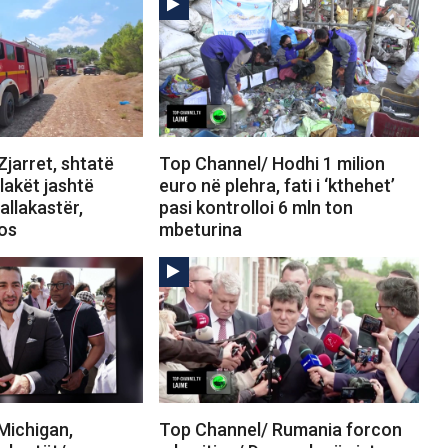
jarret, shtatë
Top Channel/ Hodhi 1 milion
Flakët jashtë
euro në plehra, fati i ‘kthehet’
allakastër,
pasi kontrolloi 6 mln ton
tos
mbeturina
Michigan,
Top Channel/ Rumania forcon