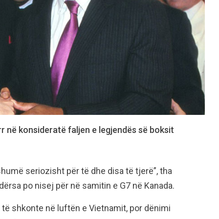
 në konsideratë faljen e legjendës së boksit
më seriozisht për të dhe disa të tjerë”, tha
dërsa po nisej për në samitin e G7 në Kanada.
të shkonte në luftën e Vietnamit, por dënimi