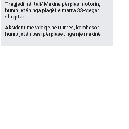
Tragjedi në Itali/ Makina përplas motorin,
humb jetën nga plagët e marra 33-vjeçari
shqiptar
Aksident me vdekje në Durrës, këmbësori
humb jetën pasi përplaset nga një makinë