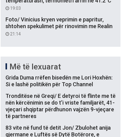
temperaturash, termometri arrin në 41.2°C
19:03
Foto/ Vinicius kryen veprimin e papritur,
shtohen spekulimet për rinovimin me Realin
21:14
Më të lexuarat
Grida Duma rrëfen bisedën me Lori Hoxhën:
Si e lashë politikën për Top Channel
Tronditëse në Greqi/ E detyroi të flinte me të
nën kërcënimin se do t’i vriste familjarët, 41-
vjeçari shqiptar përdhunon vajzën 9-vjeçare
të partneres
83 vite në fund të detit Jon/ Zbulohet anija
gjermane e Luftës së Dytë Botërore, e