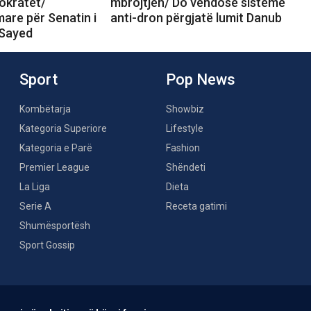
okratët/
mbrojtjen/ Do vendosë sisteme
are për Senatin i
anti-dron përgjatë lumit Danub
-Sayed
Sport
Pop News
Kombëtarja
Showbiz
Kategoria Superiore
Lifestyle
Kategoria e Parë
Fashion
Premier League
Shëndeti
La Liga
Dieta
Serie A
Receta gatimi
Shumësportësh
Sport Gossip