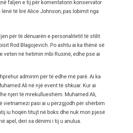
ë faljen e tij për komentatorin konservator
 lënë të lirë Alice Johnson, pas lobimit nga
en për të dënuarën e personalitetit të stilit
noisit Rod Blagojevich. Po ashtu ai ka thënë së
he veten në hetimin mbi Rusinë, edhe pse ai
shprehur admirim për të edhe më parë. Ai ka
Muhamed Ali në një event të shkuar. Kur ai
dhe njeri të mrekullueshëm. Muhamed Ali,
jë vietnamezi pasi ai u përzgjodh për shërbim
atij iu hoqën titujt në boks dhe nuk mori pjesë
 apel, deri sa dënimi i tij u anulua.