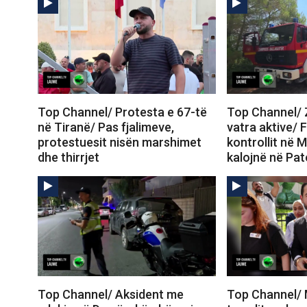
Top Channel/ Protesta e 67-të
Top Channel/ Z
në Tiranë/ Pas fjalimeve,
vatra aktive/ 
protestuesit nisën marshimet
kontrollit në M
dhe thirrjet
kalojnë në Pa
Top Channel/ Aksident me
Top Channel/ 