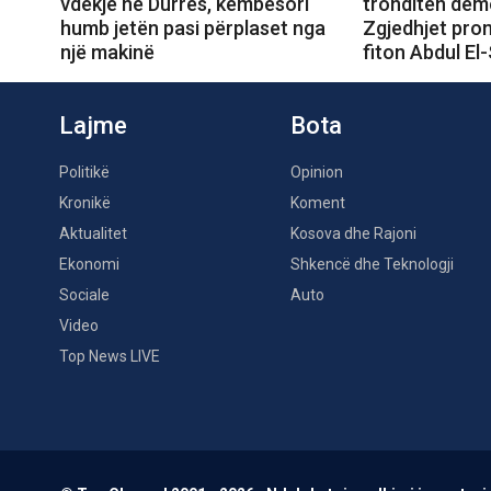
vdekje në Durrës, këmbësori
tronditen dem
humb jetën pasi përplaset nga
Zgjedhjet prom
një makinë
fiton Abdul El
Lajme
Bota
Politikë
Opinion
Kronikë
Koment
Aktualitet
Kosova dhe Rajoni
Ekonomi
Shkencë dhe Teknologji
Sociale
Auto
Video
Top News LIVE