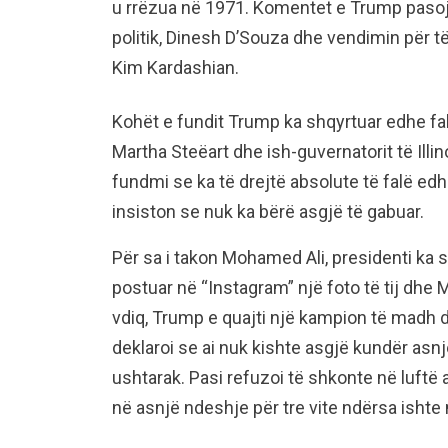
u rrëzua në 1971. Komentet e Trump pasojn
politik, Dinesh D’Souza dhe vendimin për të
Kim Kardashian.
Kohët e fundit Trump ka shqyrtuar edhe falj
Martha Steëart dhe ish-guvernatorit të Illi
fundmi se ka të drejtë absolute të falë ed
insiston se nuk ka bërë asgjë të gabuar.
Për sa i takon Mohamed Ali, presidenti ka 
postuar në “Instagram” një foto të tij dhe 
vdiq, Trump e quajti një kampion të madh 
deklaroi se ai nuk kishte asgjë kundër asn
ushtarak. Pasi refuzoi të shkonte në luftë 
në asnjë ndeshje për tre vite ndërsa ishte në