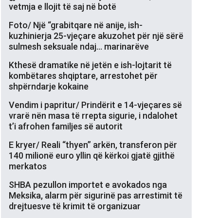
vetmja e llojit të saj në botë
Foto/ Një “grabitqare në anije, ish-
kuzhinierja 25-vjeçare akuzohet për një sërë
sulmesh seksuale ndaj… marinarëve
Kthesë dramatike në jetën e ish-lojtarit të
kombëtares shqiptare, arrestohet për
shpërndarje kokaine
Vendim i papritur/ Prindërit e 14-vjeçares së
vrarë nën masa të rrepta sigurie, i ndalohet
t’i afrohen familjes së autorit
E kryer/ Reali “thyen” arkën, transferon për
140 milionë euro yllin që kërkoi gjatë gjithë
merkatos
SHBA pezullon importet e avokados nga
Meksika, alarm për sigurinë pas arrestimit të
drejtuesve të krimit të organizuar