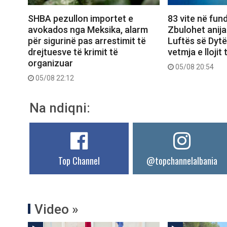
SHBA pezullon importet e
83 vite në fund
avokados nga Meksika, alarm
Zbulohet anij
për sigurinë pas arrestimit të
Luftës së Dytë
drejtuesve të krimit të
vetmja e llojit
organizuar
05/08 20:54
05/08 22:12
Na ndiqni:
Top Channel
@topchannelalbania
Video »