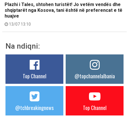
Plazhi i Tales, shtohen turistët! Jo vetëm vendës dhe
shqiptarët nga Kosova, tani është në preferencat e të
huajve
13/07 13:10
Na ndiqni:
Top Channel
@topchannelalbania
@tchbreakingnews
Top Channel