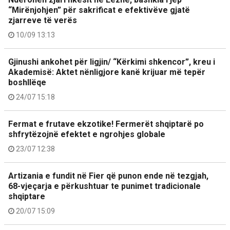
“Mirënjohjen” për sakrificat e efektivëve gjatë
zjarreve të verës
10/09 13:13
Gjinushi ankohet për ligjin/ “Kërkimi shkencor”, kreu i
Akademisë: Aktet nënligjore kanë krijuar më tepër
boshllëqe
24/07 15:18
Fermat e frutave ekzotike! Fermerët shqiptarë po
shfrytëzojnë efektet e ngrohjes globale
23/07 12:38
Artizania e fundit në Fier që punon ende në tezgjah,
68-vjeçarja e përkushtuar te punimet tradicionale
shqiptare
20/07 15:09