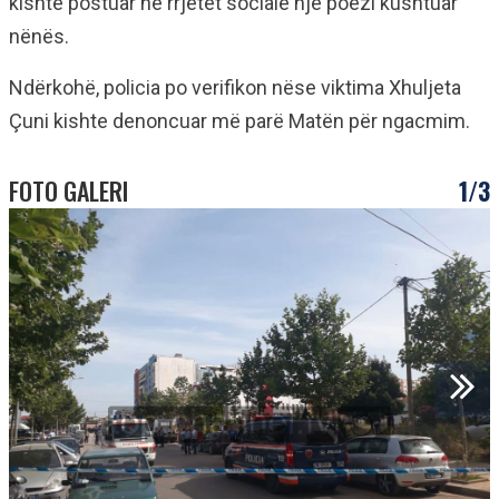
kishte postuar në rrjetet sociale një poezi kushtuar
nënës.
Ndërkohë, policia po verifikon nëse viktima Xhuljeta
Çuni kishte denoncuar më parë Matën për ngacmim.
FOTO GALERI
1/3