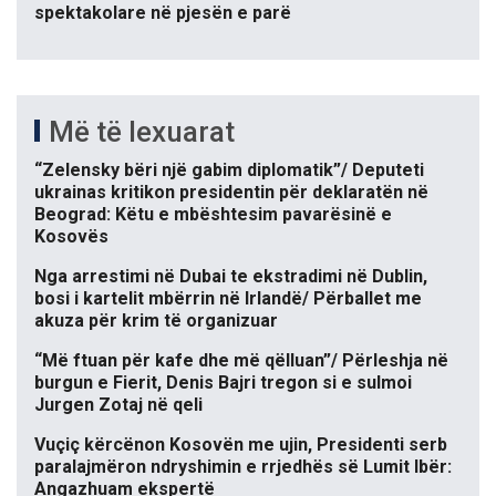
spektakolare në pjesën e parë
Më të lexuarat
“Zelensky bëri një gabim diplomatik”/ Deputeti
ukrainas kritikon presidentin për deklaratën në
Beograd: Këtu e mbështesim pavarësinë e
Kosovës
Nga arrestimi në Dubai te ekstradimi në Dublin,
bosi i kartelit mbërrin në Irlandë/ Përballet me
akuza për krim të organizuar
“Më ftuan për kafe dhe më qëlluan”/ Përleshja në
burgun e Fierit, Denis Bajri tregon si e sulmoi
Jurgen Zotaj në qeli
Vuçiç kërcënon Kosovën me ujin, Presidenti serb
paralajmëron ndryshimin e rrjedhës së Lumit Ibër:
Angazhuam ekspertë