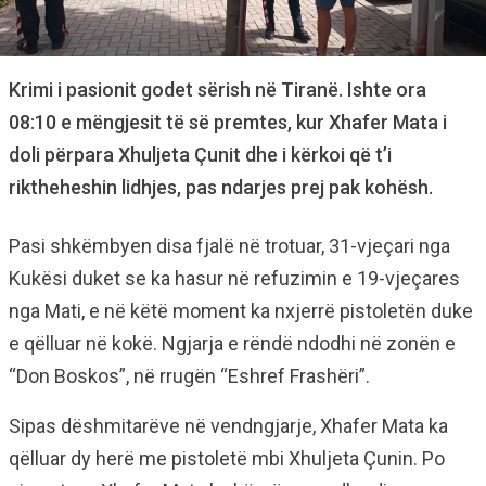
Krimi i pasionit godet sërish në Tiranë. Ishte ora
08:10 e mëngjesit të së premtes, kur Xhafer Mata i
doli përpara Xhuljeta Çunit dhe i kërkoi që t’i
riktheheshin lidhjes, pas ndarjes prej pak kohësh.
Pasi shkëmbyen disa fjalë në trotuar, 31-vjeçari nga
Kukësi duket se ka hasur në refuzimin e 19-vjeçares
nga Mati, e në këtë moment ka nxjerrë pistoletën duke
e qëlluar në kokë. Ngjarja e rëndë ndodhi në zonën e
“Don Boskos”, në rrugën “Eshref Frashëri”.
Sipas dëshmitarëve në vendngjarje, Xhafer Mata ka
qëlluar dy herë me pistoletë mbi Xhuljeta Çunin. Po