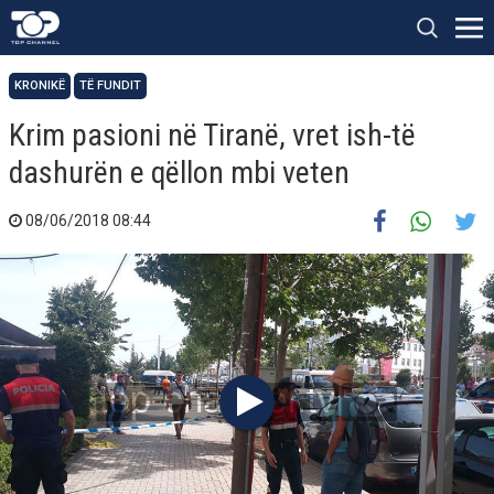
KRONIKË
TË FUNDIT
Krim pasioni në Tiranë, vret ish-të
dashurën e qëllon mbi veten
08/06/2018 08:44