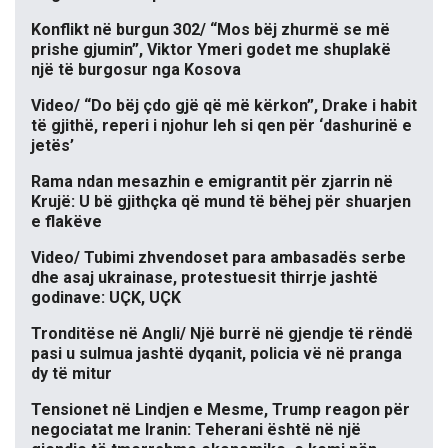
Konflikt në burgun 302/ “Mos bëj zhurmë se më
prishe gjumin”, Viktor Ymeri godet me shuplakë
një të burgosur nga Kosova
Video/ “Do bëj çdo gjë që më kërkon”, Drake i habit
të gjithë, reperi i njohur leh si qen për ‘dashurinë e
jetës’
Rama ndan mesazhin e emigrantit për zjarrin në
Krujë: U bë gjithçka që mund të bëhej për shuarjen
e flakëve
Video/ Tubimi zhvendoset para ambasadës serbe
dhe asaj ukrainase, protestuesit thirrje jashtë
godinave: UÇK, UÇK
Tronditëse në Angli/ Një burrë në gjendje të rëndë
pasi u sulmua jashtë dyqanit, policia vë në pranga
dy të mitur
Tensionet në Lindjen e Mesme, Trump reagon për
negociatat me Iranin: Teherani është në një