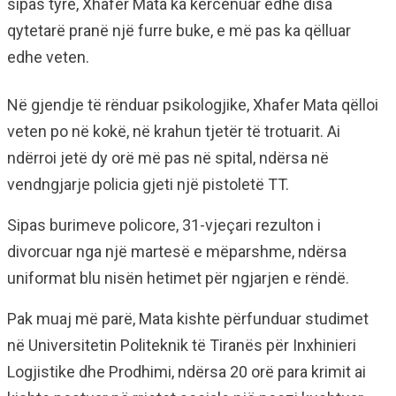
sipas tyre, Xhafer Mata ka kërcënuar edhe disa
qytetarë pranë një furre buke, e më pas ka qëlluar
edhe veten.
Në gjendje të rënduar psikologjike, Xhafer Mata qëlloi
veten po në kokë, në krahun tjetër të trotuarit. Ai
ndërroi jetë dy orë më pas në spital, ndërsa në
vendngjarje policia gjeti një pistoletë TT.
Sipas burimeve policore, 31-vjeçari rezulton i
divorcuar nga një martesë e mëparshme, ndërsa
uniformat blu nisën hetimet për ngjarjen e rëndë.
Pak muaj më parë, Mata kishte përfunduar studimet
në Universitetin Politeknik të Tiranës për Inxhinieri
Logjistike dhe Prodhimi, ndërsa 20 orë para krimit ai