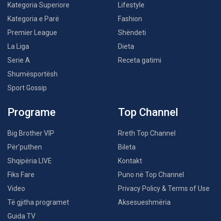
Kategoria Superiore
Lifestyle
Kategoria e Parë
Fashion
Premier League
Shëndeti
La Liga
Dieta
Serie A
Receta gatimi
Shumësportësh
Sport Gossip
Programe
Top Channel
Big Brother VIP
Rreth Top Channel
Për’puthen
Bileta
Shqipëria LIVE
Kontakt
Fiks Fare
Puno në Top Channel
Video
Privacy Policy & Terms of Use
Të gjitha programet
Aksesueshmëria
Guida TV