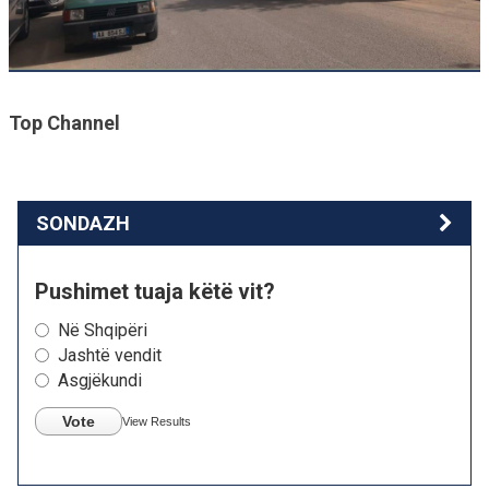
Top Channel
SONDAZH
Pushimet tuaja këtë vit?
Në Shqipëri
Jashtë vendit
Asgjëkundi
Vote
View Results