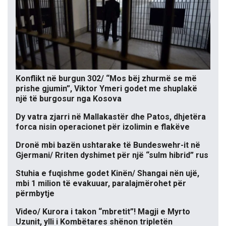
Konflikt në burgun 302/ “Mos bëj zhurmë se më
prishe gjumin”, Viktor Ymeri godet me shuplakë
një të burgosur nga Kosova
Dy vatra zjarri në Mallakastër dhe Patos, dhjetëra
forca nisin operacionet për izolimin e flakëve
Dronë mbi bazën ushtarake të Bundeswehr-it në
Gjermani/ Rriten dyshimet për një “sulm hibrid” rus
Stuhia e fuqishme godet Kinën/ Shangai nën ujë,
mbi 1 milion të evakuuar, paralajmërohet për
përmbytje
Video/ Kurora i takon “mbretit”! Magji e Myrto
Uzunit, ylli i Kombëtares shënon tripletën