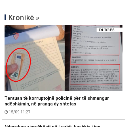
Kronikë »
Tentuan të korruptojnë policinë për të shmangur
ndëshkimin, në pranga dy shtetas
15/09 11:27
Nderohen zjarrfikësit në Lezhë, bashkia i jep