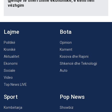
gjendje të tmerrshme ekonomike, e kemi nën
vëzhgim
Lajme
Bota
Politikë
Opinion
Kronikë
Koment
Aktualitet
Kosova dhe Rajoni
Ekonomi
Shkencë dhe Teknologji
Sociale
Auto
Video
Top News LIVE
Sport
Pop News
Kombëtarja
Showbiz