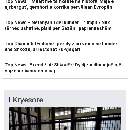
Top News – Muajt më të nxehtë në histori! ‘Maja e
ajsbergut’, qershori e korriku përvëluan Evropën
Top News – Netanyahu del kundër Trumpit / Nuk
tërheq ushtrinë, plani për Gazën i papranueshëm
Top Channel/ Dyshohet për dy zjarrvënie në Lundër
dhe Shkozë, arrestohet 70-vjeçari
Top News- E rëndë në Shkodër! Dy djem dhunojnë një
vajzë në banesën e saj
Kryesore