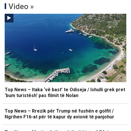
Video »
Top News – Itaka ‘vë bast’ te Odiseja / Ishulli grek pret
‘bum turistësh’ pas filmit të Nolan
Top News – Rrezik për Trump në fushën e golfit /
Ngrihen F16-at për të kapur dy avionë të panjohur