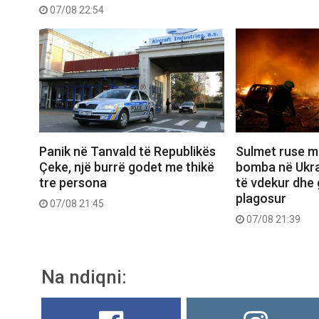
07/08 22:54
Panik në Tanvald të Republikës
Sulmet ruse m
Çeke, një burrë godet me thikë
bomba në Ukra
tre persona
të vdekur dhe 
plagosur
07/08 21:45
07/08 21:39
Na ndiqni: