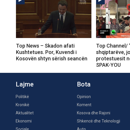
Top News – Skadon afati
Top Channel/ 
Kushtetues. Por, Kuvendi i
shqiptarëve, j
Kosovën shtyn sërish seancën
protestuesit 
SPAK-YOU
Lajme
Bota
Politikë
Opinion
Kronikë
Koment
Aktualitet
Kosova dhe Rajoni
Ekonomi
Shkencë dhe Teknologji
Sociale
Auto