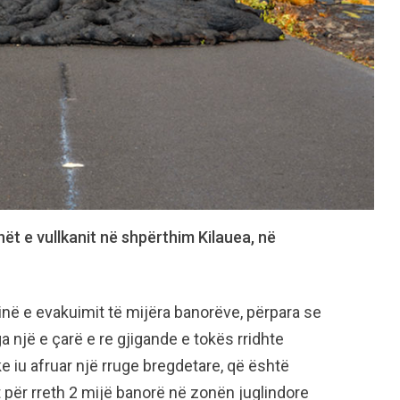
nët e vullkanit në shpërthim Kilauea, në
në e evakuimit të mijëra banorëve, përpara se
ga një e çarë e re gjigande e tokës rridhte
iu afruar një rruge bregdetare, që është
it për rreth 2 mijë banorë në zonën juglindore