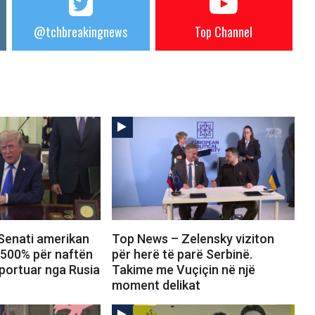
@tchbreakingnews
Top Channel
Senati amerikan
Top News – Zelensky viziton
 500% për naftën
për herë të parë Serbinë.
portuar nga Rusia
Takime me Vuçiçin në një
moment delikat