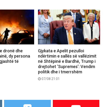
e dronë dhe
Gjykata e Apelit pezulloi
inë, dy persona
ndërtimin e sallës së vallëzimit
gjashtë të
në Shtëpinë e Bardhë, Trump i
drejtohet ‘Supremes’: Vendim
politik dhe i tmerrshëm
07/08 21:01