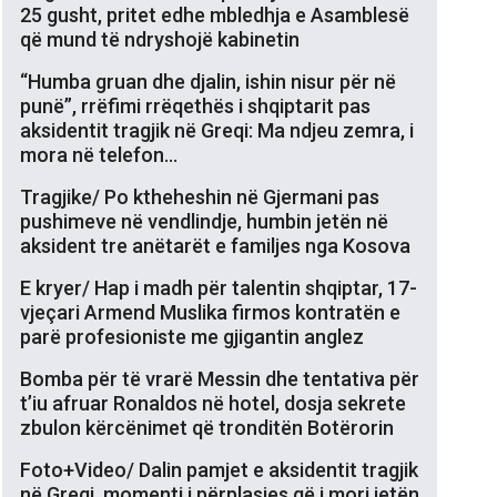
25 gusht, pritet edhe mbledhja e Asamblesë
që mund të ndryshojë kabinetin
“Humba gruan dhe djalin, ishin nisur për në
punë”, rrëfimi rrëqethës i shqiptarit pas
aksidentit tragjik në Greqi: Ma ndjeu zemra, i
mora në telefon…
Tragjike/ Po ktheheshin në Gjermani pas
pushimeve në vendlindje, humbin jetën në
aksident tre anëtarët e familjes nga Kosova
E kryer/ Hap i madh për talentin shqiptar, 17-
vjeçari Armend Muslika firmos kontratën e
parë profesioniste me gjigantin anglez
Bomba për të vrarë Messin dhe tentativa për
t’iu afruar Ronaldos në hotel, dosja sekrete
zbulon kërcënimet që tronditën Botërorin
Foto+Video/ Dalin pamjet e aksidentit tragjik
në Greqi, momenti i përplasjes që i mori jetën