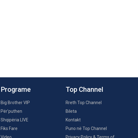
Programe
Top Channel
Big Brother VIP
Rreth Top Channel
Për’puthen
Bileta
Shqipëria LIVE
Kontakt
Fiks Fare
Puno në Top Channel
Video
Privacy Policy & Terms of