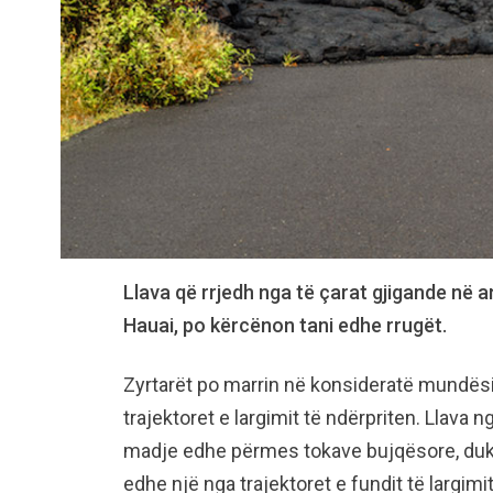
Llava që rrjedh nga të çarat gjigande në a
Hauai, po kërcënon tani edhe rrugët.
Zyrtarët po marrin në konsideratë mundësi
trajektoret e largimit të ndërpriten. Llava n
madje edhe përmes tokave bujqësore, duke 
edhe një nga trajektoret e fundit të largim