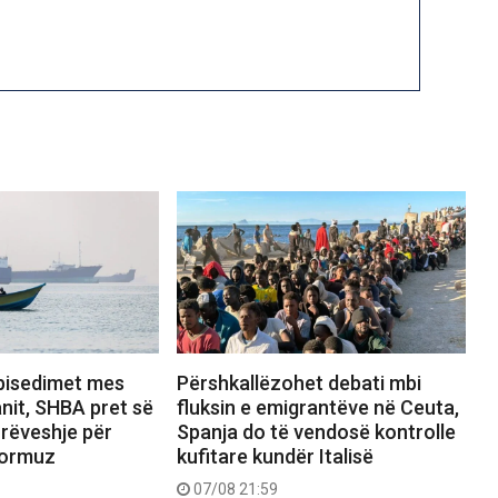
bisedimet mes
Përshkallëzohet debati mbi
nit, SHBA pret së
fluksin e emigrantëve në Ceuta,
rrëveshje për
Spanja do të vendosë kontrolle
Hormuz
kufitare kundër Italisë
07/08 21:59