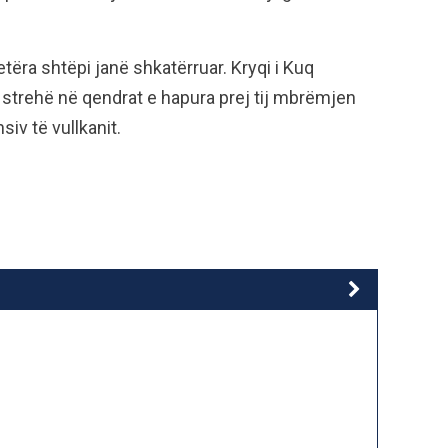
etëra shtëpi janë shkatërruar. Kryqi i Kuq
strehë në qendrat e hapura prej tij mbrëmjen
siv të vullkanit.