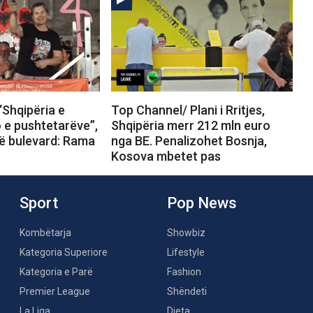
“Shqipëria e
Top Channel/ Plani i Rritjes,
o e pushtetarëve”,
Shqipëria merr 212 mln euro
në bulevard: Rama
nga BE. Penalizohet Bosnja,
Kosova mbetet pas
Sport
Pop News
Kombëtarja
Showbiz
Kategoria Superiore
Lifestyle
Kategoria e Parë
Fashion
Premier League
Shëndeti
La Liga
Dieta