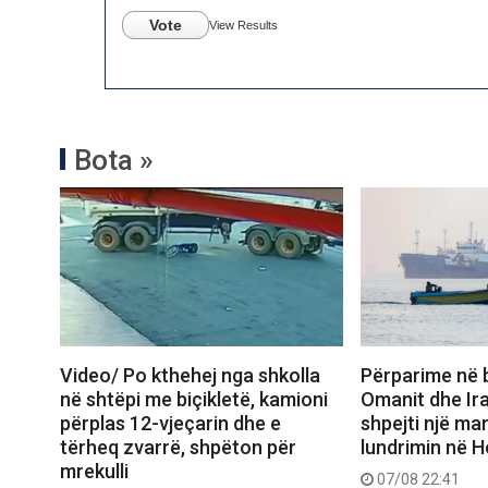
Vote
View Results
Bota »
Video/ Po kthehej nga shkolla
Përparime në 
në shtëpi me biçikletë, kamioni
Omanit dhe Ira
përplas 12-vjeçarin dhe e
shpejti një ma
tërheq zvarrë, shpëton për
lundrimin në 
mrekulli
07/08 22:41