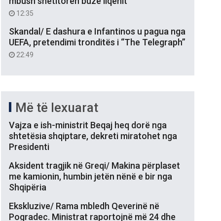
mbush shëtitoren buzë liqenit
12:35
Skandal/ E dashura e Infantinos u pagua nga
UEFA, pretendimi tronditës i “The Telegraph”
22:49
Më të lexuarat
Vajza e ish-ministrit Beqaj heq dorë nga
shtetësia shqiptare, dekreti miratohet nga
Presidenti
Aksident tragjik në Greqi/ Makina përplaset
me kamionin, humbin jetën nënë e bir nga
Shqipëria
Ekskluzive/ Rama mbledh Qeverinë në
Pogradec. Ministrat raportojnë më 24 dhe