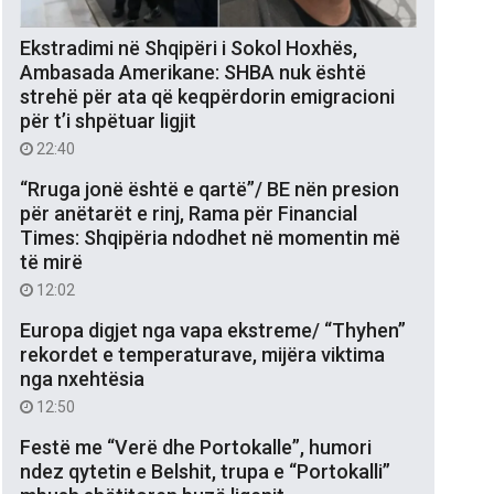
Ekstradimi në Shqipëri i Sokol Hoxhës,
Ambasada Amerikane: SHBA nuk është
strehë për ata që keqpërdorin emigracioni
për t’i shpëtuar ligjit
22:40
“Rruga jonë është e qartë”/ BE nën presion
për anëtarët e rinj, Rama për Financial
Times: Shqipëria ndodhet në momentin më
të mirë
12:02
Europa digjet nga vapa ekstreme/ “Thyhen”
rekordet e temperaturave, mijëra viktima
nga nxehtësia
12:50
Festë me “Verë dhe Portokalle”, humori
ndez qytetin e Belshit, trupa e “Portokalli”