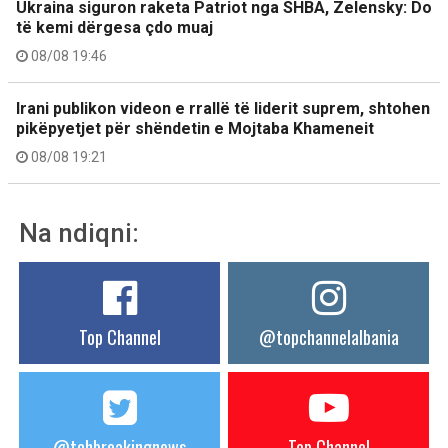
Ukraina siguron raketa Patriot nga SHBA, Zelensky: Do
të kemi dërgesa çdo muaj
08/08 19:46
Irani publikon videon e rrallë të liderit suprem, shtohen
pikëpyetjet për shëndetin e Mojtaba Khameneit
08/08 19:21
Na ndiqni:
Top Channel
@topchannelalbania
@tchbreakingnews
Top Channel