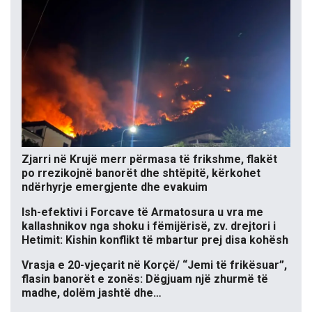
Zjarri në Krujë merr përmasa të frikshme, flakët
po rrezikojnë banorët dhe shtëpitë, kërkohet
ndërhyrje emergjente dhe evakuim
Ish-efektivi i Forcave të Armatosura u vra me
kallashnikov nga shoku i fëmijërisë, zv. drejtori i
Hetimit: Kishin konflikt të mbartur prej disa kohësh
Vrasja e 20-vjeçarit në Korçë/ “Jemi të frikësuar”,
flasin banorët e zonës: Dëgjuam një zhurmë të
madhe, dolëm jashtë dhe…