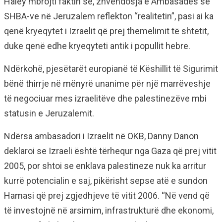
Haley mbrojti faktin se, zhvendosja e Ambasadës së
SHBA-ve në Jeruzalem reflekton “realitetin”, pasi ai ka
qenë kryeqytet i Izraelit që prej themelimit të shtetit,
duke qenë edhe kryeqyteti antik i popullit hebre.
Ndërkohë, pjesëtarët europianë të Këshillit të Sigurimit
bënë thirrje në mënyrë unanime për një marrëveshje
të negociuar mes izraelitëve dhe palestinezëve mbi
statusin e Jeruzalemit.
Ndërsa ambasadori i Izraelit në OKB, Danny Danon
deklaroi se Izraeli është tërhequr nga Gaza që prej vitit
2005, por shtoi se enklava palestineze nuk ka arritur
kurrë potencialin e saj, pikërisht sepse atë e sundon
Hamasi që prej zgjedhjeve të vitit 2006. “Në vend që
të investojnë në arsimim, infrastrukturë dhe ekonomi,