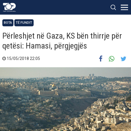
BOTA
TË FUNDIT
Përleshjet në Gaza, KS bën thirrje për
qetësi: Hamasi, përgjegjës
15/05/2018 22:05