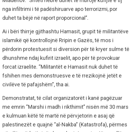
Mladenov. “Shteti hebre duhet të mbrojë kufijtë e tij
nga infiltrimi i të padëshiruarve apo terrorizmi, por
duhet ta bëjë në raport proporcional”.
Ai i bëri thirrje gjithashtu Hamasit, grupit të militantëve
islamikë që kontrollojnë Rripin e Gazës, të mos i
përdorin protestuesit si diversion për të kryer sulme të
dhunshme ndaj kufirit izraelit, apo për të provokuar
forcat izraelite. “Militantët e Hamasit nuk duhet të
fshihen mes demonstruesve e të rrezikojnë jetët e
civilëve të pafajshëm”, tha ai.
Demonstratat, të cilat organizatorët i kanë pagëzuar
me emrin “Marshi i madh i rikthimit” nisën më 30 mars
e kulmuan këtë të martë në përvjetorin e asaj që
palestinezët e quajnë “al-Nakba” (Katastrofa), përmes