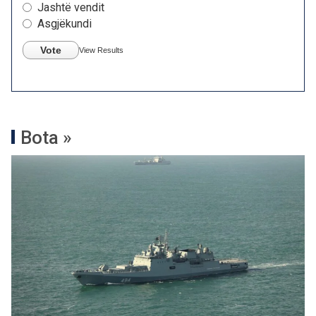
Jashtë vendit
Asgjëkundi
Vote
View Results
Bota »