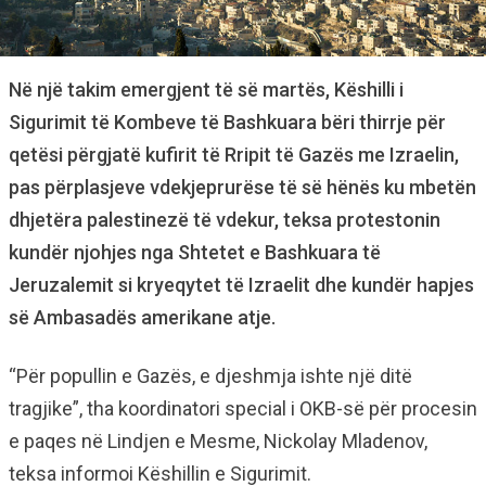
Në një takim emergjent të së martës, Këshilli i
Sigurimit të Kombeve të Bashkuara bëri thirrje për
qetësi përgjatë kufirit të Rripit të Gazës me Izraelin,
pas përplasjeve vdekjeprurëse të së hënës ku mbetën
dhjetëra palestinezë të vdekur, teksa protestonin
kundër njohjes nga Shtetet e Bashkuara të
Jeruzalemit si kryeqytet të Izraelit dhe kundër hapjes
së Ambasadës amerikane atje.
“Për popullin e Gazës, e djeshmja ishte një ditë
tragjike”, tha koordinatori special i OKB-së për procesin
e paqes në Lindjen e Mesme, Nickolay Mladenov,
teksa informoi Këshillin e Sigurimit.