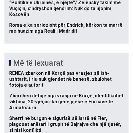
“Politika e Ukrainës, e njëjtë”/ Zelensky takim me
Vuçiçin, s’ndryshon qëndrim: Nuk do ta njohim
Kosovën
Roma e ka seriozisht për Endrick, kërkon ta marrë
me huazim nga Reali i Madridit
Më të lexuarat
RENEA zbarkon në Korçë pas vrasjes së ish-
ushtarit, i riu nuk gjendet në banesë, zbulohet
fotoja e autorit
Zbardhen detaje nga vrasja në Korçë, identifikohet
viktima, 20-vjeçari ka qenë pjesë e Forcave të
Armatosura
Sherri në burgun e sigurisë së lartë në Fier,
plagoset anëtari i grupit të Bajrajve dhe një tjetër,
si nisi konflikti