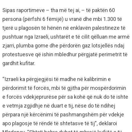
Sipas raportimeve – tha më tej ai, – të paktën 60
persona (përfshi 6 fëmijë) u vranë dhe mbi 1.300 të
tjerë u plagosën të hënën në enklavën palestineze të
pushtuar nga Izraeli, ushtarët e të cilit qëlluan me armë
zjarri, plumba gome dhe përdorën gaz lotsjellës ndaj
protestuesve që ishin mbledhur përgjatë perimetrit të
gardhit kufitar.
“Izraeli ka përgjegjësi të madhe në kalibrimin e
përdorimit të forcës, mbi të gjitha për mospërdorimin
e forcës vdekjeprurëse për sa kohë që nuk do të ishte
e vetmja zgjidhje në duart e tij, nëse do të ndihej
përpara një kërcënimi të pashmangshëm për vdekje
apo plagosje të rëndë të shtetasve të tij”, deklaroi