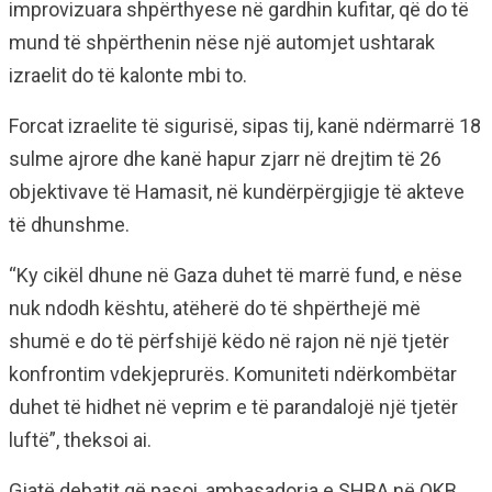
improvizuara shpërthyese në gardhin kufitar, që do të
mund të shpërthenin nëse një automjet ushtarak
izraelit do të kalonte mbi to.
Forcat izraelite të sigurisë, sipas tij, kanë ndërmarrë 18
sulme ajrore dhe kanë hapur zjarr në drejtim të 26
objektivave të Hamasit, në kundërpërgjigje të akteve
të dhunshme.
“Ky cikël dhune në Gaza duhet të marrë fund, e nëse
nuk ndodh kështu, atëherë do të shpërthejë më
shumë e do të përfshijë këdo në rajon në një tjetër
konfrontim vdekjeprurës. Komuniteti ndërkombëtar
duhet të hidhet në veprim e të parandalojë një tjetër
luftë”, theksoi ai.
Gjatë debatit që pasoi, ambasadorja e SHBA në OKB,