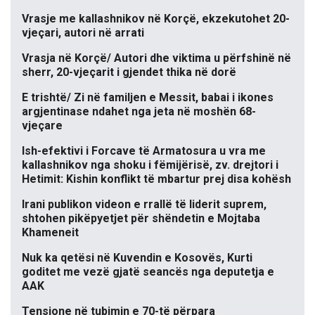
Vrasje me kallashnikov në Korçë, ekzekutohet 20-
vjeçari, autori në arrati
Vrasja në Korçë/ Autori dhe viktima u përfshinë në
sherr, 20-vjeçarit i gjendet thika në dorë
E trishtë/ Zi në familjen e Messit, babai i ikones
argjentinase ndahet nga jeta në moshën 68-
vjeçare
Ish-efektivi i Forcave të Armatosura u vra me
kallashnikov nga shoku i fëmijërisë, zv. drejtori i
Hetimit: Kishin konflikt të mbartur prej disa kohësh
Irani publikon videon e rrallë të liderit suprem,
shtohen pikëpyetjet për shëndetin e Mojtaba
Khameneit
Nuk ka qetësi në Kuvendin e Kosovës, Kurti
goditet me vezë gjatë seancës nga deputetja e
AAK
Tensione në tubimin e 70-të përpara