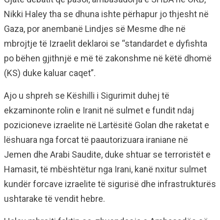
Nikki Haley tha se dhuna ishte përhapur jo thjesht në
Gaza, por anembanë Lindjes së Mesme dhe në
mbrojtje të Izraelit deklaroi se “standardet e dyfishta
po bëhen gjithnjë e më të zakonshme në këtë dhomë
(KS) duke kaluar caqet”.
Ajo u shpreh se Këshilli i Sigurimit duhej të
ekzaminonte rolin e Iranit në sulmet e fundit ndaj
pozicioneve izraelite në Lartësitë Golan dhe raketat e
lëshuara nga forcat të paautorizuara iraniane në
Jemen dhe Arabi Saudite, duke shtuar se terroristët e
Hamasit, të mbështëtur nga Irani, kanë nxitur sulmet
kundër forcave izraelite të sigurisë dhe infrastrukturës
ushtarake të vendit hebre.