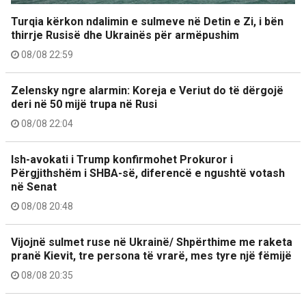
Turqia kërkon ndalimin e sulmeve në Detin e Zi, i bën
thirrje Rusisë dhe Ukrainës për armëpushim
08/08 22:59
Zelensky ngre alarmin: Koreja e Veriut do të dërgojë
deri në 50 mijë trupa në Rusi
08/08 22:04
Ish-avokati i Trump konfirmohet Prokuror i
Përgjithshëm i SHBA-së, diferencë e ngushtë votash
në Senat
08/08 20:48
Vijojnë sulmet ruse në Ukrainë/ Shpërthime me raketa
pranë Kievit, tre persona të vrarë, mes tyre një fëmijë
08/08 20:35