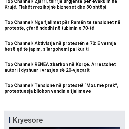
Top Channel/ Zjarri, thirrje urgjente për evakuim në
Krujë. Flakët rrezikojnë bizneset dhe 30 shtëpi
Top Channel/ Nga fjalimet për Ramën te tensionet në
protestë, çfarë ndodhi në tubimin e 70-të
Top Channel/ Aktivistja në protestën e 70: E vetmja
besë që të japim, s’largohemi pa ikur ti
Top Channel/ RENEA zbarkon në Korçë. Arrestohet
autori i dyshuar i vrasjes së 20-vjeçarit
Top Channel/ Tensione në protestë! “Mos më prek”,
protestuesja bllokon vendin e fjalimeve
Kryesore