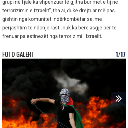
grupi në fjalë ka shpenzuar të gjitha burimet e tij në
terrorizimin e Izraelit”, tha ai, duke drejtuar më pas
gishtin nga komuniteti ndërkombëtar se, me
përjashtim të ndonjë rasti, nuk ka bërë asgjë për të
frenuar palestinezët nga terrorizimi i Izraelit.
FOTO GALERI
1/17