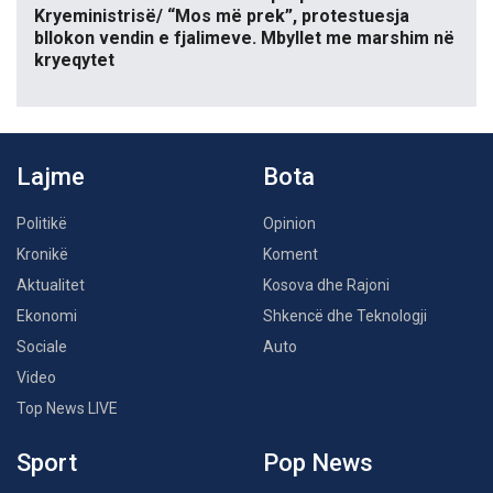
Kryeministrisë/ “Mos më prek”, protestuesja
bllokon vendin e fjalimeve. Mbyllet me marshim në
kryeqytet
Lajme
Bota
Politikë
Opinion
Kronikë
Koment
Aktualitet
Kosova dhe Rajoni
Ekonomi
Shkencë dhe Teknologji
Sociale
Auto
Video
Top News LIVE
Sport
Pop News