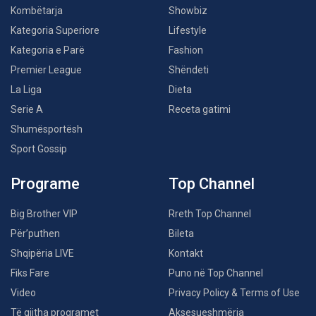
Kombëtarja
Showbiz
Kategoria Superiore
Lifestyle
Kategoria e Parë
Fashion
Premier League
Shëndeti
La Liga
Dieta
Serie A
Receta gatimi
Shumësportësh
Sport Gossip
Programe
Top Channel
Big Brother VIP
Rreth Top Channel
Për’puthen
Bileta
Shqipëria LIVE
Kontakt
Fiks Fare
Puno në Top Channel
Video
Privacy Policy & Terms of Use
Të gjitha programet
Aksesueshmëria