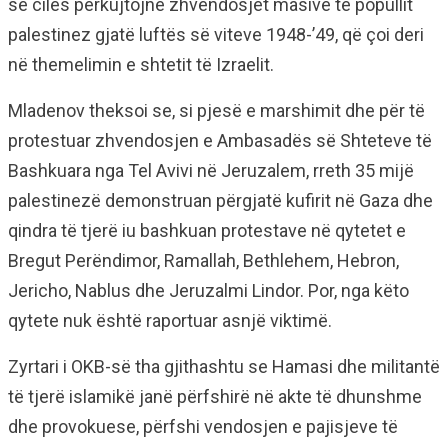
së cilës përkujtojnë zhvendosjet masive të popullit
palestinez gjatë luftës së viteve 1948-’49, që çoi deri
në themelimin e shtetit të Izraelit.
Mladenov theksoi se, si pjesë e marshimit dhe për të
protestuar zhvendosjen e Ambasadës së Shteteve të
Bashkuara nga Tel Avivi në Jeruzalem, rreth 35 mijë
palestinezë demonstruan përgjatë kufirit në Gaza dhe
qindra të tjerë iu bashkuan protestave në qytetet e
Bregut Perëndimor, Ramallah, Bethlehem, Hebron,
Jericho, Nablus dhe Jeruzalmi Lindor. Por, nga këto
qytete nuk është raportuar asnjë viktimë.
Zyrtari i OKB-së tha gjithashtu se Hamasi dhe militantë
të tjerë islamikë janë përfshirë në akte të dhunshme
dhe provokuese, përfshi vendosjen e pajisjeve të