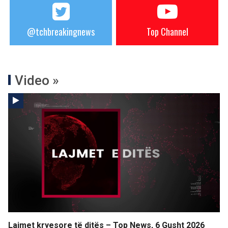
@tchbreakingnews
Top Channel
Video »
Lajmet kryesore të ditës – Top News, 6 Gusht 2026