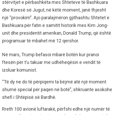
stërvitjet e përbashkëta mes Shteteve të Bashkuara
dhe Koresë së Jugut, në këtë moment, janë thjesht
një “provokim”. Ajo paralajmëron gjithashtu Shtetet e
Bashkuara për fatin e samitit historik mes Kim Jong-
unit dhe presidentit amerikan, Donald Trump, që është
programuar të mbahet më 12 qershor.
Në mars, Trump befasoi mbarë botën kur pranoi
ftesën për t’u takuar me udhëheqësin e vendit të
izoluar komunist.
“Të dy ne do të përpiqemi ta bëjmë atë një moment
shumë special për paqen në botë”, shkruante asokohe
shefi i Shtëpisë së Bardhë.
Rreth 100 avionë luftarakë, përfshi edhe një numër të