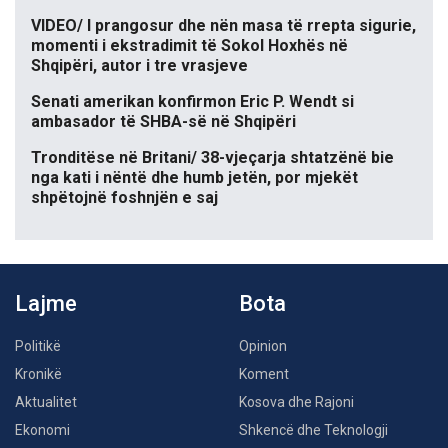
VIDEO/ I prangosur dhe nën masa të rrepta sigurie,
momenti i ekstradimit të Sokol Hoxhës në
Shqipëri, autor i tre vrasjeve
Senati amerikan konfirmon Eric P. Wendt si
ambasador të SHBA-së në Shqipëri
Tronditëse në Britani/ 38-vjeçarja shtatzënë bie
nga kati i nëntë dhe humb jetën, por mjekët
shpëtojnë foshnjën e saj
Lajme
Bota
Politikë
Opinion
Kronikë
Koment
Aktualitet
Kosova dhe Rajoni
Ekonomi
Shkencë dhe Teknologji