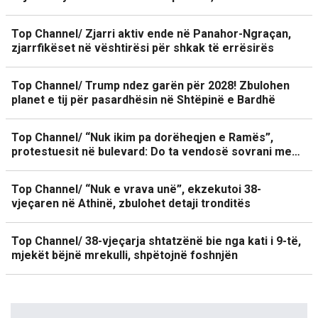
Top Channel/ Zjarri aktiv ende në Panahor-Ngraçan,
zjarrfikëset në vështirësi për shkak të errësirës
Top Channel/ Trump ndez garën për 2028! Zbulohen
planet e tij për pasardhësin në Shtëpinë e Bardhë
Top Channel/ “Nuk ikim pa dorëheqjen e Ramës”,
protestuesit në bulevard: Do ta vendosë sovrani me…
Top Channel/ “Nuk e vrava unë”, ekzekutoi 38-
vjeçaren në Athinë, zbulohet detaji tronditës
Top Channel/ 38-vjeçarja shtatzënë bie nga kati i 9-të,
mjekët bëjnë mrekulli, shpëtojnë foshnjën