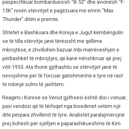
paspecifikuar bombarduesish “B-52” dhe avionësh “F-
15K” nisën stërvitjet e pagëzuara me emrin “Max
Thunder” ditën e premte.
Shtetet e Bashkuara dhe Koreja e Jugut këmbëngulin
se të tilla stërvitje janë tërësisht me qëllime
mbrojtëse, e zhvillohen bazuar mbi marrëveshjen e
përbashkët të mbrojtjes, që kanë nënshkruar që prej
vitit 1953. Ata thonë gjithashtu se stërvitjet janë të
nevojshme për të forcuar gatishmërinë e tyre në rast
të ndonjë sulmi të jashtëm.
Reagimi i Koresë së Veriut gjithsesi është disi i vonuar,
pasi vendosi që të tërhiqet nga bisedimet vetëm një
ditë përpara zhvillimit të tyre. Analistët paralajmërojnë
prej kohësh për sjelljen e paparashikueshme të Kim