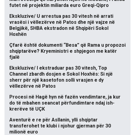
futet në projektin miliarda euro Greqi-Qipro
Ekskluzive/ U arrestua pas 30 vitesh në arrati
vrasësi i vëllezërve në Patos dhe një vajze në
Belgjikë, SHBA ekstradon në Shqipëri Sokol
Hoxhën
Çfarë është dokumenti “Besa” që Rama u propozoi
shqiptarëve? Kryeministri e shpjegon me katër
fjalë
Ekskluzive/ I ekstraduar pas 30 vitesh, Top
Channel zbardh dosjen e Sokol Hoxhës: Si një
sherr për një kasetofon solli vrasjen e dy
vëllezërve në Patos
Procesi në Hagë hyn në fazën vendimtare, ja kur
do të mbahen seancat përfundimtare ndaj ish-
krerëve të UÇK
Aventurë e re për Asllanin, ylli shqiptar
transferohet te klubi i njohur gjerman për 30
milionë euro