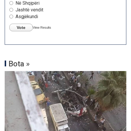
Në Shqipëri
Jashtë vendit
Asgjëkundi
Vote
View Results
Bota »