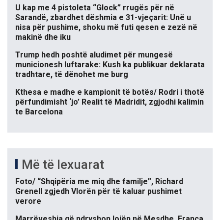
U kap me 4 pistoleta “Glock” rrugës për në
Sarandë, zbardhet dëshmia e 31-vjeçarit: Unë u
nisa për pushime, shoku më futi qesen e zezë në
makinë dhe iku
Trump hedh poshtë aludimet për mungesë
municionesh luftarake: Kush ka publikuar deklarata
tradhtare, të dënohet me burg
Kthesa e madhe e kampionit të botës/ Rodri i thotë
përfundimisht ‘jo’ Realit të Madridit, zgjodhi kalimin
te Barcelona
Më të lexuarat
Foto/ “Shqipëria me miq dhe familje”, Richard
Grenell zgjedh Vlorën për të kaluar pushimet
verore
Marrëveshja që ndryshon lojën në Mesdhe, Franca