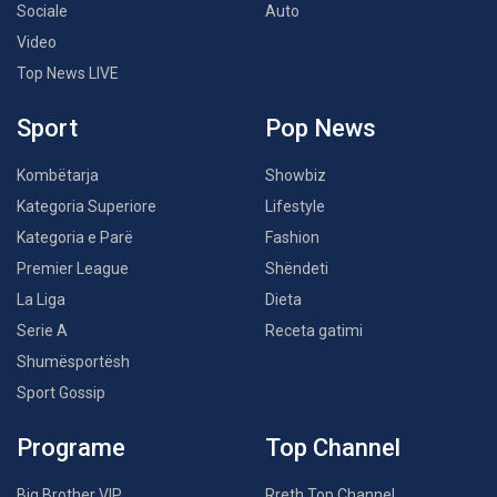
Sociale
Auto
Video
Top News LIVE
Sport
Pop News
Kombëtarja
Showbiz
Kategoria Superiore
Lifestyle
Kategoria e Parë
Fashion
Premier League
Shëndeti
La Liga
Dieta
Serie A
Receta gatimi
Shumësportësh
Sport Gossip
Programe
Top Channel
Big Brother VIP
Rreth Top Channel