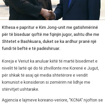
Kthesa e papritur e Kim Jong-unit me gatishmërinë
për të biseduar qoftë me fqinjin jugor, ashtu dhe me
Shtetet e Bashkuara, duket se ka ardhur pranë një
fundi të beftë e të padëshiruar.
Koreja e Veriut ka anuluar këtë të martë bisedimet e
nivelit të lartë që do të zhvillonte me Korenë e Jugut,
për shkak të asaj që media shtetërore e vendit
komunist e konsideron si zemërim në lidhje me
stërvitjet ushtarake.
Agjencia e lajmeve koreano-veriore, “KCNA” njofton se