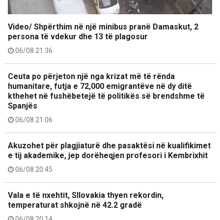
Video/ Shpërthim në një minibus pranë Damaskut, 2
persona të vdekur dhe 13 të plagosur
06/08 21:36
Ceuta po përjeton një nga krizat më të rënda
humanitare, futja e 72,000 emigrantëve në dy ditë
kthehet në fushëbetejë të politikës së brendshme të
Spanjës
06/08 21:06
Akuzohet për plagjiaturë dhe pasaktësi në kualifikimet
e tij akademike, jep dorëheqjen profesori i Kembrixhit
06/08 20:45
Vala e të nxehtit, Sllovakia thyen rekordin,
temperaturat shkojnë në 42.2 gradë
06/08 20:14