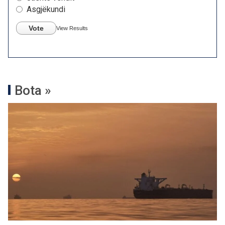
Asgjëkundi
Vote
View Results
Bota »