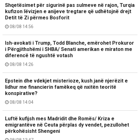
Shqetësimet për sigurinë pas sulmeve në rajon, Turqia
kufizon lëvizjen e anijeve tregtare që udhëtojnë drejt
Detit të Zi përmes Bosforit
08/08 14:56
Ish-avokati i Trump, Todd Blanche, emërohet Prokuror
i Përgjithshëmi i SHBA/ Senati amerikan e miraton me
diferencë të ngushtë votash
08/08 14:26
Epstein dhe vdekjet misterioze, kush janë njerëzit e
lidhur me financierin famëkeq që nxitën teoritë
konspirative?
08/08 14:04
Luftë kufijsh mes Madridit dhe Romës/ Kriza e
emigrantëve në Ceuta përplas dy vendet, pezullohet
përkohësisht Shengeni
08/08 13:47