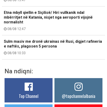
Etna mbyll qiellin e Siçilisë/ Hiri vullkanik ndal
mbërritjet në Katania, nisjet nga aeroporti vijojnë
normalisht
08/08 12:47
Sulm masiv me dronë ukrainas në Rusi, digjet rafineria
e naftës, plagosen 5 persona
08/08 10:33
Na ndiqni:
Top Channel
@topchannelalbania