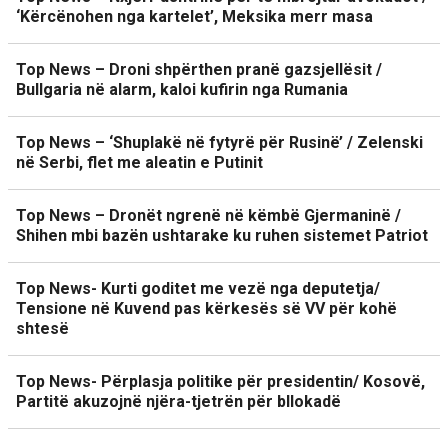
‘Kërcënohen nga kartelet’, Meksika merr masa
Top News – Droni shpërthen pranë gazsjellësit /
Bullgaria në alarm, kaloi kufirin nga Rumania
Top News – ‘Shuplakë në fytyrë për Rusinë’ / Zelenski
në Serbi, flet me aleatin e Putinit
Top News – Dronët ngrenë në këmbë Gjermaninë /
Shihen mbi bazën ushtarake ku ruhen sistemet Patriot
Top News- Kurti goditet me vezë nga deputetja/
Tensione në Kuvend pas kërkesës së VV për kohë
shtesë
Top News- Përplasja politike për presidentin/ Kosovë,
Partitë akuzojnë njëra-tjetrën për bllokadë