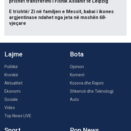
prishet transferimi i Fisnik Asllanit te Leipzig
E trishtë/ Zi në familjen e Messit, babai i ikones
argjentinase ndahet nga jeta në moshën 68-
vjeçare
Lajme
Bota
Politikë
Opinion
Kronikë
Koment
Aktualitet
Kosova dhe Rajoni
Ekonomi
Shkencë dhe Teknologji
Sociale
Auto
Video
Top News LIVE
Sport
Pop News