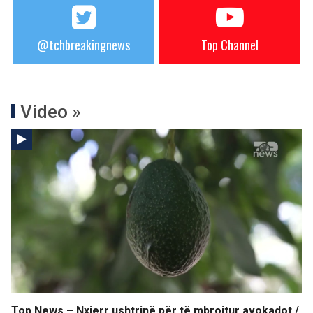
@tchbreakingnews
Top Channel
Video »
Top News – Nxjerr ushtrinë për të mbrojtur avokadot /