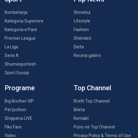
Kombëtarja
Showbiz
Kategoria Superiore
Lifestyle
Kategoria e Parë
Fashion
Premier League
Shëndeti
La Liga
Dieta
Serie A
Receta gatimi
Shumësportësh
Sport Gossip
Programe
Top Channel
Big Brother VIP
Rreth Top Channel
Për’puthen
Bileta
Shqipëria LIVE
Kontakt
Fiks Fare
Puno në Top Channel
Video
Privacy Policy & Terms of Use