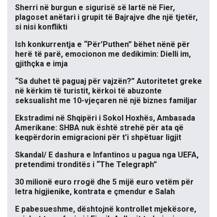
Sherri në burgun e sigurisë së lartë në Fier,
plagoset anëtari i grupit të Bajrajve dhe një tjetër,
si nisi konflikti
Ish konkurrentja e “Për’Puthen” bëhet nënë për
herë të parë, emocionon me dedikimin: Dielli im,
gjithçka e imja
“Sa duhet të paguaj për vajzën?” Autoritetet greke
në kërkim të turistit, kërkoi të abuzonte
seksualisht me 10-vjeçaren në një biznes familjar
Ekstradimi në Shqipëri i Sokol Hoxhës, Ambasada
Amerikane: SHBA nuk është strehë për ata që
keqpërdorin emigracioni për t’i shpëtuar ligjit
Skandal/ E dashura e Infantinos u pagua nga UEFA,
pretendimi tronditës i “The Telegraph”
30 milionë euro rrogë dhe 5 mijë euro vetëm për
letra higjienike, kontrata e çmendur e Salah
E pabesueshme, dështojnë kontrollet mjekësore,