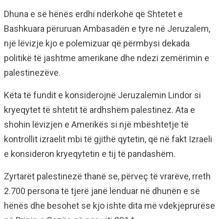
Dhuna e së hënës erdhi ndërkohë që Shtetet e
Bashkuara përuruan Ambasadën e tyre në Jeruzalem,
një lëvizje kjo e polemizuar që përmbysi dekada
politikë të jashtme amerikane dhe ndezi zemërimin e
palestinezëve.
Këta të fundit e konsiderojnë Jeruzalemin Lindor si
kryeqytet të shtetit të ardhshëm palestinez. Ata e
shohin lëvizjen e Amerikës si një mbështetje të
kontrollit izraelit mbi të gjithë qytetin, që në fakt Izraeli
e konsideron kryeqytetin e tij të pandashëm.
Zyrtarët palestinezë thanë se, përveç të vrarëve, rreth
2.700 persona të tjerë janë lënduar në dhunën e së
hënës dhe besohet se kjo ishte dita më vdekjeprurëse