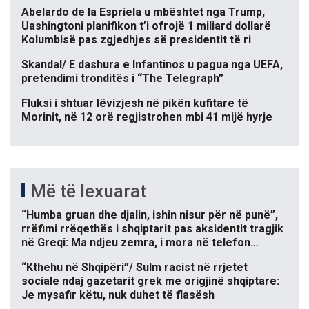
Abelardo de la Espriela u mbështet nga Trump,
Uashingtoni planifikon t’i ofrojë 1 miliard dollarë
Kolumbisë pas zgjedhjes së presidentit të ri
Skandal/ E dashura e Infantinos u pagua nga UEFA,
pretendimi tronditës i “The Telegraph”
Fluksi i shtuar lëvizjesh në pikën kufitare të
Morinit, në 12 orë regjistrohen mbi 41 mijë hyrje
Më të lexuarat
“Humba gruan dhe djalin, ishin nisur për në punë”,
rrëfimi rrëqethës i shqiptarit pas aksidentit tragjik
në Greqi: Ma ndjeu zemra, i mora në telefon…
“Kthehu në Shqipëri”/ Sulm racist në rrjetet
sociale ndaj gazetarit grek me origjinë shqiptare:
Je mysafir këtu, nuk duhet të flasësh