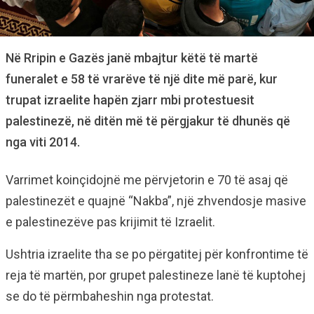
Në Rripin e Gazës janë mbajtur këtë të martë
funeralet e 58 të vrarëve të një dite më parë, kur
trupat izraelite hapën zjarr mbi protestuesit
palestinezë, në ditën më të përgjakur të dhunës që
nga viti 2014.
Varrimet koinçidojnë me përvjetorin e 70 të asaj që
palestinezët e quajnë “Nakba”, një zhvendosje masive
e palestinezëve pas krijimit të Izraelit.
Ushtria izraelite tha se po përgatitej për konfrontime të
reja të martën, por grupet palestineze lanë të kuptohej
se do të përmbaheshin nga protestat.