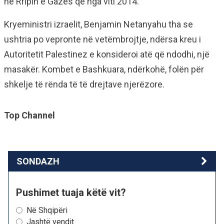
në Rripin e Gazës që nga viti 2014.
Kryeministri izraelit, Benjamin Netanyahu tha se
ushtria po vepronte në vetëmbrojtje, ndërsa kreu i
Autoritetit Palestinez e konsideroi atë që ndodhi, një
masakër. Kombet e Bashkuara, ndërkohë, folën për
shkelje të rënda të të drejtave njerëzore.
Top Channel
SONDAZH
Pushimet tuaja këtë vit?
Në Shqipëri
Jashtë vendit