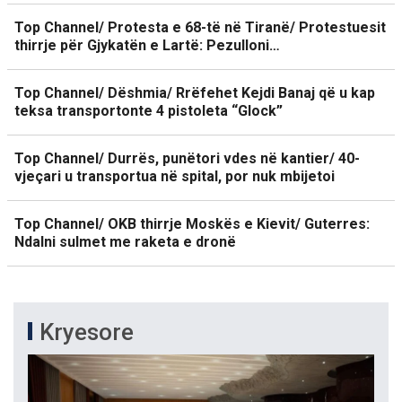
Top Channel/ Protesta e 68-të në Tiranë/ Protestuesit
thirrje për Gjykatën e Lartë: Pezulloni…
Top Channel/ Dëshmia/ Rrëfehet Kejdi Banaj që u kap
teksa transportonte 4 pistoleta “Glock”
Top Channel/ Durrës, punëtori vdes në kantier/ 40-
vjeçari u transportua në spital, por nuk mbijetoi
Top Channel/ OKB thirrje Moskës e Kievit/ Guterres:
Ndalni sulmet me raketa e dronë
Kryesore