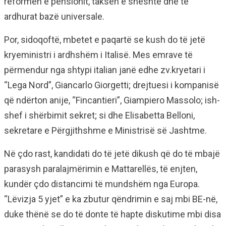
reformën e pensionit, taksën e sheshtë dhe të
ardhurat bazë universale.
Por, sidoqoftë, mbetet e paqartë se kush do të jetë
kryeministri i ardhshëm i Italisë. Mes emrave të
përmendur nga shtypi italian janë edhe zv.kryetari i
“Lega Nord”, Giancarlo Giorgetti; drejtuesi i kompanisë
që ndërton anije, “Fincantieri”, Giampiero Massolo; ish-
shef i shërbimit sekret; si dhe Elisabetta Belloni,
sekretare e Përgjithshme e Ministrisë së Jashtme.
Në çdo rast, kandidati do të jetë dikush që do të mbajë
parasysh paralajmërimin e Mattarellës, të enjten,
kundër çdo distancimi të mundshëm nga Europa.
“Lëvizja 5 yjet” e ka zbutur qëndrimin e saj mbi BE-në,
duke thënë se do të donte të hapte diskutime mbi disa