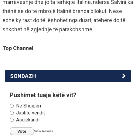
marrëveshje dhe jo ta tërhiqte Italinë, ndërsa Salvini ka
thënë se do të mbrojë Italinë brenda bllokut. Nëse
edhe ky rast do të lëshohet nga duart, atëherë do të
shkohet në zgjedhje të parakohshme.
Top Channel
SONDAZH
Pushimet tuaja këtë vit?
Në Shqipëri
Jashtë vendit
Asgjëkundi
Vote
View Results