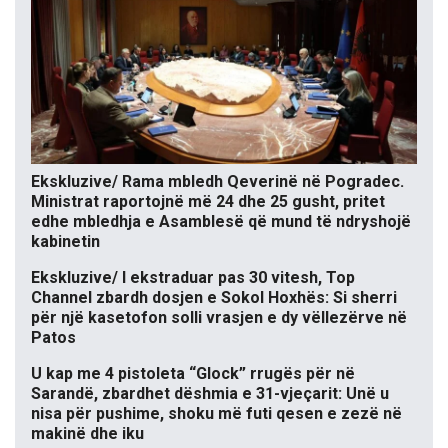
Ekskluzive/ Rama mbledh Qeverinë në Pogradec.
Ministrat raportojnë më 24 dhe 25 gusht, pritet
edhe mbledhja e Asamblesë që mund të ndryshojë
kabinetin
Ekskluzive/ I ekstraduar pas 30 vitesh, Top
Channel zbardh dosjen e Sokol Hoxhës: Si sherri
për një kasetofon solli vrasjen e dy vëllezërve në
Patos
U kap me 4 pistoleta “Glock” rrugës për në
Sarandë, zbardhet dëshmia e 31-vjeçarit: Unë u
nisa për pushime, shoku më futi qesen e zezë në
makinë dhe iku