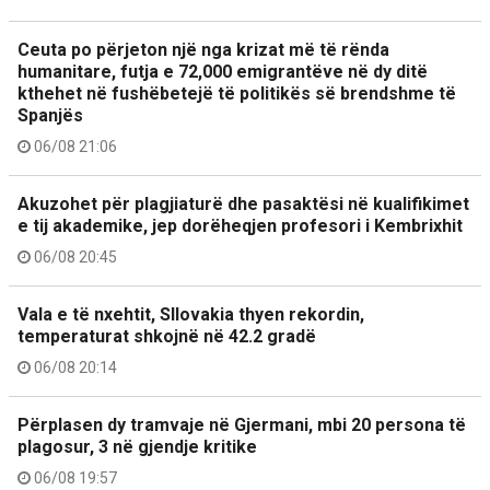
Ceuta po përjeton një nga krizat më të rënda
humanitare, futja e 72,000 emigrantëve në dy ditë
kthehet në fushëbetejë të politikës së brendshme të
Spanjës
06/08 21:06
Akuzohet për plagjiaturë dhe pasaktësi në kualifikimet
e tij akademike, jep dorëheqjen profesori i Kembrixhit
06/08 20:45
Vala e të nxehtit, Sllovakia thyen rekordin,
temperaturat shkojnë në 42.2 gradë
06/08 20:14
Përplasen dy tramvaje në Gjermani, mbi 20 persona të
plagosur, 3 në gjendje kritike
06/08 19:57