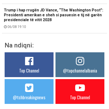
Trump i hap rrugën JD Vance, “The Washington Post”:
Presidenti amerikan e sheh si pasuesin e tij në garën
presidenciale të vitit 2028
06/08 19:10
Na ndiqni:
Top Channel
@topchannelalbania
@tchbreakingnews
Top Channel