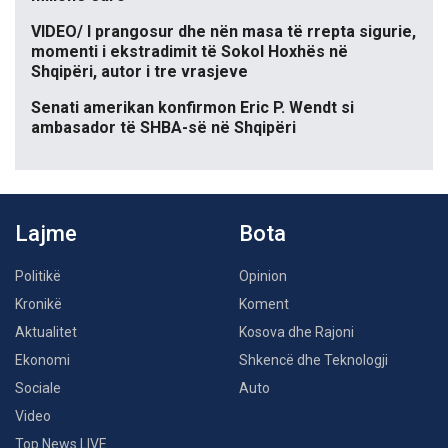
VIDEO/ I prangosur dhe nën masa të rrepta sigurie,
momenti i ekstradimit të Sokol Hoxhës në
Shqipëri, autor i tre vrasjeve
Senati amerikan konfirmon Eric P. Wendt si
ambasador të SHBA-së në Shqipëri
Lajme
Bota
Politikë
Opinion
Kronikë
Koment
Aktualitet
Kosova dhe Rajoni
Ekonomi
Shkencë dhe Teknologji
Sociale
Auto
Video
Top News LIVE