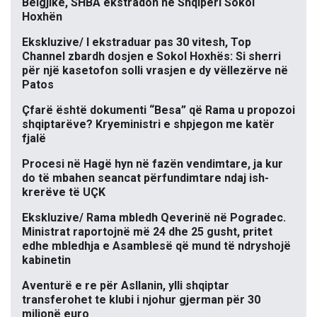
Belgjikë, SHBA ekstradon në Shqipëri Sokol
Hoxhën
Ekskluzive/ I ekstraduar pas 30 vitesh, Top
Channel zbardh dosjen e Sokol Hoxhës: Si sherri
për një kasetofon solli vrasjen e dy vëllezërve në
Patos
Çfarë është dokumenti “Besa” që Rama u propozoi
shqiptarëve? Kryeministri e shpjegon me katër
fjalë
Procesi në Hagë hyn në fazën vendimtare, ja kur
do të mbahen seancat përfundimtare ndaj ish-
krerëve të UÇK
Ekskluzive/ Rama mbledh Qeverinë në Pogradec.
Ministrat raportojnë më 24 dhe 25 gusht, pritet
edhe mbledhja e Asamblesë që mund të ndryshojë
kabinetin
Aventurë e re për Asllanin, ylli shqiptar
transferohet te klubi i njohur gjerman për 30
milionë euro