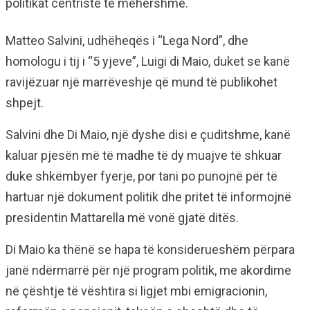
politikat centriste të mëhershme.
Matteo Salvini, udhëheqës i “Lega Nord”, dhe
homologu i tij i “5 yjeve”, Luigi di Maio, duket se kanë
ravijëzuar një marrëveshje që mund të publikohet
shpejt.
Salvini dhe Di Maio, një dyshe disi e çuditshme, kanë
kaluar pjesën më të madhe të dy muajve të shkuar
duke shkëmbyer fyerje, por tani po punojnë për të
hartuar një dokument politik dhe pritet të informojnë
presidentin Mattarella më vonë gjatë ditës.
Di Maio ka thënë se hapa të konsiderueshëm përpara
janë ndërmarrë për një program politik, me akordime
në çështje të vështira si ligjet mbi emigracionin,