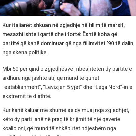
Kur italianët shkuan në zgjedhje në fillim të marsit,
mesazhi ishte i qartë dhe i fortë: Është koha që
partitë që kanë dominuar që nga fillimvitet ’90 të dalin
nga skena politike.
Mbi 50 për qind e zgjedhësve mbështetën dy partitë e
ardhura nga jashtë atij që mund të quhet
“establishment”, “Lëvizjen 5 yjet” dhe “Lega Nord”-in e
ekstremit të djathtë.
Kur kanë kaluar më shumë se dy muaj nga zgjedhjet,
këto dy parti janë në prag të krijimit të një qeverie
koalicioni, që mund të shkëputet ndjeshëm nga