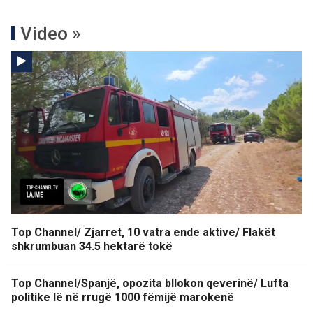
Video »
Top Channel/ Zjarret, 10 vatra ende aktive/ Flakët
shkrumbuan 34.5 hektarë tokë
Top Channel/Spanjë, opozita bllokon qeverinë/ Lufta
politike lë në rrugë 1000 fëmijë marokenë