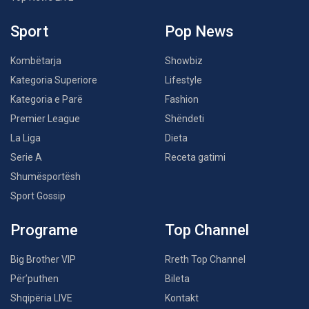
Sport
Pop News
Kombëtarja
Showbiz
Kategoria Superiore
Lifestyle
Kategoria e Parë
Fashion
Premier League
Shëndeti
La Liga
Dieta
Serie A
Receta gatimi
Shumësportësh
Sport Gossip
Programe
Top Channel
Big Brother VIP
Rreth Top Channel
Për’puthen
Bileta
Shqipëria LIVE
Kontakt