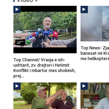
Top News- Zjar
banesat në Kru
me helikopter
Top Channel/ Vrasja e ish-
ushtarit, zv. drejtori i Hetimit:
Konflikt i mbartur mes shokësh,
prej…