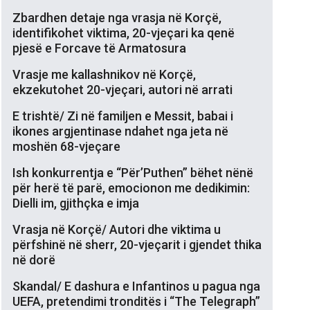
Zbardhen detaje nga vrasja në Korçë,
identifikohet viktima, 20-vjeçari ka qenë
pjesë e Forcave të Armatosura
Vrasje me kallashnikov në Korçë,
ekzekutohet 20-vjeçari, autori në arrati
E trishtë/ Zi në familjen e Messit, babai i
ikones argjentinase ndahet nga jeta në
moshën 68-vjeçare
Ish konkurrentja e “Për’Puthen” bëhet nënë
për herë të parë, emocionon me dedikimin:
Dielli im, gjithçka e imja
Vrasja në Korçë/ Autori dhe viktima u
përfshinë në sherr, 20-vjeçarit i gjendet thika
në dorë
Skandal/ E dashura e Infantinos u pagua nga
UEFA, pretendimi tronditës i “The Telegraph”