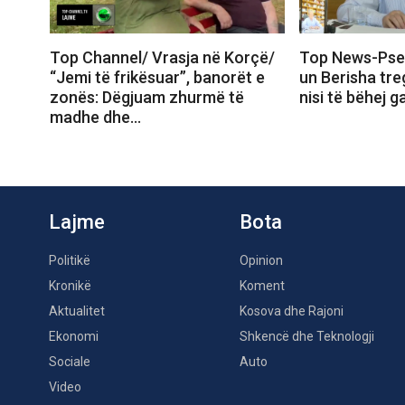
Top Channel/ Vrasja në Korçë/
Top News-Pse
“Jemi të frikësuar”, banorët e
un Berisha tr
zonës: Dëgjuam zhurmë të
nisi të bëhej 
madhe dhe…
Lajme
Bota
Politikë
Opinion
Kronikë
Koment
Aktualitet
Kosova dhe Rajoni
Ekonomi
Shkencë dhe Teknologji
Sociale
Auto
Video