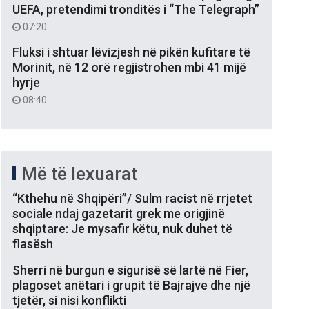
UEFA, pretendimi tronditës i “The Telegraph”
07:20
Fluksi i shtuar lëvizjesh në pikën kufitare të
Morinit, në 12 orë regjistrohen mbi 41 mijë
hyrje
08:40
Më të lexuarat
“Kthehu në Shqipëri”/ Sulm racist në rrjetet
sociale ndaj gazetarit grek me origjinë
shqiptare: Je mysafir këtu, nuk duhet të
flasësh
Sherri në burgun e sigurisë së lartë në Fier,
plagoset anëtari i grupit të Bajrajve dhe një
tjetër, si nisi konflikti