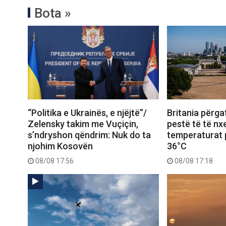
Bota »
“Politika e Ukrainës, e njëjtë”/
Britania përgat
Zelensky takim me Vuçiçin,
pestë të të nxe
s’ndryshon qëndrim: Nuk do ta
temperaturat p
njohim Kosovën
36°C
08/08 17:56
08/08 17:18