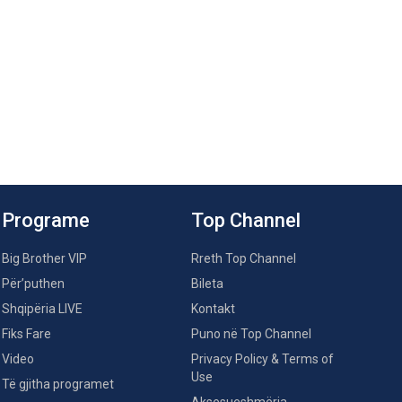
Programe
Top Channel
Big Brother VIP
Rreth Top Channel
Për’puthen
Bileta
Shqipëria LIVE
Kontakt
Fiks Fare
Puno në Top Channel
Video
Privacy Policy & Terms of
Use
Të gjitha programet
Aksesueshmëria