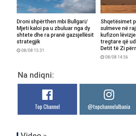
Droni shpërthen mbi Bullgari/
Shqetësimet p
Mjeti kaloi pa u zbuluar nga dy
sulmeve në raj
shtete dhe ra pranë gazsjellësit
kufizon lëvizje
strategjik
tregtare që ud
Detit të Zi pë
08/08 15:31
08/08 14:56
Na ndiqni:
Top Channel
@topchannelalbania
Video »