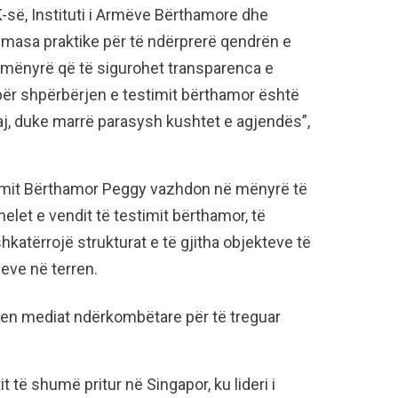
-së, Instituti i Armëve Bërthamore dhe
n masa praktike për të ndërprerë qendrën e
ë mënyrë që të sigurohet transparenca e
 për shpërbërjen e testimit bërthamor është
aj, duke marrë parasysh kushtet e agjendës”,
imit Bërthamor Peggy vazhdon në mënyrë të
let e vendit të testimit bërthamor, të
hkatërrojë strukturat e të gjitha objekteve të
jeve në terren.
ohen mediat ndërkombëtare për të treguar
të shumë pritur në Singapor, ku lideri i