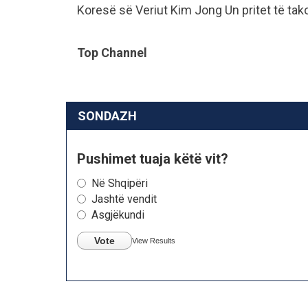
Koresë së Veriut Kim Jong Un pritet të ta
Top Channel
SONDAZH
Pushimet tuaja këtë vit?
Në Shqipëri
Jashtë vendit
Asgjëkundi
Vote
View Results