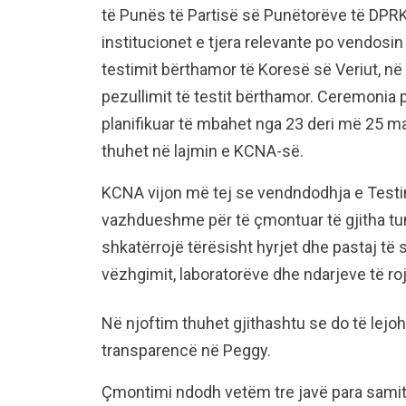
të Punës të Partisë së Punëtorëve të DPRK
institucionet e tjera relevante po vendosi
testimit bërthamor të Koresë së Veriut, n
pezullimit të testit bërthamor. Ceremonia
planifikuar të mbahet nga 23 deri më 25 m
thuhet në lajmin e KCNA-së.
KCNA vijon më tej se vendndodhja e Test
vazhdueshme për të çmontuar të gjitha tune
shkatërrojë tërësisht hyrjet dhe pastaj të s
vëzhgimit, laboratorëve dhe ndarjeve të ro
Në njoftim thuhet gjithashtu se do të lej
transparencë në Peggy.
Çmontimi ndodh vetëm tre javë para samitit 