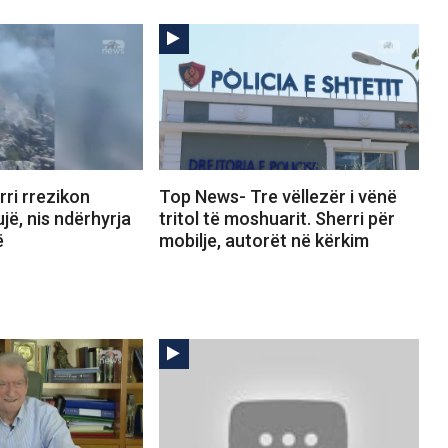
ri rrezikon
Top News- Tre vëllezër i vënë
jë, nis ndërhyrja
tritol të moshuarit. Sherri për
ë
mobilje, autorët në kërkim