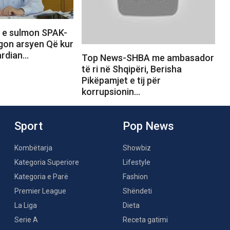
 e sulmon SPAK-
egon arsyen Që kur
gardian…
Top News-SHBA me ambasador
të ri në Shqipëri, Berisha
Pikëpamjet e tij për
korrupsionin…
Sport
Pop News
Kombëtarja
Showbiz
Kategoria Superiore
Lifestyle
Kategoria e Parë
Fashion
Premier League
Shëndeti
La Liga
Dieta
Serie A
Receta gatimi