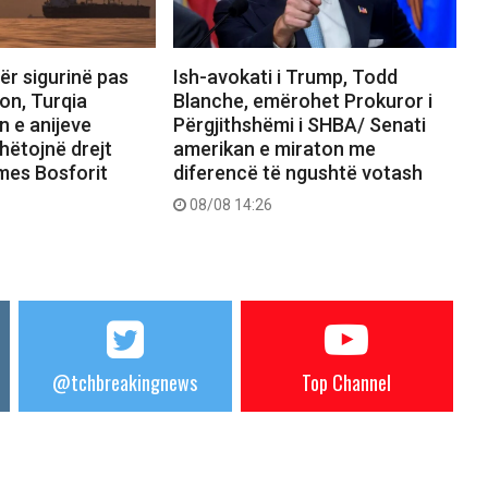
ër sigurinë pas
Ish-avokati i Trump, Todd
on, Turqia
Blanche, emërohet Prokuror i
n e anijeve
Përgjithshëmi i SHBA/ Senati
hëtojnë drejt
amerikan e miraton me
rmes Bosforit
diferencë të ngushtë votash
08/08 14:26
@tchbreakingnews
Top Channel