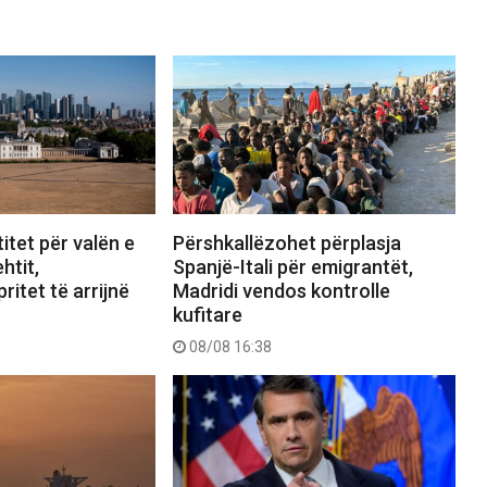
itet për valën e
Përshkallëzohet përplasja
htit,
Spanjë-Itali për emigrantët,
ritet të arrijnë
Madridi vendos kontrolle
kufitare
08/08 16:38