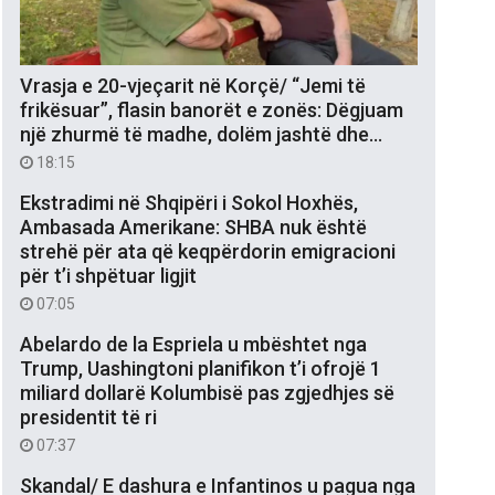
Vrasja e 20-vjeçarit në Korçë/ “Jemi të
frikësuar”, flasin banorët e zonës: Dëgjuam
një zhurmë të madhe, dolëm jashtë dhe…
18:15
Ekstradimi në Shqipëri i Sokol Hoxhës,
Ambasada Amerikane: SHBA nuk është
strehë për ata që keqpërdorin emigracioni
për t’i shpëtuar ligjit
07:05
Abelardo de la Espriela u mbështet nga
Trump, Uashingtoni planifikon t’i ofrojë 1
miliard dollarë Kolumbisë pas zgjedhjes së
presidentit të ri
07:37
Skandal/ E dashura e Infantinos u pagua nga