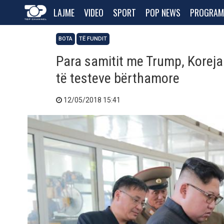
LAJME
VIDEO
SPORT
POP NEWS
PROGRAM
BOTA
TË FUNDIT
Para samitit me Trump, Koreja 
të testeve bërthamore
12/05/2018 15:41