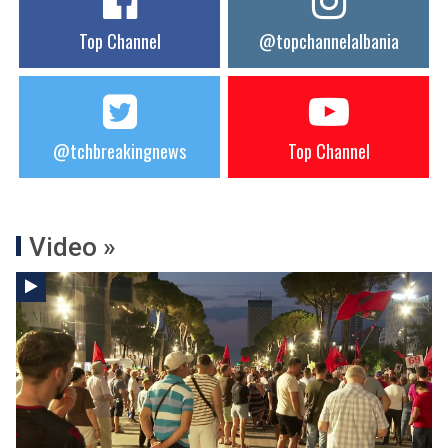
Top Channel
@topchannelalbania
@tchbreakingnews
Top Channel
Video »