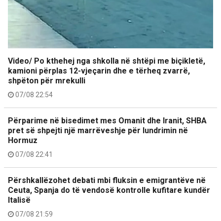
Video/ Po kthehej nga shkolla në shtëpi me biçikletë,
kamioni përplas 12-vjeçarin dhe e tërheq zvarrë,
shpëton për mrekulli
07/08 22:54
Përparime në bisedimet mes Omanit dhe Iranit, SHBA
pret së shpejti një marrëveshje për lundrimin në
Hormuz
07/08 22:41
Përshkallëzohet debati mbi fluksin e emigrantëve në
Ceuta, Spanja do të vendosë kontrolle kufitare kundër
Italisë
07/08 21:59