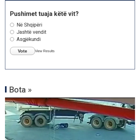
Pushimet tuaja këtë vit?
Në Shqipëri
Jashtë vendit
Asgjëkundi
Vote
View Results
Bota »