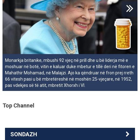
Monarkja britanike, mbushi 92 vjeç në prill dhe u bë liderja më e
moshuar në botë, vitin e kaluar duke mbetur e tillë deri në fitoren e
Mahathir Mohamad, në Malajzi. Ajo ka qëndruar në fron prej rreth
66 vitesh pasi u bë mbretëreshë në moshën 25-vjeçare, në 1952,
pas vdekjes së të atit, mbretit Xhorxh i VI.
Top Channel
SONDAZH