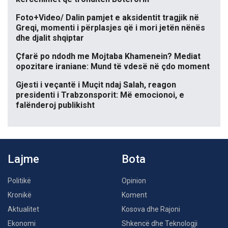
Foto+Video/ Dalin pamjet e aksidentit tragjik në
Greqi, momenti i përplasjes që i mori jetën nënës
dhe djalit shqiptar
Çfarë po ndodh me Mojtaba Khamenein? Mediat
opozitare iraniane: Mund të vdesë në çdo moment
Gjesti i veçantë i Muçit ndaj Salah, reagon
presidenti i Trabzonsporit: Më emocionoi, e
falënderoj publikisht
Lajme
Bota
Politikë
Opinion
Kronikë
Koment
Aktualitet
Kosova dhe Rajoni
Ekonomi
Shkencë dhe Teknologji