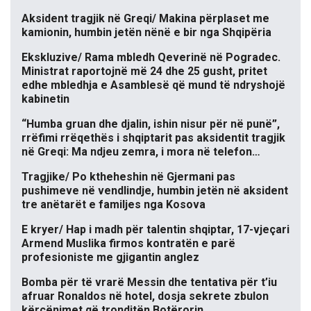
Aksident tragjik në Greqi/ Makina përplaset me
kamionin, humbin jetën nënë e bir nga Shqipëria
Ekskluzive/ Rama mbledh Qeverinë në Pogradec.
Ministrat raportojnë më 24 dhe 25 gusht, pritet
edhe mbledhja e Asamblesë që mund të ndryshojë
kabinetin
“Humba gruan dhe djalin, ishin nisur për në punë”,
rrëfimi rrëqethës i shqiptarit pas aksidentit tragjik
në Greqi: Ma ndjeu zemra, i mora në telefon…
Tragjike/ Po ktheheshin në Gjermani pas
pushimeve në vendlindje, humbin jetën në aksident
tre anëtarët e familjes nga Kosova
E kryer/ Hap i madh për talentin shqiptar, 17-vjeçari
Armend Muslika firmos kontratën e parë
profesioniste me gjigantin anglez
Bomba për të vrarë Messin dhe tentativa për t’iu
afruar Ronaldos në hotel, dosja sekrete zbulon
kërcënimet që tronditën Botërorin