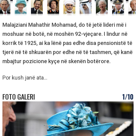
Malajziani Mahathir Mohamad, do të jetë lideri më i
moshuar në botë, në moshën 92-vjeçare. I lindur në
korrik të 1925, ai ka lënë pas edhe disa pensionistë të
tjerë në të shkuarën por edhe në të tashmen, që kanë
mbajtur pozicione kyçe në skenën botërore.
Por kush janë ata…
FOTO GALERI
1/10