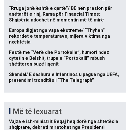
“Rruga jonë është e qartë”/ BE nën presion për
anëtarët e rinj, Rama për Financial Times:
Shqipëria ndodhet në momentin më të mirë
Europa digjet nga vapa ekstreme/ “Thyhen”
rekordet e temperaturave, mijëra viktima nga
nxehtësia
Festë me “Verë dhe Portokalle”, humori ndez
qytetin e Belshit, trupa e “Portokalli” mbush
shëtitoren buzë liqenit
Skandal/ E dashura e Infantinos u pagua nga UEFA,
pretendimi tronditës i “The Telegraph”
Më të lexuarat
Vajza e ish-ministrit Beqaj heq dorë nga shtetësia
shqiptare, dekreti miratohet nga Presidenti