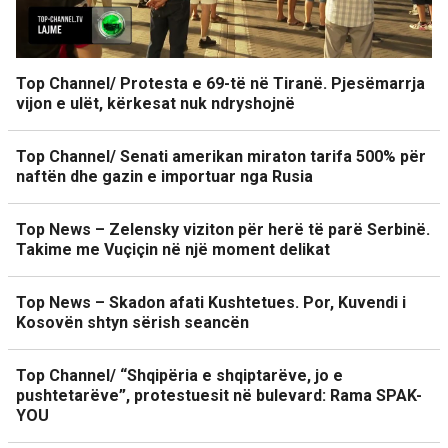
Top Channel/ Protesta e 69-të në Tiranë. Pjesëmarrja
vijon e ulët, kërkesat nuk ndryshojnë
Top Channel/ Senati amerikan miraton tarifa 500% për
naftën dhe gazin e importuar nga Rusia
Top News – Zelensky viziton për herë të parë Serbinë.
Takime me Vuçiçin në një moment delikat
Top News – Skadon afati Kushtetues. Por, Kuvendi i
Kosovën shtyn sërish seancën
Top Channel/ “Shqipëria e shqiptarëve, jo e
pushtetarëve”, protestuesit në bulevard: Rama SPAK-
YOU