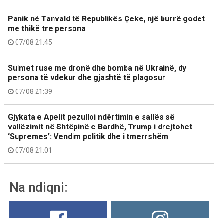
Panik në Tanvald të Republikës Çeke, një burrë godet
me thikë tre persona
07/08 21:45
Sulmet ruse me dronë dhe bomba në Ukrainë, dy
persona të vdekur dhe gjashtë të plagosur
07/08 21:39
Gjykata e Apelit pezulloi ndërtimin e sallës së
vallëzimit në Shtëpinë e Bardhë, Trump i drejtohet
‘Supremes’: Vendim politik dhe i tmerrshëm
07/08 21:01
Na ndiqni: