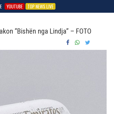
E
YOUTUBE
TOP NEWS LIVE
takon “Bishën nga Lindja” – FOTO