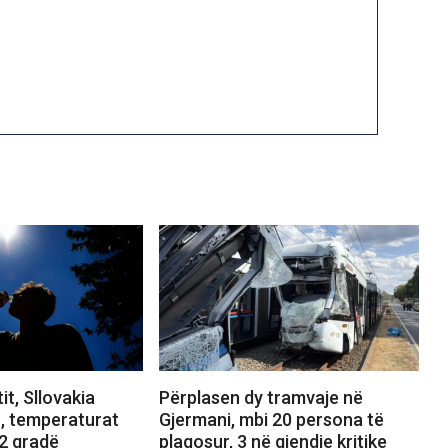
it, Sllovakia
Përplasen dy tramvaje në
n, temperaturat
Gjermani, mbi 20 persona të
.2 gradë
plagosur, 3 në gjendje kritike