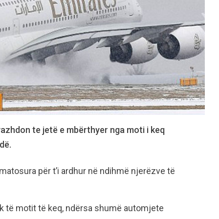
vazhdon te jetë e mbërthyer nga moti i keq
dë.
rmatosura për t’i ardhur në ndihmë njerëzve të
ak të motit të keq, ndërsa shumë automjete