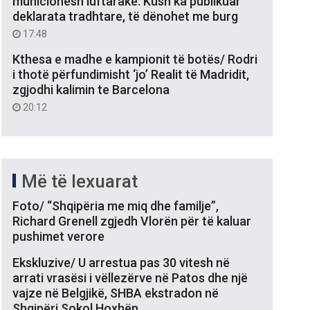
municionesh luftarake: Kush ka publikuar
deklarata tradhtare, të dënohet me burg
17:48
Kthesa e madhe e kampionit të botës/ Rodri
i thotë përfundimisht ‘jo’ Realit të Madridit,
zgjodhi kalimin te Barcelona
20:12
Më të lexuarat
Foto/ “Shqipëria me miq dhe familje”,
Richard Grenell zgjedh Vlorën për të kaluar
pushimet verore
Ekskluzive/ U arrestua pas 30 vitesh në
arrati vrasësi i vëllezërve në Patos dhe një
vajze në Belgjikë, SHBA ekstradon në
Shqipëri Sokol Hoxhën