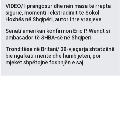
VIDEO/ I prangosur dhe nën masa të rrepta
sigurie, momenti i ekstradimit të Sokol
Hoxhës në Shqipëri, autor i tre vrasjeve
Senati amerikan konfirmon Eric P. Wendt si
ambasador të SHBA-së në Shqipëri
Tronditëse në Britani/ 38-vjeçarja shtatzënë
bie nga kati i nëntë dhe humb jetën, por
mjekët shpëtojnë foshnjën e saj