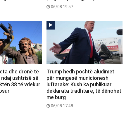
06/08 19:57
eta dhe dronë të
Trump hedh poshtë aludimet
 ndaj ushtrisë së
për mungesë municionesh
ktën 38 të vdekur
luftarake: Kush ka publikuar
osur
deklarata tradhtare, të dënohet
me burg
06/08 17:48