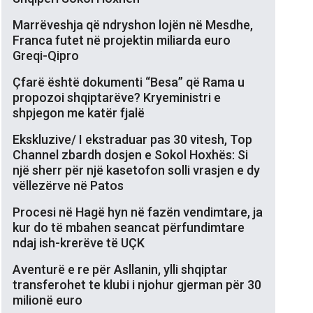
Marrëveshja që ndryshon lojën në Mesdhe,
Franca futet në projektin miliarda euro
Greqi-Qipro
Çfarë është dokumenti “Besa” që Rama u
propozoi shqiptarëve? Kryeministri e
shpjegon me katër fjalë
Ekskluzive/ I ekstraduar pas 30 vitesh, Top
Channel zbardh dosjen e Sokol Hoxhës: Si
një sherr për një kasetofon solli vrasjen e dy
vëllezërve në Patos
Procesi në Hagë hyn në fazën vendimtare, ja
kur do të mbahen seancat përfundimtare
ndaj ish-krerëve të UÇK
Aventurë e re për Asllanin, ylli shqiptar
transferohet te klubi i njohur gjerman për 30
milionë euro