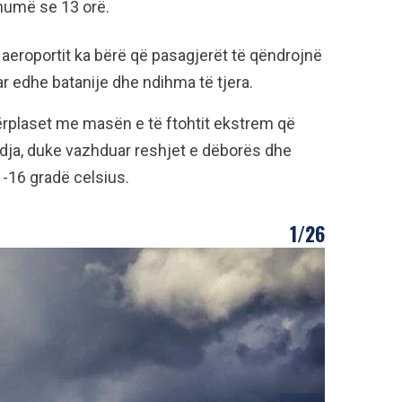
humë se 13 orë.
aeroportit ka bërë që pasagjerët të qëndrojnë
uar edhe batanije dhe ndihma të tjera.
përplaset me masën e të ftohtit ekstrem që
indja, duke vazhduar reshjet e dëborës dhe
-16 gradë celsius.
1/26