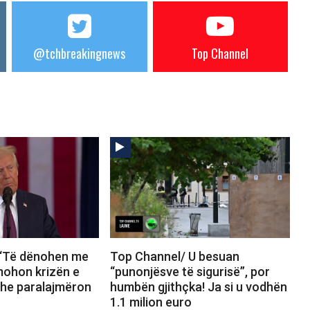
@tchbreakingnews
Top Channel
 “Të dënohen me
Top Channel/ U besuan
mohon krizën e
“punonjësve të sigurisë”, por
he paralajmëron
humbën gjithçka! Ja si u vodhën
1.1 milion euro