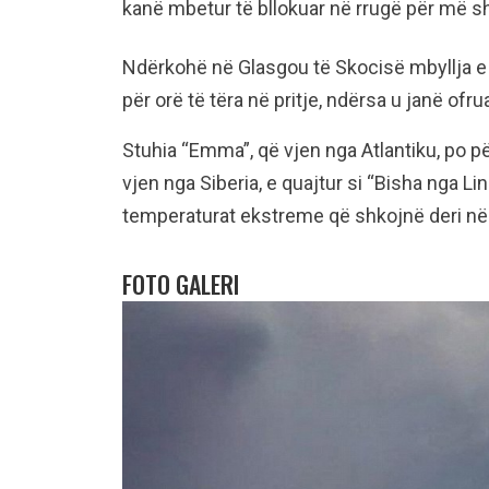
kanë mbetur të bllokuar në rrugë për më s
Ndërkohë në Glasgou të Skocisë mbyllja e 
për orë të tëra në pritje, ndërsa u janë ofr
Stuhia “Emma”, që vjen nga Atlantiku, po 
vjen nga Siberia, e quajtur si “Bisha nga L
temperaturat ekstreme që shkojnë deri në 
FOTO GALERI