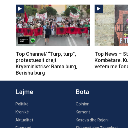
Top Channel/ “Turp, turp”,
Top News – St
protestuesit drejt
Kombëtare. Ku
Kryeministrisë: Rama burg,
vetëm me fond
Berisha burg
Lajme
Bota
Politikë
Opinion
Kronikë
Koment
Aktualitet
Kosova dhe Rajoni