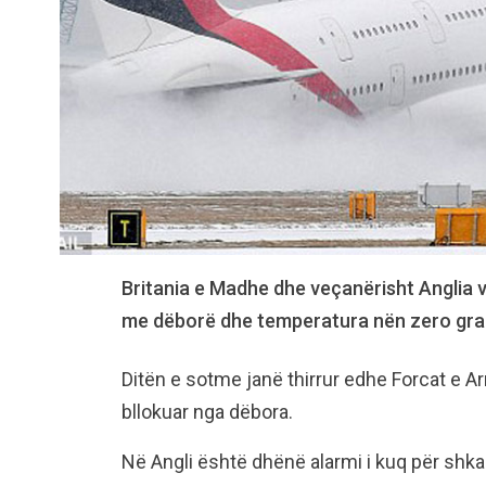
Britania e Madhe dhe veçanërisht Anglia 
me dëborë dhe temperatura nën zero gra
Ditën e sotme janë thirrur edhe Forcat e A
bllokuar nga dëbora.
Në Angli është dhënë alarmi i kuq për shk