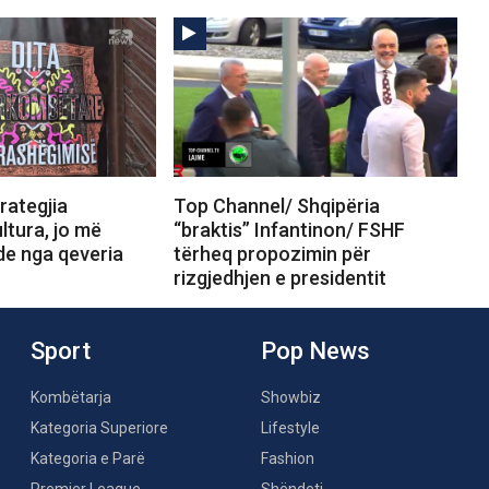
rategjia
Top Channel/ Shqipëria
ltura, jo më
“braktis” Infantinon/ FSHF
e nga qeveria
tërheq propozimin për
rizgjedhjen e presidentit
Sport
Pop News
Kombëtarja
Showbiz
Kategoria Superiore
Lifestyle
Kategoria e Parë
Fashion