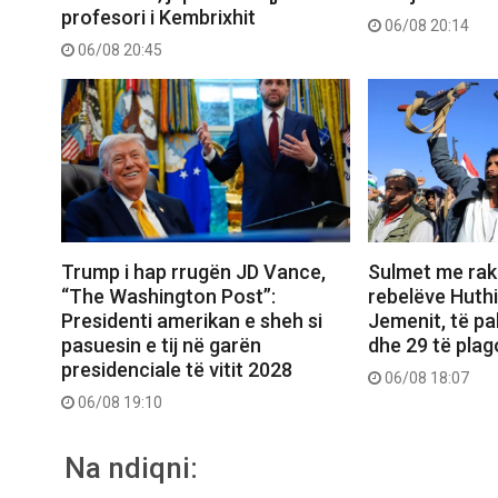
profesori i Kembrixhit
06/08 20:14
06/08 20:45
Trump i hap rrugën JD Vance,
Sulmet me rak
“The Washington Post”:
rebelëve Huthi
Presidenti amerikan e sheh si
Jemenit, të pa
pasuesin e tij në garën
dhe 29 të plag
presidenciale të vitit 2028
06/08 18:07
06/08 19:10
Na ndiqni: