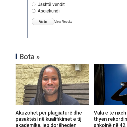
Jashtë vendit
Asgjëkundi
Vote
View Results
Bota »
Akuzohet për plagjiaturë dhe
Vala e të nxeht
pasaktësi në kualifikimet e tij
thyen rekordi
akademike, jep dorëheqjen
shkojnë në 42