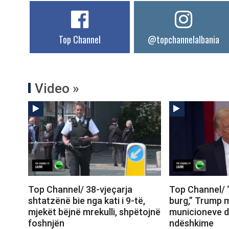
Top Channel
@topchannelalbania
Video »
Top Channel/ 38-vjeçarja
Top Channel/
shtatzënë bie nga kati i 9-të,
burg,” Trump 
mjekët bëjnë mrekulli, shpëtojnë
municioneve d
foshnjën
ndëshkime