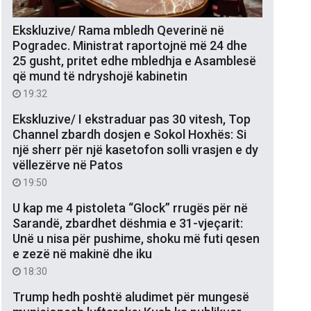
Ekskluzive/ Rama mbledh Qeverinë në
Pogradec. Ministrat raportojnë më 24 dhe
25 gusht, pritet edhe mbledhja e Asamblesë
që mund të ndryshojë kabinetin
19:32
Ekskluzive/ I ekstraduar pas 30 vitesh, Top
Channel zbardh dosjen e Sokol Hoxhës: Si
një sherr për një kasetofon solli vrasjen e dy
vëllezërve në Patos
19:50
U kap me 4 pistoleta “Glock” rrugës për në
Sarandë, zbardhet dëshmia e 31-vjeçarit:
Unë u nisa për pushime, shoku më futi qesen
e zezë në makinë dhe iku
18:30
Trump hedh poshtë aludimet për mungesë