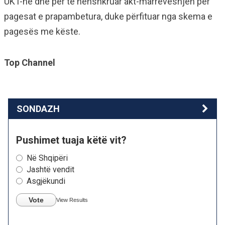
UKT-në dhe për të nënshkruar akt-marrëveshjen për
pagesat e prapambetura, duke përfituar nga skema e
pagesës me këste.
Top Channel
SONDAZH
Pushimet tuaja këtë vit?
Në Shqipëri
Jashtë vendit
Asgjëkundi
Vote
View Results