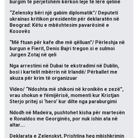
burgim të përjetshëm kërkon leje të lërë qelinë
“Zelensky bëri një gabim diplomatik”/ Deputeti
ukrainas kritikon presidentin për deklaratën në
Beograd: Këtu e mbështesim pavarësinë e
Kosovës
“Më ftuan për kafe dhe më qëlluan”/ Përleshja në
burgun e Fierit, Denis Bajri tregon si e sulmoi
Jurgen Zotaj në qeli
Nga arrestimi në Dubai te ekstradimi në Dublin,
bosi i kartelit mbërrin në Irlandë/ Përballet me
akuza për krim të organizuar
Video/ “Ndoshta më shikoni në kronikën e zezë”,
vrau shokun e fëmijërisë, momenti kur Kristjan
Sterjo pritej si ‘hero’ kur dilte nga paraburgimi
Ndodh në Madeira, pushtohet kisha për martesën
e Ronaldos me Georginës, por nuk ishin ata në
altar….
Deklarata e Zelenskyt, Prishtina heq mbishkrimin