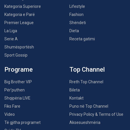
Kategoria Superiore
Lifestyle
Kategoria e Parë
Fashion
Premier League
Shëndeti
La Liga
Dieta
Serie A
Receta gatimi
Shumësportësh
Sport Gossip
Programe
Top Channel
Big Brother VIP
Rreth Top Channel
Për’puthen
Bileta
Shqipëria LIVE
Kontakt
Fiks Fare
Puno në Top Channel
Video
Privacy Policy & Terms of Use
Të gjitha programet
Aksesueshmëria