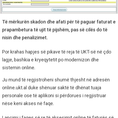
Të mërkurën skadon dhe afati për të paguar faturat e
prapambetura të ujit të pijshëm, pas së cilës do të
nisin dhe penalizimet.
Por krahas hapjes së pikave të reja të UKT-së në çdo
lagje, bashkia e kryeqytetit po modernizon dhe
sistemin online.
Ju mund të regjistroheni shumë thjesht në adresën
online.ukt.al duke shënuar saktë të dhënat tuaja
personale ose të aplikoni si përdorues i regjistruar
nëse keni akses në faqe.
Lançimi i faqes së re të aksesimit online të faturës së