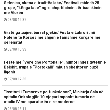
Selenica, skena e traditës labe/ Festivali mbledh 25
grupe, “kënga labe” ngre shqetësimin për bashkimin
me Vlorën
08/08 15:37
Gratë gatuajnë, burrat pjekin/ Festa e Lakrorit në
Polenë të Korçës me shijen e famshme korçare me
serenatat
08/08 15:33
Festë me “Verë dhe Portokalle”, humori ndez qytetin e
Belshit, trupa e “Portokalli” mbush shëtitoren buzë
liqenit
07/08 12:35
“Instituti i Tumoreve po funksionon”, Ministrja Sala në
spitalin Onkologjik: 10-vjeçari mposht tumorin në
stadin IV me aparaturën e re moderne
06/08 18:11