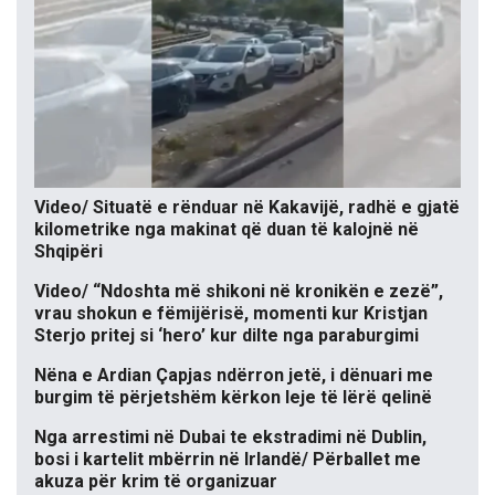
Video/ Situatë e rënduar në Kakavijë, radhë e gjatë
kilometrike nga makinat që duan të kalojnë në
Shqipëri
Video/ “Ndoshta më shikoni në kronikën e zezë”,
vrau shokun e fëmijërisë, momenti kur Kristjan
Sterjo pritej si ‘hero’ kur dilte nga paraburgimi
Nëna e Ardian Çapjas ndërron jetë, i dënuari me
burgim të përjetshëm kërkon leje të lërë qelinë
Nga arrestimi në Dubai te ekstradimi në Dublin,
bosi i kartelit mbërrin në Irlandë/ Përballet me
akuza për krim të organizuar