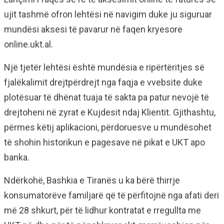
ujit tashmë ofron lehtësi në navigim duke ju siguruar
mundësi aksesi të pavarur në faqen kryesore
online.ukt.al.
Një tjetër lehtësi është mundësia e ripërtëritjes së
fjalëkalimit drejtpërdrejt nga faqja e vvebsite duke
plotësuar të dhënat tuaja të sakta pa patur nevojë të
drejtoheni në zyrat e Kujdesit ndaj Klientit. Gjithashtu,
përmes këtij aplikacioni, përdoruesve u mundësohet
të shohin historikun e pagesave në pikat e UKT apo
banka.
Ndërkohë, Bashkia e Tiranës u ka bërë thirrje
konsumatorëve familjarë që të përfitojnë nga afati deri
më 28 shkurt, për të lidhur kontratat e rregullta me