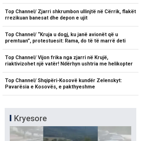
Top Channel/ Zjarri shkrumbon ullinjtë në Cërrik, flakët
rrezikuan banesat dhe depon e ujit
Top Channel/ “Kruja u dogj, ku janë avionët që u
premtuan”, protestuesit: Rama, do të të marrë deti
Top Channel/ Vijon frika nga zjarri në Krujë,
riaktivizohet një vatër! Ndërhyn ushtria me helikopter
Top Channel/ Shqipëri-Kosovë kundër Zelenskyt:
Pavarësia e Kosovës, e pakthyeshme
Kryesore