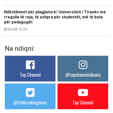
Ndëshkimet për plagjiaturë/ Universiteti i Tiranës me
rregulla të reja, të ashpra për studentët, më të buta
për pedagogët
06/08 15:24
Na ndiqni:
Top Channel
@topchannelalbania
@tchbreakingnews
Top Channel