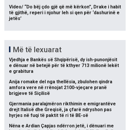
Video/ “Do bëj çdo gjë që më kërkon”, Drake i habit
të gjithë, reperi i njohur leh si qen për ‘dashurinë e
jetës’
Më të lexuarat
Vjedhja e Bankës së Shqipërisë, dy ish-punonjësit
e dënuar në betejë për të kthyer 713 milionë lekët
e grabitura
Anija romake del nga thellësia, zbulohen qindra
amfora vere në rrënojat 2100-vjeçare pranë
brigjeve të Siçilisë
Gjermania paralajmëron rikthimin e emigrantëve
drejt Italisë dhe Greqisë, ja çfarë ndryshon pas
hyrjes në fuqi të paktit të ri të BE-së
Nëna e Ardian Çapjas ndërron jetë, i dënuari me