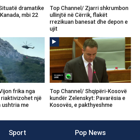
Situatë dramatike
Top Channel/ Zjarri shkrumbon
 Kanada, mbi 22
ullinjtë në Cërrik, flakët
rrezikuan banesat dhe depon e
ujit
ijon frika nga
Top Channel/ Shqipëri-Kosovë
, riaktivizohet një
kundër Zelenskyt: Pavarësia e
n ushtria me
Kosovës, e pakthyeshme
Sport
Pop News