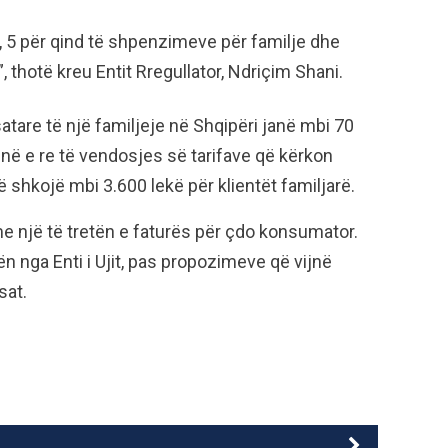
, 5 për qind të shpenzimeve për familje dhe
thotë kreu Entit Rregullator, Ndriçim Shani.
are të një familjeje në Shqipëri janë mbi 70
në e re të vendosjes së tarifave që kërkon
të shkojë mbi 3.600 lekë për klientët familjarë.
e me një të tretën e faturës për çdo konsumator.
 nga Enti i Ujit, pas propozimeve që vijnë
sat.