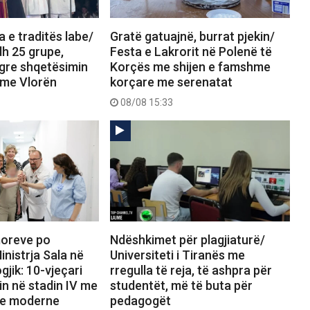
a e traditës labe/
Gratë gatuajnë, burrat pjekin/
dh 25 grupe,
Festa e Lakrorit në Polenë të
ngre shqetësimin
Korçës me shijen e famshme
 me Vlorën
korçare me serenatat
08/08 15:33
umoreve po
Ndëshkimet për plagjiaturë/
inistrja Sala në
Universiteti i Tiranës me
gjik: 10-vjeçari
rregulla të reja, të ashpra për
n në stadin IV me
studentët, më të buta për
re moderne
pedagogët