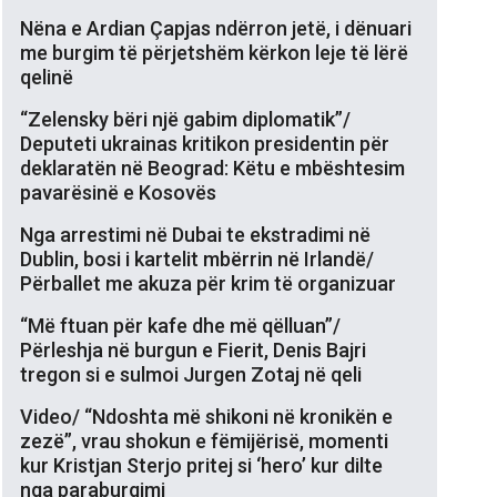
Nëna e Ardian Çapjas ndërron jetë, i dënuari
me burgim të përjetshëm kërkon leje të lërë
qelinë
“Zelensky bëri një gabim diplomatik”/
Deputeti ukrainas kritikon presidentin për
deklaratën në Beograd: Këtu e mbështesim
pavarësinë e Kosovës
Nga arrestimi në Dubai te ekstradimi në
Dublin, bosi i kartelit mbërrin në Irlandë/
Përballet me akuza për krim të organizuar
“Më ftuan për kafe dhe më qëlluan”/
Përleshja në burgun e Fierit, Denis Bajri
tregon si e sulmoi Jurgen Zotaj në qeli
Video/ “Ndoshta më shikoni në kronikën e
zezë”, vrau shokun e fëmijërisë, momenti
kur Kristjan Sterjo pritej si ‘hero’ kur dilte
nga paraburgimi