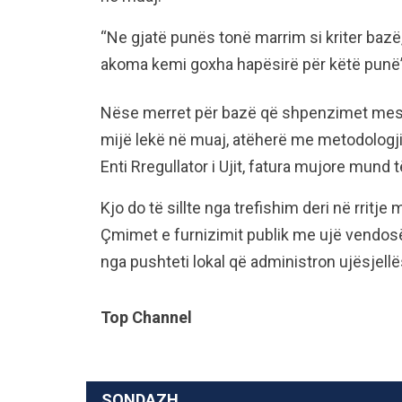
“Ne gjatë punës tonë marrim si kriter bazë
akoma kemi goxha hapësirë për këtë punë”, 
Nëse merret për bazë që shpenzimet mesat
mijë lekë në muaj, atëherë me metodologji
Enti Rregullator i Ujit, fatura mujore mund 
Kjo do të sillte nga trefishim deri në rritj
Çmimet e furnizimit publik me ujë vendosën
nga pushteti lokal që administron ujësjellë
Top Channel
SONDAZH