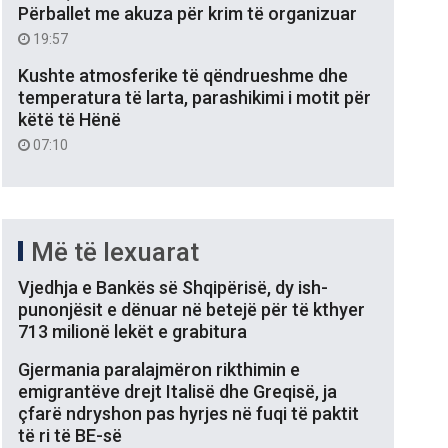
Përballet me akuza për krim të organizuar
19:57
Kushte atmosferike të qëndrueshme dhe
temperatura të larta, parashikimi i motit për
këtë të Hënë
07:10
Më të lexuarat
Vjedhja e Bankës së Shqipërisë, dy ish-
punonjësit e dënuar në betejë për të kthyer
713 milionë lekët e grabitura
Gjermania paralajmëron rikthimin e
emigrantëve drejt Italisë dhe Greqisë, ja
çfarë ndryshon pas hyrjes në fuqi të paktit
të ri të BE-së