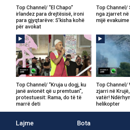
Top Channel/ “El Chapo”
Top Channel/ 
irlandez para drejtësisë, ironi
nga zjarret në
para gjyqtarëve: S’kisha kohë
mijë evakuime
për avokat
Top Channel/ “Kruja u dogj, ku
Top Channel/ V
janë avionët që u premtuan”,
zjarri në Krujë
protestuesit: Rama, do të të
vatër! Ndërhy
marrë deti
helikopter
Lajme
Bota