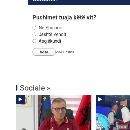
Pushimet tuaja këtë vit?
Në Shqipëri
Jashtë vendit
Asgjëkundi
Vote
View Results
Sociale »