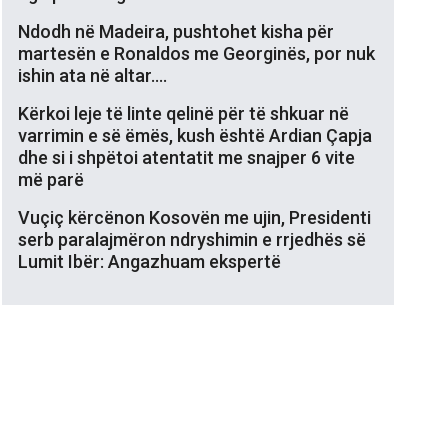
Ndodh në Madeira, pushtohet kisha për
martesën e Ronaldos me Georginës, por nuk
ishin ata në altar….
Kërkoi leje të linte qelinë për të shkuar në
varrimin e së ëmës, kush është Ardian Çapja
dhe si i shpëtoi atentatit me snajper 6 vite
më parë
Vuçiç kërcënon Kosovën me ujin, Presidenti
serb paralajmëron ndryshimin e rrjedhës së
Lumit Ibër: Angazhuam ekspertë