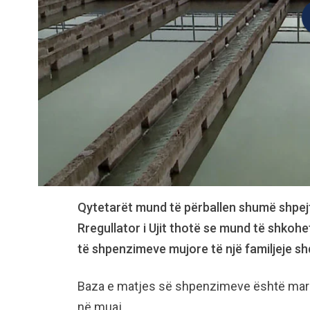
Qytetarët mund të përballen shumë shpejt m
Rregullator i Ujit thotë se mund të shkohe
të shpenzimeve mujore të një familjeje sh
Baza e matjes së shpenzimeve është marrë
në muaj.