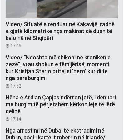
Video/ Situatë e rënduar në Kakavijë, radhë
e gjatë kilometrike nga makinat që duan të
kalojnë në Shqipëri
17:06
Video/ “Ndoshta më shikoni në kronikën e
zezë”, vrau shokun e fëmijërisë, momenti
kur Kristjan Sterjo pritej si ‘hero’ kur dilte
nga paraburgimi
17:52
Nëna e Ardian Çapjas ndërron jetë, i dënuari
me burgim të përjetshëm kërkon leje të lërë
qelinë
17:14
Nga arrestimi në Dubai te ekstradimi në
Dublin, bosi i kartelit mbërrin në Irlandë/