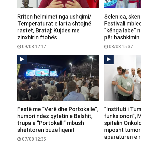
Rriten helmimet nga ushqimi/
Selenica, sken
Temperaturat e larta shtojnë
Festivali mble
rastet, Brataj: Kujdes me
“kënga labe” 
zinxhirin ftohës
për bashkimin
09/08 12:17
08/08 15:37
Festë me “Verë dhe Portokalle”,
“Instituti i T
humori ndez qytetin e Belshit,
funksionon”, M
trupa e “Portokalli” mbush
spitalin Onkolo
shëtitoren buzë liqenit
mposht tumori
aparaturën e 
07/08 12:35