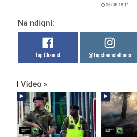
06/08 18:11
Na ndiqni:
Top Channel
@topchannelalbania
Video »