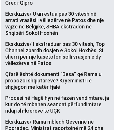
Greqi-Qipro
Ekskluzive/ U arrestua pas 30 vitesh në
arrati vrasësi i vëllezërve në Patos dhe një
vajze në Belgjikë, SHBA ekstradon në
Shqipëri Sokol Hoxhën
Ekskluzive/ I ekstraduar pas 30 vitesh, Top
Channel zbardh dosjen e Sokol Hoxhës: Si
sherri për një kasetofon solli vrasjen e dy
vëllezërve në Patos
Çfarë është dokumenti “Besa” që Rama u
propozoi shqiptarëve? Kryeministri e
shpjegon me katër fjalë
Procesi në Hagë hyn në fazën vendimtare, ja
kur do të mbahen seancat përfundimtare
ndaj ish-krerëve të UÇK
Ekskluzive/ Rama mbledh Qeverinë në
Pogradec. Ministrat raportojnë më 24 dhe