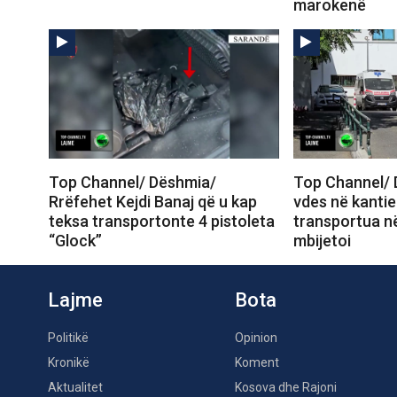
marokenë
Top Channel/ Dëshmia/
Top Channel/ 
Rrëfehet Kejdi Banaj që u kap
vdes në kantie
teksa transportonte 4 pistoleta
transportua në
“Glock”
mbijetoi
Lajme
Bota
Politikë
Opinion
Kronikë
Koment
Aktualitet
Kosova dhe Rajoni