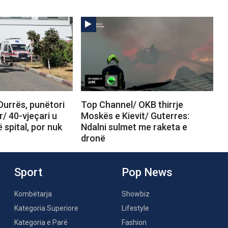
Durrës, punëtori
Top Channel/ OKB thirrje
r/ 40-vjeçari u
Moskës e Kievit/ Guterres:
 spital, por nuk
Ndalni sulmet me raketa e
dronë
Sport
Pop News
Kombëtarja
Showbiz
Kategoria Superiore
Lifestyle
Kategoria e Parë
Fashion