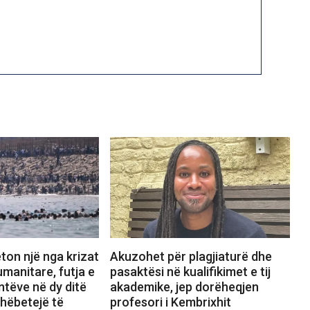
ton një nga krizat
Akuzohet për plagjiaturë dhe
manitare, futja e
pasaktësi në kualifikimet e tij
tëve në dy ditë
akademike, jep dorëheqjen
shëbetejë të
profesori i Kembrixhit