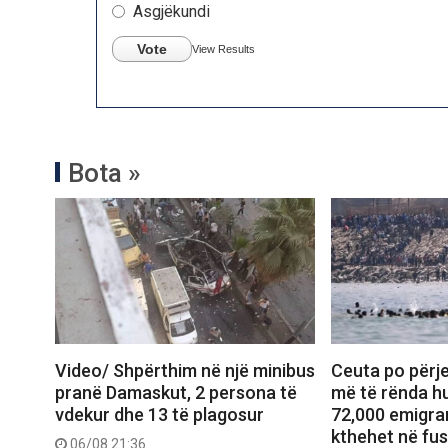
Asgjëkundi
Vote
View Results
Bota »
Video/ Shpërthim në një minibus
Ceuta po përje
pranë Damaskut, 2 persona të
më të rënda hu
vdekur dhe 13 të plagosur
72,000 emigran
kthehet në fu
06/08 21:36