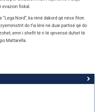
 evazion fiskal.
dhe “Lega Nord”, ka rënë dakord që nëse fiton
yeministrit do t’ia lërë në duar partisë që do
ohet, emri i shefit të ri të qeverisë duhet të
io Mattarella.