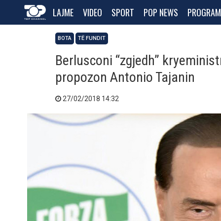
LAJME
VIDEO
SPORT
POP NEWS
PROGRAM
BOTA
TË FUNDIT
Berlusconi “zgjedh” kryeministr
propozon Antonio Tajanin
27/02/2018 14:32