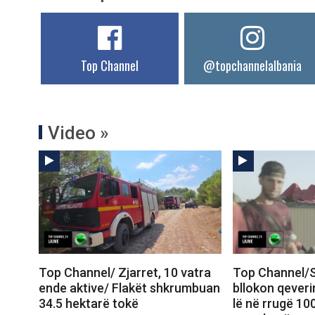
Top Channel
@topchannelalbania
Video »
Top Channel/ Zjarret, 10 vatra
Top Channel/S
ende aktive/ Flakët shkrumbuan
bllokon qeveri
34.5 hektarë tokë
lë në rrugë 10