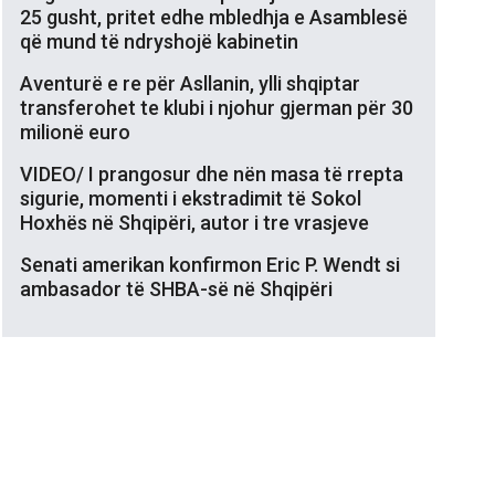
25 gusht, pritet edhe mbledhja e Asamblesë
që mund të ndryshojë kabinetin
Aventurë e re për Asllanin, ylli shqiptar
transferohet te klubi i njohur gjerman për 30
milionë euro
VIDEO/ I prangosur dhe nën masa të rrepta
sigurie, momenti i ekstradimit të Sokol
Hoxhës në Shqipëri, autor i tre vrasjeve
Senati amerikan konfirmon Eric P. Wendt si
ambasador të SHBA-së në Shqipëri