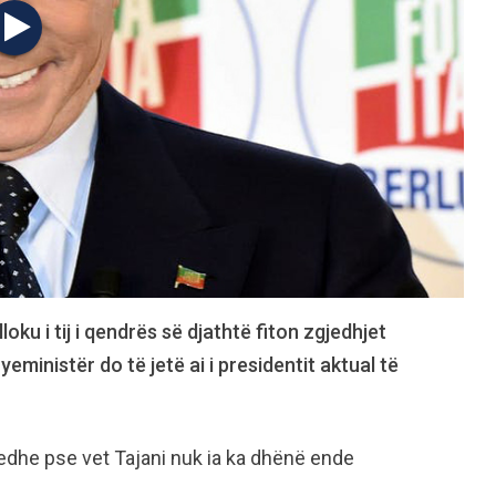
loku i tij i qendrës së djathtë fiton zgjedhjet
eministër do të jetë ai i presidentit aktual të
 edhe pse vet Tajani nuk ia ka dhënë ende