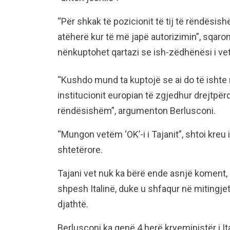
“Për shkak të pozicionit të tij të rëndësi
atëherë kur të më japë autorizimin”, sqaro
nënkuptohet qartazi se ish-zëdhënësi i vet 
“Kushdo mund ta kuptojë se ai do të ishte n
institucionit europian të zgjedhur drejtpërdr
rëndësishëm”, argumenton Berlusconi.
“Mungon vetëm ‘OK’-i i Tajanit”, shtoi kreu 
shtetërore.
Tajani vet nuk ka bërë ende asnjë koment, po
shpesh Italinë, duke u shfaqur në mitingj
djathtë.
Berlusconi ka qenë 4 herë kryeministër i Ita