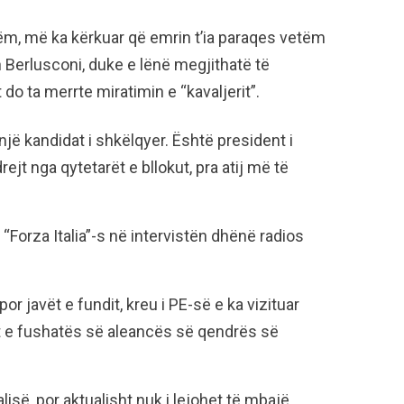
shëm, më ka kërkuar që emrin t’ia paraqes vetëm
n Berlusconi, duke e lënë megjithatë të
do ta merrte miratimin e “kavaljerit”.
jë kandidat i shkëlqyer. Është president i
ejt nga qytetarët e bllokut, pra atij më të
i “Forza Italia”-s në intervistën dhënë radios
r javët e fundit, kreu i PE-së e ka vizituar
et e fushatës së aleancës së qendrës së
lisë, por aktualisht nuk i lejohet të mbajë