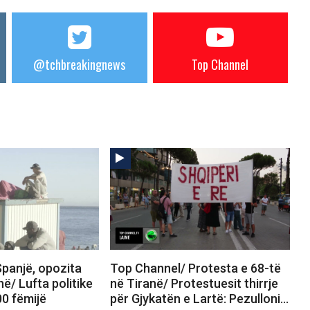
@tchbreakingnews
Top Channel
panjë, opozita
Top Channel/ Protesta e 68-të
në/ Lufta politike
në Tiranë/ Protestuesit thirrje
00 fëmijë
për Gjykatën e Lartë: Pezulloni…