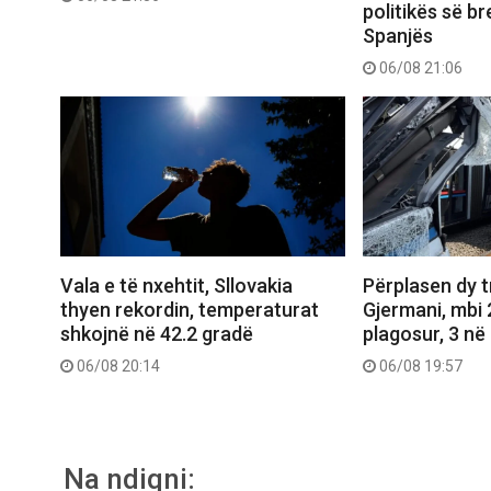
politikës së b
Spanjës
06/08 21:06
Vala e të nxehtit, Sllovakia
Përplasen dy 
thyen rekordin, temperaturat
Gjermani, mbi 
shkojnë në 42.2 gradë
plagosur, 3 në 
06/08 20:14
06/08 19:57
Na ndiqni: