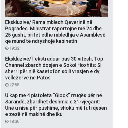
Ekskluzive/ Rama mbledh Qeverinë në
Pogradec. Ministrat raportojnë më 24 dhe
25 gusht, pritet edhe mbledhja e Asamblesë
që mund të ndryshojë kabinetin
19:32
Ekskluzive/ I ekstraduar pas 30 vitesh, Top
Channel zbardh dosjen e Sokol Hoxhës: Si
sherri për një kasetofon solli vrasjen e dy
vëllezërve në Patos
22:58
U kap me 4 pistoleta “Glock” rrugës për në
Sarandë, zbardhet dëshmia e 31-vjeçarit:
Unë u nisa për pushime, shoku më futi qesen
e zezë në makinë dhe iku
18:30