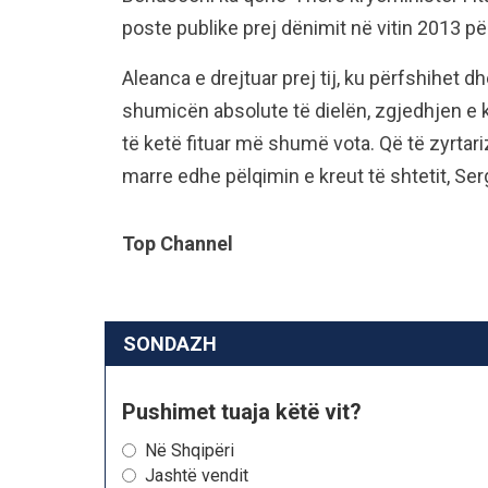
poste publike prej dënimit në vitin 2013 për
Aleanca e drejtuar prej tij, ku përfshihet 
shumicën absolute të dielën, zgjedhjen e kr
të ketë fituar më shumë vota. Që të zyrtariz
marre edhe pëlqimin e kreut të shtetit, Serg
Top Channel
SONDAZH
Pushimet tuaja këtë vit?
Në Shqipëri
Jashtë vendit