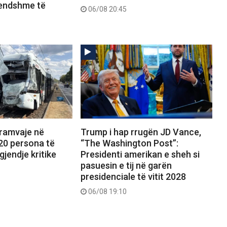
rendshme të
06/08 20:45
tramvaje në
Trump i hap rrugën JD Vance,
20 persona të
“The Washington Post”:
gjendje kritike
Presidenti amerikan e sheh si
pasuesin e tij në garën
presidenciale të vitit 2028
06/08 19:10