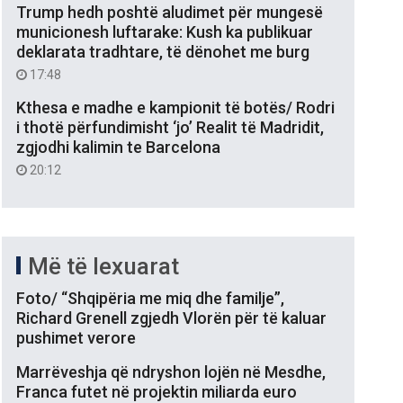
Trump hedh poshtë aludimet për mungesë
municionesh luftarake: Kush ka publikuar
deklarata tradhtare, të dënohet me burg
17:48
Kthesa e madhe e kampionit të botës/ Rodri
i thotë përfundimisht ‘jo’ Realit të Madridit,
zgjodhi kalimin te Barcelona
20:12
Më të lexuarat
Foto/ “Shqipëria me miq dhe familje”,
Richard Grenell zgjedh Vlorën për të kaluar
pushimet verore
Marrëveshja që ndryshon lojën në Mesdhe,
Franca futet në projektin miliarda euro