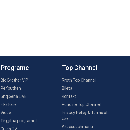
Programe
Top Channel
Big Brother VIP
Rreth Top Channel
Për’puthen
Bileta
Shqipëria LIVE
Kontakt
Fiks Fare
Puno në Top Channel
Video
Privacy Policy & Terms of
Use
Të gjitha programet
Aksesueshmëria
Guida TV