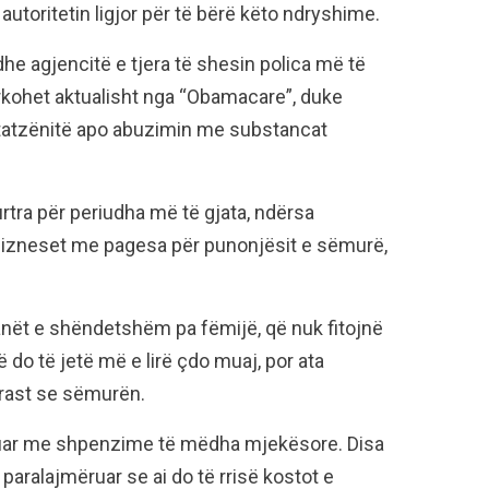
autoritetin ligjor për të bërë këto ndryshime.
he agjencitë e tjera të shesin polica më të
ërkohet aktualisht nga “Obamacare”, duke
htatzënitë apo abuzimin me substancat
tra për periudha më të gjata, ndërsa
bizneset me pagesa për punonjësit e sëmurë,
anët e shëndetshëm pa fëmijë, që nuk fitojnë
 do të jetë më e lirë çdo muaj, por ata
rast se sëmurën.
uar me shpenzime të mëdha mjekësore. Disa
 paralajmëruar se ai do të rrisë kostot e