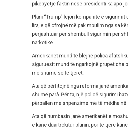
pikëpyetje faktin nëse presidenti ka apo jo 
Plani “Trump” lejon kompanitë e sigurimit d
lira, e që ofrojnë më pak mbulim nga sa k
përjashtuar për shembull sigurimin për s
narkotike.
Amerikanët mund të blejnë polica afatshkur
siguruesit mund të ngarkojnë grupet dhe 
më shumë se të tjerët.
Ata që përfitojnë nga reforma janë amerik
shumë parà. Për ta, një policë sigurimi bazë
përballen me shpenzime më të mëdha në 
Ata që humbasin janë amerikanët e mosh
e kanë duartrokitur planin, por të tjerë kanë