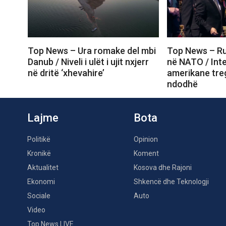
Top News – Ura romake del mbi
Top News – Ru
Danub / Niveli i ulët i ujit nxjerr
në NATO / Inte
në dritë ‘xhevahire’
amerikane tre
ndodhë
Lajme
Bota
Politikë
Opinion
Kronikë
Koment
Aktualitet
Kosova dhe Rajoni
Ekonomi
Shkencë dhe Teknologji
Sociale
Auto
Video
Top News LIVE