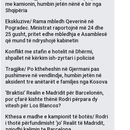
me kamionin, humbin jetën nënë e bir nga
Shqipëria
Ekskluzive/ Rama mbledh Qeverinë në
Pogradec. Ministrat raportojnë më 24 dhe
25 gusht, pritet edhe mbledhja e Asamblesë
që mund të ndryshojë kabinetin
Konflikt me stafin e hotelit në Dhërmi,
shpallet në kërkim ish-zyrtari i policisë
Tragjike/ Po ktheheshin në Gjermani pas
pushimeve në vendlindje, humbin jetën në
aksident tre anëtarët e familjes nga Kosova
‘Braktisi’ Realin e Madridit për Barcelonën,
por çfarë kishte thënë Rodri përpara dy
vitesh për Los Blancos?
Kthesa e madhe e kampionit të botës/ Rodri
i thotë përfundimisht ‘jo’ Realit të Madridit,
zgjodhi kalimin te Barcelona