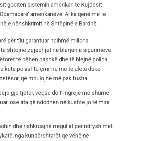
sit goditën sistemin amerikan të Kujdesit
‘Obamacare’ amerikanëve. Ai ka qenë me të
në e nënshkrimit në Shtëpinë e Bardhë.
rë për t’iu garantuar ndihmë miliona
të shtojnë zgjedhjet në blerjen e sigurimeve
torët të bëhen bashkë dhe të blejnë polica
 të ketë po ashtu çmime më të ulëta duke
ëndetësor, që mbulojnë më pak fusha.
 bëjë gjë tjetër, veçse do t’i ngrejë më shumë
r, ose ata që ndodhen në kushte jo të mira
hohin dhe rishkruajnë rregullat për ndryshimet
jykatë, nga kundërshtarët që vënë në