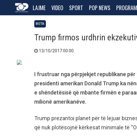
LAJME
VIDEO
SPORT
POP NEWS
PROGRAM
BOTA
Trump firmos urdhrin ekzekuti
13/10/2017 00:00
I frustruar nga përpjekjet republikane p
presidenti amerikan Donald Trump ka nënsh
e shëndetësisë që mbante firmën e paraard
milionë amerikanëve.
Trump prezantoi planet për të lejuar biznes
që nuk plotësojnë kërkesat minimale të “