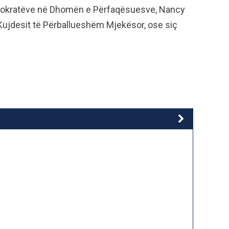
mokratëve në Dhomën e Përfaqësuesve, Nancy
ë Kujdesit të Përballueshëm Mjekësor, ose siç