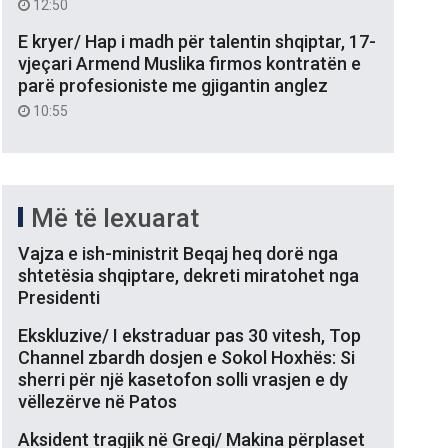
12:50
E kryer/ Hap i madh për talentin shqiptar, 17-
vjeçari Armend Muslika firmos kontratën e
parë profesioniste me gjigantin anglez
10:55
Më të lexuarat
Vajza e ish-ministrit Beqaj heq dorë nga
shtetësia shqiptare, dekreti miratohet nga
Presidenti
Ekskluzive/ I ekstraduar pas 30 vitesh, Top
Channel zbardh dosjen e Sokol Hoxhës: Si
sherri për një kasetofon solli vrasjen e dy
vëllezërve në Patos
Aksident tragjik në Greqi/ Makina përplaset