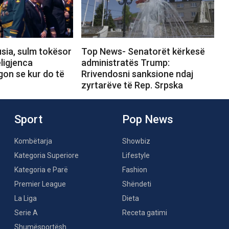
sia, sulm tokësor
Top News- Senatorët kërkesë
ligjenca
administratës Trump:
gon se kur do të
Rrivendosni sanksione ndaj
zyrtarëve të Rep. Srpska
Sport
Pop News
Kombëtarja
Showbiz
Kategoria Superiore
Lifestyle
Kategoria e Parë
Fashion
Premier League
Shëndeti
La Liga
Dieta
Serie A
Receta gatimi
Shumësportësh