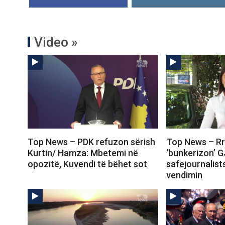
Video »
Top News – PDK refuzon sërish
Top News – Rr
Kurtin/ Hamza: Mbetemi në
‘bunkerizon’ G
opozitë, Kuvendi të bëhet sot
safejournalist
vendimin