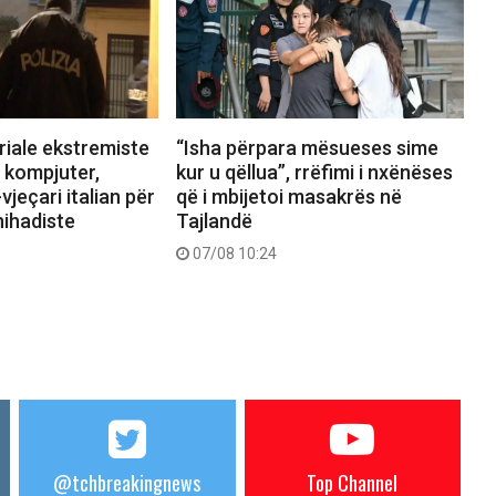
riale ekstremiste
“Isha përpara mësueses sime
 kompjuter,
kur u qëllua”, rrëfimi i nxënëses
jeçari italian për
që i mbijetoi masakrës në
ihadiste
Tajlandë
07/08 10:24
@tchbreakingnews
Top Channel