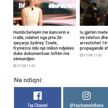
Humbi betejën me kancerin e
Iu gjetën mate
rrallë, ndahet nga jeta 26-
në telefon dhe
vjeçarja Sydney Towle,
arrestohet 16-v
frymëzoi mbi një milion ndjekës
propagandë xh
duke dokumentuar luftën me
07/08 11:00
sëmundjen
07/08 11:02
Na ndiqni:
Top Channel
@topchannelalbania