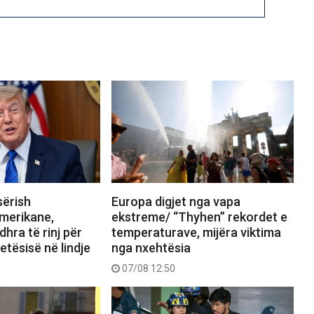
sërish
Europa digjet nga vapa
merikane,
ekstreme/ “Thyhen” rekordet e
hra të rinj për
temperaturave, mijëra viktima
etësisë në lindje
nga nxehtësia
07/08 12:50