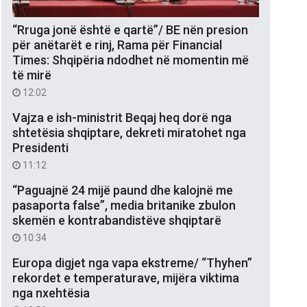
“Rruga jonë është e qartë”/ BE nën presion
për anëtarët e rinj, Rama për Financial
Times: Shqipëria ndodhet në momentin më
të mirë
12:02
Vajza e ish-ministrit Beqaj heq dorë nga
shtetësia shqiptare, dekreti miratohet nga
Presidenti
11:12
“Paguajnë 24 mijë paund dhe kalojnë me
pasaporta false”, media britanike zbulon
skemën e kontrabandistëve shqiptarë
10:34
Europa digjet nga vapa ekstreme/ “Thyhen”
rekordet e temperaturave, mijëra viktima
nga nxehtësia