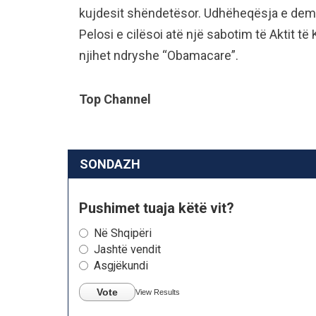
kujdesit shëndetësor. Udhëheqësja e de
Pelosi e cilësoi atë një sabotim të Aktit t
njihet ndryshe “Obamacare”.
Top Channel
SONDAZH
Pushimet tuaja këtë vit?
Në Shqipëri
Jashtë vendit
Asgjëkundi
Vote
View Results