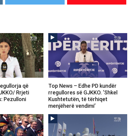
egullorja që
Top News – Edhe PD kundër
JKKO/ Rrjeti
rregullores së GJKKO. ‘Shkel
s: Pezulloni
Kushtetutën, të tërhiqet
menjëherë vendimi’