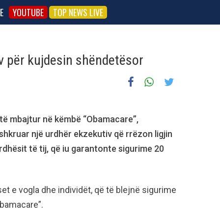
E
YOUTUBE
TOP NEWS LIVE
v për kujdesin shëndetësor
ër të mbajtur në këmbë “Obamacare”,
kruar një urdhër ekzekutiv që rrëzon ligjin
hësit të tij, që iu garantonte sigurime 20
et e vogla dhe individët, që të blejnë sigurime
Obamacare”.