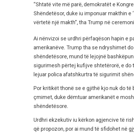
“Shtatë vite më parë, demokratët e Kongre
Shëndetësor, duke iu imponuar makthin e 
vërtetë një makth”, tha Trump në ceremoni
Ai nënvizoi se urdhri përfaqëson hapin e pa
amerikanëve. Trump tha se ndryshimet do 
shëndetësore, mund të lejojnë bashkëpunë
sigurimesh përtej kufijve shtetërorë, e do
lejuar polica afatshkurtra të sigurimit sh
Por kritikët thonë se e gjithë kjo nuk do të
çmimet, duke dëmtuar amerikanët e moshua
shëndetësore.
Urdhri ekzekutiv iu kërkon agjencive të ris
që propozon, por ai mund të sfidohet në g