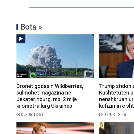
Bota »
Dronët godasin Wildberries,
Trump sfidon 
sulmohet magazina në
Kushtetutën a
Jekaterinburg, mbi 2 mijë
nënshkruan urd
kilometra larg Ukrainës
kufizimin e sht
07/08 13:51
07/08 13:18