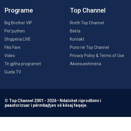
Programe
Top Channel
Big Brother VIP
Rreth Top Channel
Për’puthen
Bileta
Shqipëria LIVE
Kontakt
Fiks Fare
Puno në Top Channel
Video
Privacy Policy & Terms of Use
Të gjitha programet
Aksesueshmëria
Guida TV
© Top Channel 2001 - 2026 • Ndalohet riprodhimi i
paautorizuar i përmbajtjes së kësaj faqeje.