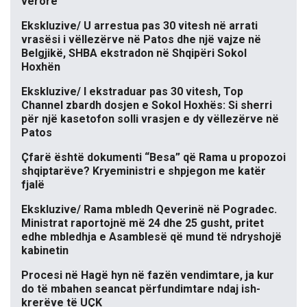
verore
Ekskluzive/ U arrestua pas 30 vitesh në arrati
vrasësi i vëllezërve në Patos dhe një vajze në
Belgjikë, SHBA ekstradon në Shqipëri Sokol
Hoxhën
Ekskluzive/ I ekstraduar pas 30 vitesh, Top
Channel zbardh dosjen e Sokol Hoxhës: Si sherri
për një kasetofon solli vrasjen e dy vëllezërve në
Patos
Çfarë është dokumenti “Besa” që Rama u propozoi
shqiptarëve? Kryeministri e shpjegon me katër
fjalë
Ekskluzive/ Rama mbledh Qeverinë në Pogradec.
Ministrat raportojnë më 24 dhe 25 gusht, pritet
edhe mbledhja e Asamblesë që mund të ndryshojë
kabinetin
Procesi në Hagë hyn në fazën vendimtare, ja kur
do të mbahen seancat përfundimtare ndaj ish-
krerëve të UÇK