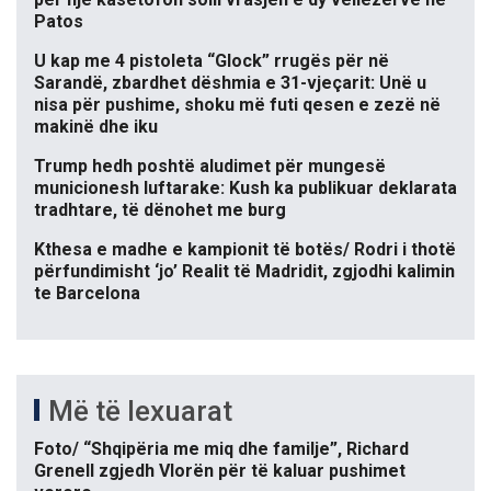
Patos
U kap me 4 pistoleta “Glock” rrugës për në
Sarandë, zbardhet dëshmia e 31-vjeçarit: Unë u
nisa për pushime, shoku më futi qesen e zezë në
makinë dhe iku
Trump hedh poshtë aludimet për mungesë
municionesh luftarake: Kush ka publikuar deklarata
tradhtare, të dënohet me burg
Kthesa e madhe e kampionit të botës/ Rodri i thotë
përfundimisht ‘jo’ Realit të Madridit, zgjodhi kalimin
te Barcelona
Më të lexuarat
Foto/ “Shqipëria me miq dhe familje”, Richard
Grenell zgjedh Vlorën për të kaluar pushimet