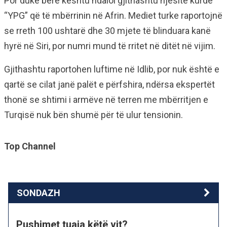
Por duke bërë kështu ndaloi gjithashtu njësitë kurde
“YPG” që të mbërrinin në Afrin. Mediet turke raportojnë
se rreth 100 ushtarë dhe 30 mjete të blinduara kanë
hyrë në Siri, por numri mund të rritet në ditët në vijim.
Gjithashtu raportohen luftime në Idlib, por nuk është e
qartë se cilat janë palët e përfshira, ndërsa ekspertët
thonë se shtimi i armëve në terren me mbërritjen e
Turqisë nuk bën shumë për të ulur tensionin.
Top Channel
SONDAZH
Pushimet tuaja këtë vit?