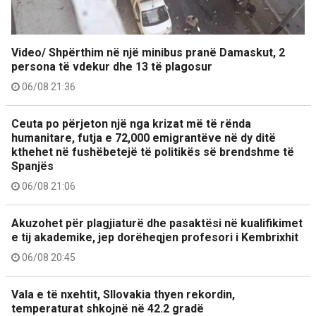
Video/ Shpërthim në një minibus pranë Damaskut, 2
persona të vdekur dhe 13 të plagosur
06/08 21:36
Ceuta po përjeton një nga krizat më të rënda
humanitare, futja e 72,000 emigrantëve në dy ditë
kthehet në fushëbetejë të politikës së brendshme të
Spanjës
06/08 21:06
Akuzohet për plagjiaturë dhe pasaktësi në kualifikimet
e tij akademike, jep dorëheqjen profesori i Kembrixhit
06/08 20:45
Vala e të nxehtit, Sllovakia thyen rekordin,
temperaturat shkojnë në 42.2 gradë