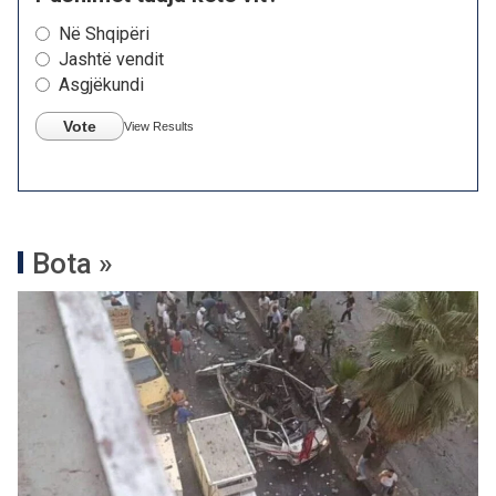
Në Shqipëri
Jashtë vendit
Asgjëkundi
Vote
View Results
Bota »