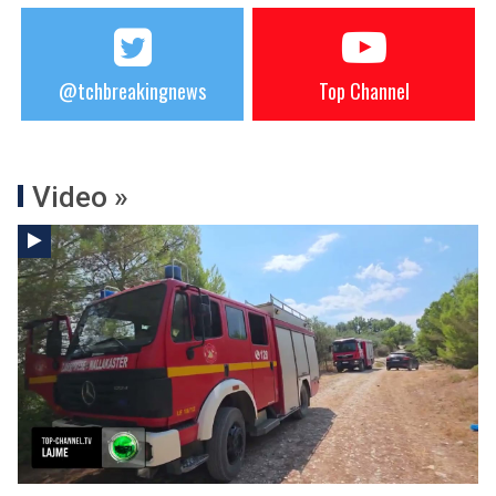
@tchbreakingnews
Top Channel
Video »