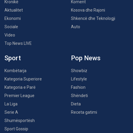
Kronikë
Koment
Aktualitet
Kosova dhe Rajoni
Ekonomi
Shkencë dhe Teknologji
Sociale
Auto
Video
Top News LIVE
Sport
Pop News
Kombëtarja
Showbiz
Kategoria Superiore
Lifestyle
Kategoria e Parë
Fashion
Premier League
Shëndeti
La Liga
Dieta
Serie A
Receta gatimi
Shumësportësh
Sport Gossip