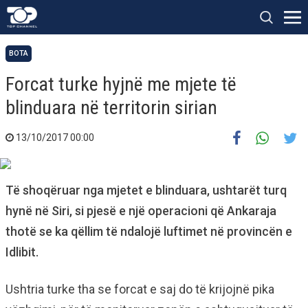
BOTA
Forcat turke hyjnë me mjete të
blinduara në territorin sirian
13/10/2017 00:00
Të shoqëruar nga mjetet e blinduara, ushtarët turq
hynë në Siri, si pjesë e një operacioni që Ankaraja
thotë se ka qëllim të ndalojë luftimet në provincën e
Idlibit.
Ushtria turke tha se forcat e saj do të krijojnë pika