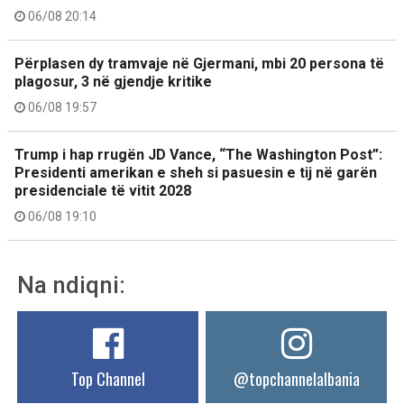
06/08 20:14
Përplasen dy tramvaje në Gjermani, mbi 20 persona të
plagosur, 3 në gjendje kritike
06/08 19:57
Trump i hap rrugën JD Vance, “The Washington Post”:
Presidenti amerikan e sheh si pasuesin e tij në garën
presidenciale të vitit 2028
06/08 19:10
Na ndiqni:
Top Channel
@topchannelalbania