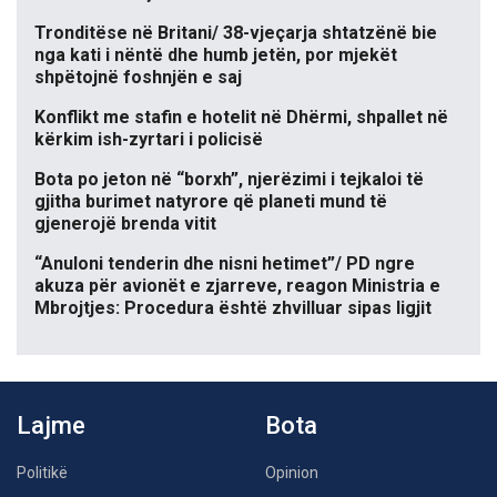
Tronditëse në Britani/ 38-vjeçarja shtatzënë bie
nga kati i nëntë dhe humb jetën, por mjekët
shpëtojnë foshnjën e saj
Konflikt me stafin e hotelit në Dhërmi, shpallet në
kërkim ish-zyrtari i policisë
Bota po jeton në “borxh”, njerëzimi i tejkaloi të
gjitha burimet natyrore që planeti mund të
gjenerojë brenda vitit
“Anuloni tenderin dhe nisni hetimet”/ PD ngre
akuza për avionët e zjarreve, reagon Ministria e
Mbrojtjes: Procedura është zhvilluar sipas ligjit
Lajme
Bota
Politikë
Opinion