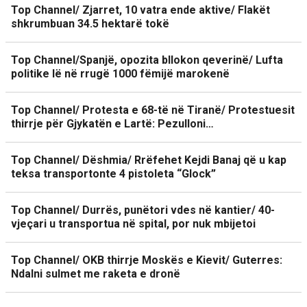
Top Channel/ Zjarret, 10 vatra ende aktive/ Flakët
shkrumbuan 34.5 hektarë tokë
Top Channel/Spanjë, opozita bllokon qeverinë/ Lufta
politike lë në rrugë 1000 fëmijë marokenë
Top Channel/ Protesta e 68-të në Tiranë/ Protestuesit
thirrje për Gjykatën e Lartë: Pezulloni…
Top Channel/ Dëshmia/ Rrëfehet Kejdi Banaj që u kap
teksa transportonte 4 pistoleta “Glock”
Top Channel/ Durrës, punëtori vdes në kantier/ 40-
vjeçari u transportua në spital, por nuk mbijetoi
Top Channel/ OKB thirrje Moskës e Kievit/ Guterres:
Ndalni sulmet me raketa e dronë