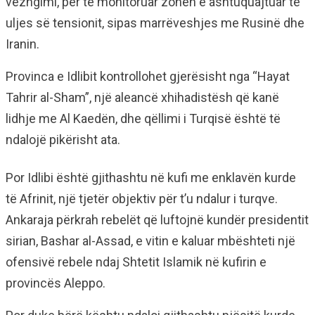
vëzhgimi, për të monitoruar zonën e ashtuquajtuar të
uljes së tensionit, sipas marrëveshjes me Rusinë dhe
Iranin.
Provinca e Idlibit kontrollohet gjerësisht nga “Hayat
Tahrir al-Sham”, një aleancë xhihadistësh që kanë
lidhje me Al Kaedën, dhe qëllimi i Turqisë është të
ndalojë pikërisht ata.
Por Idlibi është gjithashtu në kufi me enklavën kurde
të Afrinit, një tjetër objektiv për t’u ndalur i turqve.
Ankaraja përkrah rebelët që luftojnë kundër presidentit
sirian, Bashar al-Assad, e vitin e kaluar mbështeti një
ofensivë rebele ndaj Shtetit Islamik në kufirin e
provincës Aleppo.