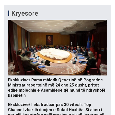
Kryesore
Ekskluzive/ Rama mbledh Qeverinë në Pogradec.
Ministrat raportojnë më 24 dhe 25 gusht, pritet
edhe mbledhja e Asamblesë që mund të ndryshojë
kabinetin
Ekskluzive/ I ekstraduar pas 30 vitesh, Top
Channel zbardh dosjen e Sokol Hoxhës: Si sherri
për një kasetofon solli vrasjen e dy vëllezërve në