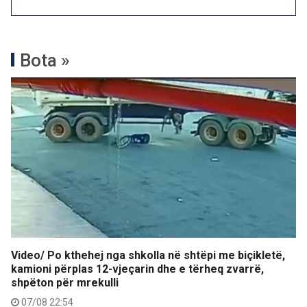
Bota »
Video/ Po kthehej nga shkolla në shtëpi me biçikletë,
kamioni përplas 12-vjeçarin dhe e tërheq zvarrë,
shpëton për mrekulli
07/08 22:54