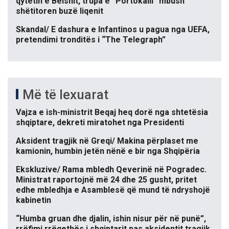
qytetin e Belshit, trupa e “Portokalli” mbush
shëtitoren buzë liqenit
Skandal/ E dashura e Infantinos u pagua nga UEFA,
pretendimi tronditës i “The Telegraph”
Më të lexuarat
Vajza e ish-ministrit Beqaj heq dorë nga shtetësia
shqiptare, dekreti miratohet nga Presidenti
Aksident tragjik në Greqi/ Makina përplaset me
kamionin, humbin jetën nënë e bir nga Shqipëria
Ekskluzive/ Rama mbledh Qeverinë në Pogradec.
Ministrat raportojnë më 24 dhe 25 gusht, pritet
edhe mbledhja e Asamblesë që mund të ndryshojë
kabinetin
“Humba gruan dhe djalin, ishin nisur për në punë”,
rrëfimi rrëqethës i shqiptarit pas aksidentit tragjik