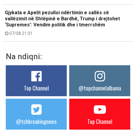
Gjykata e Apelit pezulloi ndërtimin e sallës së
vallëzimit në Shtëpinë e Bardhë, Trump i drejtohet
‘Supremes’: Vendim politik dhe i tmerrshëm
07/08 21:01
Na ndiqni:
Top Channel
@topchannelalbania
@tchbreakingnews
Top Channel