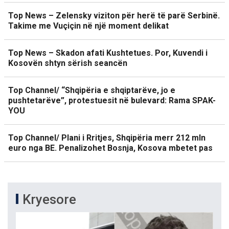
Top News – Zelensky viziton për herë të parë Serbinë.
Takime me Vuçiçin në një moment delikat
Top News – Skadon afati Kushtetues. Por, Kuvendi i
Kosovën shtyn sërish seancën
Top Channel/ “Shqipëria e shqiptarëve, jo e
pushtetarëve”, protestuesit në bulevard: Rama SPAK-
YOU
Top Channel/ Plani i Rritjes, Shqipëria merr 212 mln
euro nga BE. Penalizohet Bosnja, Kosova mbetet pas
Kryesore