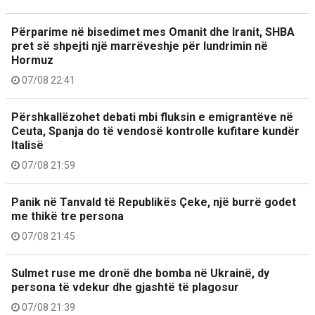
Përparime në bisedimet mes Omanit dhe Iranit, SHBA
pret së shpejti një marrëveshje për lundrimin në
Hormuz
07/08 22:41
Përshkallëzohet debati mbi fluksin e emigrantëve në
Ceuta, Spanja do të vendosë kontrolle kufitare kundër
Italisë
07/08 21:59
Panik në Tanvald të Republikës Çeke, një burrë godet
me thikë tre persona
07/08 21:45
Sulmet ruse me dronë dhe bomba në Ukrainë, dy
persona të vdekur dhe gjashtë të plagosur
07/08 21:39