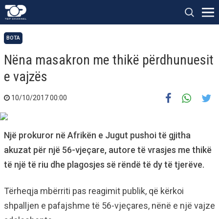
BOTA
Nëna masakron me thikë përdhunuesit
e vajzës
10/10/2017 00:00
Një prokuror në Afrikën e Jugut pushoi të gjitha
akuzat për një 56-vjeçare, autore të vrasjes me thikë
të një të riu dhe plagosjes së rëndë të dy të tjerëve.
Tërheqja mbërriti pas reagimit publik, që kërkoi
shpalljen e pafajshme të 56-vjeçares, nënë e një vajze