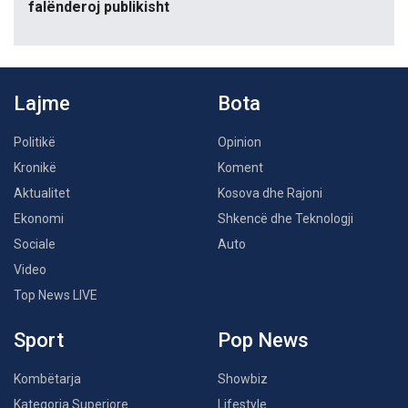
falënderoj publikisht
Lajme
Bota
Politikë
Opinion
Kronikë
Koment
Aktualitet
Kosova dhe Rajoni
Ekonomi
Shkencë dhe Teknologji
Sociale
Auto
Video
Top News LIVE
Sport
Pop News
Kombëtarja
Showbiz
Kategoria Superiore
Lifestyle