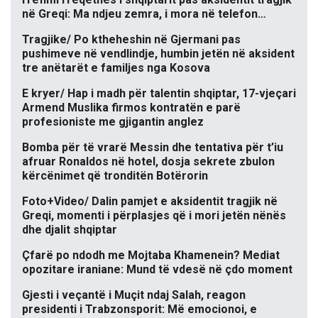
në Greqi: Ma ndjeu zemra, i mora në telefon…
Tragjike/ Po ktheheshin në Gjermani pas
pushimeve në vendlindje, humbin jetën në aksident
tre anëtarët e familjes nga Kosova
E kryer/ Hap i madh për talentin shqiptar, 17-vjeçari
Armend Muslika firmos kontratën e parë
profesioniste me gjigantin anglez
Bomba për të vrarë Messin dhe tentativa për t’iu
afruar Ronaldos në hotel, dosja sekrete zbulon
kërcënimet që tronditën Botërorin
Foto+Video/ Dalin pamjet e aksidentit tragjik në
Greqi, momenti i përplasjes që i mori jetën nënës
dhe djalit shqiptar
Çfarë po ndodh me Mojtaba Khamenein? Mediat
opozitare iraniane: Mund të vdesë në çdo moment
Gjesti i veçantë i Muçit ndaj Salah, reagon
presidenti i Trabzonsporit: Më emocionoi, e