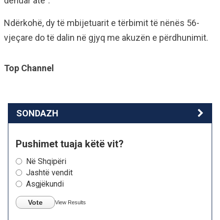
dënuar atë”.
Ndërkohë, dy të mbijetuarit e tërbimit të nënës 56-
vjeçare do të dalin në gjyq me akuzën e përdhunimit.
Top Channel
SONDAZH
Pushimet tuaja këtë vit?
Në Shqipëri
Jashtë vendit
Asgjëkundi
Vote
View Results