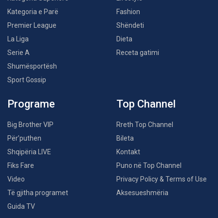
Kategoria e Parë
Fashion
Premier League
Shëndeti
La Liga
Dieta
Serie A
Receta gatimi
Shumësportësh
Sport Gossip
Programe
Top Channel
Big Brother VIP
Rreth Top Channel
Për’puthen
Bileta
Shqipëria LIVE
Kontakt
Fiks Fare
Puno në Top Channel
Video
Privacy Policy & Terms of Use
Të gjitha programet
Aksesueshmëria
Guida TV