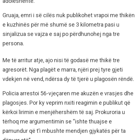
adoleshente.
Gruaja, emri i së cilës nuk publikohet vrapoi me thikën
e kuzhinës për më shumë se 3 kilometra pasi u
sinjalizua se vajza e saj po përdhunohej nga tre
persona.
Me të arritur atje, ajo nisi të godasë me thikë tre
agresorët. Nga plagët e marra, njëri prej tyre gjeti
vdekjen në vend, ndërsa dy të tjerë u plagosën rëndë.
Policia arrestoi 56-vjeçaren me akuzën e vrasjes dhe
plagosjes. Por ky veprim nxiti reagimin e publikut që
kërkoi lirimin e menjëhershëm të saj. Prokuroria u
tërhoq me argumentimin se “ishte thuajse e
pamundur që t’i mbushte mendjen gjykatës për ta