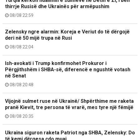
Turqia kërkon ndalimin e sulmeve në Detin e Zi, i bën
thirrje Rusisë dhe Ukrainës për armëpushim
08/08 22:59
Zelensky ngre alarmin: Koreja e Veriut do të dërgojë
deri në 50 mijë trupa në Rusi
08/08 22:04
Ish-avokati i Trump konfirmohet Prokuror i
Përgjithshëm i SHBA-së, diferencë e ngushtë votash
në Senat
08/08 20:48
Vijojnë sulmet ruse në Ukrainë/ Shpërthime me raketa
pranë Kievit, tre persona të vrarë, mes tyre një fëmijë
08/08 20:35
Ukraina siguron raketa Patriot nga SHBA, Zelensky: Do
të kemi dërgesa çdo muaj