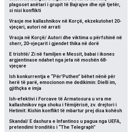
plagoset anëtari i grupit të Bajrajve dhe një tjetër,
si nisi konflikti
Vrasje me kallashnikov në Korçë, ekzekutohet 20-
vjeçari, autori në arrati
Vrasja në Korçë/ Autori dhe viktima u përfshinë në
sherr, 20-vjeçarit i gjendet thika në dorë
E trishtë/ Zi në familjen e Messit, babai i ikones
argjentinase ndahet nga jeta në moshën 68-
vjeçare
Ish konkurrentja e “Për’Puthen” bëhet nënë për
herë të parë, emocionon me dedikimin: Dielli im,
gjithçka e imja
Ish-efektivi i Forcave të Armatosura u vra me
kallashnikov nga shoku i fëmijërisë, zv. drejtori i
Hetimit: Kishin konflikt të mbartur prej disa kohësh
Skandal/ E dashura e Infantinos u pagua nga UEFA,
pretendimi tronditës i “The Telegraph”