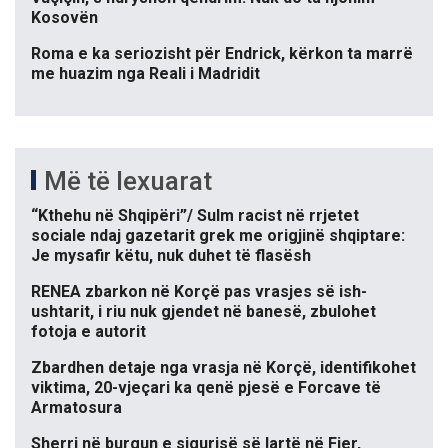
Kosovën
Roma e ka seriozisht për Endrick, kërkon ta marrë
me huazim nga Reali i Madridit
Më të lexuarat
“Kthehu në Shqipëri”/ Sulm racist në rrjetet
sociale ndaj gazetarit grek me origjinë shqiptare:
Je mysafir këtu, nuk duhet të flasësh
RENEA zbarkon në Korçë pas vrasjes së ish-
ushtarit, i riu nuk gjendet në banesë, zbulohet
fotoja e autorit
Zbardhen detaje nga vrasja në Korçë, identifikohet
viktima, 20-vjeçari ka qenë pjesë e Forcave të
Armatosura
Sherri në burgun e sigurisë së lartë në Fier,