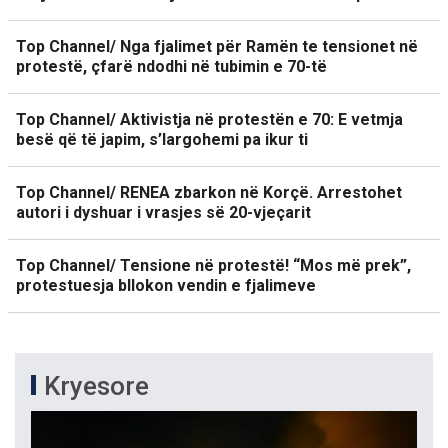
Top Channel/ Nga fjalimet për Ramën te tensionet në
protestë, çfarë ndodhi në tubimin e 70-të
Top Channel/ Aktivistja në protestën e 70: E vetmja
besë që të japim, s’largohemi pa ikur ti
Top Channel/ RENEA zbarkon në Korçë. Arrestohet
autori i dyshuar i vrasjes së 20-vjeçarit
Top Channel/ Tensione në protestë! “Mos më prek”,
protestuesja bllokon vendin e fjalimeve
Kryesore