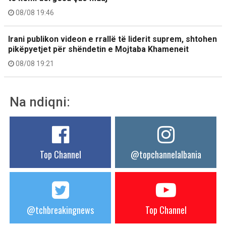
08/08 19:46
Irani publikon videon e rrallë të liderit suprem, shtohen
pikëpyetjet për shëndetin e Mojtaba Khameneit
08/08 19:21
Na ndiqni:
Top Channel
@topchannelalbania
@tchbreakingnews
Top Channel