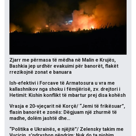
Zjarr me përmasa të mëdha në Malin e Krujës,
Bashkia jep urdhër evakuimi për banorët, flakët
rrezikojnë zonat e banuara
Ish-efektivi i Forcave të Armatosura u vra me
kallashnikov nga shoku i fëmijërisë, zv. drejtori i
Hetimit: Kishin konflikt të mbartur prej disa kohësh
Vrasja e 20-vjeçarit në Korçë/ “Jemi të frikësuar”,
flasin banorët e zonës: Dëgjuam një zhurmë të
madhe, dolëm jashtë dhe…
“Politika e Ukrainës, e njëjtë”/ Zelensky takim me
Vuçiçin, s’ndryshon qëndrim: Nuk do ta njohim