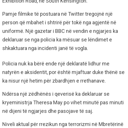
Exhibition Road, në South Kensington.
Pamje filmike të postuara në Twitter tregojnë një
person që mbahet i shtrirë për tokë nga agjentë në
uniformë. Një gazetar i BBC në vendin e ngjarjes ka
deklaruar se nga policia ka mësuar se lëndimet e
shkaktuara nga incidenti janë të vogla.
Policia nuk ka bërë ende një deklaratë lidhur me
natyrën e aksidentit, por është mjaftuar duke thënë se
ka nisur një hetim për zbardhjen e rrethanave.
Ndërsa një zëdhënës i qeverisë ka deklaruar se
kryeministrja Theresa May po vihet minutë pas minuti
në dijeni të ngjarjes dhe pasojave të saj.
Niveli aktual për rrezikun nga terrorizmi në Mbretërinë