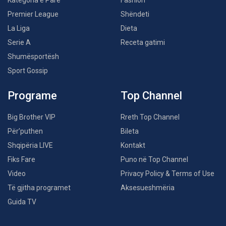
Kategoria e Parë
Fashion
Premier League
Shëndeti
La Liga
Dieta
Serie A
Receta gatimi
Shumësportësh
Sport Gossip
Programe
Top Channel
Big Brother VIP
Rreth Top Channel
Për’puthen
Bileta
Shqipëria LIVE
Kontakt
Fiks Fare
Puno në Top Channel
Video
Privacy Policy & Terms of Use
Të gjitha programet
Aksesueshmëria
Guida TV