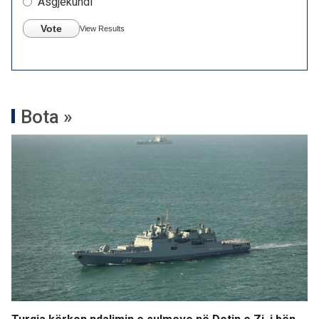
Asgjëkundi
Vote
View Results
Bota »