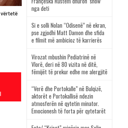
Françeska Rustem dhuron ‘show’
nga deti
 vërtetë
Si e solli Nolan “Odisenë” në ekran,
pse zgjodhi Matt Damon dhe sfida
e filmit më ambicioz të karrierës
Virozat mbushin Pediatrinë në
Vlorë, deri në 80 vizita në ditë,
fëmijët të prekur edhe me alergjitë
“Verë dhe Portokalle” në Bulqizë,
l
aktorët e Portokallisë ndezin
atmosferën në qytetin minator.
Emocionesh të forta për qytetarët
Foto/ “Kriset” miqësia mes Selin