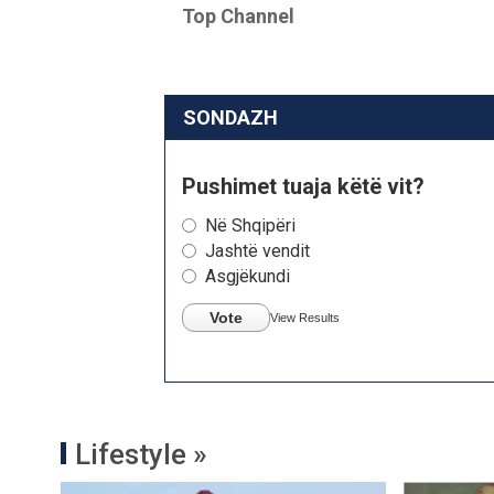
Top Channel
SONDAZH
Pushimet tuaja këtë vit?
Në Shqipëri
Jashtë vendit
Asgjëkundi
Vote
View Results
Lifestyle »