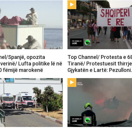
el/Spanjë, opozita
Top Channel/ Protesta e 6
verinë/ Lufta politike lë në
Tiranë/ Protestuesit thirrj
0 fëmijë marokenë
Gjykatën e Lartë: Pezullon