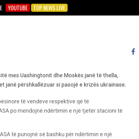
E
YOUTUBE
TOP NEWS LIVE
sitë mes Uashingtonit dhe Moskës janë të thella,
t janë përshkallëzuar si pasojë e krizës ukrainase.
pësinore të vendeve respektive që të
 po mendojnë ndërtimin e një tjetër stacioni të
SA të punojnë së bashku për ndërtimin e një