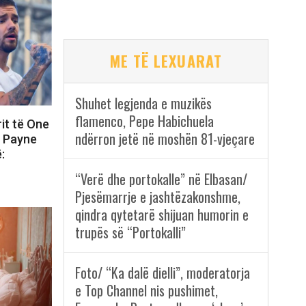
ME TË LEXUARAT
Shuhet legjenda e muzikës
flamenco, Pepe Habichuela
rit të One
ndërron jetë në moshën 81-vjeçare
m Payne
:
“Verë dhe portokalle” në Elbasan/
Pjesëmarrje e jashtëzakonshme,
qindra qytetarë shijuan humorin e
trupës së “Portokalli”
Foto/ “Ka dalë dielli”, moderatorja
e Top Channel nis pushimet,