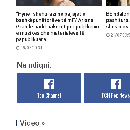
“Hynë fshehurazi në pajisjet e
BE ndalon
bashkëpunëtorëve të mi”/ Ariana
pashitura,
Grande padit hakerët për publikimin
shesin ose
e muzikës dhe materialeve të
21/07 09:
papublikuara
28/07 20:34
Na ndiqni:
Top Channel
TCH Pop News
Video »