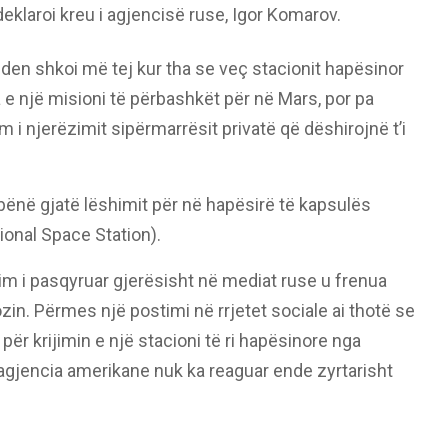
eklaroi kreu i agjencisë ruse, Igor Komarov.
lden shkoi më tej kur tha se veç stacionit hapësinor
e një misioni të përbashkët për në Mars, por pa
 i njerëzimit sipërmarrësit privatë që dëshirojnë t’i
ënë gjatë lëshimit për në hapësirë të kapsulës
ional Space Station).
m i pasqyruar gjerësisht në mediat ruse u frenua
zin. Përmes një postimi në rrjetet sociale ai thotë se
ër krijimin e një stacioni të ri hapësinore nga
jencia amerikane nuk ka reaguar ende zyrtarisht