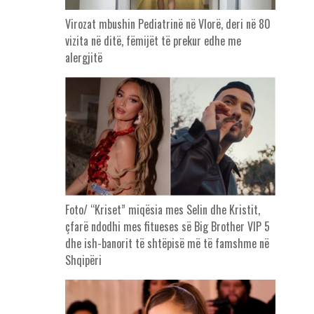
Virozat mbushin Pediatrinë në Vlorë, deri në 80
vizita në ditë, fëmijët të prekur edhe me
alergjitë
Foto/ “Kriset” miqësia mes Selin dhe Kristit,
çfarë ndodhi mes fitueses së Big Brother VIP 5
dhe ish-banorit të shtëpisë më të famshme në
Shqipëri