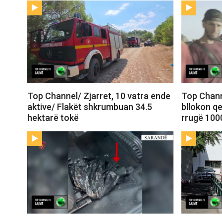
Top Channel/ Zjarret, 10 vatra ende
Top Chann
aktive/ Flakët shkrumbuan 34.5
bllokon qe
hektarë tokë
rrugë 100