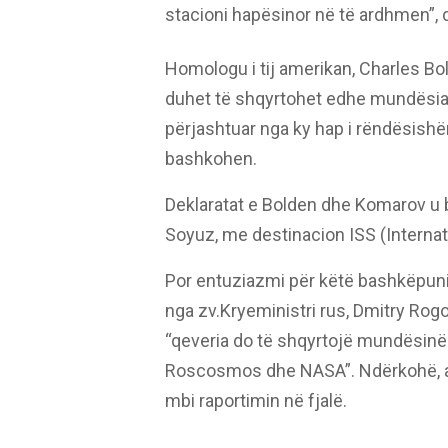
stacioni hapësinor në të ardhmen”, d
Homologu i tij amerikan, Charles Bo
duhet të shqyrtohet edhe mundësia 
përjashtuar nga ky hap i rëndësishëm
bashkohen.
Deklaratat e Bolden dhe Komarov u b
Soyuz, me destinacion ISS (Internat
Por entuziazmi për këtë bashkëpuni
nga zv.Kryeministri rus, Dmitry Rogo
“qeveria do të shqyrtojë mundësinë p
Roscosmos dhe NASA”. Ndërkohë, ag
mbi raportimin në fjalë.