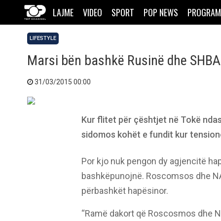
LAJME
VIDEO
SPORT
POP NEWS
PROGRAM
LIFESTYLE
Marsi bën bashkë Rusinë dhe SHBA
31/03/2015 00:00
Kur flitet për çështjet në Tokë nda
sidomos kohët e fundit kur tensione
Por kjo nuk pengon dy agjencitë ha
bashkëpunojnë. Roscomsos dhe NASA
përbashkët hapësinor.
“Ramë dakort që Roscosmos dhe NA