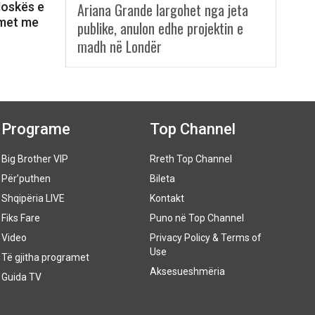
Moskës e
Ariana Grande largohet nga jeta
lmet me
publike, anulon edhe projektin e
madh në Londër
Programe
Top Channel
Big Brother VIP
Rreth Top Channel
Për’puthen
Bileta
Shqipëria LIVE
Kontakt
Fiks Fare
Puno në Top Channel
Video
Privacy Policy & Terms of
Use
Të gjitha programet
Aksesueshmëria
Guida TV