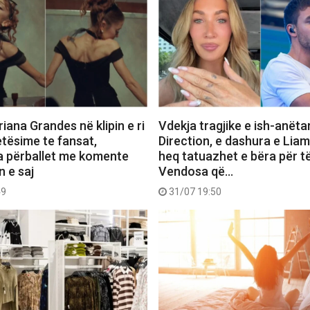
iana Grandes në klipin e ri
Vdekja tragjike e ish-anëta
etësime te fansat,
Direction, e dashura e Lia
a përballet me komente
heq tatuazhet e bëra për të
n e saj
Vendosa që…
49
31/07 19:50