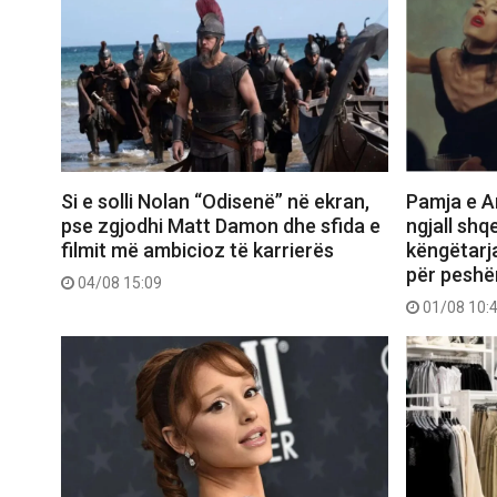
Si e solli Nolan “Odisenë” në ekran,
Pamja e Ar
pse zgjodhi Matt Damon dhe sfida e
ngjall shq
filmit më ambicioz të karrierës
këngëtarj
për peshë
04/08 15:09
01/08 10: