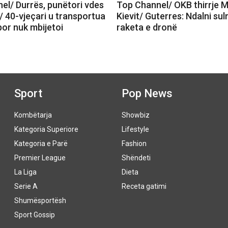
el/ Durrës, punëtori vdes
Top Channel/ OKB thirrje 
/ 40-vjeçari u transportua
Kievit/ Guterres: Ndalni su
 por nuk mbijetoi
raketa e dronë
Sport
Pop News
Kombëtarja
Showbiz
Kategoria Superiore
Lifestyle
Kategoria e Parë
Fashion
Premier League
Shëndeti
La Liga
Dieta
Serie A
Receta gatimi
Shumësportësh
Sport Gossip