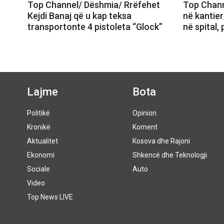
Top Channel/ Dëshmia/ Rrëfehet
Top Chann
Kejdi Banaj që u kap teksa
në kantier
transportonte 4 pistoleta “Glock”
në spital,
Lajme
Bota
Politikë
Opinion
Kronikë
Koment
Aktualitet
Kosova dhe Rajoni
Ekonomi
Shkencë dhe Teknologji
Sociale
Auto
Video
Top News LIVE