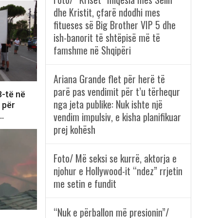
dhe Kristit, çfarë ndodhi mes
fitueses së Big Brother VIP 5 dhe
ish-banorit të shtëpisë më të
famshme në Shqipëri
Ariana Grande flet për herë të
parë pas vendimit për t’u tërhequr
8-të në
nga jeta publike: Nuk ishte një
e për
vendim impulsiv, e kisha planifikuar
i…
prej kohësh
Foto/ Më seksi se kurrë, aktorja e
njohur e Hollywood-it “ndez” rrjetin
me setin e fundit
“Nuk e përballon më presionin”/