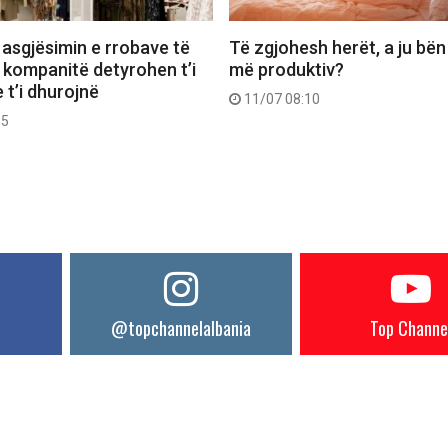
 asgjësimin e rrobave të
Të zgjohesh herët, a ju bën
 kompanitë detyrohen t’i
më produktiv?
 t’i dhurojnë
11/07 08:10
55
@topchannelalbania
Top Channe