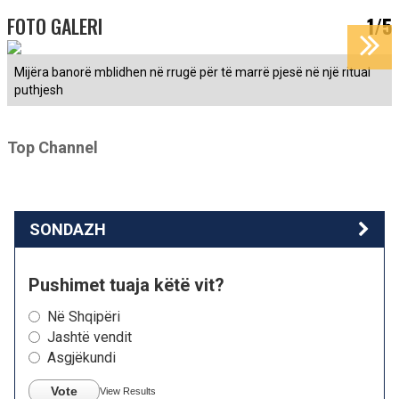
FOTO GALERI
1/5
Mijëra banorë mblidhen në rrugë për të marrë pjesë në një ritual
puthjesh
Top Channel
SONDAZH
Pushimet tuaja këtë vit?
Në Shqipëri
Jashtë vendit
Asgjëkundi
Vote
View Results