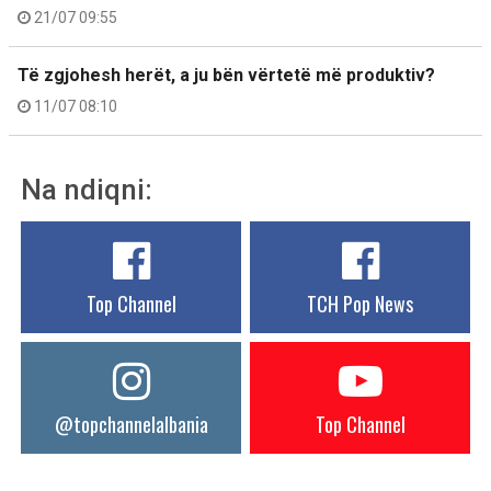
21/07 09:55
Të zgjohesh herët, a ju bën vërtetë më produktiv?
11/07 08:10
Na ndiqni:
Top Channel
TCH Pop News
@topchannelalbania
Top Channel