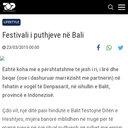
LIFESTYLE
Festivali i puthjeve në Bali
23/03/2015 00:00
Është koha më e përshtatshme të jesh i ri, i lirë dhe
beqar (ose i dashuruar marrëzisht me partnerin) në
fshatin e vogël të Denpasarit, në ishullin e Balit,
provincë e Indonezisë.
Çdo vit, një ditë pasi hindutë e Balit festojnë Ditën e
Heshtjes, mijëra banorë mblidhen në rrugë për të
marrë pjesë në një ritual puthjesh që njihet me emrin