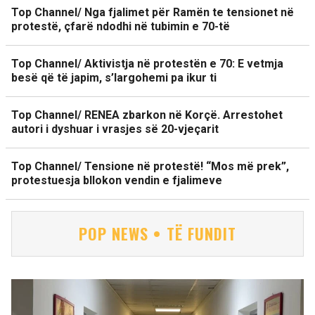
Top Channel/ Nga fjalimet për Ramën te tensionet në
protestë, çfarë ndodhi në tubimin e 70-të
Top Channel/ Aktivistja në protestën e 70: E vetmja
besë që të japim, s’largohemi pa ikur ti
Top Channel/ RENEA zbarkon në Korçë. Arrestohet
autori i dyshuar i vrasjes së 20-vjeçarit
Top Channel/ Tensione në protestë! “Mos më prek”,
protestuesja bllokon vendin e fjalimeve
POP NEWS • TË FUNDIT