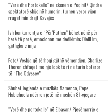
“Verë dhe Portokalle” në skenën e Peqinit/ Qindra
spektatorë shijojnë humorin, turneu veror vijon
rrugëtimin drejt Kavajës
Ish konkurrentja e “Për’Puthen” bëhet nënë për
herë të parë, emocionon me dedikimin: Dielli im,
gjithçka e imja
Foto/ Veshja që tërhoqi gjithë vëmendjen, Charlize
Theron shfaqet me një look të ri në turin botëror
të “The Odyssey”
Shuhet legjenda e muzikës flamenco, Pepe
Habichuela ndërron jetë në moshën 81-vjeçare
“Verë dhe portokalle” në Elbasan/ Pjesëmarrje e