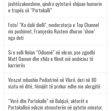
jashtëzakonshme, qindra qytetarë shijuan humorin
e trupës së “Portokalli”
Foto/ “Ka dalë dielli”, moderatorja e Top Channel
nis pushimet, Françeska Rustem dhuron ‘show’
nga deti
Si e solli Nolan “Odisenë” në ekran, pse zgjodhi
Matt Damon dhe sfida e filmit më ambicioz të
karrierës
Virozat mbushin Pediatrinë në Vlorë, deri në 80
vizita në ditë, fëmijët të prekur edhe me alergjitë
“Verë dhe Portokalle” në Bulqizë, aktorët e
Portokallisë ndezin atmosferën në qytetin minator.