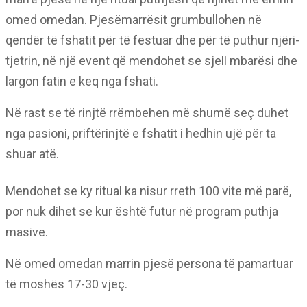
omed omedan. Pjesëmarrësit grumbullohen në
qendër të fshatit për të festuar dhe për të puthur njëri-
tjetrin, në një event që mendohet se sjell mbarësi dhe
largon fatin e keq nga fshati.
Në rast se të rinjtë rrëmbehen më shumë seç duhet
nga pasioni, priftërinjtë e fshatit i hedhin ujë për ta
shuar atë.
Mendohet se ky ritual ka nisur rreth 100 vite më parë,
por nuk dihet se kur është futur në program puthja
masive.
Në omed omedan marrin pjesë persona të pamartuar
të moshës 17-30 vjeç.