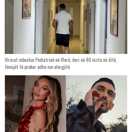
Virozat mbushin Pediatrinë në Vlorë, deri në 80 vizita në ditë,
fëmijët të prekur edhe me alergjitë