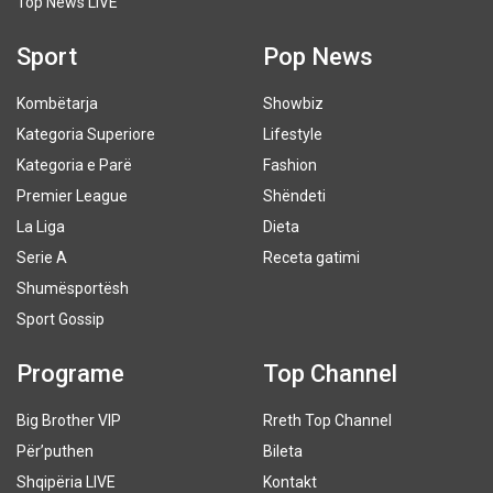
Top News LIVE
Sport
Pop News
Kombëtarja
Showbiz
Kategoria Superiore
Lifestyle
Kategoria e Parë
Fashion
Premier League
Shëndeti
La Liga
Dieta
Serie A
Receta gatimi
Shumësportësh
Sport Gossip
Programe
Top Channel
Big Brother VIP
Rreth Top Channel
Për’puthen
Bileta
Shqipëria LIVE
Kontakt