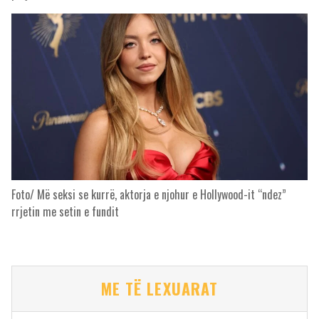
Foto/ Më seksi se kurrë, aktorja e njohur e Hollywood-it “ndez”
rrjetin me setin e fundit
ME TË LEXUARAT