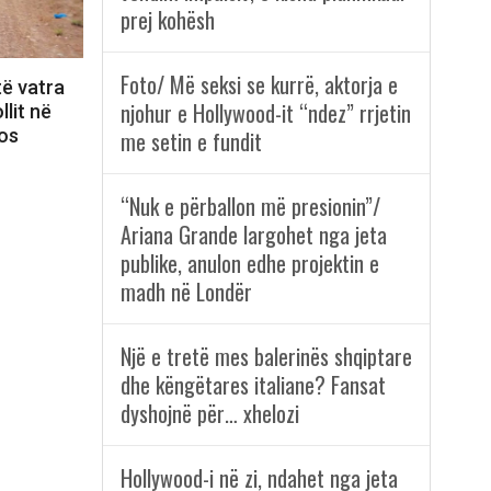
prej kohësh
Foto/ Më seksi se kurrë, aktorja e
të vatra
njohur e Hollywood-it “ndez” rrjetin
llit në
tos
me setin e fundit
“Nuk e përballon më presionin”/
Ariana Grande largohet nga jeta
publike, anulon edhe projektin e
madh në Londër
Një e tretë mes balerinës shqiptare
dhe këngëtares italiane? Fansat
dyshojnë për… xhelozi
Hollywood-i në zi, ndahet nga jeta