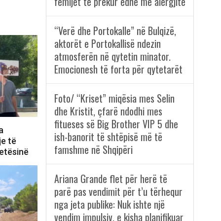
fëmijët të prekur edhe me alergjitë
“Verë dhe Portokalle” në Bulqizë,
aktorët e Portokallisë ndezin
atmosferën në qytetin minator.
Emocionesh të forta për qytetarët
Foto/ “Kriset” miqësia mes Selin
dhe Kristit, çfarë ndodhi mes
fitueses së Big Brother VIP 5 dhe
a
ish-banorit të shtëpisë më të
je të
famshme në Shqipëri
tetësinë
Ariana Grande flet për herë të
parë pas vendimit për t’u tërhequr
nga jeta publike: Nuk ishte një
vendim impulsiv, e kisha planifikuar