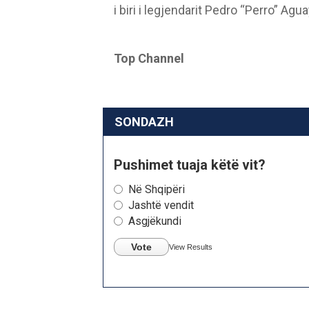
i biri i legjendarit Pedro “Perro” Agua
Top Channel
SONDAZH
Pushimet tuaja këtë vit?
Në Shqipëri
Jashtë vendit
Asgjëkundi
Vote
View Results