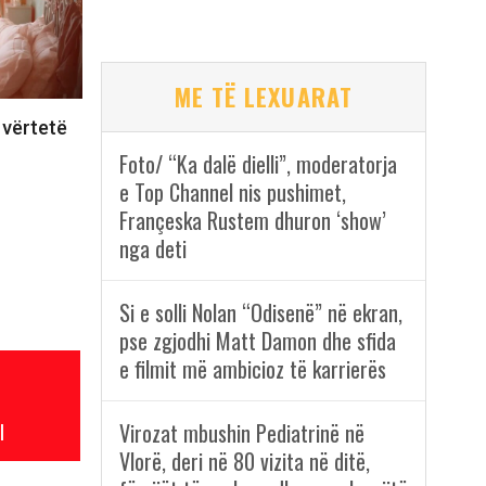
ME TË LEXUARAT
 vërtetë
Foto/ “Ka dalë dielli”, moderatorja
e Top Channel nis pushimet,
Françeska Rustem dhuron ‘show’
nga deti
Si e solli Nolan “Odisenë” në ekran,
pse zgjodhi Matt Damon dhe sfida
e filmit më ambicioz të karrierës
Virozat mbushin Pediatrinë në
l
Vlorë, deri në 80 vizita në ditë,