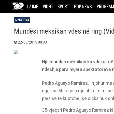
LAJME
VIDEO
SPORT
POP NEWS
PROGRAM
LIFESTYLE
Mundësi meksikan vdes në ring (Vi
22/03/2015 00:00
Një mundës meksikan ka vdekur në r
ndeshje para mijëra spektatorëve 
Pedro Aguayo Ramirez, i njohur me n
ngeli në litarë pas një shkelmimi në
para se të kuptohej se diçka nuk sh
35-vjeçari Pedro Aguayo Ramirez ki