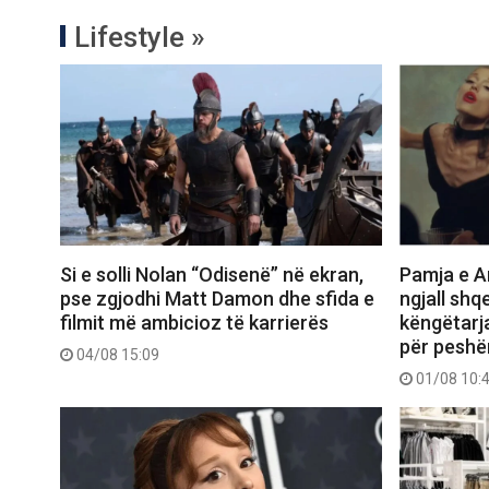
Lifestyle »
Si e solli Nolan “Odisenë” në ekran,
Pamja e Ar
pse zgjodhi Matt Damon dhe sfida e
ngjall shq
filmit më ambicioz të karrierës
këngëtarj
për peshë
04/08 15:09
01/08 10: