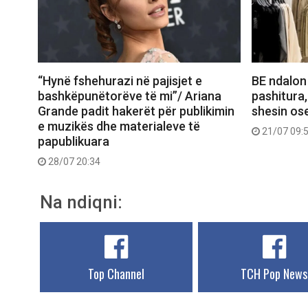
“Hynë fshehurazi në pajisjet e
BE ndalon
bashkëpunëtorëve të mi”/ Ariana
pashitura,
Grande padit hakerët për publikimin
shesin ose
e muzikës dhe materialeve të
21/07 09:
papublikuara
28/07 20:34
Na ndiqni:
Top Channel
TCH Pop News