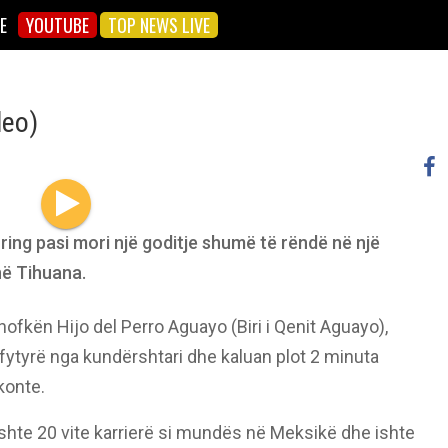
E
YOUTUBE
TOP NEWS LIVE
deo)
ing pasi mori një goditje shumë të rëndë në një
në Tihuana.
ofkën Hijo del Perro Aguayo (Biri i Qenit Aguayo),
 fytyrë nga kundërshtari dhe kaluan plot 2 minuta
konte.
shte 20 vite karrierë si mundës në Meksikë dhe ishte