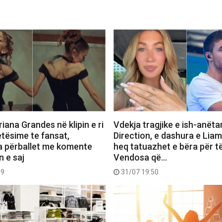
iana Grandes në klipin e ri
Vdekja tragjike e ish-anëta
etësime te fansat,
Direction, e dashura e Lia
a përballet me komente
heq tatuazhet e bëra për të
n e saj
Vendosa që…
49
31/07 19:50