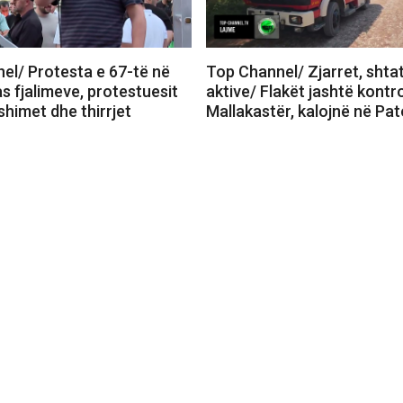
el/ Protesta e 67-të në
Top Channel/ Zjarret, shta
s fjalimeve, protestuesit
aktive/ Flakët jashtë kontro
himet dhe thirrjet
Mallakastër, kalojnë në Pa