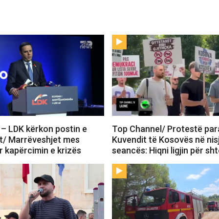
– LDK kërkon postin e
Top Channel/ Protestë par
it/ Marrëveshjet mes
Kuvendit të Kosovës në nis
r kapërcimin e krizës
seancës: Hiqni ligjin për sh