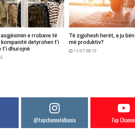
 asgjësimin e rrobave të
Të zgjohesh herët, a ju bën
 kompanitë detyrohen t’i
më produktiv?
 t’i dhurojnë
11/07 08:10
55
@topchannelalbania
Top Channe