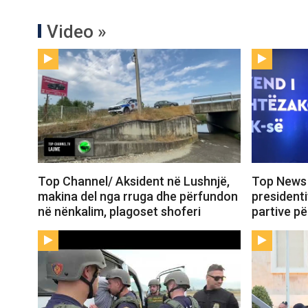
Video »
Top Channel/ Aksident në Lushnjë,
Top News 
makina del nga rruga dhe përfundon
president
në nënkalim, plagoset shoferi
partive pë