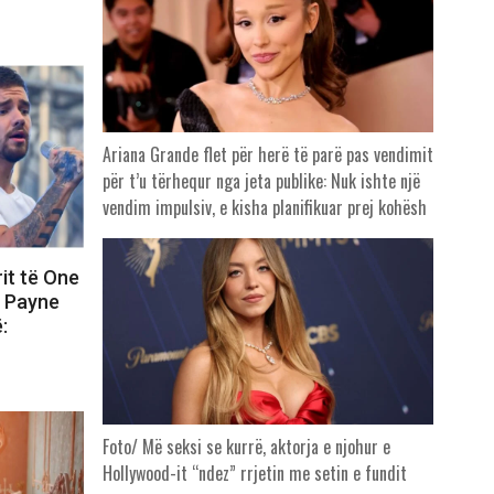
Ariana Grande flet për herë të parë pas vendimit
për t’u tërhequr nga jeta publike: Nuk ishte një
vendim impulsiv, e kisha planifikuar prej kohësh
rit të One
m Payne
:
Foto/ Më seksi se kurrë, aktorja e njohur e
Hollywood-it “ndez” rrjetin me setin e fundit