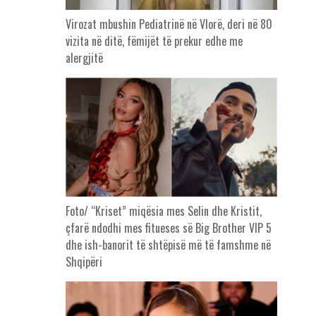
Virozat mbushin Pediatrinë në Vlorë, deri në 80
vizita në ditë, fëmijët të prekur edhe me
alergjitë
Foto/ “Kriset” miqësia mes Selin dhe Kristit,
çfarë ndodhi mes fitueses së Big Brother VIP 5
dhe ish-banorit të shtëpisë më të famshme në
Shqipëri