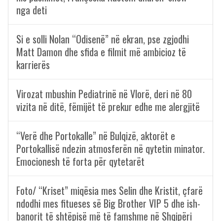
nga deti
Si e solli Nolan “Odisenë” në ekran, pse zgjodhi
Matt Damon dhe sfida e filmit më ambicioz të
karrierës
Virozat mbushin Pediatrinë në Vlorë, deri në 80
vizita në ditë, fëmijët të prekur edhe me alergjitë
“Verë dhe Portokalle” në Bulqizë, aktorët e
Portokallisë ndezin atmosferën në qytetin minator.
Emocionesh të forta për qytetarët
Foto/ “Kriset” miqësia mes Selin dhe Kristit, çfarë
ndodhi mes fitueses së Big Brother VIP 5 dhe ish-
banorit të shtëpisë më të famshme në Shqipëri