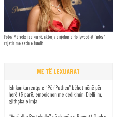
Foto/ Më seksi se kurrë, aktorja e njohur e Hollywood-it “ndez”
rrjetin me setin e fundit
ME TË LEXUARAT
Ish konkurrentja e “Për’Puthen” bëhet nënë për
herë të parë, emocionon me dedikimin: Dielli im,
gjithçka e imja
“Verë dhe Portokalle” në skenën e Peqinit/ Qindra