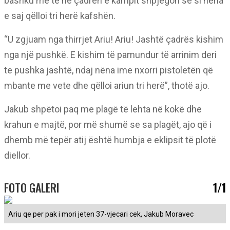
bashku me të në çadrën e kampit shpjegon se si nëna
e saj qëlloi tri herë kafshën.
“U zgjuam nga thirrjet Ariu! Ariu! Jashtë çadrës kishim
nga një pushkë. E kishim të pamundur të arrinim deri
te pushka jashtë, ndaj nëna ime nxorri pistoletën që
mbante me vete dhe qëlloi ariun tri herë”, thotë ajo.
Jakub shpëtoi paq me plagë të lehta në kokë dhe
krahun e majtë, por më shumë se sa plagët, ajo që i
dhemb më tepër atij është humbja e eklipsit të plotë
diellor.
FOTO GALERI
1/1
Ariu qe per pak i mori jeten 37-vjecari cek, Jakub Moravec