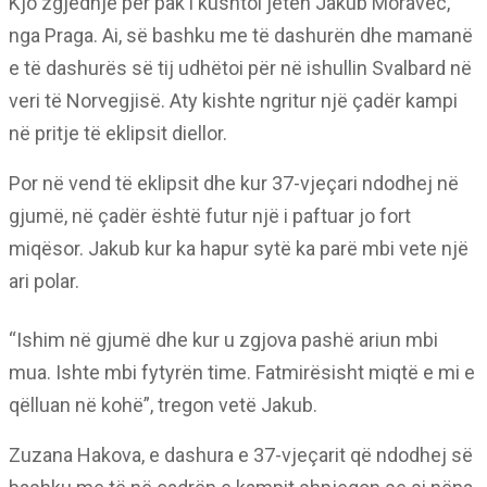
Kjo zgjedhje për pak i kushtoi jetën Jakub Moravec,
nga Praga. Ai, së bashku me të dashurën dhe mamanë
e të dashurës së tij udhëtoi për në ishullin Svalbard në
veri të Norvegjisë. Aty kishte ngritur një çadër kampi
në pritje të eklipsit diellor.
Por në vend të eklipsit dhe kur 37-vjeçari ndodhej në
gjumë, në çadër është futur një i paftuar jo fort
miqësor. Jakub kur ka hapur sytë ka parë mbi vete një
ari polar.
“Ishim në gjumë dhe kur u zgjova pashë ariun mbi
mua. Ishte mbi fytyrën time. Fatmirësisht miqtë e mi e
qëlluan në kohë”, tregon vetë Jakub.
Zuzana Hakova, e dashura e 37-vjeçarit që ndodhej së