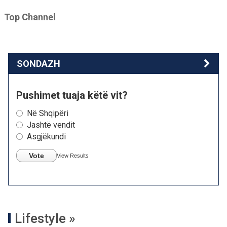
Top Channel
SONDAZH
Pushimet tuaja këtë vit?
Në Shqipëri
Jashtë vendit
Asgjëkundi
Vote
View Results
Lifestyle »