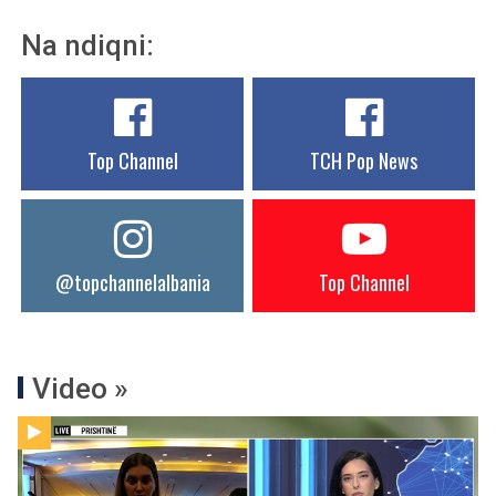
Na ndiqni:
Top Channel
TCH Pop News
@topchannelalbania
Top Channel
Video »