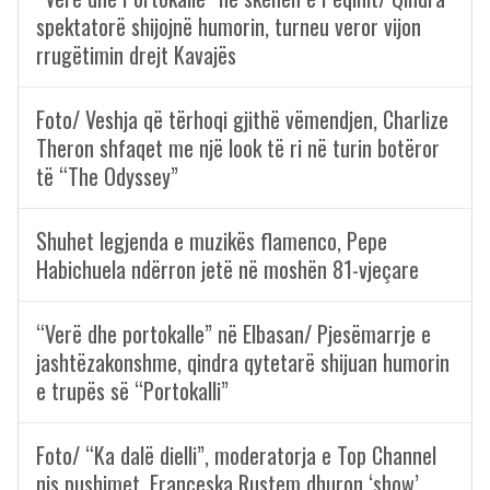
spektatorë shijojnë humorin, turneu veror vijon
rrugëtimin drejt Kavajës
Foto/ Veshja që tërhoqi gjithë vëmendjen, Charlize
Theron shfaqet me një look të ri në turin botëror
të “The Odyssey”
Shuhet legjenda e muzikës flamenco, Pepe
Habichuela ndërron jetë në moshën 81-vjeçare
“Verë dhe portokalle” në Elbasan/ Pjesëmarrje e
jashtëzakonshme, qindra qytetarë shijuan humorin
e trupës së “Portokalli”
Foto/ “Ka dalë dielli”, moderatorja e Top Channel
nis pushimet, Françeska Rustem dhuron ‘show’