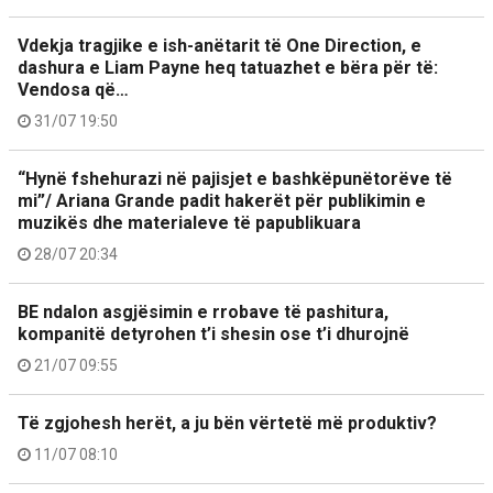
Vdekja tragjike e ish-anëtarit të One Direction, e
dashura e Liam Payne heq tatuazhet e bëra për të:
Vendosa që…
31/07 19:50
“Hynë fshehurazi në pajisjet e bashkëpunëtorëve të
mi”/ Ariana Grande padit hakerët për publikimin e
muzikës dhe materialeve të papublikuara
28/07 20:34
BE ndalon asgjësimin e rrobave të pashitura,
kompanitë detyrohen t’i shesin ose t’i dhurojnë
21/07 09:55
Të zgjohesh herët, a ju bën vërtetë më produktiv?
11/07 08:10