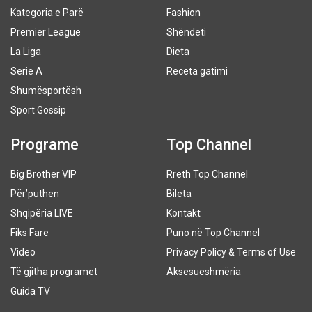
Kategoria e Parë
Fashion
Premier League
Shëndeti
La Liga
Dieta
Serie A
Receta gatimi
Shumësportësh
Sport Gossip
Programe
Top Channel
Big Brother VIP
Rreth Top Channel
Për’puthen
Bileta
Shqipëria LIVE
Kontakt
Fiks Fare
Puno në Top Channel
Video
Privacy Policy & Terms of Use
Të gjitha programet
Aksesueshmëria
Guida TV