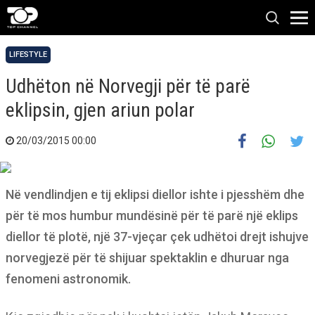
LIFESTYLE
Udhëton në Norvegji për të parë
eklipsin, gjen ariun polar
20/03/2015 00:00
Në vendlindjen e tij eklipsi diellor ishte i pjesshëm dhe
për të mos humbur mundësinë për të parë një eklips
diellor të plotë, një 37-vjeçar çek udhëtoi drejt ishujve
norvegjezë për të shijuar spektaklin e dhuruar nga
fenomeni astronomik.