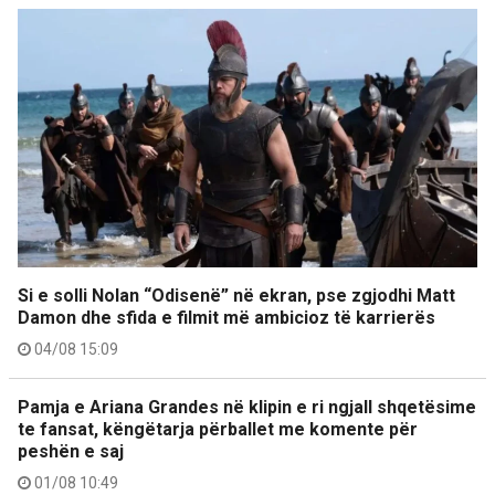
Si e solli Nolan “Odisenë” në ekran, pse zgjodhi Matt
Damon dhe sfida e filmit më ambicioz të karrierës
04/08 15:09
Pamja e Ariana Grandes në klipin e ri ngjall shqetësime
te fansat, këngëtarja përballet me komente për
peshën e saj
01/08 10:49