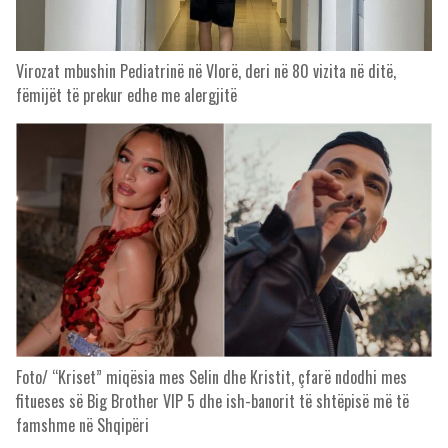
Virozat mbushin Pediatrinë në Vlorë, deri në 80 vizita në ditë,
fëmijët të prekur edhe me alergjitë
Foto/ “Kriset” miqësia mes Selin dhe Kristit, çfarë ndodhi mes
fitueses së Big Brother VIP 5 dhe ish-banorit të shtëpisë më të
famshme në Shqipëri