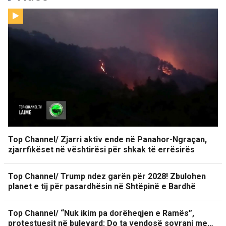
Top Channel/ Zjarri aktiv ende në Panahor-Ngraçan,
zjarrfikëset në vështirësi për shkak të errësirës
Top Channel/ Trump ndez garën për 2028! Zbulohen
planet e tij për pasardhësin në Shtëpinë e Bardhë
Top Channel/ “Nuk ikim pa dorëheqjen e Ramës”,
protestuesit në bulevard: Do ta vendosë sovrani me…