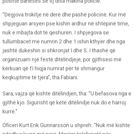
poshtë banesës së tij disa makina policie.
“Dëgjova trokitje në derë dhe pashë policinë. Kur më
shpjeguan arsyen pse kishin ardhur në shtëpinë time,
nuk e mbajta dot të qeshurën. I shpjegova se
tullumbacet me numrin 2 dhe 1 ishin kthyer dhe nga
jashtë dukeshin si shkronjat I dhe S. I thashë që
organizuam një festë ditëlindjeje, por gjithsesi më
kërkuan që t’i hiqja numrat për të shmangur
keqkuptime të tjera”, tha Fabiani.
Sara, vajza që kishte ditëlindjen, tha: “U befasova nga e
gjithë kjo. Sigurisht që këtë ditëlindje nuk do e harroj
kurrë.”
Oficeri Kurt Erik Gunnarsson u shpreh: “Nuk më kishte