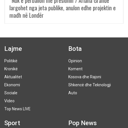
“Nuk e përballon më presionin”/ Ariana Grande
largohet nga jeta publike, anulon edhe projektin e
madh në Londër
Lajme
Bota
Politikë
Opinion
Kronikë
Koment
Aktualitet
Kosova dhe Rajoni
Ekonomi
Shkencë dhe Teknologji
Sociale
Auto
Video
Top News LIVE
Sport
Pop News