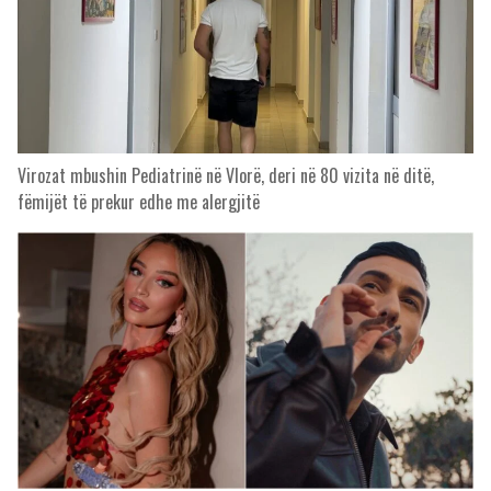
Virozat mbushin Pediatrinë në Vlorë, deri në 80 vizita në ditë,
fëmijët të prekur edhe me alergjitë