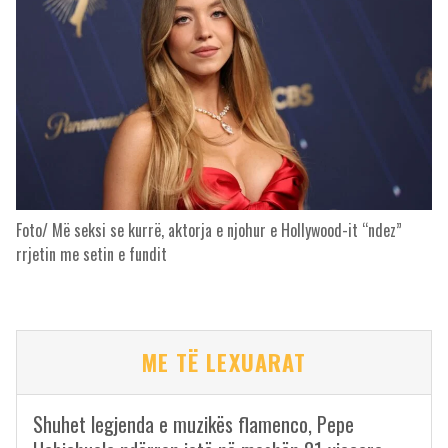
Foto/ Më seksi se kurrë, aktorja e njohur e Hollywood-it “ndez”
rrjetin me setin e fundit
ME TË LEXUARAT
Shuhet legjenda e muzikës flamenco, Pepe