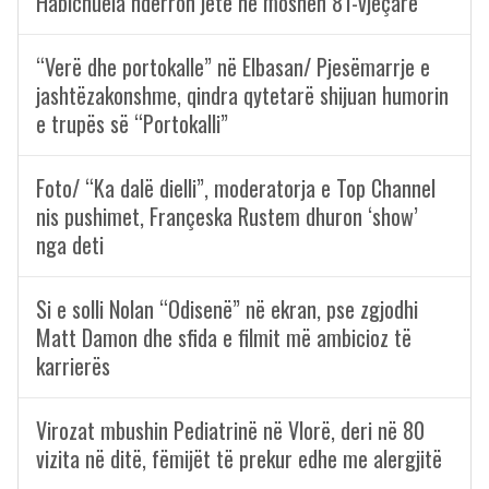
Habichuela ndërron jetë në moshën 81-vjeçare
“Verë dhe portokalle” në Elbasan/ Pjesëmarrje e
jashtëzakonshme, qindra qytetarë shijuan humorin
e trupës së “Portokalli”
Foto/ “Ka dalë dielli”, moderatorja e Top Channel
nis pushimet, Françeska Rustem dhuron ‘show’
nga deti
Si e solli Nolan “Odisenë” në ekran, pse zgjodhi
Matt Damon dhe sfida e filmit më ambicioz të
karrierës
Virozat mbushin Pediatrinë në Vlorë, deri në 80
vizita në ditë, fëmijët të prekur edhe me alergjitë