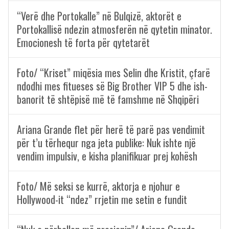
“Verë dhe Portokalle” në Bulqizë, aktorët e
Portokallisë ndezin atmosferën në qytetin minator.
Emocionesh të forta për qytetarët
Foto/ “Kriset” miqësia mes Selin dhe Kristit, çfarë
ndodhi mes fitueses së Big Brother VIP 5 dhe ish-
banorit të shtëpisë më të famshme në Shqipëri
Ariana Grande flet për herë të parë pas vendimit
për t’u tërhequr nga jeta publike: Nuk ishte një
vendim impulsiv, e kisha planifikuar prej kohësh
Foto/ Më seksi se kurrë, aktorja e njohur e
Hollywood-it “ndez” rrjetin me setin e fundit