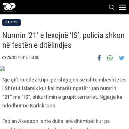
LIFESTYLE
Numrin ‘21’ e lexojnë ‘IS’, policia shkon
në festën e ditëlindjes
25/02/2015 00:00
Një çift suedez krijoi përshtypjen se ishte mbështetës
i Shtetit Islamik kur kalimtarët ngatërruan numrin
“21” me “IS”, shkurtimin e grupit terrorist. Ngjarja ka
ndodhur në Karlskrona.
Fabian Akesson ishte duke larë dhëmbët kur pa