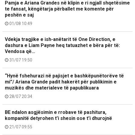
Pamja e Ariana Grandes në klipin e ri ngjall shqetësime
te fansat, këngëtarja përballet me komente për
peshën e saj
01/08 10:49
Vdekja tragjike e ish-anëtarit të One Direction, e
dashura e Liam Payne heq tatuazhet e bëra për të:
Vendosa që…
31/07 19:50
“Hynë fshehurazi në pajisjet e bashkëpunëtorëve të
mi”/ Ariana Grande padit hakerët për publikimin e
muzikës dhe materialeve të papublikuara
28/07 20:34
BE ndalon asgjësimin e rrobave të pashitura,
kompanitë detyrohen t’i shesin ose t’i dhurojnë
21/07 09:55