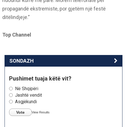
ndodhur kurrë më parë. Morëm telefonatë për
propagandë ekstremiste, por gjetëm një festë
ditëlindjeje.”
Top Channel
SONDAZH
Pushimet tuaja këtë vit?
Në Shqipëri
Jashtë vendit
Asgjëkundi
Vote
View Results