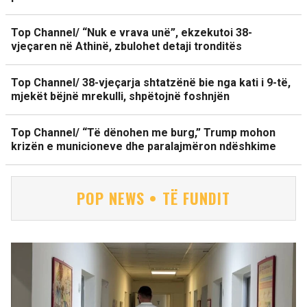
Top Channel/ “Nuk e vrava unë”, ekzekutoi 38-
vjeçaren në Athinë, zbulohet detaji tronditës
Top Channel/ 38-vjeçarja shtatzënë bie nga kati i 9-të,
mjekët bëjnë mrekulli, shpëtojnë foshnjën
Top Channel/ “Të dënohen me burg,” Trump mohon
krizën e municioneve dhe paralajmëron ndëshkime
POP NEWS • TË FUNDIT