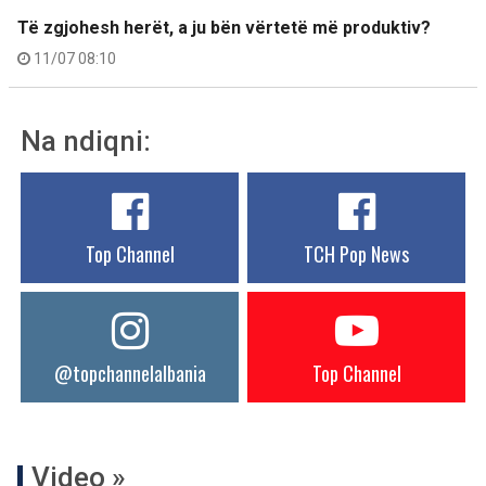
Të zgjohesh herët, a ju bën vërtetë më produktiv?
11/07 08:10
Na ndiqni:
Top Channel
TCH Pop News
@topchannelalbania
Top Channel
Video »