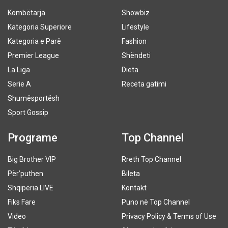
Kombëtarja
Showbiz
Kategoria Superiore
Lifestyle
Kategoria e Parë
Fashion
Premier League
Shëndeti
La Liga
Dieta
Serie A
Receta gatimi
Shumësportësh
Sport Gossip
Programe
Top Channel
Big Brother VIP
Rreth Top Channel
Për’puthen
Bileta
Shqipëria LIVE
Kontakt
Fiks Fare
Puno në Top Channel
Video
Privacy Policy & Terms of Use