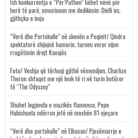
Ish konkurrentja e “Për’Puthen” bëhet nënë për
herë të parë, emocionon me dedikimin: Dielli im,
gjithçka e imja
“Verë dhe Portokalle” në skenën e Peqinit/ Qindra
spektatorë shijojnë humorin, turneu veror vijon
rrugëtimin drejt Kavajës
Foto/ Veshja që tërhoqi gjithë vëmendjen, Charlize
Theron shfaqet me një look të ri në turin botëror
të “The Odyssey”
Shuhet legjenda e muzikës flamenco, Pepe
Habichuela ndërron jetë në moshën 81-vjeçare
“Verë dhe portokalle” në Elbasan/ Pjesëmarrje e