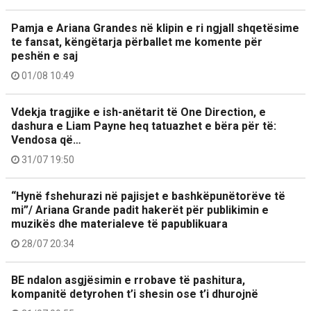
Pamja e Ariana Grandes në klipin e ri ngjall shqetësime
te fansat, këngëtarja përballet me komente për
peshën e saj
01/08 10:49
Vdekja tragjike e ish-anëtarit të One Direction, e
dashura e Liam Payne heq tatuazhet e bëra për të:
Vendosa që…
31/07 19:50
“Hynë fshehurazi në pajisjet e bashkëpunëtorëve të
mi”/ Ariana Grande padit hakerët për publikimin e
muzikës dhe materialeve të papublikuara
28/07 20:34
BE ndalon asgjësimin e rrobave të pashitura,
kompanitë detyrohen t’i shesin ose t’i dhurojnë