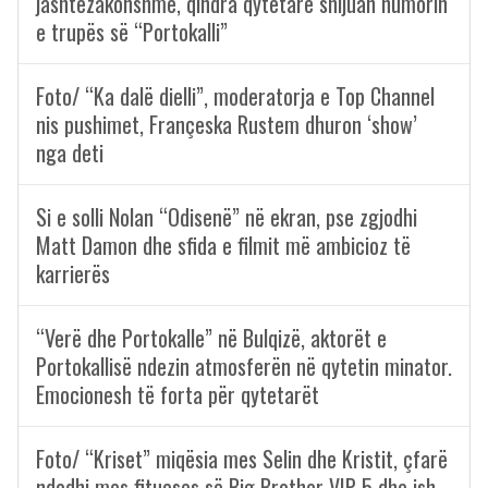
jashtëzakonshme, qindra qytetarë shijuan humorin
e trupës së “Portokalli”
Foto/ “Ka dalë dielli”, moderatorja e Top Channel
nis pushimet, Françeska Rustem dhuron ‘show’
nga deti
Si e solli Nolan “Odisenë” në ekran, pse zgjodhi
Matt Damon dhe sfida e filmit më ambicioz të
karrierës
“Verë dhe Portokalle” në Bulqizë, aktorët e
Portokallisë ndezin atmosferën në qytetin minator.
Emocionesh të forta për qytetarët
Foto/ “Kriset” miqësia mes Selin dhe Kristit, çfarë
ndodhi mes fitueses së Big Brother VIP 5 dhe ish-