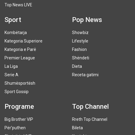
Top News LIVE
Sport
Pop News
Kombëtarja
Showbiz
Kategoria Superiore
Lifestyle
Kategoria e Parë
Fashion
Premier League
Shëndeti
La Liga
Dieta
Serie A
Receta gatimi
Shumësportësh
Sport Gossip
Programe
Top Channel
Big Brother VIP
Rreth Top Channel
Për’puthen
Bileta