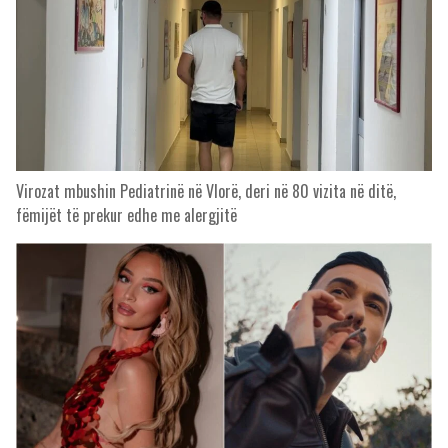
Virozat mbushin Pediatrinë në Vlorë, deri në 80 vizita në ditë,
fëmijët të prekur edhe me alergjitë