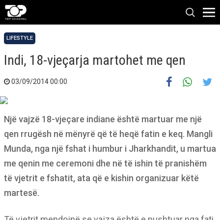
LIFESTYLE
Indi, 18-vjeçarja martohet me qen
03/09/2014 00:00
Një vajzë 18-vjeçare indiane është martuar me një
qen rrugësh në mënyrë që të heqë fatin e keq. Mangli
Munda, nga një fshat i humbur i Jharkhandit, u martua
me qenin me ceremoni dhe në të ishin të pranishëm
të vjetrit e fshatit, ata që e kishin organizuar këtë
martesë.
Të vjetrit mendojnë se vajza është e pushtuar nga fati