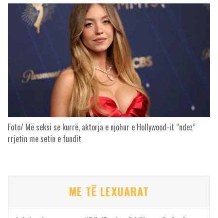
Foto/ Më seksi se kurrë, aktorja e njohur e Hollywood-it “ndez”
rrjetin me setin e fundit
ME TË LEXUARAT