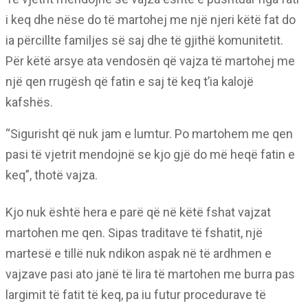
i keq dhe nëse do të martohej me një njeri këtë fat do
ia përcillte familjes së saj dhe të gjithë komunitetit.
Për këtë arsye ata vendosën që vajza të martohej me
një qen rrugësh që fatin e saj të keq t’ia kalojë
kafshës.
“Sigurisht që nuk jam e lumtur. Po martohem me qen
pasi të vjetrit mendojnë se kjo gjë do më heqë fatin e
keq”, thotë vajza.
Kjo nuk është hera e parë që në këtë fshat vajzat
martohen me qen. Sipas traditave të fshatit, një
martesë e tillë nuk ndikon aspak në të ardhmen e
vajzave pasi ato janë të lira të martohen me burra pas
largimit të fatit të keq, pa iu futur procedurave të