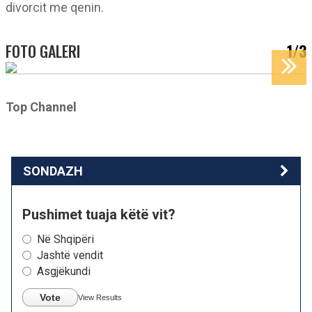
divorcit me qenin.
FOTO GALERI
1/3
Top Channel
SONDAZH
Pushimet tuaja këtë vit?
Në Shqipëri
Jashtë vendit
Asgjëkundi
Vote
View Results