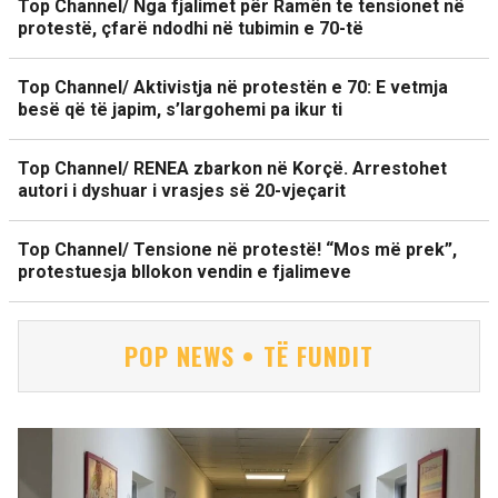
Top Channel/ Nga fjalimet për Ramën te tensionet në
protestë, çfarë ndodhi në tubimin e 70-të
Top Channel/ Aktivistja në protestën e 70: E vetmja
besë që të japim, s’largohemi pa ikur ti
Top Channel/ RENEA zbarkon në Korçë. Arrestohet
autori i dyshuar i vrasjes së 20-vjeçarit
Top Channel/ Tensione në protestë! “Mos më prek”,
protestuesja bllokon vendin e fjalimeve
POP NEWS • TË FUNDIT