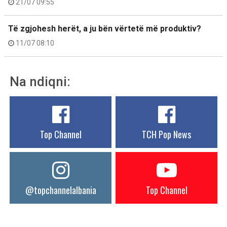
21/07 09:55
Të zgjohesh herët, a ju bën vërtetë më produktiv?
11/07 08:10
Na ndiqni:
Top Channel
TCH Pop News
@topchannelalbania
Top Channel