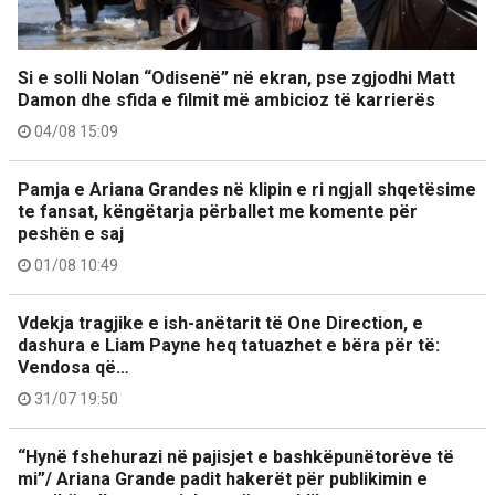
Si e solli Nolan “Odisenë” në ekran, pse zgjodhi Matt
Damon dhe sfida e filmit më ambicioz të karrierës
04/08 15:09
Pamja e Ariana Grandes në klipin e ri ngjall shqetësime
te fansat, këngëtarja përballet me komente për
peshën e saj
01/08 10:49
Vdekja tragjike e ish-anëtarit të One Direction, e
dashura e Liam Payne heq tatuazhet e bëra për të:
Vendosa që…
31/07 19:50
“Hynë fshehurazi në pajisjet e bashkëpunëtorëve të
mi”/ Ariana Grande padit hakerët për publikimin e