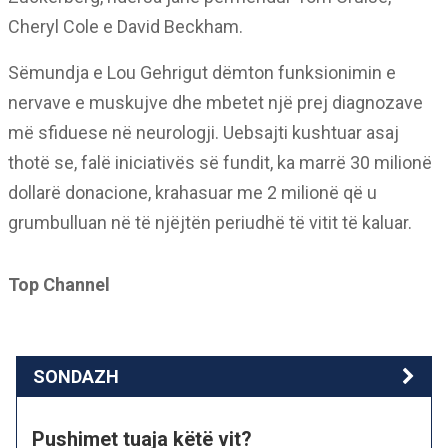
Cheryl Cole e David Beckham.
Sëmundja e Lou Gehrigut dëmton funksionimin e
nervave e muskujve dhe mbetet një prej diagnozave
më sfiduese në neurologji. Uebsajti kushtuar asaj
thotë se, falë iniciativës së fundit, ka marrë 30 milionë
dollarë donacione, krahasuar me 2 milionë që u
grumbulluan në të njëjtën periudhë të vitit të kaluar.
Top Channel
SONDAZH
Pushimet tuaja këtë vit?