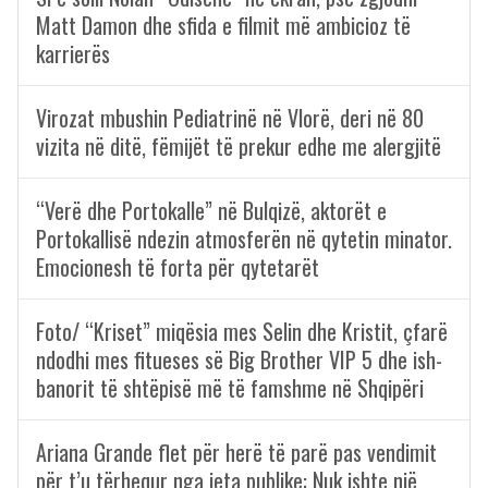
Matt Damon dhe sfida e filmit më ambicioz të
karrierës
Virozat mbushin Pediatrinë në Vlorë, deri në 80
vizita në ditë, fëmijët të prekur edhe me alergjitë
“Verë dhe Portokalle” në Bulqizë, aktorët e
Portokallisë ndezin atmosferën në qytetin minator.
Emocionesh të forta për qytetarët
Foto/ “Kriset” miqësia mes Selin dhe Kristit, çfarë
ndodhi mes fitueses së Big Brother VIP 5 dhe ish-
banorit të shtëpisë më të famshme në Shqipëri
Ariana Grande flet për herë të parë pas vendimit
për t’u tërhequr nga jeta publike: Nuk ishte një