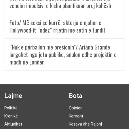
vendim impulsiv, e kisha planifikuar prej kohësh
Foto/ Më seksi se kurrë, aktorja e njohur e
Hollywood-it “ndez” rrjetin me setin e fundit
“Nuk e përballon më presionin”/ Ariana Grande
largohet nga jeta publike, anulon edhe projektin e
madh në Londër
Lajme
Bota
Politikë
Opinion
Kronikë
Koment
Aktualitet
Kosova dhe Rajoni