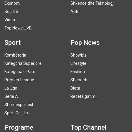
Ekonomi
Shkencë dhe Teknologji
Sociale
Auto
Video
Top News LIVE
Sport
Pop News
Kombëtarja
Showbiz
Kategoria Superiore
Lifestyle
Kategoria e Parë
Fashion
Premier League
Shëndeti
La Liga
Dieta
Serie A
Receta gatimi
Shumësportësh
Sport Gossip
Programe
Top Channel