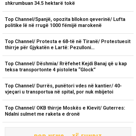
shkrumbuan 34.5 hektarë tokë
Top Channel/Spanjë, opozita bllokon qeverinë/ Lufta
politike lë në rrugë 1000 fëmijë marokenë
Top Channel/ Protesta e 68-të në Tiranë/ Protestuesit
thirrje për Gjykatën e Lartë: Pezulloni…
Top Channel/ Dëshmia/ Rrëfehet Kejdi Banaj që u kap
teksa transportonte 4 pistoleta “Glock”
Top Channel/ Durrës, punëtori vdes në kantier/ 40-
vjeçari u transportua në spital, por nuk mbijetoi
Top Channel/ OKB thirrje Moskës e Kievit/ Guterres:
Ndalni sulmet me raketa e dronë