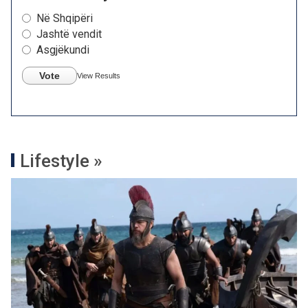
Në Shqipëri
Jashtë vendit
Asgjëkundi
Vote
View Results
Lifestyle »