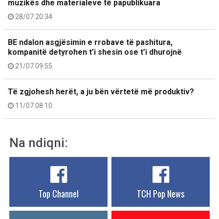
muzikës dhe materialeve të papublikuara
28/07 20:34
BE ndalon asgjësimin e rrobave të pashitura,
kompanitë detyrohen t’i shesin ose t’i dhurojnë
21/07 09:55
Të zgjohesh herët, a ju bën vërtetë më produktiv?
11/07 08:10
Na ndiqni:
Top Channel
TCH Pop News