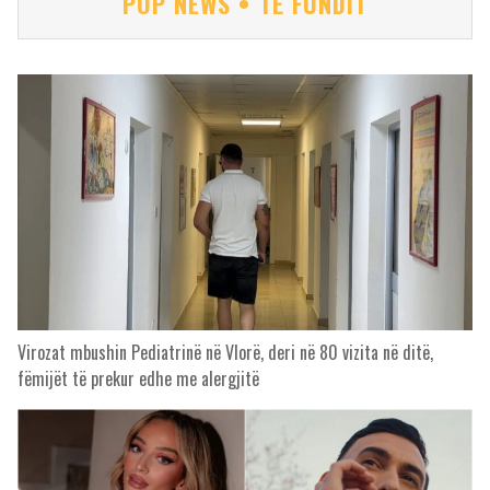
POP NEWS • TË FUNDIT
Virozat mbushin Pediatrinë në Vlorë, deri në 80 vizita në ditë,
fëmijët të prekur edhe me alergjitë