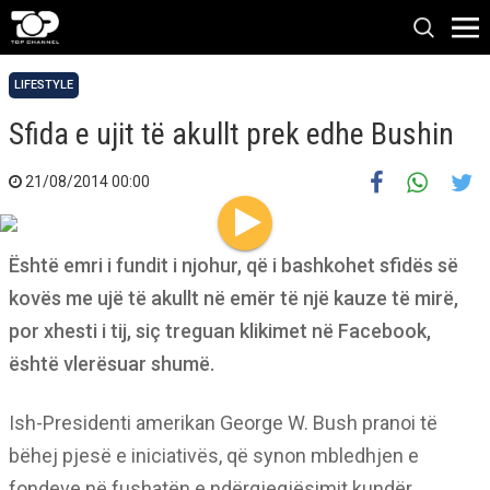
LIFESTYLE
Sfida e ujit të akullt prek edhe Bushin
21/08/2014 00:00
Është emri i fundit i njohur, që i bashkohet sfidës së
kovës me ujë të akullt në emër të një kauze të mirë,
por xhesti i tij, siç treguan klikimet në Facebook,
është vlerësuar shumë.
Ish-Presidenti amerikan George W. Bush pranoi të
bëhej pjesë e iniciativës, që synon mbledhjen e
fondeve në fushatën e ndërgjegjësimit kundër