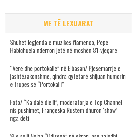
ME TË LEXUARAT
Shuhet legjenda e muzikës flamenco, Pepe
Habichuela ndërron jetë në moshën 81-vjeçare
“Verë dhe portokalle” në Elbasan/ Pjesëmarrje e
jashtëzakonshme, qindra qytetarë shijuan humorin
e trupës së “Portokalli”
Foto/ “Ka dalë dielli”, moderatorja e Top Channel
nis pushimet, Françeska Rustem dhuron ‘show’
nga deti
Si e solli Nolan “Odisenë” në ekran, pse zgjodhi