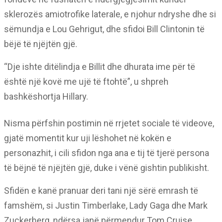
sklerozës amiotrofike laterale, e njohur ndryshe dhe si
sëmundja e Lou Gehrigut, dhe sfidoi Bill Clintonin të
bëjë të njëjtën gjë.
“Dje ishte ditëlindja e Billit dhe dhurata ime për të
është një kovë me ujë të ftohtë”, u shpreh
bashkëshortja Hillary.
Nisma përfshin postimin në rrjetet sociale të videove,
gjatë momentit kur uji lëshohet në kokën e
personazhit, i cili sfidon nga ana e tij të tjerë persona
të bëjnë të njëjtën gjë, duke i vënë gishtin publikisht.
Sfidën e kanë pranuar deri tani një sërë emrash të
famshëm, si Justin Timberlake, Lady Gaga dhe Mark
Zuckerberg, ndërsa janë përmendur Tom Cruise,