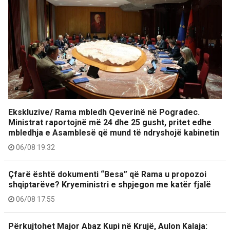
Ekskluzive/ Rama mbledh Qeverinë në Pogradec.
Ministrat raportojnë më 24 dhe 25 gusht, pritet edhe
mbledhja e Asamblesë që mund të ndryshojë kabinetin
06/08 19:32
Çfarë është dokumenti “Besa” që Rama u propozoi
shqiptarëve? Kryeministri e shpjegon me katër fjalë
06/08 17:55
Përkujtohet Major Abaz Kupi në Krujë, Aulon Kalaja: