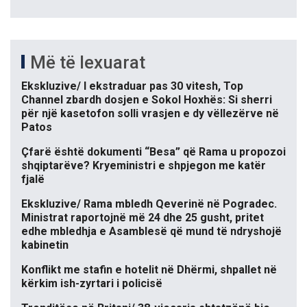
Më të lexuarat
Ekskluzive/ I ekstraduar pas 30 vitesh, Top
Channel zbardh dosjen e Sokol Hoxhës: Si sherri
për një kasetofon solli vrasjen e dy vëllezërve në
Patos
Çfarë është dokumenti “Besa” që Rama u propozoi
shqiptarëve? Kryeministri e shpjegon me katër
fjalë
Ekskluzive/ Rama mbledh Qeverinë në Pogradec.
Ministrat raportojnë më 24 dhe 25 gusht, pritet
edhe mbledhja e Asamblesë që mund të ndryshojë
kabinetin
Konflikt me stafin e hotelit në Dhërmi, shpallet në
kërkim ish-zyrtari i policisë