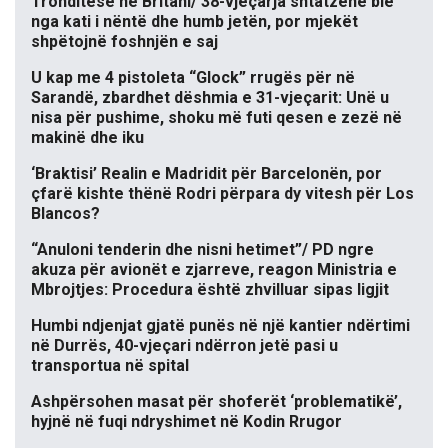
Tronditëse në Britani/ 38-vjeçarja shtatzënë bie
nga kati i nëntë dhe humb jetën, por mjekët
shpëtojnë foshnjën e saj
U kap me 4 pistoleta “Glock” rrugës për në
Sarandë, zbardhet dëshmia e 31-vjeçarit: Unë u
nisa për pushime, shoku më futi qesen e zezë në
makinë dhe iku
‘Braktisi’ Realin e Madridit për Barcelonën, por
çfarë kishte thënë Rodri përpara dy vitesh për Los
Blancos?
“Anuloni tenderin dhe nisni hetimet”/ PD ngre
akuza për avionët e zjarreve, reagon Ministria e
Mbrojtjes: Procedura është zhvilluar sipas ligjit
Humbi ndjenjat gjatë punës në një kantier ndërtimi
në Durrës, 40-vjeçari ndërron jetë pasi u
transportua në spital
Ashpërsohen masat për shoferët ‘problematikë’,
hyjnë në fuqi ndryshimet në Kodin Rrugor