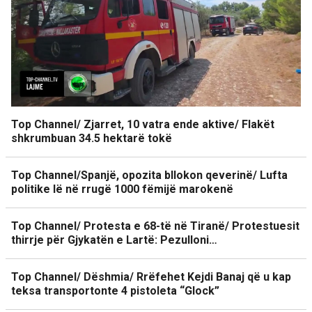
Top Channel/ Zjarret, 10 vatra ende aktive/ Flakët
shkrumbuan 34.5 hektarë tokë
Top Channel/Spanjë, opozita bllokon qeverinë/ Lufta
politike lë në rrugë 1000 fëmijë marokenë
Top Channel/ Protesta e 68-të në Tiranë/ Protestuesit
thirrje për Gjykatën e Lartë: Pezulloni…
Top Channel/ Dëshmia/ Rrëfehet Kejdi Banaj që u kap
teksa transportonte 4 pistoleta “Glock”