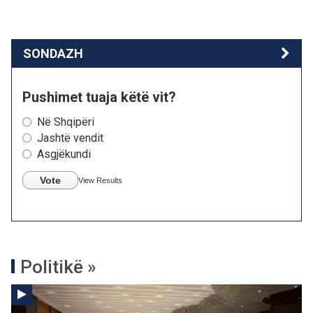
SONDAZH
Pushimet tuaja këtë vit?
Në Shqipëri
Jashtë vendit
Asgjëkundi
Vote
View Results
Politikë »