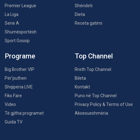
Premier League
Shëndeti
La Liga
Dieta
Serie A
Receta gatimi
Shumësportësh
Sport Gossip
Programe
Top Channel
Big Brother VIP
Rreth Top Channel
Për’puthen
Bileta
Shqipëria LIVE
Kontakt
Fiks Fare
Puno në Top Channel
Video
Privacy Policy & Terms of Use
Të gjitha programet
Aksesueshmëria
Guida TV