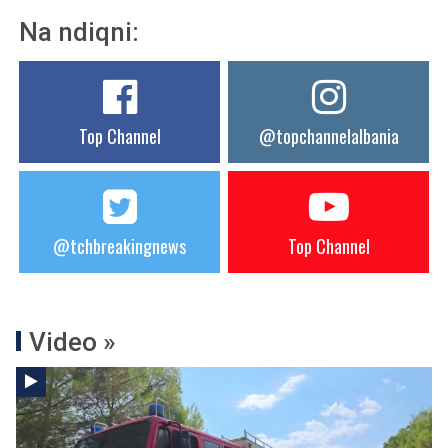
Na ndiqni:
Top Channel
@topchannelalbania
@tchbreakingnews
Top Channel
Video »