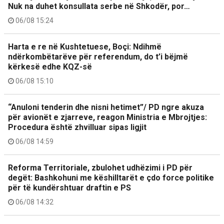
Nuk na duhet konsullata serbe në Shkodër, por…
06/08 15:24
Harta e re në Kushtetuese, Boçi: Ndihmë
ndërkombëtarëve për referendum, do t’i bëjmë
kërkesë edhe KQZ-së
06/08 15:10
“Anuloni tenderin dhe nisni hetimet”/ PD ngre akuza
për avionët e zjarreve, reagon Ministria e Mbrojtjes:
Procedura është zhvilluar sipas ligjit
06/08 14:59
Reforma Territoriale, zbulohet udhëzimi i PD për
degët: Bashkohuni me këshilltarët e çdo force politike
për të kundërshtuar draftin e PS
06/08 14:32