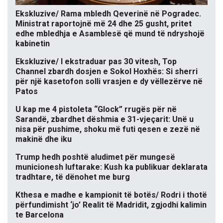
Ekskluzive/ Rama mbledh Qeverinë në Pogradec.
Ministrat raportojnë më 24 dhe 25 gusht, pritet
edhe mbledhja e Asamblesë që mund të ndryshojë
kabinetin
Ekskluzive/ I ekstraduar pas 30 vitesh, Top
Channel zbardh dosjen e Sokol Hoxhës: Si sherri
për një kasetofon solli vrasjen e dy vëllezërve në
Patos
U kap me 4 pistoleta “Glock” rrugës për në
Sarandë, zbardhet dëshmia e 31-vjeçarit: Unë u
nisa për pushime, shoku më futi qesen e zezë në
makinë dhe iku
Trump hedh poshtë aludimet për mungesë
municionesh luftarake: Kush ka publikuar deklarata
tradhtare, të dënohet me burg
Kthesa e madhe e kampionit të botës/ Rodri i thotë
përfundimisht ‘jo’ Realit të Madridit, zgjodhi kalimin
te Barcelona