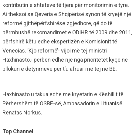
kontributin e shteteve të tjera për monitorimin e tyre.
Ai theksoi se Qeveria e Shqipërisë synon të kryejë një
reformë gjithëpërfshirëse zgjedhore, që do të
përmbushë rekomandimet e ODIHR të 2009 dhe 2011,
përfshirë këtu edhe ekspertizën e Komisionit të
Venecias. ‘Kjo reformë’- vijoi më tej ministri
Haxhinasto,- përbën edhe një nga prioritetet kyçe në
bllokun e detyrimeve për t’u afruar më tej në BE.
Haxhinasto u takua edhe me kryetarin e Këshillit të
Përhershëm të OSBE-së, Ambasadorin e Lituanisë
Renatas Norkus.
Top Channel