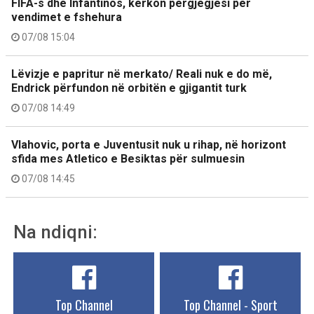
FIFA-s dhe Infantinos, kërkon përgjegjësi për
vendimet e fshehura
07/08 15:04
Lëvizje e papritur në merkato/ Reali nuk e do më,
Endrick përfundon në orbitën e gjigantit turk
07/08 14:49
Vlahovic, porta e Juventusit nuk u rihap, në horizont
sfida mes Atletico e Besiktas për sulmuesin
07/08 14:45
Na ndiqni:
Top Channel
Top Channel - Sport