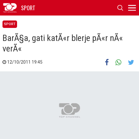
SPORT
SPORT
BarÃ§a, gati katÃ«r blerje pÃ«r nÃ«
verÃ«
12/10/2011 19:45