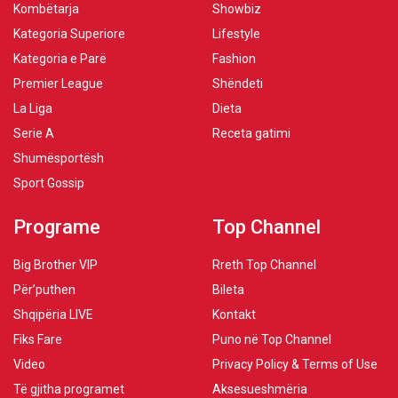
Kombëtarja
Showbiz
Kategoria Superiore
Lifestyle
Kategoria e Parë
Fashion
Premier League
Shëndeti
La Liga
Dieta
Serie A
Receta gatimi
Shumësportësh
Sport Gossip
Programe
Top Channel
Big Brother VIP
Rreth Top Channel
Për’puthen
Bileta
Shqipëria LIVE
Kontakt
Fiks Fare
Puno në Top Channel
Video
Privacy Policy & Terms of Use
Të gjitha programet
Aksesueshmëria