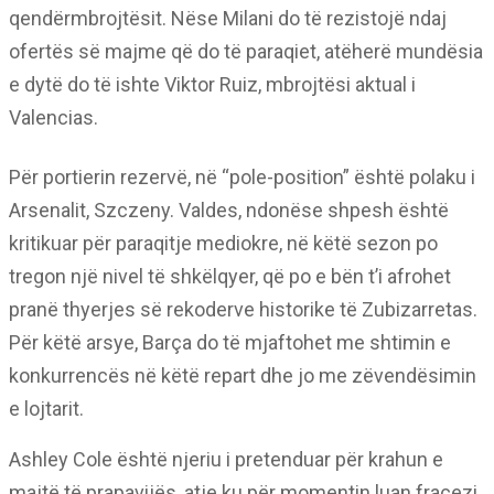
qendërmbrojtësit. Nëse Milani do të rezistojë ndaj
ofertës së majme që do të paraqiet, atëherë mundësia
e dytë do të ishte Viktor Ruiz, mbrojtësi aktual i
Valencias.
Për portierin rezervë, në “pole-position” është polaku i
Arsenalit, Szczeny. Valdes, ndonëse shpesh është
kritikuar për paraqitje mediokre, në këtë sezon po
tregon një nivel të shkëlqyer, që po e bën t’i afrohet
pranë thyerjes së rekoderve historike të Zubizarretas.
Për këtë arsye, Barça do të mjaftohet me shtimin e
konkurrencës në këtë repart dhe jo me zëvendësimin
e lojtarit.
Ashley Cole është njeriu i pretenduar për krahun e
majtë të prapavijës, atje ku për momentin luan fracezi