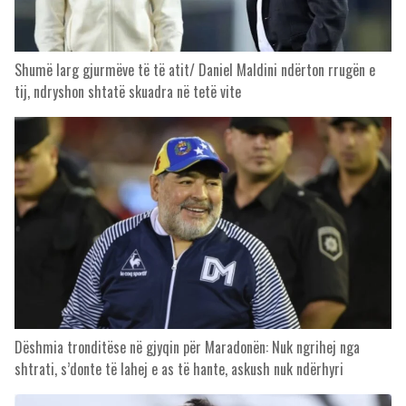
Shumë larg gjurmëve të të atit/ Daniel Maldini ndërton rrugën e
tij, ndryshon shtatë skuadra në tetë vite
Dëshmia tronditëse në gjyqin për Maradonën: Nuk ngrihej nga
shtrati, s’donte të lahej e as të hante, askush nuk ndërhyri