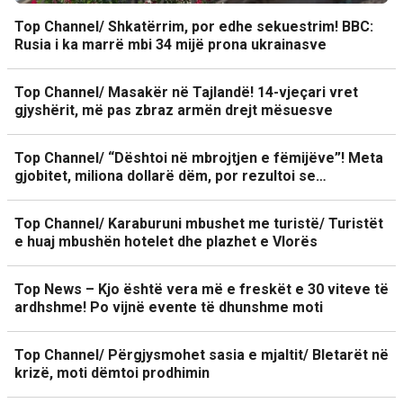
Top Channel/ Shkatërrim, por edhe sekuestrim! BBC:
Rusia i ka marrë mbi 34 mijë prona ukrainasve
Top Channel/ Masakër në Tajlandë! 14-vjeçari vret
gjyshërit, më pas zbraz armën drejt mësuesve
Top Channel/ “Dështoi në mbrojtjen e fëmijëve”! Meta
gjobitet, miliona dollarë dëm, por rezultoi se…
Top Channel/ Karaburuni mbushet me turistë/ Turistët
e huaj mbushën hotelet dhe plazhet e Vlorës
Top News – Kjo është vera më e freskët e 30 viteve të
ardhshme! Po vijnë evente të dhunshme moti
Top Channel/ Përgjysmohet sasia e mjaltit/ Bletarët në
krizë, moti dëmtoi prodhimin