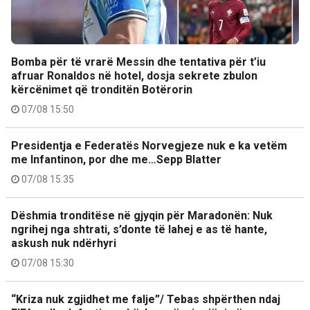
Bomba për të vrarë Messin dhe tentativa për t’iu
afruar Ronaldos në hotel, dosja sekrete zbulon
kërcënimet që tronditën Botërorin
07/08 15:50
Presidentja e Federatës Norvegjeze nuk e ka vetëm
me Infantinon, por dhe me…Sepp Blatter
07/08 15:35
Dëshmia tronditëse në gjyqin për Maradonën: Nuk
ngrihej nga shtrati, s’donte të lahej e as të hante,
askush nuk ndërhyri
07/08 15:30
“Kriza nuk zgjidhet me falje”/ Tebas shpërthen ndaj