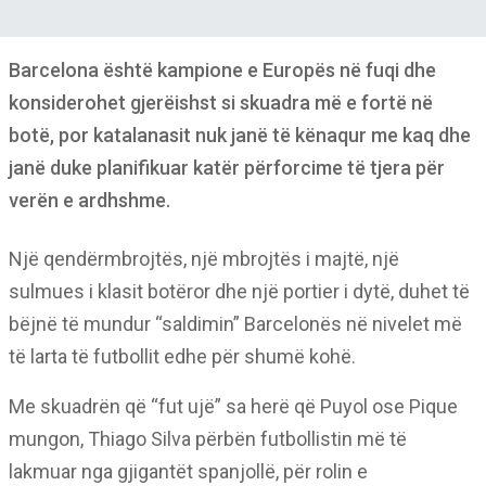
Barcelona është kampione e Europës në fuqi dhe
konsiderohet gjerëishst si skuadra më e fortë në
botë, por katalanasit nuk janë të kënaqur me kaq dhe
janë duke planifikuar katër përforcime të tjera për
verën e ardhshme.
Një qendërmbrojtës, një mbrojtës i majtë, një
sulmues i klasit botëror dhe një portier i dytë, duhet të
bëjnë të mundur “saldimin” Barcelonës në nivelet më
të larta të futbollit edhe për shumë kohë.
Me skuadrën që “fut ujë” sa herë që Puyol ose Pique
mungon, Thiago Silva përbën futbollistin më të
lakmuar nga gjigantët spanjollë, për rolin e