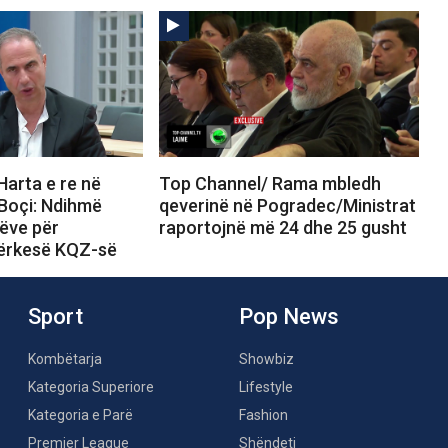
Harta e re në
Top Channel/ Rama mbledh
Boçi: Ndihmë
qeverinë në Pogradec/Ministrat
ëve për
raportojnë më 24 dhe 25 gusht
ërkesë KQZ-së
Sport
Pop News
Kombëtarja
Showbiz
Kategoria Superiore
Lifestyle
Kategoria e Parë
Fashion
Premier League
Shëndeti