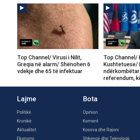
Top Channel/ Virusi i Nilit,
Top Channel/ 
Greqia në alarm/ Shënohen 6
Kushtetuese/ 
vdekje dhe 65 të infektuar
ndërkombëtar
referendum, k
Lajme
Bota
Politikë
Opinion
Kronikë
Koment
Aktualitet
Kosova dhe Rajoni
Ekonomi
Shkencë dhe Teknologji