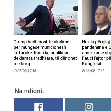
Trump hedh poshtë aludimet
Nuk iu përgjigj
për mungesë municionesh
pandeminë e C
luftarake: Kush ka publikuar
amerikan e sh
deklarata tradhtare, të dënohet
Fauci fajtor pë
me burg
Kongresit
06/08 17:48
06/08 17:18
Na ndiqni: