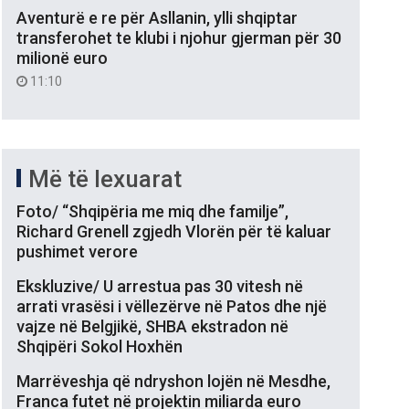
Aventurë e re për Asllanin, ylli shqiptar
transferohet te klubi i njohur gjerman për 30
milionë euro
11:10
Më të lexuarat
Foto/ “Shqipëria me miq dhe familje”,
Richard Grenell zgjedh Vlorën për të kaluar
pushimet verore
Ekskluzive/ U arrestua pas 30 vitesh në
arrati vrasësi i vëllezërve në Patos dhe një
vajze në Belgjikë, SHBA ekstradon në
Shqipëri Sokol Hoxhën
Marrëveshja që ndryshon lojën në Mesdhe,
Franca futet në projektin miliarda euro