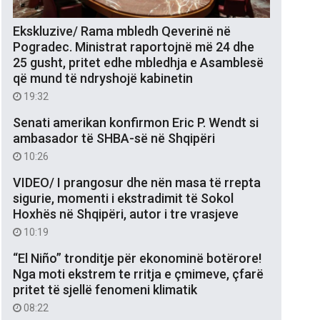
Ekskluzive/ Rama mbledh Qeverinë në
Pogradec. Ministrat raportojnë më 24 dhe
25 gusht, pritet edhe mbledhja e Asamblesë
që mund të ndryshojë kabinetin
19:32
Senati amerikan konfirmon Eric P. Wendt si
ambasador të SHBA-së në Shqipëri
10:26
VIDEO/ I prangosur dhe nën masa të rrepta
sigurie, momenti i ekstradimit të Sokol
Hoxhës në Shqipëri, autor i tre vrasjeve
10:19
“El Niño” tronditje për ekonominë botërore!
Nga moti ekstrem te rritja e çmimeve, çfarë
pritet të sjellë fenomeni klimatik
08:22