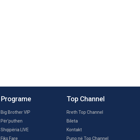
Programe
Top Channel
Big Brother VIP
Rreth Top Channel
Për’puthen
Bileta
Shqipëria LIVE
Kontakt
Fiks Fare
Puno në Top Channel