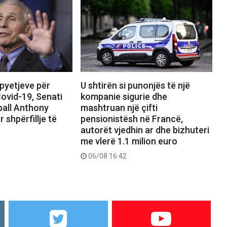
 pyetjeve për
U shtirën si punonjës të një
ovid-19, Senati
kompanie sigurie dhe
pall Anthony
mashtruan një çifti
r shpërfillje të
pensionistësh në Francë,
autorët vjedhin ar dhe bizhuteri
me vlerë 1.1 milion euro
06/08 16:42