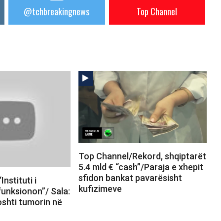
@tchbreakingnews
Top Channel
Top Channel/Rekord, shqiptarët
5.4 mld € “cash”/Paraja e xhepit
sfidon bankat pavarësisht
nstituti i
kufizimeve
unksionon”/ Sala:
oshti tumorin në