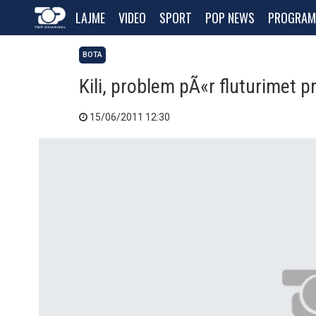
LAJME
VIDEO
SPORT
POP NEWS
PROGRAM
BOTA
Kili, problem pÃ«r fluturimet p
15/06/2011 12:30