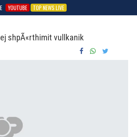
E
YOUTUBE
TOP NEWS LIVE
rej shpÃ«rthimit vullkanik