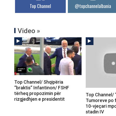
Top Channel
@topchannelalbania
Video »
Top Channel/ Shqipëria
“braktis” Infantinon/ FSHF
tërheq propozimin për
Top Channel/ “I
rizgjedhjen e presidentit
Tumoreve po f
10-vjeçari mp
stadin IV