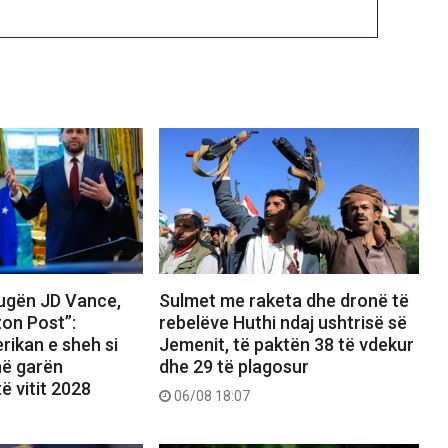
rugën JD Vance,
Sulmet me raketa dhe dronë të
on Post”:
rebelëve Huthi ndaj ushtrisë së
rikan e sheh si
Jemenit, të paktën 38 të vdekur
 në garën
dhe 29 të plagosur
ë vitit 2028
06/08 18:07