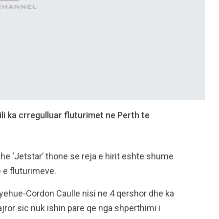
Kili ka crregulluar fluturimet ne Perth te
 dhe ‘Jetstar’ thone se reja e hirit eshte shume
 e fluturimeve.
yehue-Cordon Caulle nisi ne 4 qershor dhe ka
jror sic nuk ishin pare qe nga shperthimi i