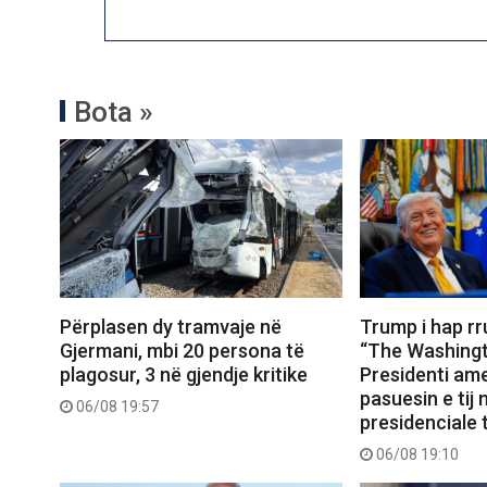
Bota »
Përplasen dy tramvaje në
Trump i hap r
Gjermani, mbi 20 persona të
“The Washingt
plagosur, 3 në gjendje kritike
Presidenti ame
pasuesin e tij
06/08 19:57
presidenciale t
06/08 19:10