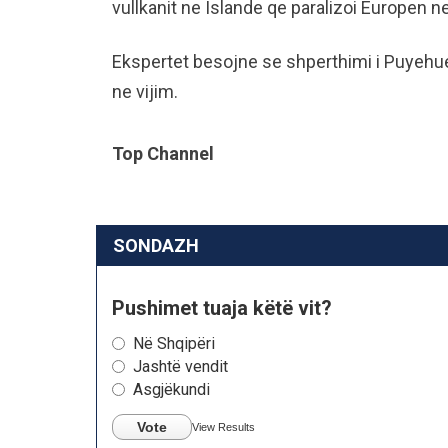
vullkanit ne Islande qe paralizoi Europen n
Ekspertet besojne se shperthimi i Puyehu
ne vijim.
Top Channel
SONDAZH
Pushimet tuaja këtë vit?
Në Shqipëri
Jashtë vendit
Asgjëkundi
Vote
View Results