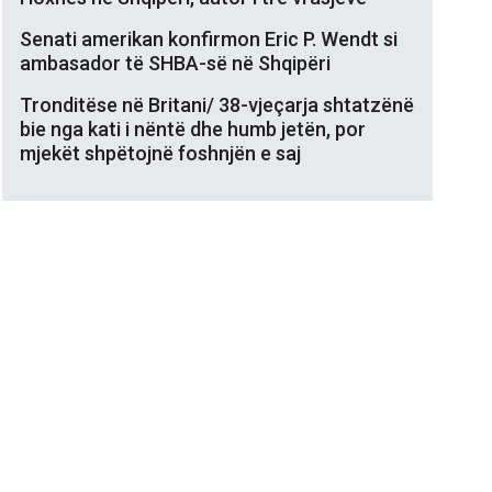
Senati amerikan konfirmon Eric P. Wendt si
ambasador të SHBA-së në Shqipëri
Tronditëse në Britani/ 38-vjeçarja shtatzënë
bie nga kati i nëntë dhe humb jetën, por
mjekët shpëtojnë foshnjën e saj