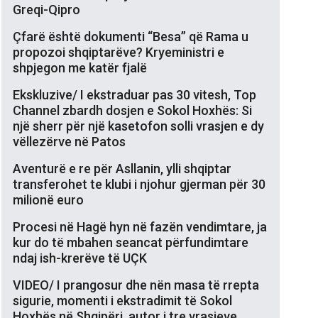
Greqi-Qipro
Çfarë është dokumenti “Besa” që Rama u
propozoi shqiptarëve? Kryeministri e
shpjegon me katër fjalë
Ekskluzive/ I ekstraduar pas 30 vitesh, Top
Channel zbardh dosjen e Sokol Hoxhës: Si
një sherr për një kasetofon solli vrasjen e dy
vëllezërve në Patos
Aventurë e re për Asllanin, ylli shqiptar
transferohet te klubi i njohur gjerman për 30
milionë euro
Procesi në Hagë hyn në fazën vendimtare, ja
kur do të mbahen seancat përfundimtare
ndaj ish-krerëve të UÇK
VIDEO/ I prangosur dhe nën masa të rrepta
sigurie, momenti i ekstradimit të Sokol
Hoxhës në Shqipëri, autor i tre vrasjeve