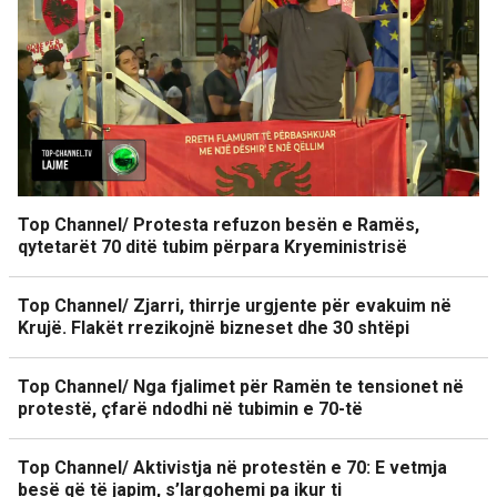
Top Channel/ Protesta refuzon besën e Ramës,
qytetarët 70 ditë tubim përpara Kryeministrisë
Top Channel/ Zjarri, thirrje urgjente për evakuim në
Krujë. Flakët rrezikojnë bizneset dhe 30 shtëpi
Top Channel/ Nga fjalimet për Ramën te tensionet në
protestë, çfarë ndodhi në tubimin e 70-të
Top Channel/ Aktivistja në protestën e 70: E vetmja
besë që të japim, s’largohemi pa ikur ti