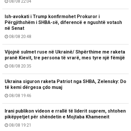
08/08 22:04
Ish-avokati i Trump konfirmohet Prokuror i
Përgjithshëm i SHBA-së, diferencë e ngushtë votash
në Senat
08/08 20:48
Vijojnë sulmet ruse në Ukrainë/ Shpërthime me raketa
pranë Kievit, tre persona të vrarë, mes tyre një fëmijë
08/08 20:35
Ukraina siguron raketa Patriot nga SHBA, Zelensky: Do
të kemi dërgesa çdo muaj
08/08 19:46
Irani publikon videon e rrallë të liderit suprem, shtohen
pikëpyetjet për shëndetin e Mojtaba Khameneit
08/08 19:21