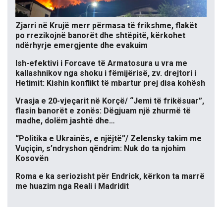
Zjarri në Krujë merr përmasa të frikshme, flakët
po rrezikojnë banorët dhe shtëpitë, kërkohet
ndërhyrje emergjente dhe evakuim
Ish-efektivi i Forcave të Armatosura u vra me
kallashnikov nga shoku i fëmijërisë, zv. drejtori i
Hetimit: Kishin konflikt të mbartur prej disa kohësh
Vrasja e 20-vjeçarit në Korçë/ “Jemi të frikësuar”,
flasin banorët e zonës: Dëgjuam një zhurmë të
madhe, dolëm jashtë dhe…
“Politika e Ukrainës, e njëjtë”/ Zelensky takim me
Vuçiçin, s’ndryshon qëndrim: Nuk do ta njohim
Kosovën
Roma e ka seriozisht për Endrick, kërkon ta marrë
me huazim nga Reali i Madridit