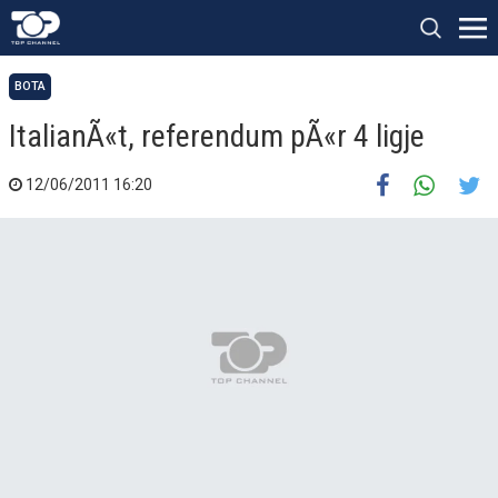
BOTA
ItalianÃ«t, referendum pÃ«r 4 ligje
12/06/2011 16:20