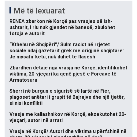
Më të lexuarat
RENEA zbarkon në Korçë pas vrasjes së ish-
ushtarit, i riu nuk gjendet në banesë, zbulohet
fotoja e autorit
“Kthehu në Shqipëri”/ Sulm racist në rrjetet
sociale ndaj gazetarit grek me origjinë shqiptare:
Je mysafir këtu, nuk duhet të flasësh
Zbardhen detaje nga vrasja në Korçë, identifikohet
viktima, 20-vjeçari ka qenë pjesë e Forcave të
Armatosura
Sherri në burgun e sigurisë së lartë në Fier,
plagoset anëtari i grupit të Bajrajve dhe një tjetër,
si nisi konflikti
Vrasje me kallashnikov në Korçë, ekzekutohet 20-
vjeçari, autori në arrati
Vrasja në Korçë/ Autori dhe viktima u përfshinë në