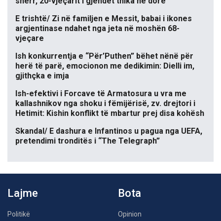
sherr, 20-vjeçarit i gjendet thika në dorë
E trishtë/ Zi në familjen e Messit, babai i ikones
argjentinase ndahet nga jeta në moshën 68-
vjeçare
Ish konkurrentja e “Për’Puthen” bëhet nënë për
herë të parë, emocionon me dedikimin: Dielli im,
gjithçka e imja
Ish-efektivi i Forcave të Armatosura u vra me
kallashnikov nga shoku i fëmijërisë, zv. drejtori i
Hetimit: Kishin konflikt të mbartur prej disa kohësh
Skandal/ E dashura e Infantinos u pagua nga UEFA,
pretendimi tronditës i “The Telegraph”
Lajme
Bota
Politikë
Opinion