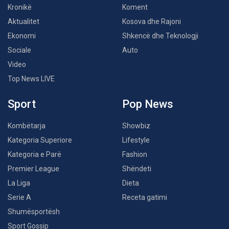
Kronikë
Koment
Aktualitet
Kosova dhe Rajoni
Ekonomi
Shkencë dhe Teknologji
Sociale
Auto
Video
Top News LIVE
Sport
Pop News
Kombëtarja
Showbiz
Kategoria Superiore
Lifestyle
Kategoria e Parë
Fashion
Premier League
Shëndeti
La Liga
Dieta
Serie A
Receta gatimi
Shumësportësh
Sport Gossip