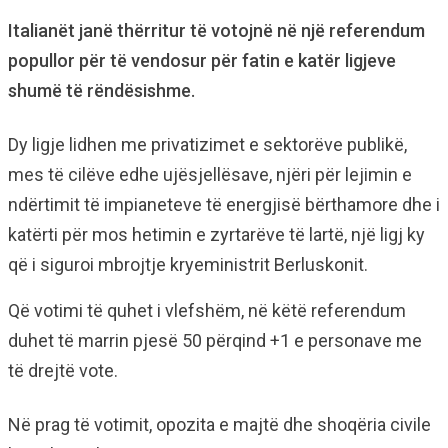
Italianët janë thërritur të votojnë në një referendum
popullor për të vendosur për fatin e katër ligjeve
shumë të rëndësishme.
Dy ligje lidhen me privatizimet e sektorëve publikë,
mes të cilëve edhe ujësjellësave, njëri për lejimin e
ndërtimit të impianeteve të energjisë bërthamore dhe i
katërti për mos hetimin e zyrtarëve të lartë, një ligj ky
që i siguroi mbrojtje kryeministrit Berluskonit.
Që votimi të quhet i vlefshëm, në këtë referendum
duhet të marrin pjesë 50 përqind +1 e personave me
të drejtë vote.
Në prag të votimit, opozita e majtë dhe shoqëria civile