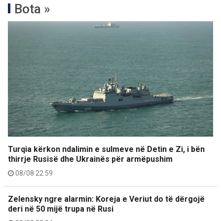
Bota »
Turqia kërkon ndalimin e sulmeve në Detin e Zi, i bën
thirrje Rusisë dhe Ukrainës për armëpushim
08/08 22:59
Zelensky ngre alarmin: Koreja e Veriut do të dërgojë
deri në 50 mijë trupa në Rusi