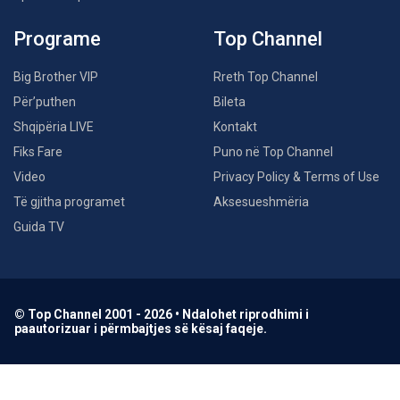
Programe
Top Channel
Big Brother VIP
Rreth Top Channel
Për’puthen
Bileta
Shqipëria LIVE
Kontakt
Fiks Fare
Puno në Top Channel
Video
Privacy Policy & Terms of Use
Të gjitha programet
Aksesueshmëria
Guida TV
© Top Channel 2001 - 2026 • Ndalohet riprodhimi i
paautorizuar i përmbajtjes së kësaj faqeje.