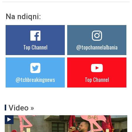
Na ndiqni:
Top Channel
@topchannelalbania
@tchbreakingnews
Top Channel
Video »