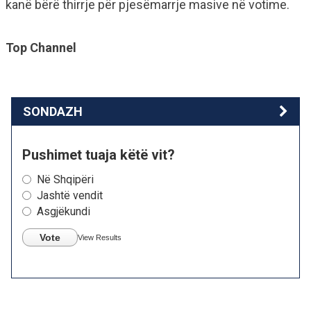
kanë bërë thirrje për pjesëmarrje masive në votime.
Top Channel
SONDAZH
Pushimet tuaja këtë vit?
Në Shqipëri
Jashtë vendit
Asgjëkundi
Vote
View Results