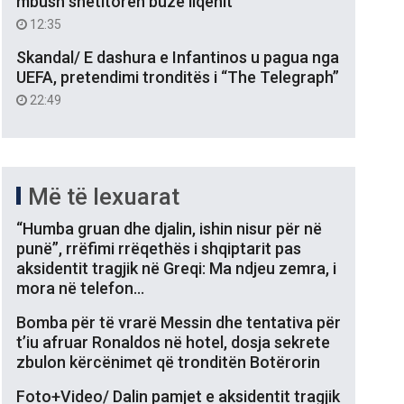
mbush shëtitoren buzë liqenit
12:35
Skandal/ E dashura e Infantinos u pagua nga
UEFA, pretendimi tronditës i “The Telegraph”
22:49
Më të lexuarat
“Humba gruan dhe djalin, ishin nisur për në
punë”, rrëfimi rrëqethës i shqiptarit pas
aksidentit tragjik në Greqi: Ma ndjeu zemra, i
mora në telefon…
Bomba për të vrarë Messin dhe tentativa për
t’iu afruar Ronaldos në hotel, dosja sekrete
zbulon kërcënimet që tronditën Botërorin
Foto+Video/ Dalin pamjet e aksidentit tragjik