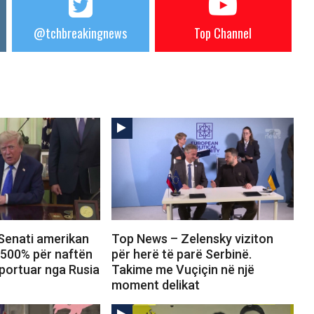
@tchbreakingnews
Top Channel
Senati amerikan
Top News – Zelensky viziton
 500% për naftën
për herë të parë Serbinë.
portuar nga Rusia
Takime me Vuçiçin në një
moment delikat