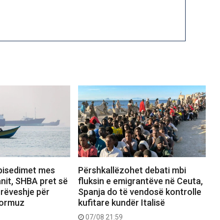
bisedimet mes
Përshkallëzohet debati mbi
nit, SHBA pret së
fluksin e emigrantëve në Ceuta,
rrëveshje për
Spanja do të vendosë kontrolle
Hormuz
kufitare kundër Italisë
07/08 21:59