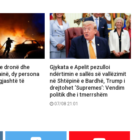
e dronë dhe
Gjykata e Apelit pezulloi
inë, dy persona
ndërtimin e sallës së vallëzimit
gjashtë të
në Shtëpinë e Bardhë, Trump i
drejtohet ‘Supremes’: Vendim
politik dhe i tmerrshëm
07/08 21:01