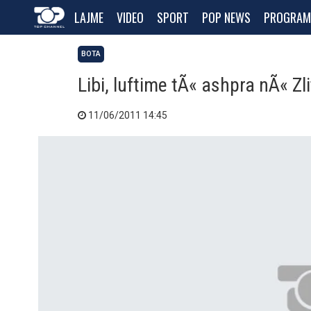
LAJME
VIDEO
SPORT
POP NEWS
PROGRAM
BOTA
Libi, luftime tÃ« ashpra nÃ« Zl
11/06/2011 14:45