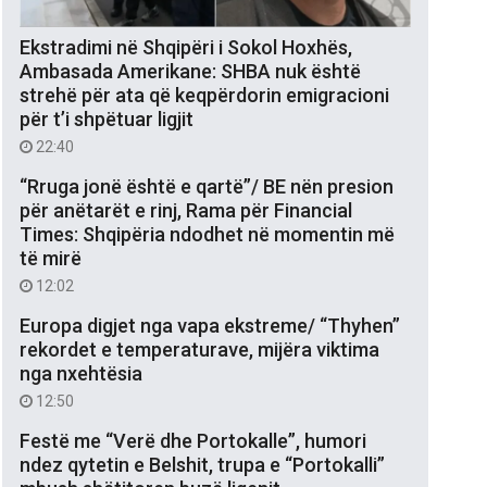
Ekstradimi në Shqipëri i Sokol Hoxhës,
Ambasada Amerikane: SHBA nuk është
strehë për ata që keqpërdorin emigracioni
për t’i shpëtuar ligjit
22:40
“Rruga jonë është e qartë”/ BE nën presion
për anëtarët e rinj, Rama për Financial
Times: Shqipëria ndodhet në momentin më
të mirë
12:02
Europa digjet nga vapa ekstreme/ “Thyhen”
rekordet e temperaturave, mijëra viktima
nga nxehtësia
12:50
Festë me “Verë dhe Portokalle”, humori
ndez qytetin e Belshit, trupa e “Portokalli”