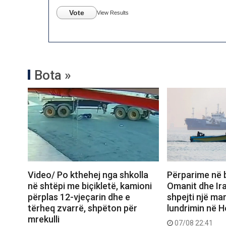
Vote
View Results
Bota »
Video/ Po kthehej nga shkolla
Përparime në 
në shtëpi me biçikletë, kamioni
Omanit dhe Ira
përplas 12-vjeçarin dhe e
shpejti një ma
tërheq zvarrë, shpëton për
lundrimin në 
mrekulli
07/08 22:41