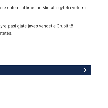
e sotëm luftimet në Misrata, qyteti i vetëm i
 tyre, pasi gjatë javës vendet e Grupit të
htetës.