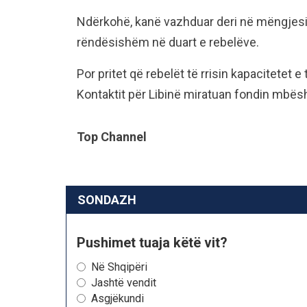
Ndërkohë, kanë vazhduar deri në mëngjesin 
rëndësishëm në duart e rebelëve.
Por pritet që rebelët të rrisin kapacitetet e
Kontaktit për Libinë miratuan fondin mbës
Top Channel
SONDAZH
Pushimet tuaja këtë vit?
Në Shqipëri
Jashtë vendit
Asgjëkundi