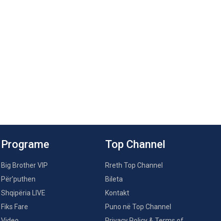
Programe
Top Channel
Big Brother VIP
Rreth Top Channel
Për’puthen
Bileta
Shqipëria LIVE
Kontakt
Fiks Fare
Puno në Top Channel
Video
Privacy Policy & Terms of