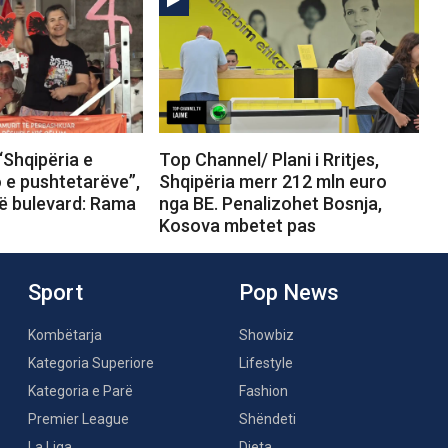
“Shqipëria e
Top Channel/ Plani i Rritjes,
o e pushtetarëve”,
Shqipëria merr 212 mln euro
në bulevard: Rama
nga BE. Penalizohet Bosnja,
Kosova mbetet pas
Sport
Pop News
Kombëtarja
Showbiz
Kategoria Superiore
Lifestyle
Kategoria e Parë
Fashion
Premier League
Shëndeti
La Liga
Dieta