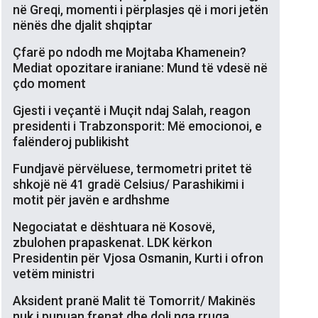
në Greqi, momenti i përplasjes që i mori jetën
nënës dhe djalit shqiptar
Çfarë po ndodh me Mojtaba Khamenein?
Mediat opozitare iraniane: Mund të vdesë në
çdo moment
Gjesti i veçantë i Muçit ndaj Salah, reagon
presidenti i Trabzonsporit: Më emocionoi, e
falënderoj publikisht
Fundjavë përvëluese, termometri pritet të
shkojë në 41 gradë Celsius/ Parashikimi i
motit për javën e ardhshme
Negociatat e dështuara në Kosovë,
zbulohen prapaskenat. LDK kërkon
Presidentin për Vjosa Osmanin, Kurti i ofron
vetëm ministri
Aksident pranë Malit të Tomorrit/ Makinës
nuk i punuan frenat dhe doli nga rruga,