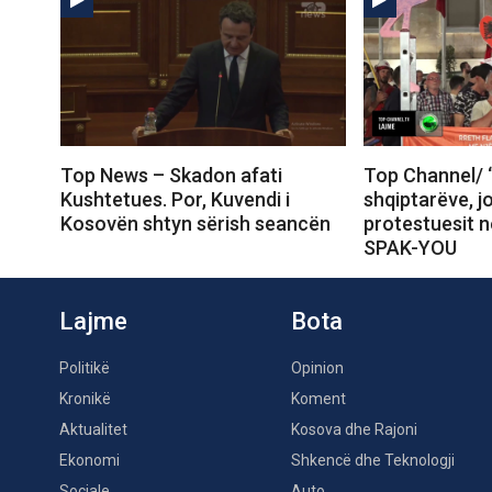
Top News – Skadon afati
Top Channel/ 
Kushtetues. Por, Kuvendi i
shqiptarëve, j
Kosovën shtyn sërish seancën
protestuesit 
SPAK-YOU
Lajme
Bota
Politikë
Opinion
Kronikë
Koment
Aktualitet
Kosova dhe Rajoni
Ekonomi
Shkencë dhe Teknologji
Sociale
Auto