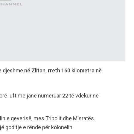
e djeshme në Zlitan, rreth 160 kilometra në
 orë luftime janë numëruar 22 të vdekur në
lin e qeverisë, mes Tripolit dhe Misratës.
jë goditje e rëndë për kolonelin.