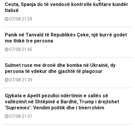
Ceuta, Spanja do të vendosë kontrolle kufitare kundër
Italisë
07/08 21:59
Panik në Tanvald të Republikës Çeke, një burrë godet
me thikë tre persona
07/08 21:45
Sulmet ruse me dronë dhe bomba në Ukrainë, dy
persona të vdekur dhe gjashtë të plagosur
07/08 21:39
Gjykata e Apelit pezulloi ndërtimin e sallës së
vallëzimit në Shtëpinë e Bardhë, Trump i drejtohet
‘Supremes’: Vendim politik dhe i tmerrshëm
07/08 21:01