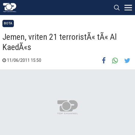
BOTA
Jemen, vriten 21 terroristÃ« tÃ« Al
KaedÃ«s
11/06/2011 15:50