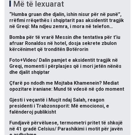
Më të lexuarat
“Humba gruan dhe djalin, ishin nisur për në punë”,
rrëfimi rrëqethës i shqiptarit pas aksidentit tragjik
në Greqi: Ma ndjeu zemra, i mora në telefon…
Bomba për të vrarë Messin dhe tentativa për t’iu
afruar Ronaldos në hotel, dosja sekrete zbulon
kërcënimet që tronditën Botërorin
Foto+Video/ Dalin pamjet e aksidentit tragjik në
Greqi, momenti i përplasjes që i mori jetën nënës
dhe djalit shqiptar
Çfarë po ndodh me Mojtaba Khamenein? Mediat
opozitare iraniane: Mund të vdesë në çdo moment
Gjesti i veçantë i Muçit ndaj Salah, reagon
presidenti i Trabzonsporit: Më emocionoi, e
falënderoj publikisht
Fundjavë përvëluese, termometri pritet të shkojë
në 41 gradë Celsius/ Parashikimi i motit për javën
e ardhshme