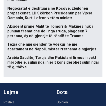
Negociatat e dështuara në Kosovë, zbulohen
prapaskenat. LDK kërkon Presidentin për Vjosa
Osmanin, Kurti i ofron vetëm ministri
Aksident pranë Malit të Tomorrit/ Makinës nuk i
punuan frenat dhe doli nga rruga, plagosen 7
persona, dy në gjendje të rëndë te Trauma
Tezja dhe nipi gjenden të vdekur në një
apartament në Napoli, mister rrethanat e ngjarjes
Arabia Saudite, Turqia dhe Pakistani firmosin pakt
mbrojtjeje, sulmi ndaj njërit konsiderohet sulm ndaj
të gjithëve
Lajme
Bota
Politikë
Opinion