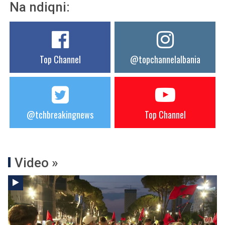
Na ndiqni:
Top Channel
@topchannelalbania
@tchbreakingnews
Top Channel
Video »