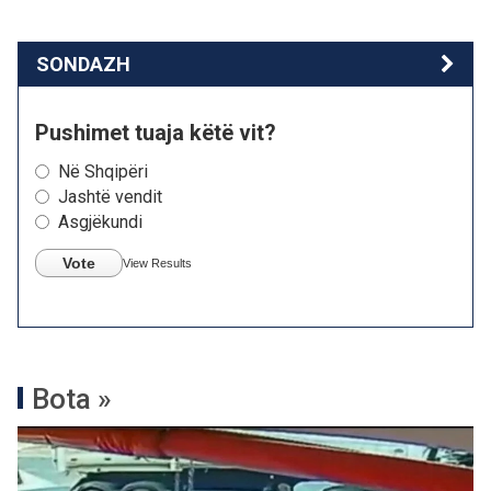
SONDAZH
Pushimet tuaja këtë vit?
Në Shqipëri
Jashtë vendit
Asgjëkundi
Vote
View Results
Bota »