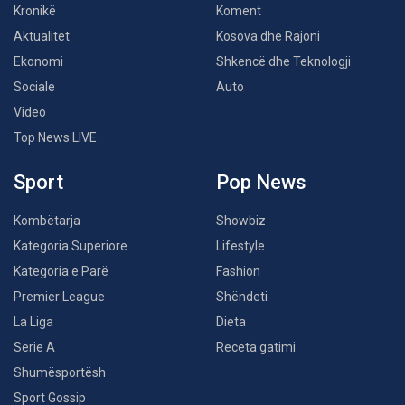
Kronikë
Koment
Aktualitet
Kosova dhe Rajoni
Ekonomi
Shkencë dhe Teknologji
Sociale
Auto
Video
Top News LIVE
Sport
Pop News
Kombëtarja
Showbiz
Kategoria Superiore
Lifestyle
Kategoria e Parë
Fashion
Premier League
Shëndeti
La Liga
Dieta
Serie A
Receta gatimi
Shumësportësh
Sport Gossip