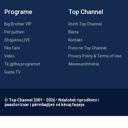
Programe
Top Channel
Big Brother VIP
Rreth Top Channel
Për’puthen
Bileta
Shqipëria LIVE
Kontakt
Fiks Fare
Puno në Top Channel
Video
Privacy Policy & Terms of Use
Të gjitha programet
Aksesueshmëria
Guida TV
© Top Channel 2001 - 2026 • Ndalohet riprodhimi i
paautorizuar i përmbajtjes së kësaj faqeje.