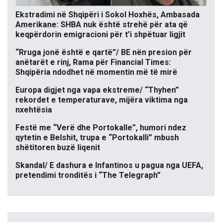
Ekstradimi në Shqipëri i Sokol Hoxhës, Ambasada
Amerikane: SHBA nuk është strehë për ata që
keqpërdorin emigracioni për t’i shpëtuar ligjit
“Rruga jonë është e qartë”/ BE nën presion për
anëtarët e rinj, Rama për Financial Times:
Shqipëria ndodhet në momentin më të mirë
Europa digjet nga vapa ekstreme/ “Thyhen”
rekordet e temperaturave, mijëra viktima nga
nxehtësia
Festë me “Verë dhe Portokalle”, humori ndez
qytetin e Belshit, trupa e “Portokalli” mbush
shëtitoren buzë liqenit
Skandal/ E dashura e Infantinos u pagua nga UEFA,
pretendimi tronditës i “The Telegraph”