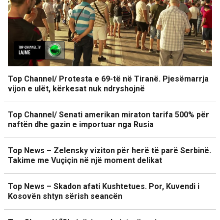
Top Channel/ Protesta e 69-të në Tiranë. Pjesëmarrja
vijon e ulët, kërkesat nuk ndryshojnë
Top Channel/ Senati amerikan miraton tarifa 500% për
naftën dhe gazin e importuar nga Rusia
Top News – Zelensky viziton për herë të parë Serbinë.
Takime me Vuçiçin në një moment delikat
Top News – Skadon afati Kushtetues. Por, Kuvendi i
Kosovën shtyn sërish seancën