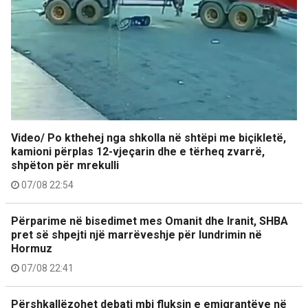
Video/ Po kthehej nga shkolla në shtëpi me biçikletë,
kamioni përplas 12-vjeçarin dhe e tërheq zvarrë,
shpëton për mrekulli
07/08 22:54
Përparime në bisedimet mes Omanit dhe Iranit, SHBA
pret së shpejti një marrëveshje për lundrimin në
Hormuz
07/08 22:41
Përshkallëzohet debati mbi fluksin e emigrantëve në