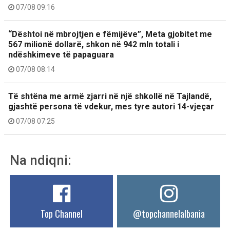
07/08 09:16
“Dështoi në mbrojtjen e fëmijëve”, Meta gjobitet me
567 milionë dollarë, shkon në 942 mln totali i
ndëshkimeve të papaguara
07/08 08:14
Të shtëna me armë zjarri në një shkollë në Tajlandë,
gjashtë persona të vdekur, mes tyre autori 14-vjeçar
07/08 07:25
Na ndiqni:
Top Channel
@topchannelalbania