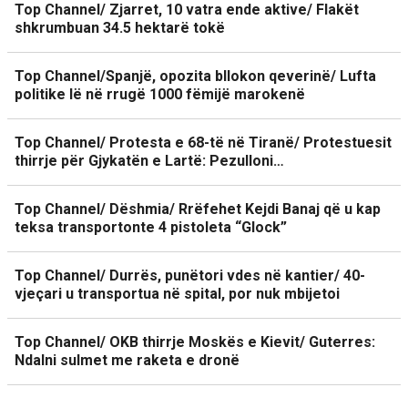
Top Channel/ Zjarret, 10 vatra ende aktive/ Flakët
shkrumbuan 34.5 hektarë tokë
Top Channel/Spanjë, opozita bllokon qeverinë/ Lufta
politike lë në rrugë 1000 fëmijë marokenë
Top Channel/ Protesta e 68-të në Tiranë/ Protestuesit
thirrje për Gjykatën e Lartë: Pezulloni…
Top Channel/ Dëshmia/ Rrëfehet Kejdi Banaj që u kap
teksa transportonte 4 pistoleta “Glock”
Top Channel/ Durrës, punëtori vdes në kantier/ 40-
vjeçari u transportua në spital, por nuk mbijetoi
Top Channel/ OKB thirrje Moskës e Kievit/ Guterres:
Ndalni sulmet me raketa e dronë