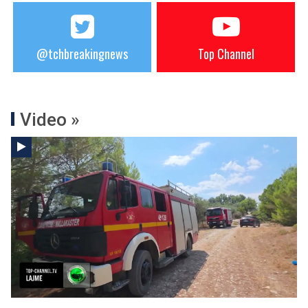
@tchbreakingnews
Top Channel
Video »