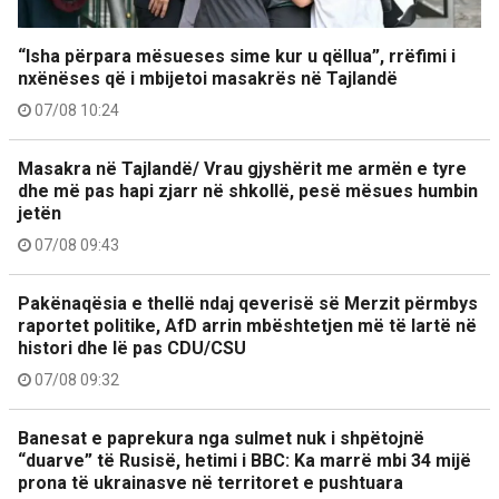
“Isha përpara mësueses sime kur u qëllua”, rrëfimi i
nxënëses që i mbijetoi masakrës në Tajlandë
07/08 10:24
Masakra në Tajlandë/ Vrau gjyshërit me armën e tyre
dhe më pas hapi zjarr në shkollë, pesë mësues humbin
jetën
07/08 09:43
Pakënaqësia e thellë ndaj qeverisë së Merzit përmbys
raportet politike, AfD arrin mbështetjen më të lartë në
histori dhe lë pas CDU/CSU
07/08 09:32
Banesat e paprekura nga sulmet nuk i shpëtojnë
“duarve” të Rusisë, hetimi i BBC: Ka marrë mbi 34 mijë
prona të ukrainasve në territoret e pushtuara