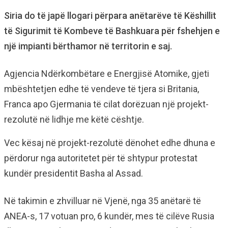
Siria do të japë llogari përpara anëtarëve të Këshillit
të Sigurimit të Kombeve të Bashkuara për fshehjen e
një impianti bërthamor në territorin e saj.
Agjencia Ndërkombëtare e Energjisë Atomike, gjeti
mbështetjen edhe të vendeve të tjera si Britania,
Franca apo Gjermania të cilat dorëzuan një projekt-
rezolutë në lidhje me këtë cështje.
Vec kësaj në projekt-rezolutë dënohet edhe dhuna e
përdorur nga autoritetet për të shtypur protestat
kundër presidentit Basha al Assad.
Në takimin e zhvilluar në Vjenë, nga 35 anëtarë të
ANEA-s, 17 votuan pro, 6 kundër, mes të cilëve Rusia