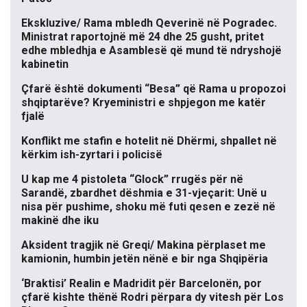
Ekskluzive/ Rama mbledh Qeverinë në Pogradec.
Ministrat raportojnë më 24 dhe 25 gusht, pritet
edhe mbledhja e Asamblesë që mund të ndryshojë
kabinetin
Çfarë është dokumenti “Besa” që Rama u propozoi
shqiptarëve? Kryeministri e shpjegon me katër
fjalë
Konflikt me stafin e hotelit në Dhërmi, shpallet në
kërkim ish-zyrtari i policisë
U kap me 4 pistoleta “Glock” rrugës për në
Sarandë, zbardhet dëshmia e 31-vjeçarit: Unë u
nisa për pushime, shoku më futi qesen e zezë në
makinë dhe iku
Aksident tragjik në Greqi/ Makina përplaset me
kamionin, humbin jetën nënë e bir nga Shqipëria
‘Braktisi’ Realin e Madridit për Barcelonën, por
çfarë kishte thënë Rodri përpara dy vitesh për Los