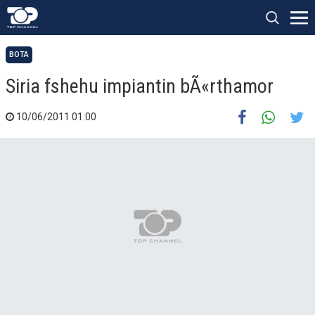
BOTA
Siria fshehu impiantin bÃ«rthamor
10/06/2011 01:00