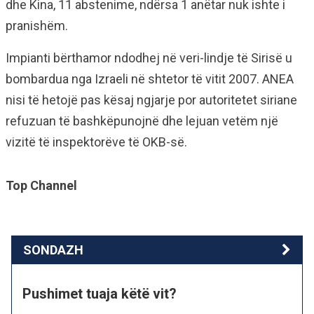
dhe Kina, 11 abstenime, ndërsa 1 anëtar nuk ishte i
pranishëm.
Impianti bërthamor ndodhej në veri-lindje të Sirisë u
bombardua nga Izraeli në shtetor të vitit 2007. ANEA
nisi të hetojë pas kësaj ngjarje por autoritetet siriane
refuzuan të bashkëpunojnë dhe lejuan vetëm një
vizitë të inspektorëve të OKB-së.
Top Channel
SONDAZH
Pushimet tuaja këtë vit?