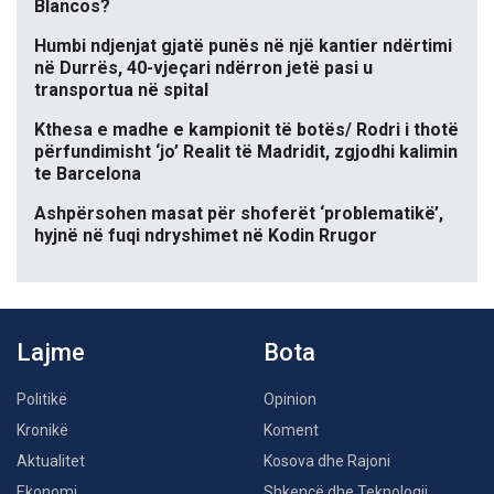
Blancos?
Humbi ndjenjat gjatë punës në një kantier ndërtimi
në Durrës, 40-vjeçari ndërron jetë pasi u
transportua në spital
Kthesa e madhe e kampionit të botës/ Rodri i thotë
përfundimisht ‘jo’ Realit të Madridit, zgjodhi kalimin
te Barcelona
Ashpërsohen masat për shoferët ‘problematikë’,
hyjnë në fuqi ndryshimet në Kodin Rrugor
Lajme
Bota
Politikë
Opinion
Kronikë
Koment
Aktualitet
Kosova dhe Rajoni
Ekonomi
Shkencë dhe Teknologji