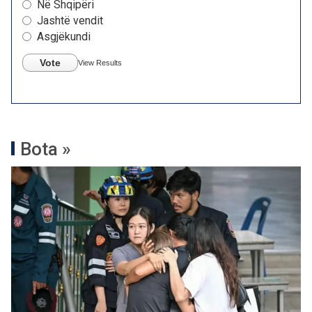
Në Shqipëri
Jashtë vendit
Asgjëkundi
Vote
View Results
Bota »