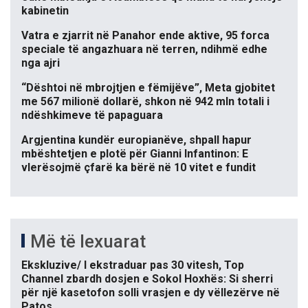
kabinetin
Vatra e zjarrit në Panahor ende aktive, 95 forca
speciale të angazhuara në terren, ndihmë edhe
nga ajri
“Dështoi në mbrojtjen e fëmijëve”, Meta gjobitet
me 567 milionë dollarë, shkon në 942 mln totali i
ndëshkimeve të papaguara
Argjentina kundër europianëve, shpall hapur
mbështetjen e plotë për Gianni Infantinon: E
vlerësojmë çfarë ka bërë në 10 vitet e fundit
Më të lexuarat
Ekskluzive/ I ekstraduar pas 30 vitesh, Top
Channel zbardh dosjen e Sokol Hoxhës: Si sherri
për një kasetofon solli vrasjen e dy vëllezërve në
Patos